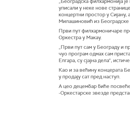
„Београдска филхармонија је 
уписали у неке нове странице
концертни простор у Сијану, 
Милашиновић из Београдске 
Први пут филхармоничаре пре
Оркестра у Макау.
„Први пут сам у Београду и п
чуо програм одмах сам прист
Елгара, су сјајна дела“, исти
Као и за већину концерата Бе
у продају сат пред наступ.
А цео децембар биће посвеће
-Оркестарске звезде представ