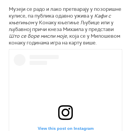
Музеји се радо и лако претварају у позоришне
кулисе, па
пуб
л
ика
одавно ужива у
Кафи с
књегињом
у Конаку књегиње Љубице или у
љубавној причи кнеза Михаила у представи
Што се боре мисли моје,
која се у Милошевом
конаку годинама игра на карту више.
View this post on Instagram