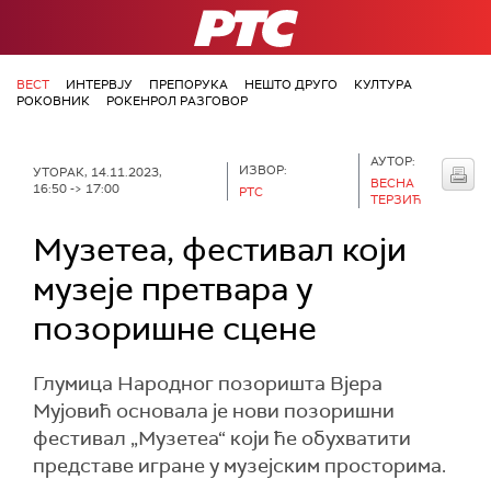
РТС
ВЕСТ
ИНТЕРВЈУ
ПРЕПОРУКА
НЕШТО ДРУГО
КУЛТУРА
РОКОВНИК
РОКЕНРОЛ РАЗГОВОР
АУТОР:
ИЗВОР:
УТОРАК, 14.11.2023,
ВЕСНА
16:50 -> 17:00
РТС
ТЕРЗИЋ
Музетеа, фестивал који
музеје претвара у
позоришне сцене
Глумица Народног позоришта Вјера
Мујовић основала је нови позоришни
фестивал „Музетеа“ који ће обухватити
представе игране у музејским просторима.