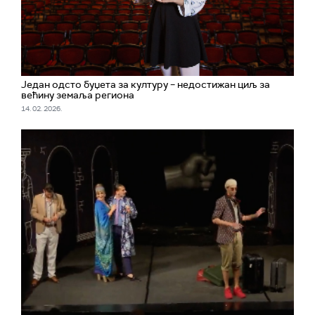
Један одсто буџета за културу – недостижан циљ за
већину земаља региона
14. 02. 2026.