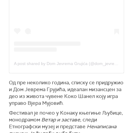
A post shared by Dom Jevrema Grujića (@dom_jevrema_grujica)
Од пре неколико година, списку се придружио
и Дом Јеврема Грујића, идеалан мизансцен за
део из живота чувене Коко Шанел коју игра
управо Вјера Мујовић.
Ф
естивал је почео у Конаку књегиње Љубице,
монодрамом
Ветар и заставе
, следи
Етнографски музеј и представе
Ненаписана