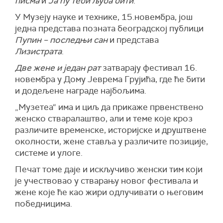
писма
и
Ја ћу теби љуба бити
.
У
Музеју науке и технике, 15.новембра, још
једна представа позната београдској публици
Пупин – последњи сан
и представа
Лизистрата
.
Две жене и један рат
затварају фестивал 16.
новембра у Дому Јеврема Грујића, где ће бити
и додељене награде најбољима.
„Музетеа“ има и циљ да прикаже првенствено
женско стваралаштво, али и теме које кроз
различите временске, историјске и друштвене
околности, жене ставља у различите позиције,
системе и улоге.
Печат томе даје и искључиво женски тим који
је учествовао у стварању новог фестивала и
жене које ће као жири одлучивати о његовим
победницима.