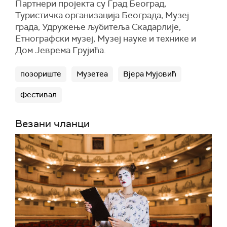
Партнери пројекта су Град Београд,
Туристичка организација Београда, Музеј
града, Удружење љубитеља Скадарлије,
Етнографски
м
у
зеј
, Музеј науке и технике и
Дом Јеврема Грујића.
позориште
Музетеа
Вјера Мујовић
Фестивал
Везани чланци