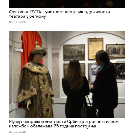
Фестивал РУТА – уметност као језик одрживости
театара у региону
05. 12. 2025.
Музеј позоришне уметности Србије ретроспективном
изложбом обележава 75 година постојања
01. 12. 2025.