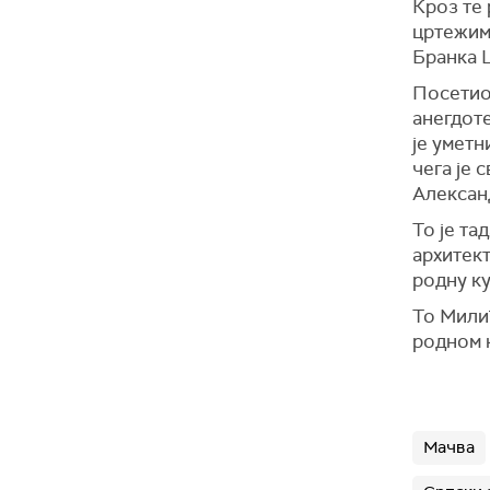
Кроз те 
цртежима
Бранка 
Посетиоц
анегдот
је уметн
чега је
Алексан
То је та
архитект
родну ку
То Мили
родном к
Мачва