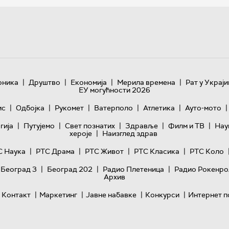
|
|
|
|
оника
Друштво
Економија
Мерила времена
Рат у Украји
ЕУ могућности 2026
|
|
|
|
|
|
ис
Одбојка
Рукомет
Ватерполо
Атлетика
Ауто-мото
|
|
|
|
|
гијa
Путујемо
Свет познатих
Здравље
Филм и ТВ
Нау
|
хероје
Наизглед здрав
|
|
|
|
С Наука
РТС Драма
РТС Живот
РТС Класика
РТС Коло
|
|
|
 Београд 3
Београд 202
Радио Плетеница
Радио Рокенро
Архив
|
|
|
|
Контакт
Маркетинг
Јавне набавке
Конкурси
Интернет п