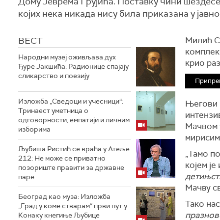
Дому Јеврема Грујића. Поставку чини шездесе
којих нека никада нису била приказана у јавно
ВЕСТ
Милић Ст
комплекс
Народни музеј оживљава дух
крио ра
Ђуре Јакшића: Радионице спајају
сликарство и поезију
Припре
Изложба „Сведоци и учесници“:
Његови 
Тринаест уметница о
интензи
одговорности, емпатији и личним
Мачвом у
изборима
мирисим
Љубиша Ристић се враћа у Атеље
„Тамо по
212: Не може се приватно
којем је
позориште правити за државне
детињст
паре
Мачву с
Београд као муза: Изложба
Тако нас
„Град у коме стварам“ први пут у
празнов
Конаку кнегиње Љубице