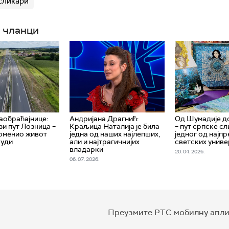
сликари
 чланци
аобраћајнице:
Андријана Драгнић:
Од Шумадије д
зи пут Лозница –
Краљица Наталија је била
– пут српске с
оменио живот
једна од наших најлепших,
једног од најп
људи
али и најтрагичнијих
светских униве
владарки
20. 04. 2026.
06. 07. 2026.
Преузмите РТС мобилну апли