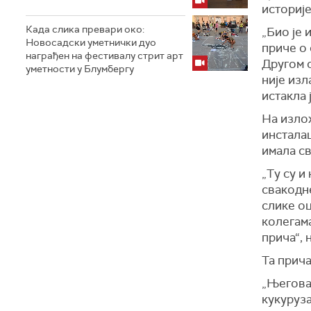
историје
Када слика превари око:
„Био је 
Новосадски уметнички дуо
приче о 
награђен на фестивалу стрит арт
Другом с
уметности у Блумбергу
није изла
истакла
На изл
инсталац
имала св
„
Т
у су и
свакодне
слике оц
колегам
прича“,
Та прича
„Његова 
кукуруза