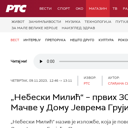
РТС
ВЕСТИ
СПОРТ
OKO
МАГАЗИН
ТВ
Р
ЖИВОТ
ЗАНИМЉИВОСТИ
МУЗИКА
ТЕХНОЛОГИЈA
ПУТУЈ
ЗА МАЛЕ ВЕЛИКЕ ХЕРОЈЕ
НАИЗГЛЕД ЗДРАВ
ВЕСТ
ИНТЕРВЈУ
ПРЕПОРУКА
НЕШТО ДРУГО
КУЛТУРА
РОКО
Читај ми!
ИЗВОР:
АУТОР:
ЧЕТВРТАК, 09.11.2023, 12:46 -> 13:11
РТС
СЛАЂАНА 
„Небески Милић“ – првих 3
Мачве у Дому Јеврема Груј
„Небески Милић“ назив је изложбе, која је по