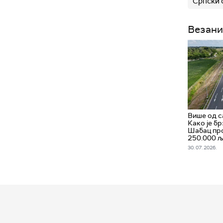
Српски 
Везани
Више од с
Како је бр
Шабац пр
250.000 
30. 07. 2026.