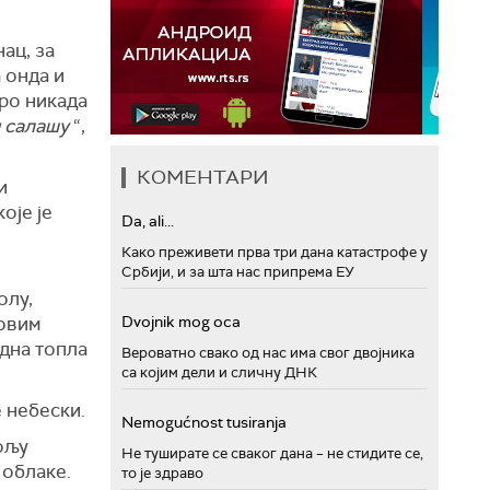
нац, за
 онда и
оро никада
м салашу
“,
КОМЕНТАРИ
и
оје је
Da, ali...
Како преживети прва три дана катастрофе у
Србији, и за шта нас припрема ЕУ
олу,
говим
Dvojnik mog oca
дна топла
Вероватно свако од нас има свог двојника
са којим дели и сличну ДНК
е небески.
Nemogućnost tusiranja
ољу
Не туширате се сваког дана – не стидите се,
 облаке.
то је здраво