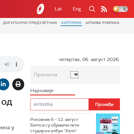
Lat
Eng
ДИГИТАЛНИ ПРЕДУЗЕТНИК
КУЛТУРНО
АРХИВА РУБРИКА
четвртак, 06. август 2026.
Прогноза
Најновије
 од
Роковник 6 – 12. август:
Битлси су објавили пети
рена у
студијски албум ”Хелп”