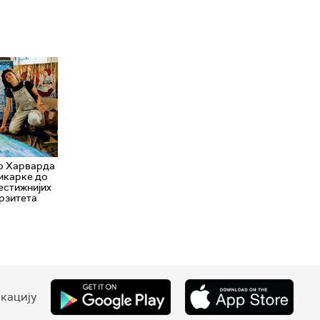
о Харварда
ликарке до
рестижнијих
рзитета
кацију