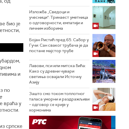
, од
Изложба „Сведоци и
учесници“: Тринаест уметница
о одговорности, емпатији и
ве био је
личним изборима
етности,
Бојан Ристић пред 65. Сабор у
Гучи: Сан сваког трубача је да
постане мајстор трубе
убардом,
Лавови, пси или митска бића:
одном
Како су древни чувари
отивима и
светиња освајали Источну
Азију
з по
Зашто смо током топлотног
е
таласа уморни и раздражљиви
е враћа у
– одговор се крије у
етности.
хормонима
 из српске