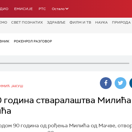
АДИО
ЕМИСИЈЕ
РТС
Остало
ЕМО
СВЕТ ПОЗНАТИХ
ЗДРАВЉЕ
ФИЛМ И ТВ
НАУКА
ПРИРОДА
ВНИК
РОКЕНРОЛ РАЗГОВОР
СИМИЋ ЈАКУШ
0 година стваралаштва Милића
ића
водом 90 година од рођења Милића од Мачве, отво