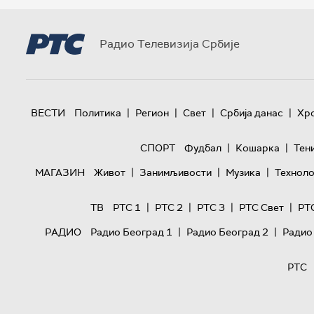
Радио Телевизија Србије
|
|
|
|
ВЕСТИ
Политика
Регион
Свет
Србија данас
Хр
|
|
СПОРТ
Фудбал
Кошарка
Тен
|
|
|
МАГАЗИН
Живот
Занимљивости
Музика
Техноло
|
|
|
|
ТВ
РТС 1
РТС 2
РТС 3
РТС Свет
РТ
|
|
РАДИО
Радио Београд 1
Радио Београд 2
Радио
РТС