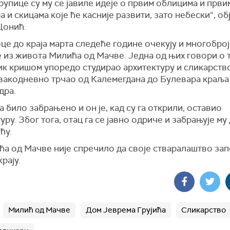
рупице су му се јавиле идеје о првим облицима и први
 и скицама које ће касније развити, зато небески“, о
Цонић.
е до краја марта следеће године очекују и многобро
е из живота Милића од Мачве. Једна од њих говори о 
ик кришом упоредо студирао архитектуру и сликарств
 свакодневно трчао од Калемегдана до Булевара краља
дра.
да било забрањено и он је, кад су га открили, оставио
уру. Због тога, отац га се јавно одриче и забрањује му
ћу.
ћа од Мачве није спречило да своје стваралаштво зап
рају.
Милић од Мачве
Дом Јеврема Грујића
Сликарство