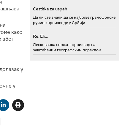
м
бјашњава
Cestitke za uspeh
Да ли сте знали да се најбоље грамофонске
ручице производе у Србији
јне
томе како
Re: Eh...
о због
Лесковачка спржа – производ са
заштићеним географским пореклом
 долазак у
очне у