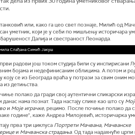
так дела из првих 30 година уметниковог стварања
сти.
анковић или, како га цео свет познаје, Милић од Мач
ан уметник, који је у себи по мишљењу историчара ум
збарушеност Далија и свестраност Леонарда.
мила Слађана Симић Јакуш
први радови још током студија били су инспирисани Л
вним бојама и недефинисаним облицима. А потом и р
 коју се из Београда враћа у потрази за свим оним м
а из детињства.
чиње полако да гради свој аутентични сликарски изра
 и данас нама познат. Тада настају слике као што су
Мој
во
и
Моје играчке
, рецимо. После почиње полако да с
ваке године“, каже Андреа Милојевић, историчарка ум
тају прва три циклуса
Портрети Мачвана, Мачванске
ерице
и
Мачванска страдања
. Од тада надахнуће црпи