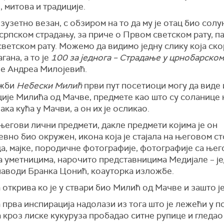
, митова и традиције.
изузетно везан, с обзиром на то да му је отац био солу
српском страдању, за приче о Првом светском рату, па
ветском рату. Можемо да видимо једну слику која ск
гана, а то је
100 за једнога – Страдање у црнобарско
 је Андреа Милојевић.
ожби
Небески Милић
први пут посетиоци могу да виде 
ије Милића од Мачве, предмете као што су соланице к
ака кућа у Мачви, а он их је осликао.
 његови лични предмети, дакле предмети којима је он
вно био окружен, икона која је стајала на његовом ст
а, мајке, породичне фотографије, фотографије са ње
а уметницима, нарочито представницима Медијале – је
 наводи Бранка Цонић, коауторка изложбе.
 открива ко је у ствари био Милић од Мачве и зашто ј
прва инспирација надолази из тога што је лежећи у п
 кроз лиске кукуруза пробадао ситне рупице и гледао