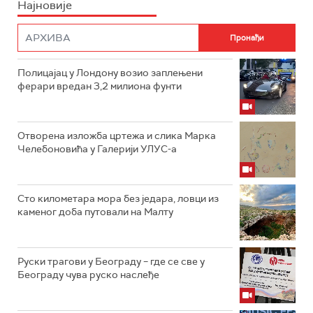
Најновије
Полицајац у Лондону возио заплењени
ферари вредан 3,2 милиона фунти
Отворена изложба цртежа и слика Марка
Челебоновића у Галерији УЛУС-а
Сто километара мора без једара, ловци из
каменог доба путовали на Малту
Руски трагови у Београду – где се све у
Београду чува руско наслеђе