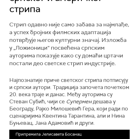
стрипа
Стрип одавно није само забава за најмлађе,
а успех бројних филмских адаптација
потврђује његов културни значај. Изложба
у „Ложионици“ посвећена српским
ауторима показује како су домаћи цртачи
постали део светске стрип индустрије.
Најпознатије приче светског стрипа потписују
и српски аутори. Традиција започета почетком
20. века траје и данас. Међу ауторима су
Стеван Субић, чији се
Супермен
дешава у
Београду, Рајко Милошевић Гера, који ради по
сценаријима Квентина Тарантина, али и Нина
Буњевац, Јана Адамовић и други.
Припремила Јелисавета Босанац