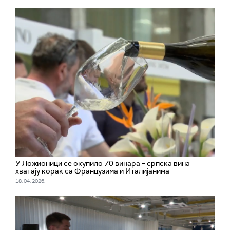
У Ложионици се окупило 70 винара – српска вина
хватају корак са Французима и Италијанима
18. 04. 2026.