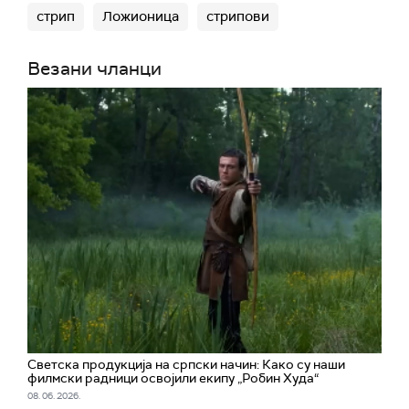
стрип
Ложионица
стрипови
Везани чланци
Светска продукција на српски начин: Како су наши
филмски радници освојили екипу „Робин Худа“
08. 06. 2026.