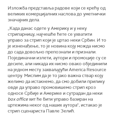
Изложба представља радове који се крећу од
великих комерцијалних наслова до уметнички
значајних дела.
„Када данас одете у Америку и у неку
стрипарницу, најчешће ћете се ухватити
управо за стрип који је цртао неки Србин. И то
је изненађење, то је новина коју можда нисмо
до сада довољно препознали и признали.
Појединачни излети, аутори и промоције су се
десиле, али никада их нисмо овако објединили
на једном месту захваљујући America Resource
центру. Мислим да је то јако важна ствар коју
желимо да истакнемо, да смо добили прилику
овде да управо промовишемо стрип кроз
односе Србије и Америке и сутрадан да неки
box office
хит ће бити управо базиран на
цртежима неког од наших аутора“, истакао је
стрип сценариста Павле Зелић.