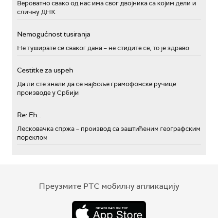
Вероватно свако од нас има свог двојника са којим дели и
сличну ДНК
Nemogućnost tusiranja
Не туширате се сваког дана – не стидите се, то је здраво
Cestitke za uspeh
Да ли сте знали да се најбоље грамофонске ручице
производе у Србији
Re: Eh...
Лесковачка спржа – производ са заштићеним географским
пореклом
Преузмите РТС мобилну апликацију