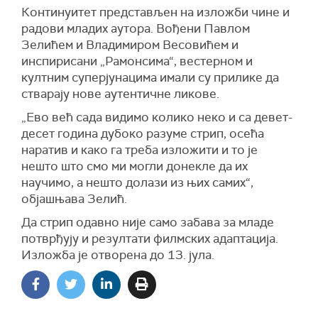
Континуитет представљен на изложби чине и
радови младих аутора. Вођени Павлом
Зелићем и Владимиром Весовићем и
инспирисани „Рамонсима“, вестерном и
култним суперјунацима имали су прилике да
стварају нове аутентичне ликове.
„Ево већ сада видимо колико неко и са девет-
десет година дубоко разуме стрип, осећа
наратив и како га треба изложити и то је
нешто што смо ми могли донекле да их
научимо, а нешто долази из њих самих“,
објашњава Зелић.
Да стрип одавно није само забава за младе
потврђују и резултати филмских адаптација.
Изложба је отворена до 13. јула.