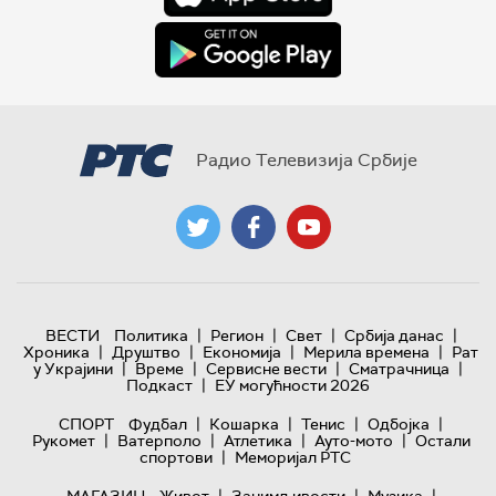
Радио Телевизија Србије
|
|
|
|
ВЕСТИ
Политика
Регион
Свет
Србија данас
|
|
|
|
Хроника
Друштво
Економија
Мерила времена
Рат
|
|
|
|
у Украјини
Време
Сервисне вести
Сматрачница
|
Подкаст
ЕУ могућности 2026
|
|
|
|
СПОРТ
Фудбал
Кошарка
Тенис
Одбојка
|
|
|
|
Рукомет
Ватерполо
Атлетика
Ауто-мото
Остали
|
спортови
Меморијал РТС