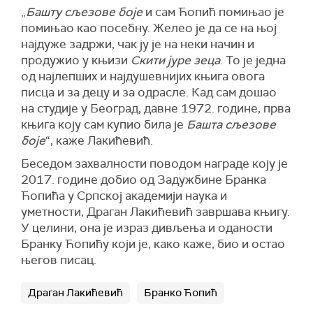
„
Башту сљезове боје
и сам Ћопић помињао је
помињао као посебну. Желео је да се на њој
најдуже задржи, чак ју је на неки начин и
продужио у књизи
Скити јуре зеца
. То је једна
од најлепших и најдушевнијих књига овога
писца и за децу и за одрасле. Кад сам дошао
на студије у Београд, давне 1972. године, прва
књига коју сам купио била је
Башта сљезове
боје
“, каже Лакићевић.
Беседом захвалности поводом награде коју је
2017. године добио од Задужбине Бранка
Ћопића у Српској академији наука и
уметности, Драган Лакићевић завршава књигу.
У целини, она је израз дивљења и оданости
Бранку Ћопићу који је, како каже, био и остао
његов писац.
Драган Лакићевић
Бранко Ћопић