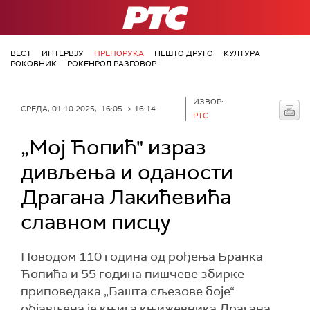
РТС
ВЕСТ
ИНТЕРВЈУ
ПРЕПОРУКА
НЕШТО ДРУГО
КУЛТУРА
РОКОВНИК
РОКЕНРОЛ РАЗГОВОР
ИЗВОР:
СРЕДА, 01.10.2025, 16:05 -> 16:14
РТС
„Мој Ћопић" израз
дивљења и оданости
Драгана Лакићевића
славном писцу
Поводом 110 година од рођења Бранка
Ћопића и 55 година пишчеве збирке
приповедака „Башта сљезове боје“
објављена је књига књижевника Драгана