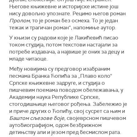
Његове књижевне и историјске истине још
нису довољно упознате. Рецимо његов роман
Пролом
, то је роман без осмеха. То је један
тежак и трагичан роман“, напомиње аутор.
У књизи су радови које је Лакићевић писао
током студија, потом текстови настајали за
потребе издавача, а највише је оних за децу и
младе читаоце.
Међу новијима су предговор изабраним
песмама Бранка Ћопића за „Плаво коло“
Српске књижевне задруге, и студија о
пишчевим поемама поводом обележавања, у
Академији наука Републике Српске,
стогодишњице његовог рођења. Забележио је
и приче других о Ћопићу, свој сусрет са њим и
Баштом сљезове боје,
својеврсном пишчевом
аутобиографијом, одом безбрижном
детињству али и језом пред бесмислом рата.