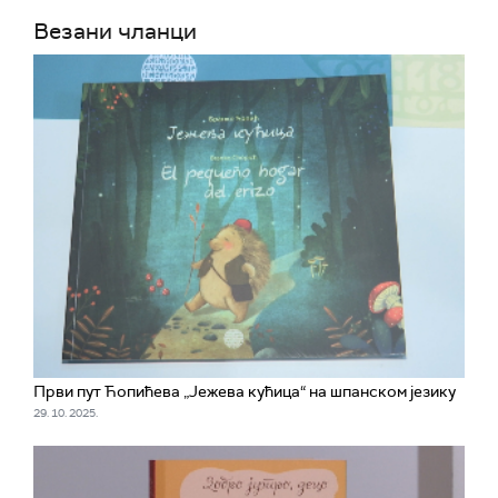
Везани чланци
Први пут Ћопићева „Јежева кућица“ на шпанском језику
29. 10. 2025.