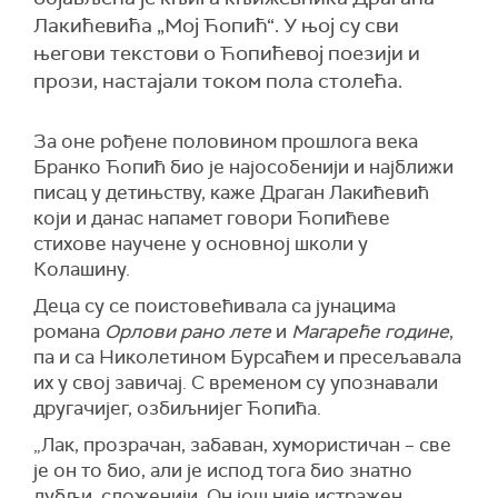
Лакићевића „Мој Ћопић“. У њој су сви
његови текстови о Ћопићевој поезији и
прози, настајали током пола столећа.
За оне рођене половином прошлога века
Бранко Ћопић био је најособенији и најближи
писац у детињству, каже Драган Лакићевић
који и данас напамет говори Ћопићеве
стихове научене у основној школи у
Колашину.
Деца су се поистовећивала са јунацима
романа
Орлови рано лете
и
Магареће године
,
па и са Николетином Бурсаћем и пресељавала
их у свој завичај. С временом су упознавали
другачијег, озбиљнијег Ћопића.
„Лак, прозрачан, забаван, хумористичан – све
је он то био, али је испод тога био знатно
дубљи, сложенији. Он још није истражен.