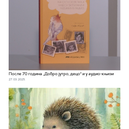
После 70 година „Добро јутро, децо“ и у аудио-књизи
27. 03. 2025.