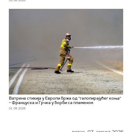
02. 08. 2026.
Ватрена стихија у Европи бржа од "галопирајућег коња"
– Француска и Грчка у борби са пламеном
01. 08. 2026.
петак, 07. август 2026.