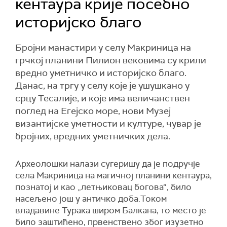
кентаура крије посебно
историјско благо
Бројни манастири у селу Макриница на
грчкој планини Пилион вековима су крили
вредно уметничко и историјско благо.
Данас, на тргу у селу које је ушушкано у
срцу Тесалије, и које има величанствен
поглед на Егејско море, нови Музеј
византијске уметности и културе, чувар је
бројних, вредних уметничких дела.
Археолошки налази сугеришу да је подручје
села Макриница на магичној планини кентаура,
познатој и као „летњиковац богова“, било
насељено још у античко доба.Током
владавине Турака широм Балкана, то место је
било заштићено, првенствено због изузетно