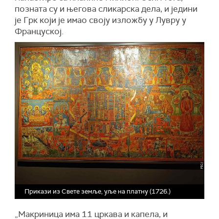
позната су и његова сликарска дела, и једини
је Грк који је имао своју изложбу у Лувру у
Француској.
Прикази из Свете земље, уље на платну (1726.)
„Макриница има 11 цркава и капела, и