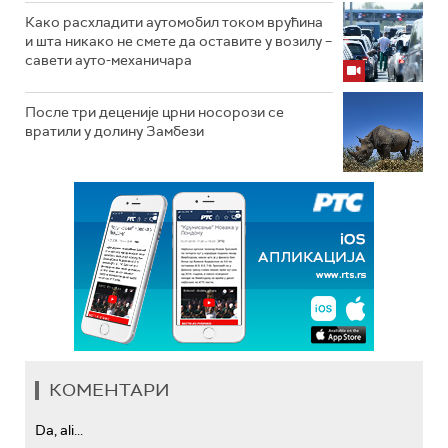
Како расхладити аутомобил током врућина
и шта никако не смете да оставите у возилу –
савети ауто-механичара
После три деценије црни носорози се
вратили у долину Замбези
КОМЕНТАРИ
Da, ali...