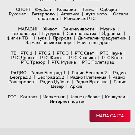
|
|
|
|
СПОРТ
Фудбал
Кошарка
Тенис
Одбојка
|
|
|
|
Рукомет
Ватерполо
Атлетика
Ауто-мото
Остали
|
спортови
Меморијал РТС
|
|
|
МАГАЗИН
Живот
Занимљивости
Музика
|
|
|
|
Технологијa
Путујемо
Свет познатих
Здравље
|
|
|
|
Филм и ТВ
Наука
Природа
Дигитални предузетник
|
За мале велике хероје
Наизглед здрав
|
|
|
|
|
ТВ
РТС 1
РТС 2
РТС 3
РТС Свет
РТС Наука
|
|
|
|
РТС Драма
РТС Живот
РТС Класика
РТС Коло
|
|
РТС Трезор
РТС Музика
РТС Полетарац
|
|
РАДИО
Радио Београд 1
Радио Београд 2
Радио
|
|
|
Београд 3
Београд 202
Радио Плетеница
Радио
|
|
|
Рокенролер
Радио Џубокс
Радио Вртешка
Радио
|
Џезер
Архив
|
|
|
|
РТС
Контакт
Маркетинг
Јавне набавке
Конкурси
Интернет портал
МАПА САЈТА