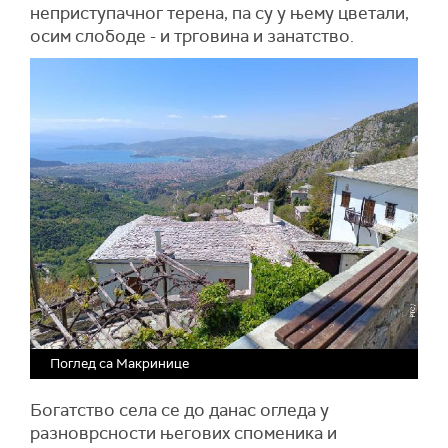
неприступачног терена, па су у њему цветали,
осим слободе - и трговина и занатство.
Поглед са Макринице
Богатство села се до данас огледа у
разноврсности његових споменика и