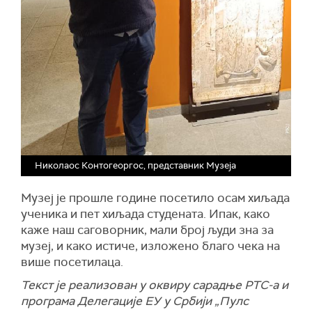
Николаос Контогеоргос, представник Музеја
Музеј је прошле године посетило осам хиљада
ученика и пет хиљада студената. Ипак, како
каже наш саговорник, мали број људи зна за
музеј, и како истиче, изложено благо чека на
више посетилаца.
Текст је реализован у оквиру сарадње РТС-а и
програма Делегације ЕУ у Србији „Пулс