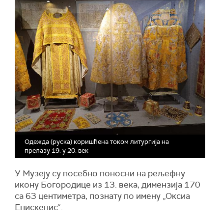
Одежда (руска) коришћена током литургија на
прелазу 19. у 20. век
У Музеју су посебно поносни на рељефну
икону Богородице из 13. века, димензија 170
са 63 центиметра, познату по имену „Оксиа
Епискепис“.