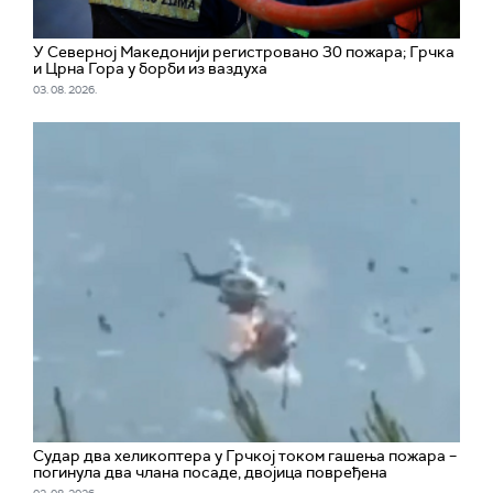
У Северној Македонији регистровано 30 пожара; Грчка
и Црна Гора у борби из ваздуха
03. 08. 2026.
Судар два хеликоптера у Грчкој током гашења пожара –
погинула два члана посаде, двојица повређена