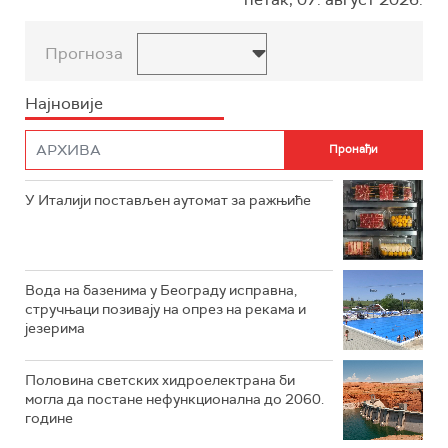
Прогноза
Најновије
У Италији постављен аутомат за ражњиће
Вода на базенима у Београду исправна,
стручњаци позивају на опрез на рекама и
језерима
Половина светских хидроелектрана би
могла да постане нефункционална до 2060.
године