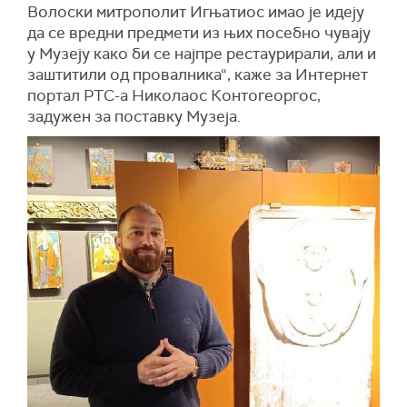
Волоски митрополит Игњатиос имао је идеју
да се вредни предмети из њих посебно чувају
у Музеју како би се најпре рестаурирали, али и
заштитили од провалника“, каже за Интернет
портал РТС-а Николаос Контогеоргос,
задужен за поставку Музеја.