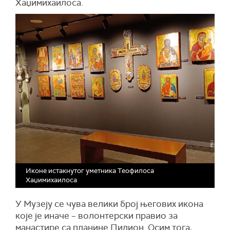
Хаџимихаилоса.
Иконе истакнутог уметника Теофилоса
Хаџимихаилоса
У Музеју се чува велики број његових икона
које је иначе – волонтерски правио за
манастире са планине Пилион. Осим тога,