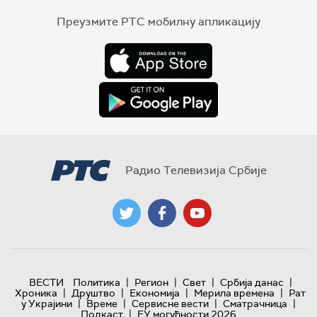
Преузмите РТС мобилну апликацију
Радио Телевизија Србије
|
|
|
|
ВЕСТИ
Политика
Регион
Свет
Србија данас
|
|
|
|
Хроника
Друштво
Економија
Мерила времена
Рат
|
|
|
|
у Украјини
Време
Сервисне вести
Сматрачница
|
Подкаст
ЕУ могућности 2026