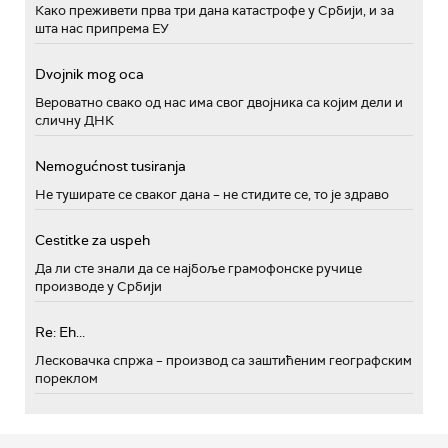
Како преживети прва три дана катастрофе у Србији, и за
шта нас припрема ЕУ
Dvojnik mog oca
Вероватно свако од нас има свог двојника са којим дели и
сличну ДНК
Nemogućnost tusiranja
Не туширате се сваког дана – не стидите се, то је здраво
Cestitke za uspeh
Да ли сте знали да се најбоље грамофонске ручице
производе у Србији
Re: Eh...
Лесковачка спржа – производ са заштићеним географским
пореклом