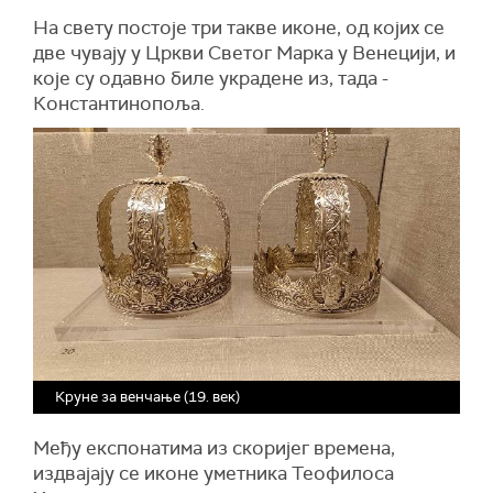
На свету постоје три такве иконе, од којих се
две чувају у Цркви Светог Марка у Венецији, и
које су одавно биле украдене из, тада -
Константинопоља.
Круне за венчање (19. век)
Међу експонатима из скоријег времена,
издвајају се иконе уметника Теофилоса