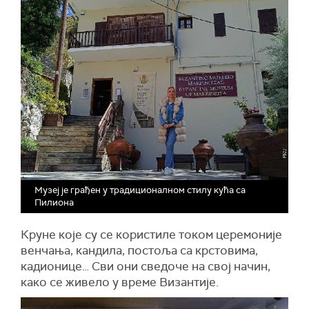
Музеј је грађен у традиционалном стилу кућа са
Пилиона
Круне које су се користиле током церемоније
венчања, кандила, постоља са крстовима,
кадионице… Сви они сведоче на свој начин,
како се живело у време Византије.