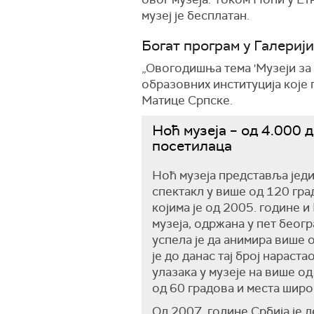
музеј је бесплатан.
Богат програм у Галериј
„Овогодишња тема 'Музеји за
образовних институција које 
Матице Српске.
Ноћ музеја – од 4.000 
посетилаца
Ноћ музеја представља јед
спектакл у више од 120 гра
којима је од 2005. године 
музеја, одржана у пет беогр
успела је да анимира више 
је до данас тај број нараст
улазака у музеје на више од
од 60 градова и места широ
Од 2007. године Србија је 