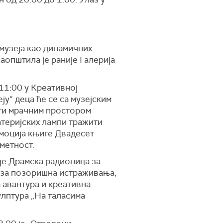
музеја као динамичних
аопштила је раније Галерија
 11:00 у Креативној
ју“ деца ће се са музејским
ти мрачним простором
атеријских лампи тражити
ромоција књиге Двадесет
метност.
је Драмска радионица за
 за позоришна истраживања,
а авантура и креативна
улптура „На таласима