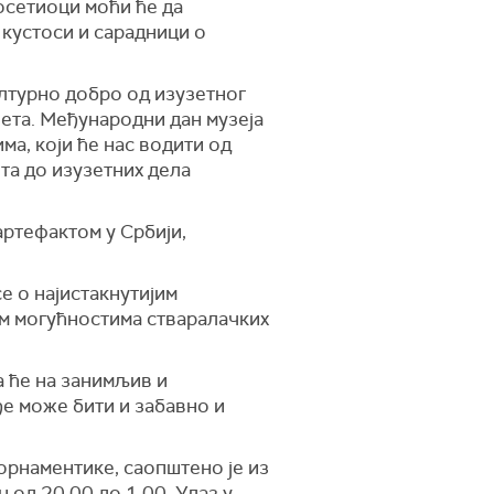
осетиоци моћи ће да
 кустоси и сарадници о
ултурно добро од изузетног
вета. Међународни дан музеја
а, који ће нас водити од
та до изузетних дела
артефактом у Србији,
е о најистакнутијим
им могућностима стваралачких
а ће на занимљив и
е може бити и забавно и
орнаментике, саопштено је из
н од 20.00 до 1.00. Улаз у