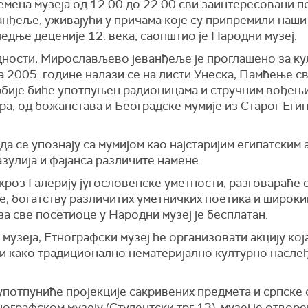
мена музеја од 12.00 до 22.00 сви заинтересовани п
нђеље, уживајући у причама које су припремили наши
едње деценије 12. века, саопштио је Народни музеј.
едности, Мирослављево јеванђеље је проглашено за к
уна 2005. године налази се на листи Унеска, Памћење с
рбије биће употпуњен радионицама и стручним вођењим
а, од божанстава и Београдске мумије из Старог Егип
а се упознају са мумијом као најстаријим египатским 
азулија и фајанса различите намене.
 кроз Галерију југословенске уметности, разговараће с
, богатству различитих уметничких поетика и широк
за све посетиоце у Народни музеј је бесплатан.
узеја, Етнографски музеј ће организовати акцију кој
 како традиционално нематеријално културно наслеђ
потпуниће пројекције сакривених предмета и српске 
ографском музеју (Студентски трг 13), музеј је отворе