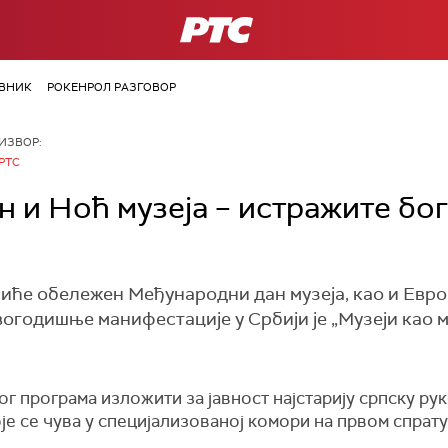
РТС
ВНИК
РОКЕНРОЛ РАЗГОВОР
ИЗВОР:
РТС
 и Ноћ музеја – истражите бог
иће обележен Међународни дан музеја, као и Европ
вогодишње манифестације у Србији је „Музеји као 
ог програма изложити за јавност најстарију српску ру
 се чува у специјализованој комори на првом спрату 