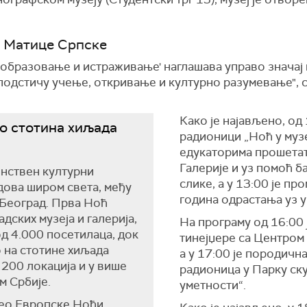
и Матице Српске
 образовање и истраживање' наглашава управо значај 
подстичу учење, откривање и културно разумевање", с
Како је најављено, од
до стотина хиљада
радионици „Ноћ у музе
едукаторима прошета
Галерије и уз помоћ б
инствен културни
слике, а у 13:00 је п
дова широм света, међу
година одрастања уз у
и Београд. Прва Ноћ
адских музеја и галерија,
На програму од 16:00 
од 4.000 посетилаца, док
тинејџере са Центром
ао на стотине хиљада
а у 17:00 је породичн
 200 локација и у више
радионица у Парку ск
м Србије.
уметности“.
део Европске Ноћи