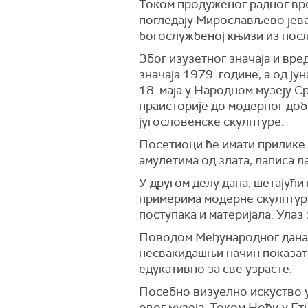
Током продуженог радног вре
погледају Мирослављево јева
богослужбеној књизи из посл
Због изузетног значаја и вр
значаја 1979. године, а од ј
18. маја у Народном музеју С
праисторије до модерног добр
југословенске скулптуре.
Посетиоци ће имати прилике д
амулетима од злата, лаписа л
У другом делу дана, шетајући
примерима модерне скулптуре
поступака и материјала. Улаз 
Поводом Међународног дана м
несвакидашњи начин показати
едукативно за све узрасте.
Посебно визуелно искуство у
овог музеја. Током Ноћи у Етн