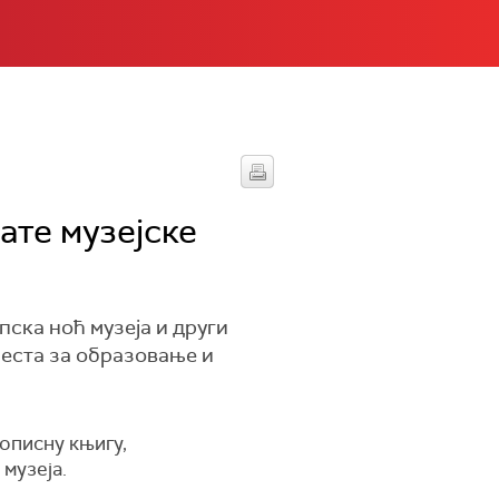
ате музејске
ска ноћ музеја и други
места за образовање и
кописну књигу,
музеја.