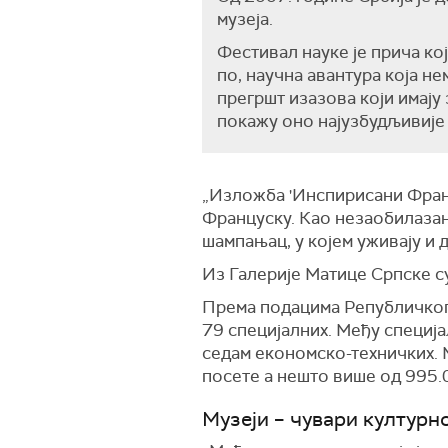
музеја.
Фестивал науке је прича кој
по, научна авантура која не
прегршт изазова који имају 
покажу оно најузбудљивије 
„Изложба 'Инспирисани Франц
Француску. Као незаобилазан 
шампањац, у којем уживају и 
Из Галерије Матице Српске су
Према подацима Републичког з
79 специјалних. Међу специја
седам економско-техничких. М
посете а нешто више од 995.
Музеји – чувари културн