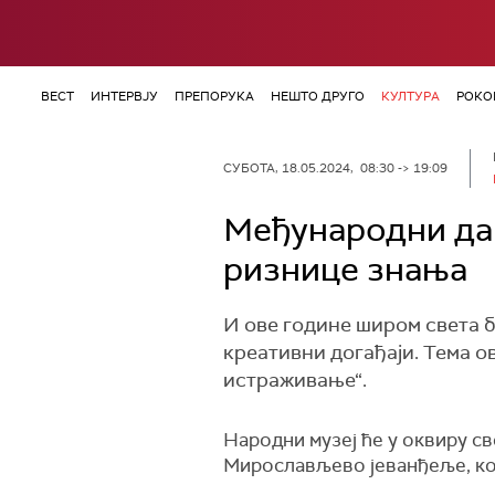
ВЕСТ
ИНТЕРВЈУ
ПРЕПОРУКА
НЕШТО ДРУГО
КУЛТУРА
РОКО
СУБОТА, 18.05.2024, 08:30 -> 19:09
Међународни дан
ризнице знања
И ове године широм света б
креативни догађаји. Тема о
истраживање“.
Народни музеј ће у оквиру св
Мирослављево јеванђеље, које