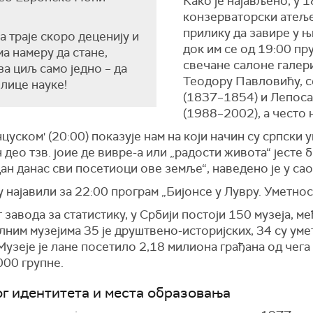
Како је најављено, у 1
конзерваторски атеље
прилику да завире у 
а траје скоро деценију и
док им се од 19:00 пр
ма намеру да стане,
свечане салоне галери
за циљ само једно – да
Теодору Павловићу, с
лице науке!
(1837–1854) и Лепос
(1988–2002), а често 
уском' (20:00) показује нам на који начин су српски
део тзв. јоие де вивре-а или „радости живота“ јесте 
дан данас сви посетиоци ове земље“, наведено је у са
 најавили за 22:00 програм „Бијонсе у Лувру. Уметност
авода за статистику, у Србији постоји 150 музеја, ме
лним музејима 35 је друштвено-историјских, 34 су ум
узеје је лане посетило 2,18 милиона грађана од чега
000 групне.
ог идентитета и места образовања