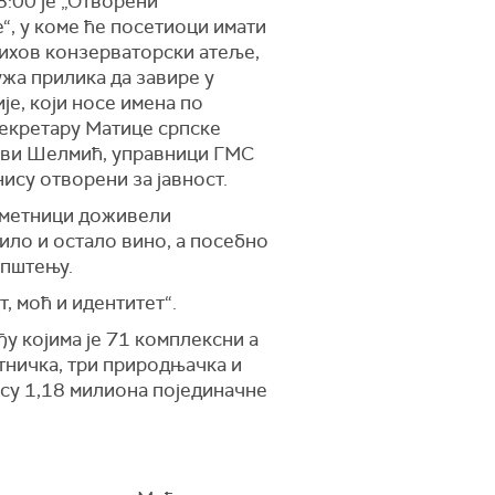
8:00 је „Отворени
“, у коме ће посетиоци имати
њихов конзерваторски атеље,
ужа прилика да завире у
је, који носе имена по
екретару Матице српске
ави Шелмић, управници ГМС
нису отворени за јавност.
 уметници доживели
било и остало вино, а посебно
општењу.
, моћ и идентитет“.
ђу којима је 71 комплексни а
етничка, три природњачка и
 су 1,18 милиона појединачне