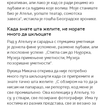
креативан, али лако је кад се ради рецимо из
љубави и са људима које волиш.
Мо
је станиште
био
је
А
теље,
уопште
театар,
с
омо
тс
ка
завеса
“, истакла је гошћа Београдске хронике
.
Када знате шта желите, не морате
много да шкљоцате
Рад у
Атеље
у
и
сарадња с
глумцима уметници
је донела
фине успомене, размене љубави, али
и пословне успехе: „Стигла сам до Њујорка,
М
узеја примењене уметности,
М
узеја
позоришне уметности
“.
Вукица Микача открива да није потребно
много пута шкљоцнути када се припремите и
знате тачно шта желите: „С
обзиром
на то
да ја
нисам ни папарац
о
, ни репортер, код мене
је
све
пром
и
ш
љ
ено
.
О
ва колекција у
А
тељеу,
то
су, у ствари,
све
позиране фотографије.
И
ма ту
костима из разних представа, све је везано за