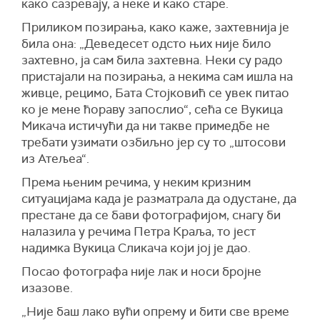
како сазревају, а неке и како старе.
Приликом позирања, како каже, захтевнија је
била она: „Деведесет одсто њих није било
захтевно, ја сам била захтевна. Неки су радо
пристајали на позирања, а некима сам ишла на
живце, рецимо, Бата Стојковић се увек питао
ко је мене ћораву запослио“, сећа се Вукица
Микача истичући да ни такве примедбе не
требати узимати озбиљно јер су то „штосови
из Атељеа“.
Према њеним речима, у неким кризним
ситуацијама када је разматрала да
одустан
е
,
да
престане да се бави фотографијом,
снагу би
налазила у
речима
П
е
тра Краља, то јест
надимка Вукица Сликача који јој је дао.
Посао фотографа није лак и носи бројне
изазове.
„
Н
ије баш лако вући опрему и бити све време