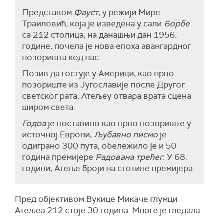
Представом
Фауст
, у режији Мире
Траиловић, која је изведена у сали
Борбе
са 212 столица, на данашњи дан 1956.
године, почела је нова епоха авангардног
позоришта код нас.
Позив да гостује у Америци, као прво
позориште из Југославије после Другог
светског рата, Атељеу отвара врата сцена
широм света.
Годоа
је поставило као прво позориште у
источној Европи,
Љубавно писмо
је
одиграно 300 пута, обележило је и 50
година премијере
Радована трећег
. У 68.
години, Атеље броји на стотине премијера.
Пред објективом Вукице Микаче глумци
Атељеа 212 стоје 30 година. Многе је гледала