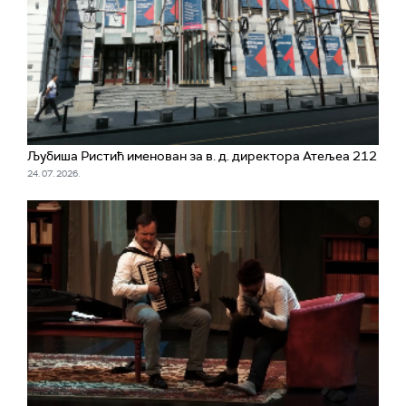
Љубиша Ристић именован за в. д. директора Атељеа 212
24. 07. 2026.