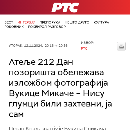
РТС
ВЕСТ
ИНТЕРВЈУ
ПРЕПОРУКА
НЕШТО ДРУГО
КУЛТУРА
РОКОВНИК
РОКЕНРОЛ РАЗГОВОР
ИЗВОР:
УТОРАК, 12.11.2024, 20:16 -> 20:36
РТС
Атеље 212 Дан
позоришта обележава
изложбом фотографија
Вукице Микаче – Нису
глумци били захтевни, ја
сам
Петар Краљ звао ју је Вукица Сликача.