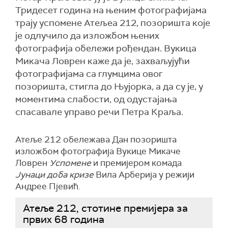
Тридесет година на њеним фотографијама
трају успомене Атељеа 212, позоришта које
је одлучило да изложбом њених
фотографија обележи рођендан. Вукица
Микача Ловрен каже да је, захваљујући
фотографијама са глумцима овог
позоришта, стигла до Њујорка, а да су је, у
моментима слабости, од одустајања
спасавале управо речи Петра Краља.
Атеље 212 обележава Дан позоришта
изложбом фотографија Вукице Микаче
Ловрен
Успомене
и премијером комада
Јунаци доба кризе
Вила Арберија у режији
Андрее Пјевић.
Атеље 212, стотине премијера за
првих 68 година