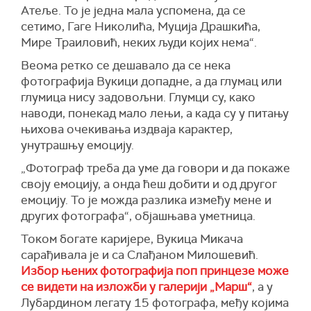
А
теље.
То је
једна мала
успом
е
на
, да се
сетимо, Гаге Николића, Муција Драшкића,
Мире
Тр
а
ил
ови
ћ
, неких људи којих нема
“
.
Веома ретко се дешавало да
се
нека
фотографија
Вукици
допадне, а да глумац или
глумица нису задовољни.
Глумци
су
, како
наводи,
понекад мало лењи, а када су у питању
њихова очекивања издваја
карактер,
унутрашњ
у
емоциј
у.
„
Ф
отограф треба да уме да говори и да покаже
своју емоцију,
а
онда ћеш добити и од другог
емоцију. То је
можда
разлика између мене и
других фотографа
“, објашњава уметница.
Током богате каријере, Вукица Микача
сарађивала је и са Слађаном Милошевић.
Избор њених фотографија поп принцезе може
се видети на изложби у галерији „Марш“
, а у
Лубардином легату 15 фотографа, међу којима