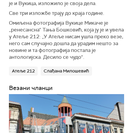
је и Вукица, изложило је своја дела.
Све три изложбе трају до краја године.
Омиљена фотографија Вукице Микаче је
„ренесансна“ Тања Бошковић, која ју је и увела
у Атеље 212: „У Атеље нисам ушла преко везе,
него сам случајно дошла да урадим нешто за
новине и та фотографија постала је
антологијска. Десило се чудо“.
Атеље 212
Слађана Милошевић
Везани чланци