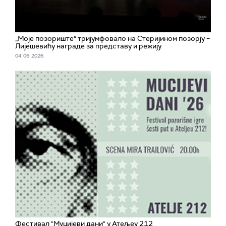
„Моје позориште“ тријумфовало на Стеријином позорју –
Лијешевићу награде за представу и режију
04. 06. 2026.
Фестивал "Муцијеви дани" у Атељеу 212