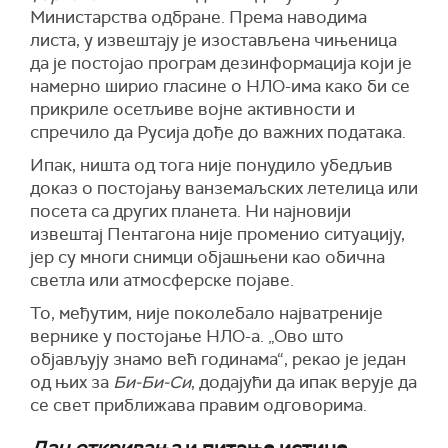
Министарства одбране. Према наводима
листа, у извештају је изостављена чињеница
да је постојао програм дезинформација који је
намерно ширио гласине о НЛО-има како би се
прикриле осетљиве војне активности и
спречило да Русија дође до важних података.
Ипак, ништа од тога није понудило убедљив
доказ о постојању ванземаљских летелица или
посета са других планета. Ни најновији
извештај Пентагона није променио ситуацију,
јер су многи снимци објашњени као обична
светла или атмосферске појаве.
То, међутим, није поколебало најватреније
вернике у постојање НЛО-а. „Ово што
објављују знамо већ годинама“, рекао је један
од њих за
Би-Би-Си
, додајући да ипак верује да
се свет приближава правим одговорима.