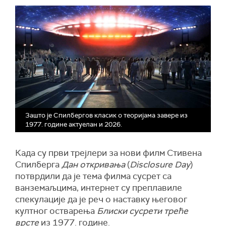
Зашто је Спилбергов класик о теоријама завере из
1977. године актуелан и 2026.
Када су први трејлери за нови филм Стивена
Спилберга
Дан откривања
(
Disclosure Day
)
потврдили да је тема филма сусрет са
ванземаљцима, интернет су преплавиле
спекулације да је реч о наставку његовог
култног остварења
Блиски сусрети треће
врсте
из 1977. године.