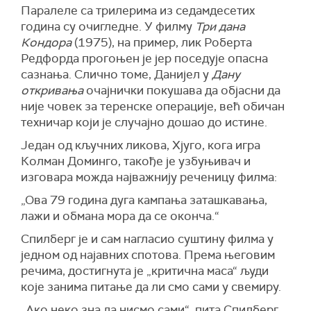
Паралеле са трилерима из седамдесетих
година су очигледне. У филму
Три дана
Кондора
(1975), на пример, лик Роберта
Редфорда прогоњен је јер поседује опасна
сазнања. Слично томе, Данијел у
Дану
откривања
очајнички покушава да објасни да
није човек за теренске операције, већ обичан
техничар који је случајно дошао до истине.
Један од кључних ликова, Хјуго, кога игра
Колман Доминго, такође је узбуњивач и
изговара можда најважнију реченицу филма:
„Ова 79 година дуга кампања заташкавања,
лажи и обмана мора да се оконча.“
Спилберг је и сам нагласио суштину филма у
једном од најавних спотова. Према његовим
речима, достигнута је „критична маса“ људи
које занима питање да ли смо сами у свемиру.
„Ако неко зна да нисмо сами“, пита Спилберг,