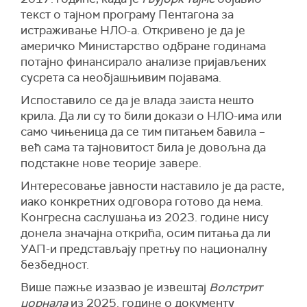
текст о тајном програму Пентагона за
истраживање НЛО-а. Откривено је да је
америчко Министарство одбране годинама
потајно финансирало анализе пријављених
сусрета са необјашњивим појавама.
Испоставило се да је влада заиста нешто
крила. Да ли су то били докази о НЛО-има или
само чињеница да се тим питањем бавила –
већ сама та тајновитост била је довољна да
подстакне нове теорије завере.
Интересовање јавности наставило је да расте,
иако конкретних одговора готово да нема.
Конгресна саслушања из 2023. године нису
донела значајна открића, осим питања да ли
УАП-и представљају претњу по националну
безбедност.
Више пажње изазвао је извештај
Волстрит
џорнала
из 2025. године о документу