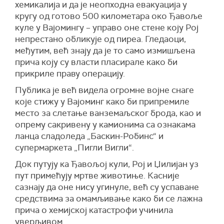
хемикалија и да је неопходна евакуација у
кругу од готово 500 километара око Ђавоље
куле у Вајомингу – управо оне стене коју Рој
непрестано обликује од пиреа. Гледаоци,
међутим, већ знају да је то само измишљена
прича коју су власти пласирале како би
прикриле праву операцију.
Публика је већ видела огромне војне снаге
које стижу у Вајоминг како би припремиле
место за слетање ванземаљског брода, као и
опрему сакривену у камионима са ознакама
ланца сладоледа „Баскин-Робинс“ и
супермаркета „Пигли Вигли“.
Док путују ка Ђавољој кули, Рој и Џилијан уз
пут примећују мртве животиње. Касније
сазнају да оне нису угинуле, већ су успаване
средствима за омамљивање како би се лажна
прича о хемијској катастрофи учинила
уверљивом.