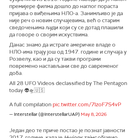
премијере филма дошло до наглог пораста
пријава о виђењима НЛО-а. Занимљиво је да
није реч о новим случајевима, већ о старим
сведочењима људи који су се дотад плашили
да говоре о својим искуствима.
Данас знамо да истраге америчке владе о
НЛО-има трају још од 1947. године и случаја у
Розвелу, као и да су такви програми
повремено настављани све до савременог
доба.
All 28 UFO Videos declassified by The Pentagon
today 👽🛸🇺🇸
A full compilation
pic.twitter.com/7lzoF7S4vP
— Interstellar (@InterstellarUAP)
May 8, 2026
Један део те приче постао је познат јавности
2017. године, када је
Њујорк тајмс
објавио