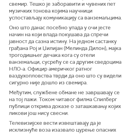
свемир. Тешко је заборавити и чувених пет
музичких тонова којима научници
успостављају комуникацију са ванземаљцима.
Оно што данас посебно упада у очи јесте
начин на који влада покушава да спречи
јавност да сазна истину. На једном састанку
грађана Рој и Џилијан (Мелинда Дилон), мајка
трогодишњег дечака кога су отели
ванземаљци, сусрећу се са другим сведоцима
НЛО-а. Официр америчког ратног
ваздухопловства тврди да оно што су видели
сигурно није дошло из свемира.
Међутим, службене обмане не завршавају се
на тој лажи. Током читавог филма Спилберг
публици открива доказе о заташкавању којих
ликови још нису свесни.
Телевизијске вести извештавају да је
исклизнуће воза изазвало цурење опасних