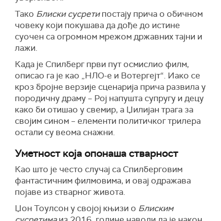
Тако
Блиски сусрети
постају прича о обичном
човеку који покушава да дође до истине
суочен са огромном мрежом државних тајни и
лажи.
Када је Спилберг први пут осмислио филм,
описао га је као „НЛО-е и Вотергејт“. Иако се
кроз бројне верзије сценарија прича развила у
породичну драму – Рој напушта супругу и децу
како би отишао у свемир, а Џилијан трага за
својим сином – елементи политичког трилера
остали су веома снажни.
Уметност која опонаша стварност
Као што је често случај са Спилберговим
фантастичним филмовима, и овај одражава
појаве из стварног живота.
Џон Тоулсон у својој књизи о
Блиским
сусретима
из 2016. године наводи да је након