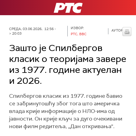
РТС
ИЗВОР:
СРЕДА, 03.06.2026, 12:56 -
АУТОР:
> 20:03
РТС, BBC
Зашто је Спилбергов
класик о теоријама завере
из 1977. године актуелан
и 2026.
Спилбергов класик из 1977. године бавио
се забринутошћу због тога што америчка
влада крије информације о НЛО-има од
јавности. Он крије кључ за дуго очекивани
нови филм редитеља, „Дан откривања“.