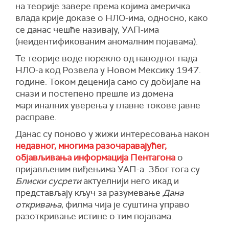
на теорије завере према којима америчка
влада крије доказе о НЛО-има, односно, како
се данас чешће називају, УАП-има
(неидентификованим аномалним појавама).
Те теорије воде порекло од наводног пада
НЛО-а код Розвела у Новом Мексику 1947.
године. Током деценија само су добијале на
снази и постепено прешле из домена
маргиналних уверења у главне токове јавне
расправе.
Данас су поново у жижи интересовања након
недавног, многима разочаравајућег,
објављивања информација Пентагона
о
пријављеним виђењима УАП-а. Због тога су
Блиски сусрети
актуелнији него икад и
представљају кључ за разумевање
Дана
откривања
, филма чија је суштина управо
разоткривање истине о тим појавама.