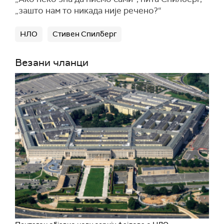
„зашто нам то никада није речено?“
НЛО
Стивен Спилберг
Везани чланци