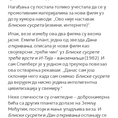
Нагађања су постала толико учестала да се у
промотивним материјалима за нови филм уз
дозу хумора наводи: „Ово није наставак
Блиских сусрета
(извини, интернете)“.
Ипак, везе између ова два филма су веома
јасне. Емили Блант, једна од звезда
Дана
откривања
, описала је нови филм као
својеврсни „трећи чин“ уз
Блиске сусрете
треће врсте
и
И-Тија – ванземаљца
(1982). И
сам Спилберг је у једном од трејлера повезао
ова остварења рекавши: „Данас сам још
склонији него када сам снимао
Блиске сусрете
да верујем да нисмо једина интелигентна
цивилизација у свемиру.“
Неке сличности су очигледне – добронамерна
бића са других планета долазе на Земљу.
Међутим, постоји и мање упадљива веза. И
Блиски сусрети
и
Дан откривања
ослањају се