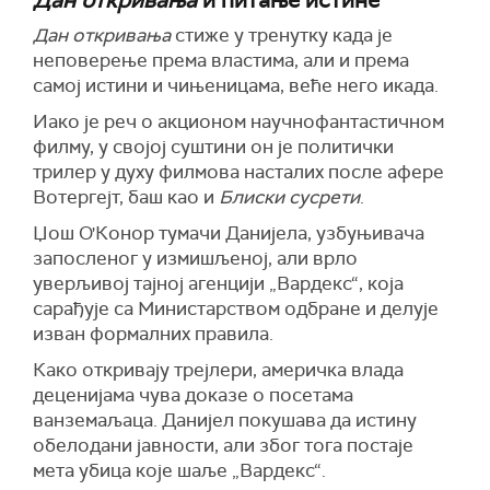
Дан откривања
и питање истине
Дан откривања
стиже у тренутку када је
неповерење према властима, али и према
самој истини и чињеницама, веће него икада.
Иако је реч о акционом научнофантастичном
филму, у својој суштини он је политички
трилер у духу филмова насталих после афере
Вотергејт, баш као и
Блиски сусрети
.
Џош О'Конор тумачи Данијела, узбуњивача
запосленог у измишљеној, али врло
уверљивој тајној агенцији „Вардекс“, која
сарађује са Министарством одбране и делује
изван формалних правила.
Како откривају трејлери, америчка влада
деценијама чува доказе о посетама
ванземаљаца. Данијел покушава да истину
обелодани јавности, али због тога постаје
мета убица које шаље „Вардекс“.