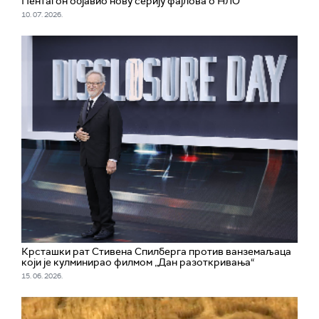
Пентагон објавио нову серију фајлова о НЛО
10. 07. 2026.
Крсташки рат Стивена Спилберга против ванземаљаца
који је кулминирао филмом „Дан разоткривања“
15. 06. 2026.