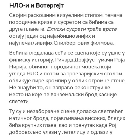
НЛО-и и Вотергејт
Својим раскошним визуелним стилом, темама
породичне кризе и сусретом са бићима са
друге планете,
Блиски сусрети треће врсте
остају један од најамбициознијих и
најупечатљивијих Спилбергових филмова.
Већина гледалаца сећа се сцена које су ушле у
филмску историју. Ричард Драјфус тумачи Роја
Нирија, обичног породичног човека који
угледа НЛО и потом за трпезаријским столом
обликује пире кромпир у облик огромне стене.
Не знајући то, он заправо реконструише
место на које ће ванземаљски брод касније
слетети.
Ту су и незаборавне сцене доласка светлећег
матичног брода, појављивања високих, бледих
бића крупних глава, као и тренутак када Рој
добровољно улази у летелицу и одлази у