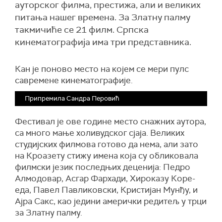
ауторског филма, престижа, али и великих
питања нашег времена. За Златну палму
такмичиће се 21 филм. Српска
кинематографија има три представника.
Кан је поново место на којем се мери пулс
савремене кинематографије.
Припремила Сандра Перовић
Фестивал је ове године место снажних аутора,
са много мање холивудског сјаја. Великих
студијских филмова готово да нема, али зато
на Кроазету стижу имена која су обликовала
филмски језик последњих деценија: Педро
Алмодовар, Асгар Фархади, Хироказу Коре-
еда, Павел Павликовски, Кристијан Мунђу, и
Ајра Сакс, као једини амерички редитељ у трци
за Златну палму.