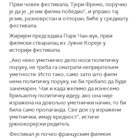
Први човек фестивала, Тјери Фремо, поручио
је да је „језик филма победио“, и управо тај
језик, разноврстан и отпоран, биће у средишту
фестивала.
Жиријем председава Парк Чан-вук, први
филмски стваралац из Јужне Кореје у
историји фестивала.
„Ако неко уметничко дело носи политичку
поруку, не треба га сматрати непријатељем
уметности. Исто тако, само зато што филм
нема политичку поруку, не би требало да буде
занемарен. Чак и када желимо да изнесемо
бриљантну политичку идеју, ако она није
изражена на довољно уметнички начин, то би
била само пропаганда. Све док су изражени
уметнички, имају вредност“, истиче
јужнокорејски редитељ.
Фестивал је почео француским филмом