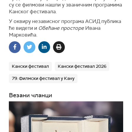
су се филмови нашли у званичним програмима
Канског фестивала.
У оквиру независног програма АСИД публика
ће видети и
Обећане просторе
Ивана
Марковића.
Кански фестивал
Кански фестивал 2026
79. Филмски фестивал у Кану
Везани чланци