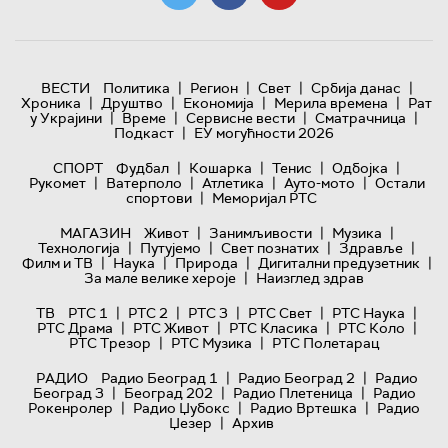
|
|
|
|
ВЕСТИ
Политика
Регион
Свет
Србија данас
|
|
|
|
Хроника
Друштво
Економија
Мерила времена
Рат
|
|
|
|
у Украјини
Време
Сервисне вести
Сматрачница
|
Подкаст
ЕУ могућности 2026
|
|
|
|
СПОРТ
Фудбал
Кошарка
Тенис
Одбојка
|
|
|
|
Рукомет
Ватерполо
Атлетика
Ауто-мото
Остали
|
спортови
Меморијал РТС
|
|
|
МАГАЗИН
Живот
Занимљивости
Музика
|
|
|
|
Технологијa
Путујемо
Свет познатих
Здравље
|
|
|
|
Филм и ТВ
Наука
Природа
Дигитални предузетник
|
За мале велике хероје
Наизглед здрав
|
|
|
|
|
ТВ
РТС 1
РТС 2
РТС 3
РТС Свет
РТС Наука
|
|
|
|
РТС Драма
РТС Живот
РТС Класика
РТС Коло
|
|
РТС Трезор
РТС Музика
РТС Полетарац
|
|
РАДИО
Радио Београд 1
Радио Београд 2
Радио
|
|
|
Београд 3
Београд 202
Радио Плетеница
Радио
|
|
|
Рокенролер
Радио Џубокс
Радио Вртешка
Радио
|
Џезер
Архив