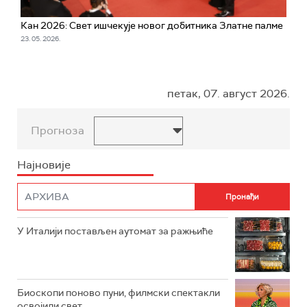
Кан 2026: Свет ишчекује новог добитника Златне палме
23. 05. 2026.
петак, 07. август 2026.
Прогноза
Најновије
У Италији постављен аутомат за ражњиће
Биоскопи поново пуни, филмски спектакли
освојили свет