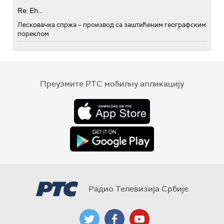
Re: Eh...
Лесковачка спржа – производ са заштићеним географским
пореклом
Преузмите РТС мобилну апликацију
Радио Телевизија Србије