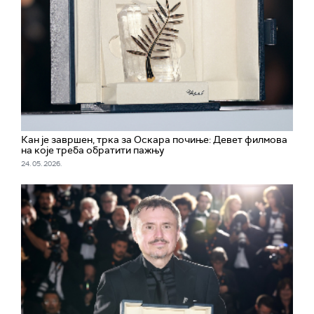
Кан је завршен, трка за Оскара почиње: Девет филмова
на које треба обратити пажњу
24. 05. 2026.