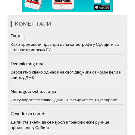
КОМЕНТАРИ
Da, ali...
Како преживети прва три дана катастрофе у Србији, и за
шта нас припрема ЕУ
Dvojnik mog oca
Вероватно свако од нас има свог двојника са којим дели и
сличну ДНК
Nemogućnost tusiranja
Не туширате се сваког дана – не стидите се, то је здраво
Cestitke za uspeh
Да ли сте знали да се најбоље грамофонске ручице
производе у Србији