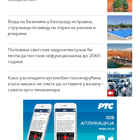
Вода на базенима у Београду исправна,
стручњаци позивају на опрез на рекама и
језерима
Половина светских хидроелектрана би
могла да постане нефункционална до 2060.
године
Како расхладити аутомобил током врућина
и шта никако не смете да оставите у возилу –
савети ауто-механичара