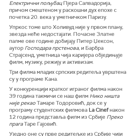
Електрични пољубац
Пјера Салвадорија,
причом смештеном у раскошни дух епохе с
почетка 20. века у уметничком Паризу.
Упркос томе што Холивуд није у првом плану,
звезда неће недостајати. Почасне Златне
палме ове године добијају Питер Џексон,
аутор
Господара прстенова
, и Барбра
Страјсенд, уметница чија каријера обједињује
филм, музику, режију и активизам.
Три филма младих српских редитеља уврштена
су у програме Кана.
У конкуренцији кратког играног филма након
39 година такмичи се наш филм
Нико ништа
није рекао
Тамаре Тодоровић, док се у
програму студентских филмова
La Cinef
након
12 година представља филм из Србије
Преко
прага
Таре Гајовић.
Уједно оне су прве редитељке из Србије чији