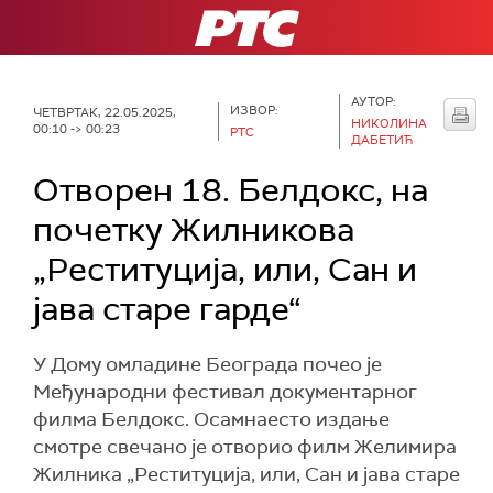
РТС
АУТОР:
ИЗВОР:
ЧЕТВРТАК, 22.05.2025,
НИКОЛИНА
00:10 -> 00:23
РТС
ДАБЕТИЋ
Отворен 18. Белдокс, на
почетку Жилникова
„Реституција, или, Сан и
јава старе гарде“
У Дому омладине Београда почео је
Међународни фестивал документарног
филма Белдокс. Осамнаесто издање
смотре свечано је отворио филм Желимира
Жилника „Реституција, или, Сан и јава старе