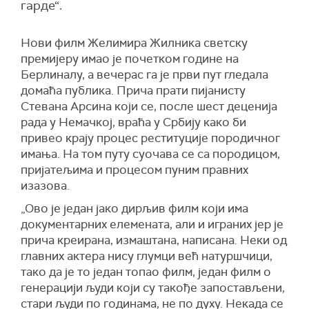
гарде“.
Нови филм Желимира Жилника светску
премијеру имао је почетком године на
Берлиналу, а вечерас га је први пут гледала
домаћа публика. Прича прати пијанисту
Стевана Арсина који се, после шест деценија
рада у Немачкој, враћа у Србију како би
привео крају процес реституције породичног
имања. На том путу суочава се са породицом,
пријатељима и процесом пуним правних
изазова.
„Ово је један јако дирљив филм који има
документарних елемената, али и играних јер је
прича креирана, измаштана, написана. Неки од
главних актера нису глумци већ натуршчици,
тако да је то један топао филм, један филм о
генерацији људи који су такође запостављени,
стари људи по годинама, не по духу. Некада се