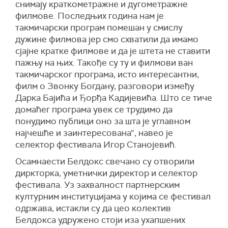
снимају краткометражне и дугометражне
филмове. Последњих година нам је
такмичарски програм помешан у смислу
дужине филмова јер смо схватили да имамо
сјајне кратке филмове и да је штета не ставити
пажњу на њих. Такође су ту и филмови ван
такмичарског програма, исто интересантни,
филм о Звонку Богдану, разговори између
Дарка Бајића и Ђорђа Кадијевића. Што се тиче
домаћег програма увек се трудимо да
понудимо публици оно за шта је углавном
најчешће и заинтересована“, навео је
селектор фестивала Игор Станојевић.
Осамнаести Белдокс свечано су отворили
диркторка, уметнички директор и селектор
фестивала. Уз захвалност партнерским
културним институцијама у којима се фестивал
одржава, истакли су да цео колектив
Белдокса удружено стоји иза ухапшених