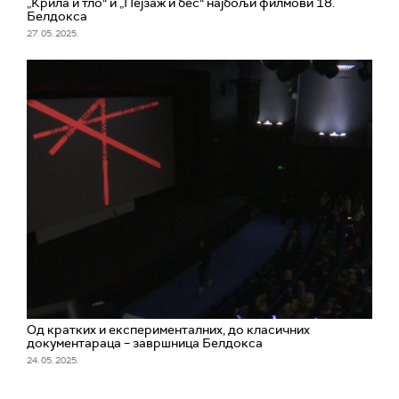
„Крила и тло“ и „Пејзаж и бес“ најбољи филмови 18.
Белдокса
27. 05. 2025.
Од кратких и експерименталних, до класичних
документараца – завршница Белдокса
24. 05. 2025.