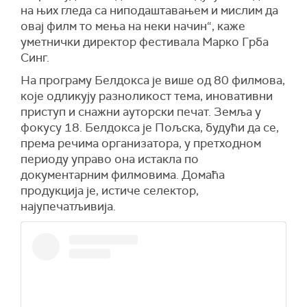
на њих гледа са ниподаштавањем и мислим да
овај филм то мења на неки начин“, каже
уметнички директор фестивала Марко Грба
Синг.
На програму Белдокса је више од 80 филмова,
које одликују разноликост тема, иновативни
приступ и снажни ауторски печат. Земља у
фокусу 18. Белдокса је Пољска, будући да се,
према речима организатора, у претходном
периоду управо она истакла по
документарним филмовима. Домаћа
продукција је, истиче селектор,
најупечатљивија.