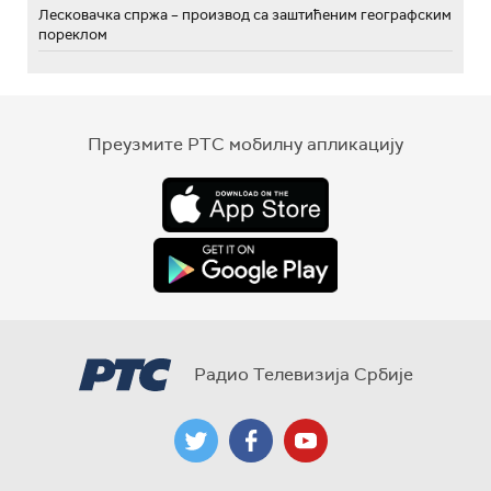
Лесковачка спржа – производ са заштићеним географским
пореклом
Преузмите РТС мобилну апликацију
Радио Телевизија Србије