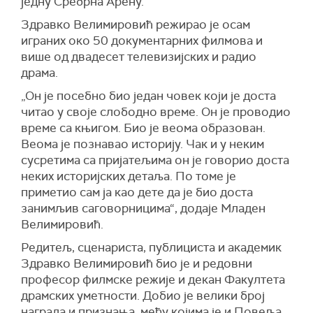
једну Сребрна Арену.
Здравко Велимировић режирао је осам
играних око 50 документарних филмова и
више од двадесет телевизијских и радио
драма.
„Он је посебно био један човек који је доста
читао у своје слободно време. Он је проводио
време са књигом. Био је веома образован.
Веома је познавао историју. Чак и у неким
сусретима са пријатељима он је говорио доста
неких историјских детаља. По томе је
приметио сам ја као дете да је био доста
занимљив саговорницима“, додаје Младен
Велимировић.
Редитељ, сценариста, публициста и академик
Здравко Велимировић био је и редовни
професор филмске режије и декан Факултета
драмских уметности. Добио је велики број
награда и признања, међу којима је и Повеља