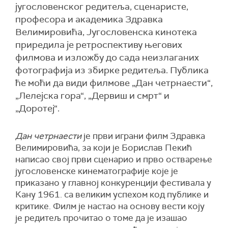
југословенског редитеља, сценаристе,
професора и академика Здравка
Велимировића, Југословенска кинотека
приредила је ретроспективу његових
филмова и изложбу до сада неизлаганих
фотографија из збирке редитеља. Публика
ће моћи да види филмове „Дан четрнаести“,
„Лелејска гора“, „Дервиш и смрт“ и
„Доротеј“.
Дан четрнаести
је први играни филм Здравка
Велимировића, за који је Борислав Пекић
написао свој први сценарио и прво остварење
југословенске кинематографије које је
приказано у главној конкуренцији фестивала у
Кану 1961. са великим успехом код публике и
критике. Филм је настао на основу вести коју
је редитељ прочитао о томе да је изашао