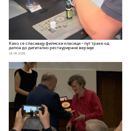
Како се спасавају филмски класици – пут траке од
депоа до дигитално рестауриране верзије
16. 06. 2026.