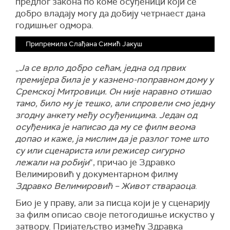
предлог закона по коме осуђеници који се
добро владају могу да добију четрнаест дана
годишњег одмора.
Припремила Слађана Симић Јакуш
„
Ја се врло добро сећам, једна од првих
премијера била је у казнено-поправном дому у
Сремској Митровици. Он није наравно отишао
тамо, било му је тешко, али спровели смо једну
згодну анкету међу осуђеницима. Један од
осуђеника је написао да му се филм веома
допао и каже, ја мислим да је разлог томе што
су или сценариста или режисер сигурно
лежали на робији
“, причао је Здравко
Велимировић у документарном филму
Здравко Велимировић – Живот ствараоца
.
Био је у праву, али за писца који је у сценарију
за филм описао своје петогодишње искуство у
затвору. Пријатељство између Здравка