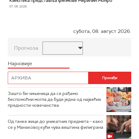
Кинотека представља филмове Мерилин Монро
07. 06. 2026.
субота, 08. август 2026.
Прогноза
Најновије
Зашто би чињеница да се рађамо
беспомоћни могла да буде једна од највећих
предности човечанства
Од танке жице до уникатних предмета – како
се у Манаковој кући чува вештина филиграна