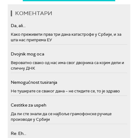
КОМЕНТАРИ
Da, ali...
Како преживети прва три дана катастрофе у Србији, и за
шта нас припрема ЕУ
Dvojnik mog oca
Вероватно свако од нас има свог двојника са којим дели и
сличну ДНК
Nemogućnost tusiranja
Не туширате се сваког дана – не стидите се, то је здраво
Cestitke za uspeh
Да ли сте знали да се најбоље грамофонске ручице
производе у Србији
Re: Eh...