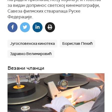
за видан допринос светској кинематографји,
Савеза филмских стваралаца Руске
Федерације.
Југословенска кинотека
Борислав Пекић
Здравко Велимировић
Везани чланци