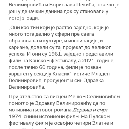
Велимировића и Борислава Пекића, почело је
још у дечачким данима док су становали у
истој згради.
„Они као тим који је растао заједно, који је
много тога делио у сфери пре свега
образовања и културе, и инспирације, и
каризме, довели су тај пројекат до великог
успеха. И они су 1961. заједно представили
филм на Канском фестивалу, а 2021. године,
после тачно 60 година, филм је позван,
уврштен у секцију Класик“, истиче Младен
Велимировић, продуцент и син Здравка
Велимировића.
Пријатељство са писцем Мешом Селимовићем
помогло је Здравку Велимировићу да по
мотивима његовог романа
Дервиш и смрт
1974. сними истоимени филм. На Пулском
фестивалу филм је освојио четири Златне и