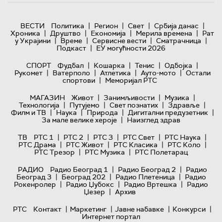
|
|
|
|
ВЕСТИ
Политика
Регион
Свет
Србија данас
|
|
|
|
Хроника
Друштво
Економија
Мерила времена
Рат
|
|
|
|
у Украјини
Време
Сервисне вести
Сматрачница
|
Подкаст
ЕУ могућности 2026
|
|
|
|
СПОРТ
Фудбал
Кошарка
Тенис
Одбојка
|
|
|
|
Рукомет
Ватерполо
Атлетика
Ауто-мото
Остали
|
спортови
Меморијал РТС
|
|
|
МАГАЗИН
Живот
Занимљивости
Музика
|
|
|
|
Технологијa
Путујемо
Свет познатих
Здравље
|
|
|
|
Филм и ТВ
Наука
Природа
Дигитални предузетник
|
За мале велике хероје
Наизглед здрав
|
|
|
|
|
ТВ
РТС 1
РТС 2
РТС 3
РТС Свет
РТС Наука
|
|
|
|
РТС Драма
РТС Живот
РТС Класика
РТС Коло
|
|
РТС Трезор
РТС Музика
РТС Полетарац
|
|
РАДИО
Радио Београд 1
Радио Београд 2
Радио
|
|
|
Београд 3
Београд 202
Радио Плетеница
Радио
|
|
|
Рокенролер
Радио Џубокс
Радио Вртешка
Радио
|
Џезер
Архив
|
|
|
|
РТС
Контакт
Маркетинг
Јавне набавке
Конкурси
Интернет портал