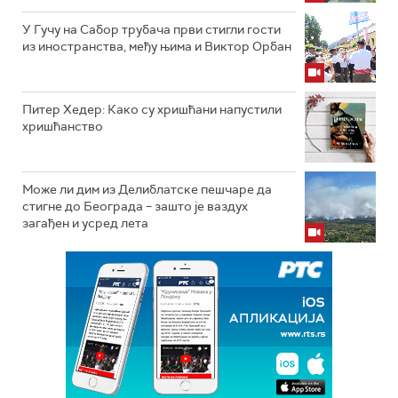
У Гучу на Сабор трубача први стигли гости
из иностранства, међу њима и Виктор Орбан
Питер Хедер: Како су хришћани напустили
хришћанство
Може ли дим из Делиблатске пешчаре да
стигне до Београда – зашто је ваздух
загађен и усред лета