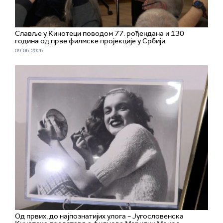
Славље у Кинотеци поводом 77. рођендана и 130
година од прве филмске пројекције у Србији
09. 06. 2026.
Од првих, до најпознатијих улога – Југословенска