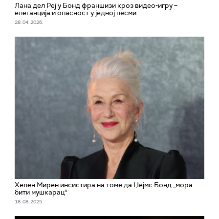
Лана дел Реј у Бонд франшизи кроз видео-игру –
елеганција и опасност у једној песми
28. 04. 2026.
Хелен Мирен инсистира на томе да Џејмс Бонд „мора
бити мушкарац“
18. 08. 2025.