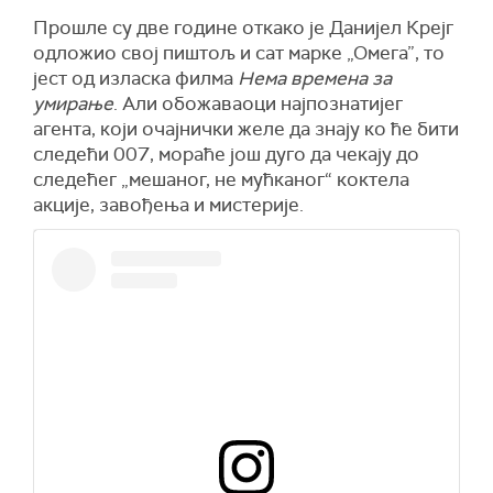
Прошле су две године откако је Данијел Крејг
одложио свој пиштољ и сат марке „Омега”, то
јест од изласка филма
Нема времена за
умирање
.
Али
о
божаваоци најпознатијег
агента, који
очајнички желе да знају ко ће бити
следећи 007, мора
ће још
дуго да чекају
до
следећег „мешаног, не мућканог“ коктела
акције, завођења и мистерије
.