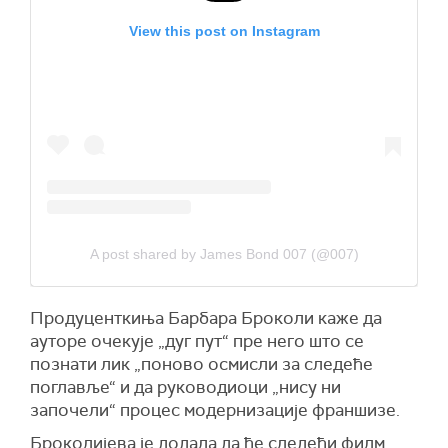
View this post on Instagram
A post shared by James Bond 007 (@007)
Продуцент
киња
Барбара Броколи
каже
да
ауторе очекује
„
дуг
пут“
пре него што се
познати лик „поново
осмисли
за следеће
поглавље“ и да руководиоци „нису ни
започели“ процес модернизације франшизе.
Броколијева је додала да ће следећи филм