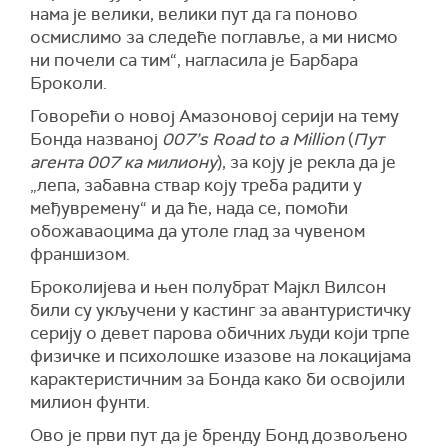
нама је велики, велики пут да га поново
осмислимо за следеће поглавље, а ми нисмо
ни почели са тим
“, нагласила је
Барбара
Броколи.
Г
овор
ећи
о новој Амазон
овој
серији на тему
Бонда
названој
007’s Road to a Million
(
Пут
агента 007 ка милиону
)
, за коју је рекла да је
„лепа, забавна ствар коју треба радити у
међувремену“ и да ће, нада се, помоћи
обожаваоцима да у
толе
глад за чувеном
франшизом.
Броколијева и њен полубрат Мајкл Вилсон
били су укључени у кастинг за авантуристичку
серију о девет парова обичних људи који трпе
физичке и психолошке изазове на локацијама
карактеристичним за Бонда како би освојили
милион фунти.
Ово је први пут да је бренду Бонд дозвољено