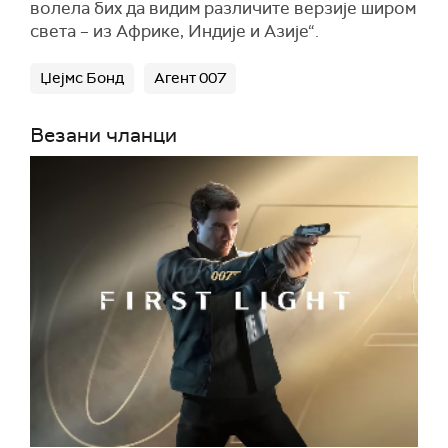
воле
ла бих
да видим различите верзије широм
света
–
из Африке, Индије и Азије
“
.
Џејмс Бонд
Агент 007
Везани чланци