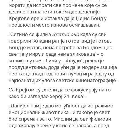
морати да испрати све промене које су се
десиле на планети током две деценије
Крејгове ере и истакла да је Џејмс Бонд у
прошлости често изнова осмишљаван.
„С
етимо се филма
Златно око
када су сви
говорили ‘Хладни рат је готов, зид је готов,
Бонд је мртав, нема потребе за Бондом, цео
свет је у миру и сада нема зликоваца’ –
о
колико су само били у заблуди“,
рекла је
продуценткиња
, додајући да је модернизација
неопходна кад год нови глумац игра једну од
најпознатијих улога светске кинематографије.
Са Крејгом су „хтели да се фокусирају на то
како би изгледао херој 21. века“.
„
Данијел нам је дао могућност да истражимо
емоционални живот лика… и такође је свет
био спреман за то. Мислим да ови филмови
одражавају време у коме се налазе, а пред