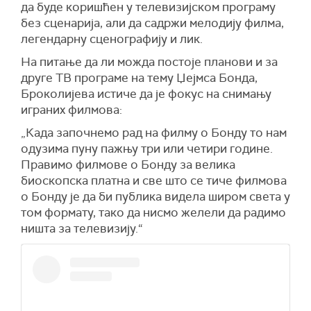
да буде коришћен у телевизијском програму
без сценарија, али да садржи мелодију филма,
легендарну сценографију и лик.
На питање да ли можда постоје
планови
и
за
друг
е
ТВ програме на тему Џејмса Бонда,
Броколијева истиче да је
фокус на снимању
играних филмова:
„
Када
започнемо
рад на
филм
у
о Бонду то нам
одузима пуну пажњу три или четири године.
П
равимо филмове о Бонду за велика
биоскопска платна и све што се тиче филмова
о Бонду је да би публика видела широм света у
том формату, тако да нисмо желели да радимо
ништа за
телевизију.
“