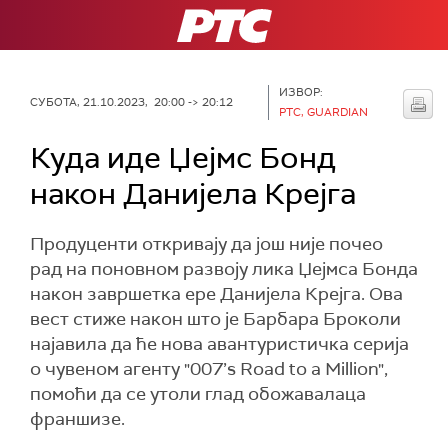
РТС
ИЗВОР:
СУБОТА, 21.10.2023, 20:00 -> 20:12
РТС, GUARDIAN
Куда иде Џејмс Бонд
након Данијела Крејга
Продуценти откривају да још није почео
рад на поновном развоју лика Џејмса Бонда
након завршетка ере Данијела Крејга. Ова
вест стиже након што је Барбара Броколи
најавила да ће нова авантуристичка серија
о чувеном агенту "007’s Road to a Million",
помоћи да се утоли глад обожавалаца
франшизе.