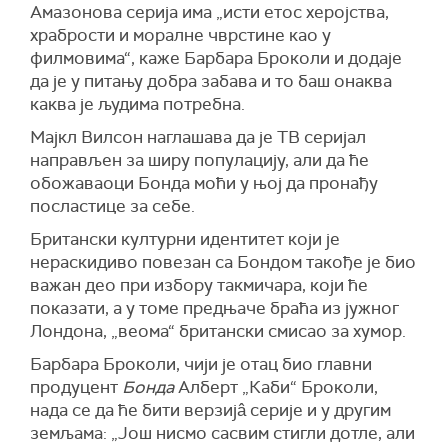
Амазонова серија
има „исти етос херојства,
храбрости и
моралне чврстине
као у
филмовима
“, каже Барбара Броколи
и додаје
да
је
у питању д
обра забава
и то баш
он
аква
каква је
људима потребн
а
.
Мајкл Вилсон наглашава да је ТВ серијал
направљен за ширу популацију, али да ће
обожаваоци Бонда моћи у њој да пронађу
посластице за себе.
Британс
ки културни идентитет
који је
нераскидиво повезан са
Бондом такође је
био
важан део при и
збор
у
такмичара, који
ће
показати
,
а у томе предњаче
браћ
а
из јужног
Лондона, „веома
“
британски смисао за хумор.
Барбара
Броколи, чији је отац био
главни
продуцент
Бонда
Алберт „
Ка
би“ Броколи,
нада се да ће
бити
верзијâ
серије и у
другим
земљама: „Још нисмо сасвим стигли
дотле, а
ли