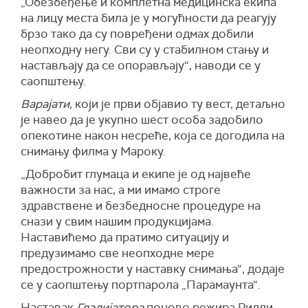
„Обезбеђење и комплетна медицинска екипа
на лицу места била је у могућности да реагују
брзо тако да су повређени одмах добили
неопходну негу. Сви су у стабилном стању и
настављају да се опорављају“, наводи се у
саопштењу.
Варајати
, који је први објавио ту вест, детаљно
је навео да је укупно шест особа задобило
опекотине након несреће, која се догодила на
снимању филма у Мароку.
„Добробит глумаца и екипе је од највеће
важности за нас, а ми имамо строге
здравствене и безбедносне процедуре на
снази у свим нашим продукцијама.
Наставићемо да пратимо ситуацију и
предузимамо све неопходне мере
предострожности у наставку снимања“, додаје
се у саопштењу портпарола „Парамаунта“.
Наставак
Гладијатора
поново режира Ридли