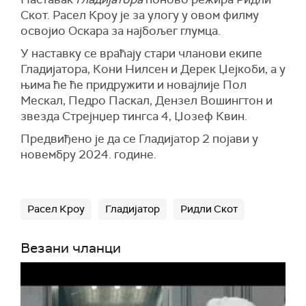
Скот. Расел Кроу је за улогу у овом филму
освојио Оскара за најбољег глумца.
У наставку се враћају стари чланови екипе
Гладијатора, Кони Нилсен и Дерек Џејкоби, а у
њима ће ће придружити и новајлије Пол
Мескал, Педро Паскал, Дензел Вошингтон и
звезда Стрејнџер тингса 4, Џозеф Квин.
Предвиђено је да се Гладијатор 2 појави у
новембру 2024. године.
Расел Кроу
Гладијатор
Ридли Скот
Везани чланци