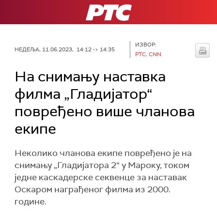
РТС
ИЗВОР:
НЕДЕЉА, 11.06.2023, 14:12 -> 14:35
РТС, CNN
На снимању наставка
филма „Гладијатор“
повређено више чланова
екипе
Неколико чланова екипе повређено је на
снимању „Гладијатора 2“ у Мароку, током
једне каскадерске секвенце за наставак
Оскаром награђеног филма из 2000.
године.