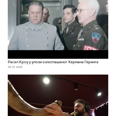
Расел Кроу у улози озлоглашеног Хермана Геринга
26. 01. 2026.