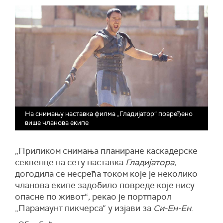
На снимању наставка филма „Гладијатор“ повређено
више чланова екипе
„Приликом снимања планиране каскадерске
секвенце на сету наставка
Гладијатора
,
догодила се несрећа током које је неколико
чланова екипе задобило повреде које нису
опасне по живот“, рекао је портпарол
„Парамаунт пикчерса“ у изјави за
Си-Ен-Ен
.