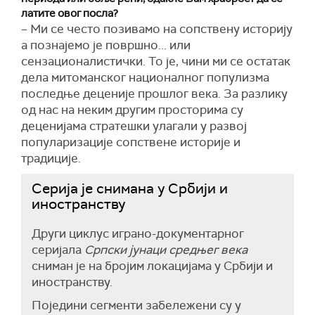
латите овог посла?
– Ми се често позивамо на сопствену историју
а познајемо је површно... или
сензационалистички. То је, чини ми се остатак
дела митоманског националног популизма
последње деценије прошлог века. За разлику
од нас на неким другим просторима су
деценијама стратешки улагали у развој
популаризације сопствене историје и
традиције.
Серија је снимана у Србији и
иностранству
Други циклус играно-документарног
серијала
Српски јунаци средњег века
сниман је на бројим локацијама у Србији и
иностранству.
Поједини сегменти забележени су у