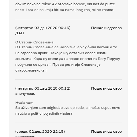
dok im neko ne rokne 42 atomske bombe, oni nas da puste
nece. I sta ce na kraju biti sa nama, bog zna, mi ne znamo.
(четвртак, 03.дец.2020 00:46)
Пошаљи одговор
ДАН
О Старим Словенима
О Старим Словенима се мало зна јер су били пагани а то
не одговара цркви. Тако је и у осталим словенским
земљама. Када су хтели да направе споменик богу Перуну
побунила се црква !! Права религија Словена је
старословенска !
(четвртак, 03.дец.2020 00:12)
Пошаљи одговор
anonymous
Hvala vam
Sa uživanjem sam odgledao sve epizode, a i nešto usput novo
naučio o politici pojedinih vladara.
(среда, 02.дец.2020 22:15)
Пошаљи одговор
anonymous