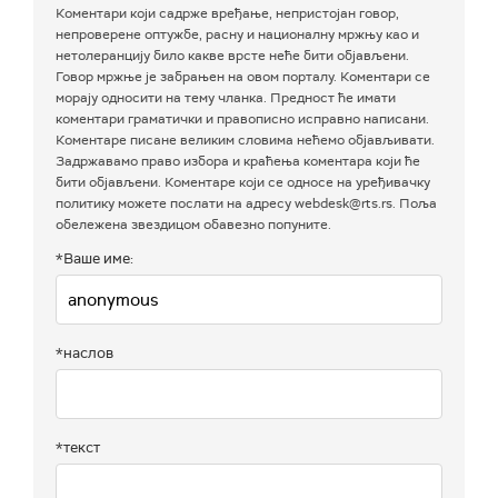
Коментари који садрже вређање, непристојан говор,
непроверене оптужбе, расну и националну мржњу као и
нетолеранцију било какве врсте неће бити објављени.
Говор мржње је забрањен на овом порталу. Коментари се
морају односити на тему чланка. Предност ће имати
коментари граматички и правописно исправно написани.
Коментаре писане великим словима нећемо објављивати.
Задржавамо право избора и краћења коментара који ће
бити објављени. Коментаре који се односе на уређивачку
политику можете послати на адресу webdesk@rts.rs. Поља
обележена звездицом обавезно попуните.
*Ваше име:
*наслов
*текст