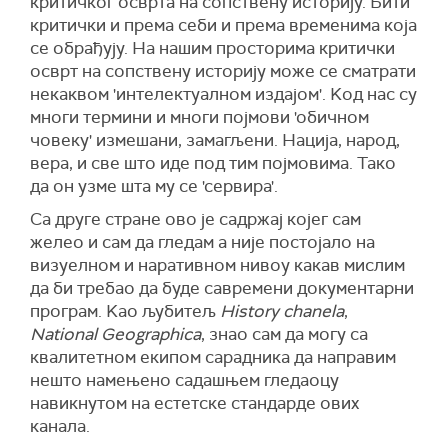
критичког осврта на сопствену историју. Бити
критички и према себи и према временима која
се обрађују. На нашим просторима критички
осврт на сопствену историју може се сматрати
некаквом 'интелектуалном издајом'. Kод нас су
многи термини и многи појмови 'обичном
човеку' измешани, замагљени. Нација, народ,
вера, и све што иде под тим појмовима. Тако
да он узме шта му се 'сервира'.
Са друге стране ово је садржај којег сам
желео и сам да гледам а није постојало на
визуелном и наративном нивоу какав мислим
да би требао да буде савремени документарни
програм. Kао љубитељ
History chanela
,
National Geographica
, знао сам да могу са
квалитетном екипом сарадника да направим
нешто намењено садашњем гледаоцу
навикнутом на естетске стандарде ових
канала.