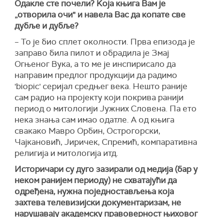
Одакле сте почели? Kоја књига Вам је
„отворила очи" и навела Вас да копате све
дубље и дубље?
– То је био сплет околности. Прва епизода је
заправо била пилот и обрадила је Змај
Огњеног Вука, а то ме је инспирисало да
направим предлог продукцији да радимо
'biopic' серијал средњег века. Нешто раније
сам радио на пројекту који покрива ранији
период о митологији Јужних Словена. Па ето
нека знања сам имао одатле. А од књига
свакако Мавро Орбин, Острогорски,
Чајкановић, Јиричек, Спремић, компаративна
религија и митологија итд.
Историчари су дуго зазирали од медија (бар у
неком ранијем периоду) не схватајући да
одређена, нужна поједностављења која
захтева телевизијски документаризам, не
нарушавају академску правоверност њиховог