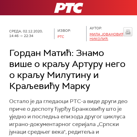
РТС
АУТОР:
ИЗВОР:
СРЕДА, 02.12.2020,
МИЛА ЈОВАНОВИЋ
14:46 -> 22:34
РТС
НИКОЛИЋ
Гордан Матић: Знамо
више о краљу Артуру него
о краљу Милутину и
Краљевићу Марку
Остало је да гледаоци РТС-а виде други део
приче о деспоту Ђурђу Бранковићу што је
уједно и последња епизода другог циклуса
играно-документарног серијала „Српски
јунаци средњег века", редитеља и