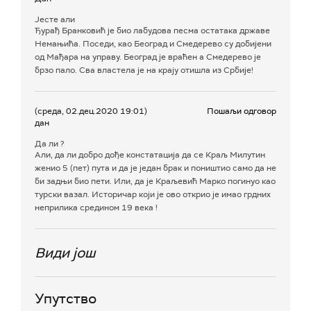
Јесте али
Ђурађ Бранковић је био лабудова песма остатака државе
Немањића. Поседи, као Београд и Смедерево су добијени
од Мађара на управу. Београд је враћен а Смедерево је
брзо пало. Сва властела је на крају отишла из Србије!
(среда, 02.дец.2020 19:01)
Пошаљи одговор
дан
Да ли ?
Али, да ли добро дође констатација да се Краљ Милутин
женио 5 (пет) пута и да је један брак и поништио само да не
би задњи био пети. Или, да је Краљевић Марко погинуо као
турски вазал. Историчар који је ово открио је имао грдних
неприлика средином 19 века !
Види још
Упутство