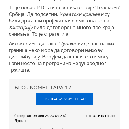
То је посао РТС-а и власника серије 'Телекома'
Србија. Да подсетим,
Хрватски краљеви
су
били државни пројекат чије емитовање на
Хисторију
било договорено много пре краја
снимања. То је стратегија.
Ако желимо да наше '
Јунаке'
виде ван наших
граница неко мора да договори њихову
дистрибуцију. Верујем да квалитетом могу
наћи место на програмима међународног
тржишта.
БРОЈ КОМЕНТАРА
17
ПОШАЉИ КОМЕНТАР
(четвртак, 03.дец.2020 09:36)
Пошаљи одговор
Душан