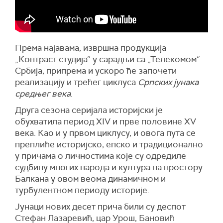
Према најавама, извршна продукција
„Контраст студија“ у сарадњи са „Телекомом“
Србија, припрема и ускоро ће започети
реализацију и трећег циклуса
Српских јунака
средњег века
.
Друга сезона серијала историјски је
обухватила период XIV и прве половине XV
века. Као и у првом циклусу, и овога пута се
преплиће историјско, епско и традиционално
у причама о личностима које су одредиле
судбину многих народа и култура на простору
Балкана у овом веома динамичном и
турбулентном периоду историје.
Јунаци нових десет прича били су деспот
Стефан Лазаревић, цар Урош, Бановић