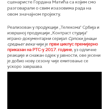
сценаристе Гордана Матића са којим смо
разговарали о свим изазовима рада на
овом значајном пројекту.
Реализован у продукцији „Телекома“ Србија и
извршној продукцији „Контраст студија“
играно-документарни серијал
Српски јунаци
средњег века
чији је
први циклус премијерно
приказан на РТС-у 2017. године
, уз одличне
реакције и снажан одјек у јавности, ове јесени
је добио нову сезону чије емитовање се
ускоро завршава.