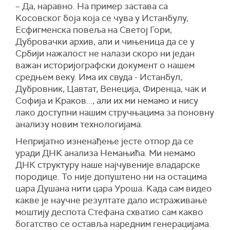
– Да, наравно. На пример застава са
Kосовског боја која се чува у Истанбулу,
Есфигменска повеља на Светој Гори,
Дубровачки архив, али и чињеница да се у
Србији нажалост не налази скоро ни један
важан историјографски документ о нашем
средњем веку. Има их свуда - Истанбул,
Дубровник, Цавтат, Венеција, Фиренца, чак и
Софија и Kраков..., али их ми немамо и нису
лако доступни нашим стручњацима за поновну
анализу новим технологијама.
Непријатно изненађење јесте отпор да се
уради ДНK анализа Немањића. Ми немамо
ДНК структуру наше најчувеније владарске
породице. То није допуштено ни на остацима
цара Душана нити цара Уроша. Kада сам видео
какве је научне резултате дало истраживање
моштију деспота Стефана схватио сам какво
богатство се оставља наредним генерацијама.