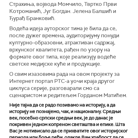
Страхиња, војвода Момчило, Твртко Први
Котроманић, Југ Богдан. Јелена Балшић и
Ђурађ Бранковић.
Водећа идеја ауторског тима је била да се,
после дужег времена, аудиторијуму понуди
културно-образовни, атрактиван садржај,
врхунског квалитета, рађен по узору на
формате овог типа, које реализују водеће
светске медијске куће и продукције.
О свим изазовима рада на овом пројекту за
Интернет портал РТС-а уочи краја другог
циклуса серије, разговарали смо са
сценаристом и редитељем Горданом Матићем.
Није тајна да се радо позивамо на историју, а да
историју не познајемо, чак, и националну. Средњи
век, посебно српски средњи век, је до данас је
покривен једном копреном светаштва и епике. Шта
Вас је мотивисало да се прихватите овог историјског
периода или боље рећи, одакле Вам храброст да се