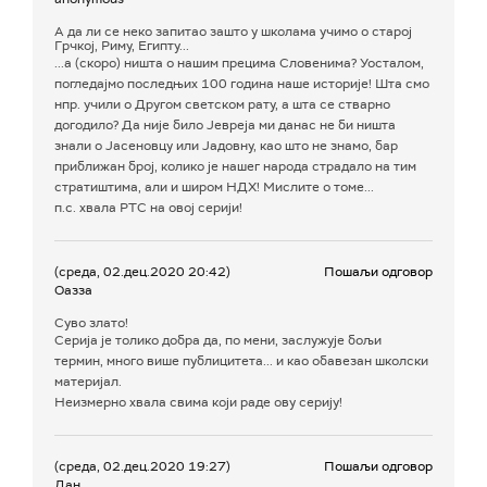
A да ли се неко запитао зашто у школама учимо о старој
Грчкој, Риму, Египту...
...а (скоро) ништа о нашим прецима Словенима? Уосталом,
погледајмо последњих 100 година наше историје! Шта смо
нпр. учили о Другом светском рату, а шта се стварно
догодило? Да није било Јевреја ми данас не би ништа
знали о Јасеновцу или Јадовну, као што не знамо, бар
приближан број, колико је нашег народа страдало на тим
стратиштима, али и широм НДХ! Мислите о томе...
п.с. хвала РТС на овој серији!
(среда, 02.дец.2020 20:42)
Пошаљи одговор
Оазза
Суво злато!
Серија је толико добра да, по мени, заслужује бољи
термин, много више публицитета... и као обавезан школски
материјал.
Неизмерно хвала свима који раде ову серију!
(среда, 02.дец.2020 19:27)
Пошаљи одговор
Дан