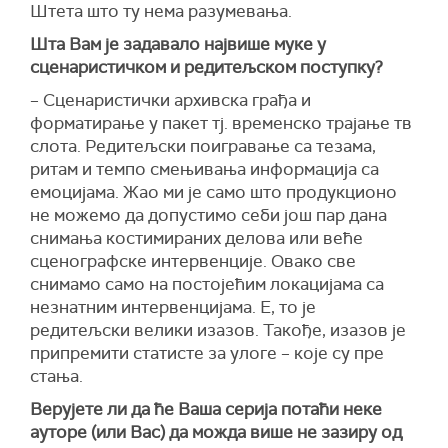
Штета што ту нема разумевања.
Шта Вам је задавало највише муке у
сценаристичком и редитељском поступку?
– Сценаристички архивска грађа и
форматирање у пакет тј. временско трајање тв
слота. Редитељски поигравање са тезама,
ритам и темпо смењивања информација са
емоцијама. Жао ми је само што продукционо
не можемо да допустимо себи још пар дана
снимања костимираних делова или веће
сценографске интервенције. Овако све
снимамо само на постојећим локацијама са
незнатним интервенцијама. Е, то је
редитељски велики изазов. Такође, изазов је
припремити статисте за улоге – које су пре
стања.
Верујете ли да ће Ваша серија потаћи неке
ауторе (или Вас) да можда више не зазиру од