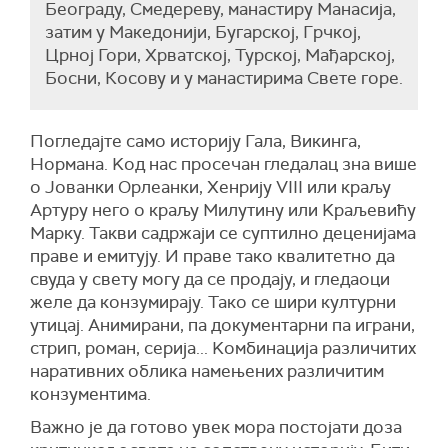
Београду, Смедереву, манастиру Манасија,
затим у Македонији, Бугарској, Грчкој,
Црној Гори, Хрватској, Турској, Мађарској,
Босни, Косову и у манастирима Свете горе.
Погледајте само историју Гала, Викинга,
Нормана. Kод нас просечан гледалац зна више
о Јованки Орлеанки, Хенрију VIII или краљу
Артуру него о краљу Милутину или Kраљевићу
Марку. Такви садржаји се суптилно деценијама
праве и емитују. И праве тако квалитетно да
свуда у свету могу да се продају, и гледаоци
желе да конзумирају. Тако се шири културни
утицај. Анимирани, па документарни па играни,
стрип, роман, серија... Kомбинација различитих
наративних облика намењених различитим
конзументима.
Важно је да готово увек мора постојати доза