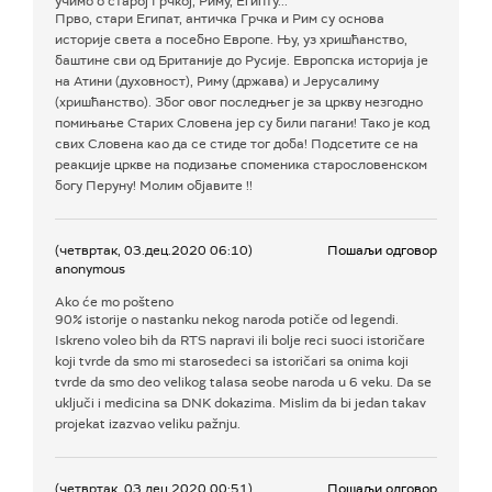
учимо о старој Грчкој, Риму, Египту...
Прво, стари Египат, античка Грчка и Рим су основа
историје света а посебно Европе. Њу, уз хришћанство,
баштине сви од Британије до Русије. Европска историја је
на Атини (духовност), Риму (држава) и Јерусалиму
(хришћанство). Због овог последњег је за цркву незгодно
помињање Старих Словена јер су били пагани! Тако је код
свих Словена као да се стиде тог доба! Подсетите се на
реакције цркве на подизање споменика старословенском
богу Перуну! Молим објавите !!
(четвртак, 03.дец.2020 06:10)
Пошаљи одговор
anonymous
Ako će mo pošteno
90% istorije o nastanku nekog naroda potiče od legendi.
Iskreno voleo bih da RTS napravi ili bolje reci suoci istoričare
koji tvrde da smo mi starosedeci sa istoričari sa onima koji
tvrde da smo deo velikog talasa seobe naroda u 6 veku. Da se
uključi i medicina sa DNK dokazima. Mislim da bi jedan takav
projekat izazvao veliku pažnju.
(четвртак, 03.дец.2020 00:51)
Пошаљи одговор