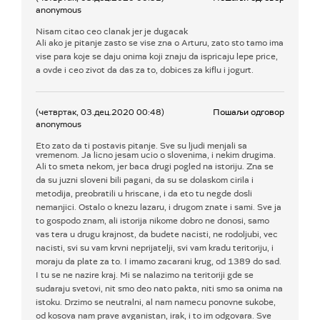
anonymous
Nisam citao ceo clanak jer je dugacak
Ali ako je pitanje zasto se vise zna o Arturu, zato sto tamo ima
vise para koje se daju onima koji znaju da ispricaju lepe price,
a ovde i ceo zivot da das za to, dobices za kiflu i jogurt.
(четвртак, 03.дец.2020 00:48)
Пошаљи одговор
anonymous
Eto zato da ti postavis pitanje. Sve su ljudi menjali sa
vremenom. Ja licno jesam ucio o slovenima, i nekim drugima.
Ali to smeta nekom, jer baca drugi pogled na istoriju. Zna se
da su juzni sloveni bili pagani, da su se dolaskom cirila i
metodija, preobratili u hriscane, i da eto tu negde dosli
nemanjici. Ostalo o knezu lazaru, i drugom znate i sami. Sve ja
to gospodo znam, ali istorija nikome dobro ne donosi, samo
vas tera u drugu krajnost, da budete nacisti, ne rodoljubi, vec
nacisti, svi su vam krvni neprijatelji, svi vam kradu teritoriju, i
moraju da plate za to. I imamo zacarani krug, od 1389 do sad.
I tu se ne nazire kraj. Mi se nalazimo na teritoriji gde se
sudaraju svetovi, nit smo deo nato pakta, niti smo sa onima na
istoku. Drzimo se neutralni, al nam namecu ponovne sukobe,
od kosova nam prave avganistan, irak, i to im odgovara. Sve