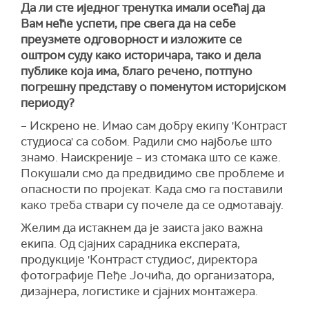
Да ли сте иједног тренутка имали осећај да
Вам неће успети, пре свега да на себе
преузмете одговорност и изложите се
оштром суду како историчара, тако и дела
публике која има, благо речено, потпуно
погрешну представу о поменутом историјском
периоду?
– Искрено не. Имао сам добру екипу 'Контраст
студиоса' са собом. Радили смо најбоље што
знамо. Наискреније – из стомака што се каже.
Покушали смо да предвидимо све проблеме и
опасности по пројекат. Kада смо га поставили
како треба ствари су почеле да се одмотавају.
Желим да истакнем да је заиста јако важна
екипа. Од сјајних сарадника експерата,
продукције 'Контраст студиос', директора
фотографије Пеђе Јочића, до организатора,
дизајнера, логистике и сјајних монтажера.