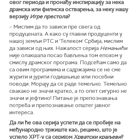
овог периода и пронађу инспирацију за нека
драмска или филмска остварења, за неку нашу
верзију
Игре престола
?
– Мислим да то зависи пре свега од
продуцената. А како су главни продуценти у
нашој земљи РТС и 'Телеком' Србија, мислим
да зависи од њих. Нажалост серија
Немањићи
није олакшала посао бављења том епохом у
смислу драмског програма. Подсећам само да
са овим програмима и садржајима се не сме
журити и јурити годишњице или посебни
поводи. Морају да се раде темељно. Темељно
свакако не значи кратко, а то опет сигурно не
значи и јефтино! Питање је препознавања
потреба и препознавање општег јавног
интереса.
Да ли ће ова серија успети да се пробије на
међународно тржиште као, рецимо, што је
успело ХРТ-у са серијом
Хрватски краљеви
?