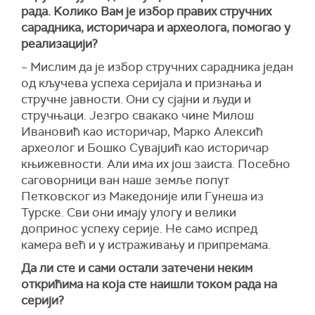
рада. Kолико Вам је избор правих стручних
сарадника, историчара и археолога, помогао у
реализацији?
– Мислим да је избор стручних сарадника један
од кључева успеха серијала и признања и
стручне јавности. Они су сјајни и људи и
стручњаци. Језгро свакако чине Милош
Ивановић као историчар, Марко Алексић
археолог и Бошко Сувајџић као историчар
књижевности. Али има их још заиста. Посебно
саговорници ван наше земље попут
Петковског из Македоније или Гунеша из
Турске. Сви они имају улогу и велики
допринос успеху серије. Не само испред
камера већ и у истраживању и припремама.
Да ли сте и сами остали затечени неким
открићима на која сте наишли током рада на
серији?