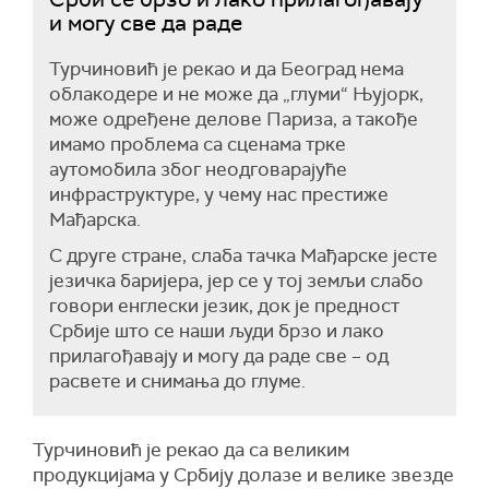
и могу све да раде
Турчиновић је рекао и да Београд нема
облакодере и не може да „глуми“ Њујорк,
може одређене делове Париза, а такође
имамо проблема са сценама трке
аутомобила због неодговарајуће
инфраструктуре, у чему нас престиже
Мађарска.
С друге стране, слаба тачка Мађарске јесте
језичка баријера, јер се у тој земљи слабо
говори енглески језик, док је предност
Србије што се наши људи брзо и лако
прилагођавају и могу да раде све – од
расвете и снимања до глуме.
Турчиновић је рекао да са великим
продукцијама у Србију долазе и велике звезде