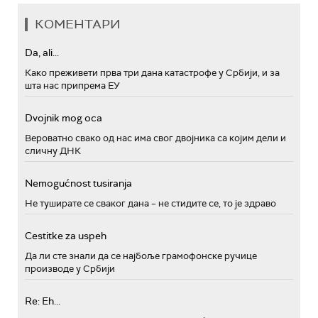
КОМЕНТАРИ
Da, ali...
Како преживети прва три дана катастрофе у Србији, и за
шта нас припрема ЕУ
Dvojnik mog oca
Вероватно свако од нас има свог двојника са којим дели и
сличну ДНК
Nemogućnost tusiranja
Не туширате се сваког дана – не стидите се, то је здраво
Cestitke za uspeh
Да ли сте знали да се најбоље грамофонске ручице
производе у Србији
Re: Eh...