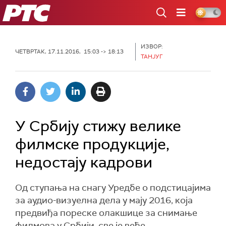
РТС
ИЗВОР:
ЧЕТВРТАК, 17.11.2016, 15:03 -> 18:13
ТАНЈУГ
У Србију стижу велике
филмске продукције,
недостају кадрови
Од ступања на снагу Уредбе о подстицајима
за аудио-визуелна дела у мају 2016, која
предвиђа пореске олакшице за снимање
филмова у Србији, све је веће