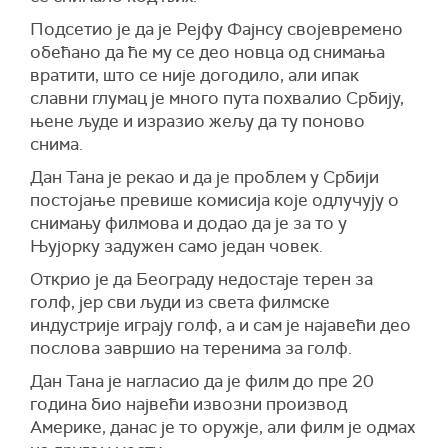
Подсетио је да је Рејфу Фајнсу својевремено
обећано да ће му се део новца од снимања
вратити, што се није догодило, али ипак
славни глумац је много пута похвалио Србију,
њене људе и изразио жељу да ту поново
снима.
Дан Тана је рекао и да је проблем у Србији
постојање превише комисија које одлучују о
снимању филмова и додао да је за то у
Њујорку задужен само један човек.
Открио је да Београду недостаје терен за
голф, јер сви људи из света филмске
индустрије играју голф, а и сам је најавећи део
послова завршио на теренима за голф.
Дан Тана је нагласио да је филм до пре 20
година био највећи извозни производ
Америке, данас је то оружје, али филм је одмах