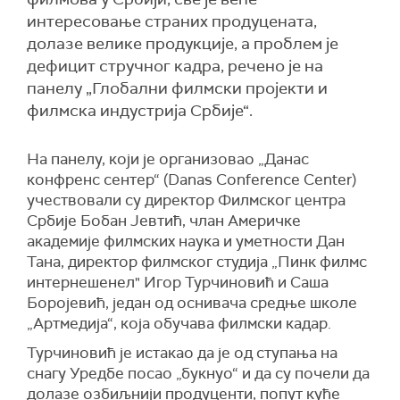
интересовање страних продуцената,
долазе велике продукције, а проблем је
дефицит стручног кадра, речено је на
панелу „Глобални филмски пројекти и
филмска индустрија Србије“.
На панелу, који је организовао „Данас
конфренс сентер“ (Danas Conference Center)
учествовали су директор Филмског центра
Србије Бобан Јевтић, члан Америчке
академије филмских наука и уметности Дан
Тана, директор филмског студија „Пинк филмс
интернешенел" Игор Турчиновић и Саша
Боројевић, један од оснивача средње школе
„Артмедија“, која обучава филмски кадар.
Турчиновић је истакао да је од ступања на
снагу Уредбе посао „букнуо“ и да су почели да
долазе озбиљнији продуценти, попут куће