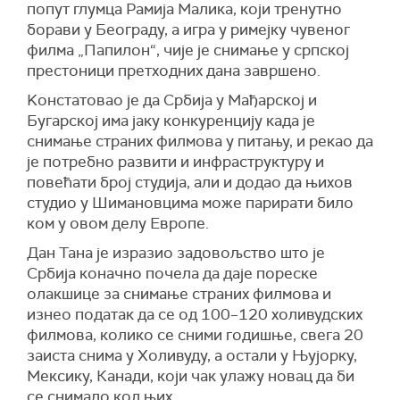
попут глумца Рамија Малика, који тренутно
борави у Београду, а игра у римејку чувеног
филма „Папилон“, чије је снимање у српској
престоници претходних дана завршено.
Kонстатовао je да Србија у Мађарској и
Бугарској има јаку конкуренцију када је
снимање страних филмова у питању, и рекао да
је потребно развити и инфраструктуру и
повећати број студија, али и додао да њихов
студио у Шимановцима може парирати било
ком у овом делу Европе.
Дан Тана је изразио задовољство што је
Србија коначно почела да даје пореске
олакшице за снимање страних филмова и
изнео податак да се од 100–120 холивудских
филмова, колико се сними годишње, свега 20
заиста снима у Холивуду, а остали у Њујорку,
Мексику, Канади, који чак улажу новац да би
се снимало код њих.