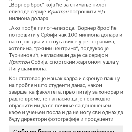
„Ворнер брос“ која ће за снимање пилот-
епизоде серије
Криптон
потрошити 9,5
милиона долара.
„Ако прође пилот-епизода, 'Ворнер брос' ће
потрошити у Србији чак 100 милиона долара и
на то још два и по пута више у ресторанима,
хотелима, тржним центрима“, подвукао је
Турчиновић, нагласивши да је са серијом
Криптон
Србија, спортским жаргоном, ушла у
Лигу шампиона.
Kонстатовао je мањак кадра и скренуо пажњу
на проблем што студенти данас, након
завршетка факултета, прво питају за хонорар и
радно време, те нагласио да је неопходно
објаснити им да се почиње са доношењем
кафе и учењем посла и да не могу сви одмах да
буду директори фотографије и продуценти.
Срби се брзо и лако прилагођавају