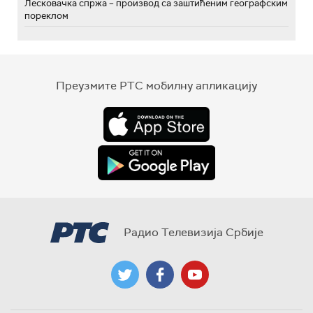
Лесковачка спржа – производ са заштићеним географским
пореклом
Преузмите РТС мобилну апликацију
Радио Телевизија Србије