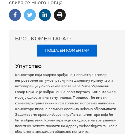
слива се много новца.
БРОЈ КОМЕНТАРА
0
ПОШАЉИ КОМЕНТАР
Упутство
Коментари који садрже вређање, непристојан говор,
непроверене оптужбе, расну и националну мржњу као и
нетолеранцију било какве врсте неће бити објављени.
Говор мржње је забрањен на овом порталу. Коментари се
морају односити на тему чланка. Предност ће имати
коментари граматички и правописно исправно написани.
Коментаре писане великим словима нећемо објављивати.
Задржавамо право избора и краћења коментара који ће
бити објављени. Коментаре који се односе на уређивачку
политику можете послати на адресу webdesk@rts.rs. Поља
обележена звездицом обавезно попуните.