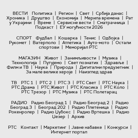
|
|
|
|
ВЕСТИ
Политика
Регион
Свет
Србија данас
|
|
|
|
Хроника
Друштво
Економија
Мерила времена
Рат
|
|
|
|
у Украјини
Време
Сервисне вести
Сматрачница
|
Подкаст
ЕУ могућности 2026
|
|
|
|
СПОРТ
Фудбал
Кошарка
Тенис
Одбојка
|
|
|
|
Рукомет
Ватерполо
Атлетика
Ауто-мото
Остали
|
спортови
Меморијал РТС
|
|
|
МАГАЗИН
Живот
Занимљивости
Музика
|
|
|
|
Технологијa
Путујемо
Свет познатих
Здравље
|
|
|
|
Филм и ТВ
Наука
Природа
Дигитални предузетник
|
За мале велике хероје
Наизглед здрав
|
|
|
|
|
ТВ
РТС 1
РТС 2
РТС 3
РТС Свет
РТС Наука
|
|
|
|
РТС Драма
РТС Живот
РТС Класика
РТС Коло
|
|
РТС Трезор
РТС Музика
РТС Полетарац
|
|
РАДИО
Радио Београд 1
Радио Београд 2
Радио
|
|
|
Београд 3
Београд 202
Радио Плетеница
Радио
|
|
|
Рокенролер
Радио Џубокс
Радио Вртешка
Радио
|
Џезер
Архив
|
|
|
|
РТС
Контакт
Маркетинг
Јавне набавке
Конкурси
Интернет портал