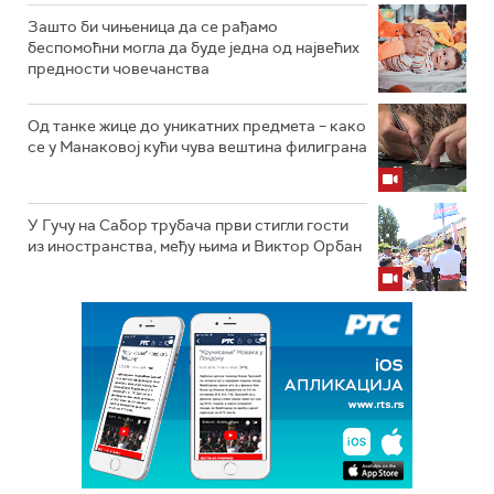
Зашто би чињеница да се рађамо
беспомоћни могла да буде једна од највећих
предности човечанства
Од танке жице до уникатних предмета – како
се у Манаковој кући чува вештина филиграна
У Гучу на Сабор трубача први стигли гости
из иностранства, међу њима и Виктор Орбан