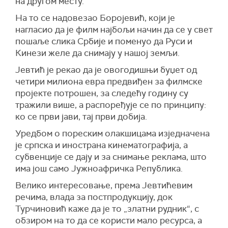
на другом месту.
На то се надовезао Боројевић, који је
нагласио да је филм најбољи начин да се у свет
пошаље слика Србије и поменуо да Руси и
Кинези желе да снимају у нашој земљи.
Јевтић је рекао да је овогодишњи буџет од
четири милиона евра предвиђен за филмске
пројекте потрошен, за следећу годину су
тражили више, а распоређује се по принципу:
ко се први јави, тај први добија.
Уредбом о пореским олакшицама изједначена
је српска и инострана кинематографија, а
субвенције се дају и за снимање реклама, што
има још само Јужноафричка Република.
Велико интересовање, према Јевтићевим
речима, влада за постпродукцију, док
Турчиновић каже да је то „златни рудник“, с
обзиром на то да се користи мало ресурса, а