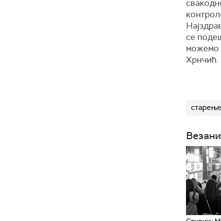
свакодн
контроле
Најздрав
се поде
можемо 
Хрнчић.
старењ
Везани
Студија: 