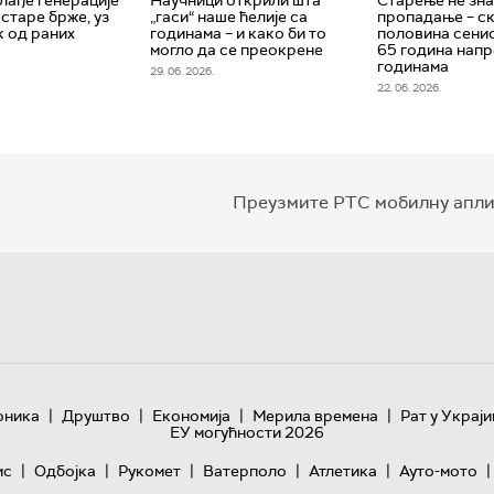
старе брже, уз
„гаси“ наше ћелије са
пропадање – с
к од раних
годинама – и како би то
половина сени
могло да се преокрене
65 година напр
годинама
29. 06. 2026.
22. 06. 2026.
Преузмите РТС мобилну апли
|
|
|
|
оника
Друштво
Економија
Мерила времена
Рат у Украји
ЕУ могућности 2026
|
|
|
|
|
|
ис
Одбојка
Рукомет
Ватерполо
Атлетика
Ауто-мото