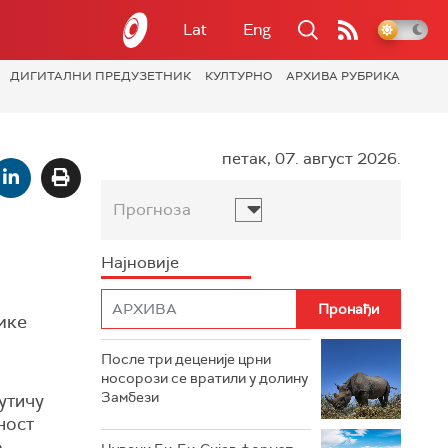
Lat
Eng
ДИГИТАЛНИ ПРЕДУЗЕТНИК
КУЛТУРНО
АРХИВА РУБРИКА
петак, 07. август 2026.
Прогноза
Најновије
ике
После три деценије црни
носорози се вратили у долину
Замбези
 утичу
ност
о