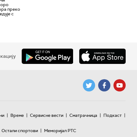
коро
ора преко
едује с
кацију
|
|
|
|
|
ни
Време
Сервисне вести
Сматрачница
Подкаст
|
Остали спортови
Меморијал РТС