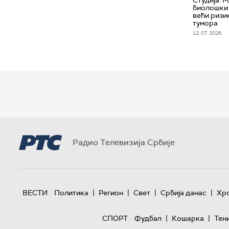
биолошки 
већи ризи
тумора
12. 07. 2026.
Радио Телевизија Србије
|
|
|
|
ВЕСТИ
Политика
Регион
Свет
Србија данас
Хр
|
|
СПОРТ
Фудбал
Кошарка
Тен