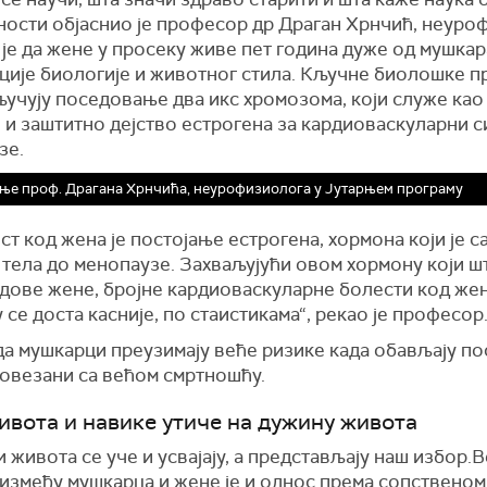
ности објаснио је професор др Драган Хрнчић, неуро
је да жене у просеку живе пет година дуже од мушкар
ције биологије и животног стила. Кључне биолошке п
учују поседовање два икс хромозома, који служе као
 и заштитно дејство естрогена за кардиоваскуларни с
зе.
ње проф. Драгана Хрнчића, неурофизиолога у Јутарњем програму
т код жена је постојање естрогена, хормона који је с
 тела до менопаузе. Захваљујући овом хормону који ш
удове жене, бројне кардиоваскуларне болести код же
у се доста касније, по стаистикама“, рекао је професор
да мушкарци преузимају веће ризике када обављају п
повезани са већом смртношћу.
ивота и навике утиче на дужину живота
 живота се уче и усвајају, а представљају наш избор.
 између мушкарца и жене је и однос према сопственом