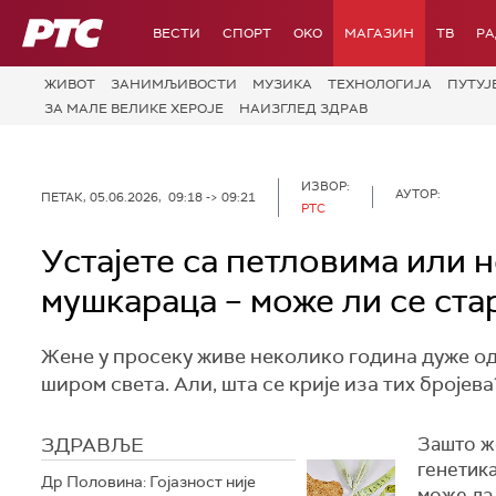
РТС
ВЕСТИ
СПОРТ
OKO
МАГАЗИН
ТВ
Р
ЖИВОТ
ЗАНИМЉИВОСТИ
МУЗИКА
ТЕХНОЛОГИЈA
ПУТУЈ
ЗА МАЛЕ ВЕЛИКЕ ХЕРОЈЕ
НАИЗГЛЕД ЗДРАВ
ИЗВОР:
АУТОР:
ПЕТАК, 05.06.2026, 09:18 -> 09:21
РТС
Устајете са петловима или 
мушкараца – може ли се ста
Жене у просеку живе неколико година дуже од 
широм света. Али, шта се крије иза тих бројева
ЗДРАВЉЕ
Зашто же
генетик
Др Половина: Гојазност није
може да 