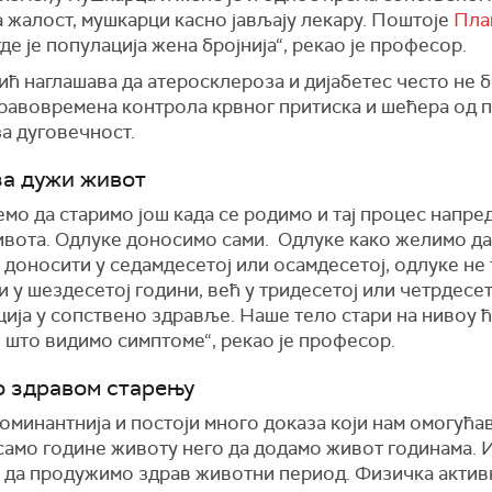
на жалост, мушкарци касно јављају лекару. Поштоје
Пла
де је популација жена бројнија“, рекао је професор.
ћ наглашава да атеросклероза и дијабетес често не б
правовремена контрола крвног притиска и шећера од 
за дуговечност.
за дужи живот
о да старимо још када се родимо и тај процес напре
ивота. Одлуке доносимо сами. Одлуке како желимо да
 доносити у седамдесетој или осамдесетој, одлуке не
 у шездесетој години, већ у тридесетој или четрдесето
ија у сопствено здравље. Наше тело стари на нивоу ћ
 што видимо симптоме“, рекао је професор.
о здравом старењу
доминантнија и постоји много доказа који нам омогућав
само године животу него да додамо живот годинама. 
о да продужимо здрав животни период. Физичка активн