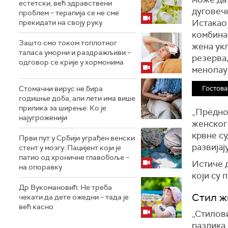
естетски, већ здравствени
дуговеч
проблем – терапија се не сме
Истакао 
прекидати на своју руку
комбина
Зашто смо током топлотног
жена укљ
таласа уморни и раздражљиви –
резерва,
одговор се крије у хормонима
менопау
Стомачни вирус не бира
Гостова
годишње доба, али лети има више
прилика за ширење: Ко је
„Преднос
најугроженији
женског
крвне с
Први пут у Србији уграђен венски
развијај
стент у мозгу: Пацијент који је
патио од хроничне главобоље –
Истиче 
на опоравку
који су 
Др Вукомановић: Не треба
Стил ж
чекати да дете ожедни – тада је
већ касно
„Стилови
разлика