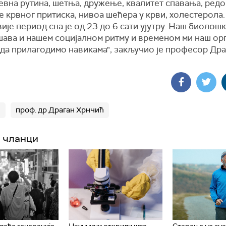
евна рутина, шетња, дружење, квалитет спавања, ред
 крвног притиска, нивоа шећера у крви, холестерола.
ије период сна је од 23 до 6 сати ујутру. Наш биолош
шава и нашем социјалном ритму и временом ми наш ор
да прилагодимо навикама", закључио је професор Дра
е
проф. др Драган Хрнчић
 чланци
Млађе генерације
Научници открили шта
Старење не зн