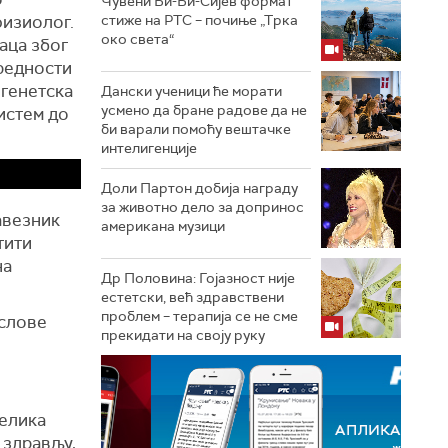
Чувени Би-Би-Сијев формат
физиолог.
стиже на РТС – почиње „Трка
око света“
аца због
редности
 генетска
Дански ученици ће морати
усмено да бране радове да не
истем до
би варали помоћу вештачке
интелигенције
Доли Партон добија награду
за животно дело за допринос
авезник
американа музици
тити
на
Др Половина: Гојазност није
.
естетски, већ здравствени
проблем – терапија се не сме
ослове
прекидати на своју руку
Велика
 здрављу,