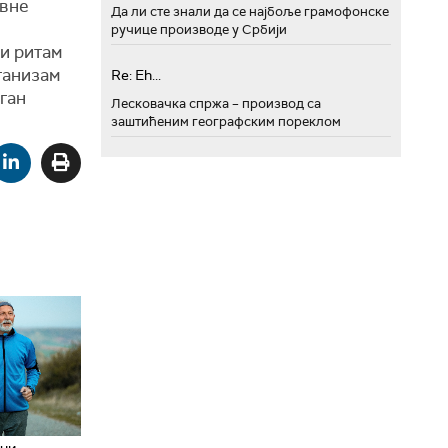
овне
Да ли сте знали да се најбоље грамофонске
ручице производе у Србији
ки ритам
ганизам
Re: Eh...
ган
Лесковачка спржа – производ са
заштићеним географским пореклом
ачи