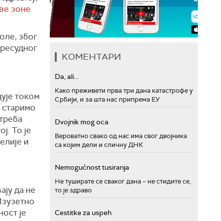
ве зоне
оле, због
пресудног
КОМЕНТАРИ
Da, ali...
Како преживети прва три дана катастрофе у
дује током
Србији, и за шта нас припрема ЕУ
 старимо
 треба
Dvojnik mog oca
ј. То је
Вероватно свако од нас има свог двојника
елије и
са којим дели и сличну ДНК
Nemogućnost tusiranja
Не туширате се сваког дана – не стидите се,
ају да не
то је здраво
Изузетно
ост је
Cestitke za uspeh