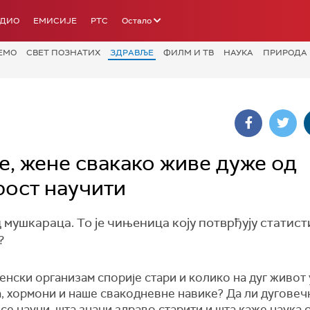
АДИО
ЕМИСИЈЕ
РТС
Остало
ЕМО
СВЕТ ПОЗНАТИХ
ЗДРАВЉЕ
ФИЛМ И ТВ
НАУКА
ПРИРОДА
не, жене свакако живе дуже од
рост научити
мушкараца. То је чињеница коју потврђују статист
?
нски организам спорије стари и колико на дуг живот
а, хормони и наше свакодневне навике? Да ли дуговеч
се научи, шта значи здраво старити и шта каже наука 