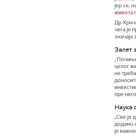
јер се, 
живота
г
Др Хрнчи
чега је 
значаја 
Залет 
„Почињем
целог ж
не треба
доносити
инвестиц
пре него
Наука 
„Све је 
додамо 
је важн