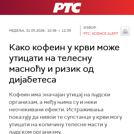
РТС
ИЗВОР:
НЕДЕЉА, 31.05.2026, 10:36 -> 12:39
РТС, SCIENCE ALERT
Како кофеин у крви може
утицати на телесну
масноћу и ризик од
дијабетеса
Кофеин има значајан утицај на људски
организам, а међу њима су и неки
неочекивани ефекти. Истраживања
показују да нивои те супстанце у крви могу
утицати на количину телесне масти у
људском организму.