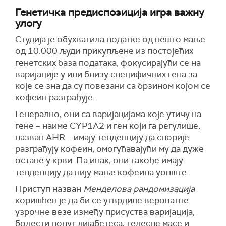
Генетичка предиспозиција игра важну
улогу
Студија је обухватила податке од нешто мање
од 10.000 људи прикупљене из постојећих
генетских база података, фокусирајући се на
варијације у или близу специфичних гена за
које се зна да су повезани са брзином којом се
кофеин разграђује.
Генерално, они са варијацијама које утичу на
гене – наиме CYP1A2 и ген који га регулише,
назван AHR – имају тенденцију да спорије
разграђују кофеин, омогућавајући му да дуже
остане у крви. Па ипак, они такође имају
тенденцију да пију мање кофеина уопште.
Приступ назван
Менделова рандомизација
коришћен је да би се утврдиле вероватне
узрочне везе између присуства варијација,
болести попут дијабетеса, телесне масе и