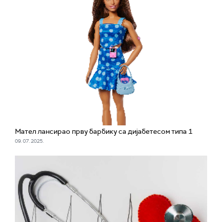
Мател лансирао прву барбику са дијабетесом типа 1
09. 07. 2025.