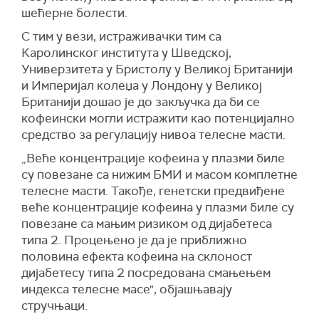
шећерне болести.
С тим у вези, истраживачки тим са
Каролинског института у Шведској,
Универзитета у Бристолу у Великој Британији
и Империјал колеџа у Лондону у Великој
Британији дошао је до закључка да би се
кофеински могли истражити као потенцијално
средство за регулацију нивоа телесне масти.
„Веће концентрације кофеина у плазми биле
су повезане са нижим БМИ и масом комплетне
телесне масти. Такође, генетски предвиђене
веће концентрације кофеина у плазми биле су
повезане са мањим ризиком од дијабетеса
типа 2. Процењено је да је приближно
половина ефекта кофеина на склоност
дијабетесу типа 2 посредована смањењем
индекса телесне масе", објашњавају
стручњаци.