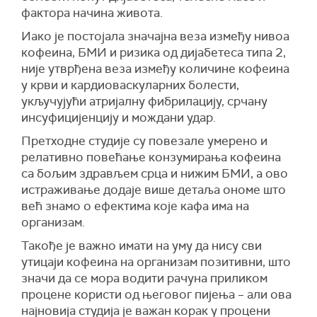
фактора начина живота.
Иако је постојала значајна веза између нивоа
кофеина, БМИ и ризика од дијабетеса типа 2,
није утврђена веза између количине кофеина
у крви и кардиоваскуларних болести,
укључујући атријалну фибрилацију, срчану
инсуфицијенцију и мождани удар.
Претходне студије су повезале умерено и
релативно повећање конзумирања кофеина
са бољим здрављем срца и нижим БМИ, а ово
истраживање додаје више детаља ономе што
већ знамо о ефектима које кафа има на
организам.
Такође је важно имати на уму да нису сви
утицаји кофеина на организам позитивни, што
значи да се мора водити рачуна приликом
процене користи од његовог пијења – али ова
најновија студија је важан корак у процени