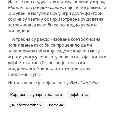
Иако је ова студија обухватила велики узорак,
Менделова рандомизација
није непогрешива и
још увек је могуће да су у игри други фактори
који нису узети у обзир. Потребна су додатна
истраживања како би се потврдио узрок и
последица.
„Потребна су рандомизована контролисана
испитивања како би се проценило да ли
некалорична пића која садрже кофеин могу
играти улогу у смањењу ризика од гојазности и
дијабетеса типа 2“, рекао је генетски
епидемиолог Универзитета у Бристолу
Бенџамин Вулф.
Истраживање је објављено у
BMJ Medicine
.
Кардиоваскуларне болести
дијабетес
Дијабетес типа 2
кофеин