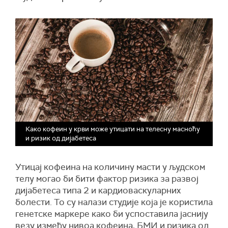
Како кофеин у крви може утицати на телесну масноћу
и ризик од дијабетеса
Утицај кофеина на количину масти у људском
телу могао би бити фактор ризика за развој
дијабетеса типа 2 и кардиоваскуларних
болести. То су налази студије која је користила
генетске маркере како би успоставила јаснију
везу између нивоа кофеина, БМИ и ризика од