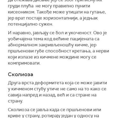
груди плућа не могу правилно пунити
кисеоником. Такође може утицати на гутање,
јер врат постаје хоризонталнији, а једњак
потенцијално сужен.
И наравно, јављају се бол и укоченост. Ово је
уобичајена тема код већине пацијената са
абнормалном закривљеношћу кичме, јер
пршљенови губе способност кретања, а нерви
који излазе из кичмене мождине могу се
компримовати.
Сколиоза
Друга врста деформитета која се може јавити
у кичменом стубу утиче не само на то како се
савија напред и назад, већ и са стране на
страну.
Сколиоза се јавља када се пршљенови или
криве у страну, ротирају један у односу на