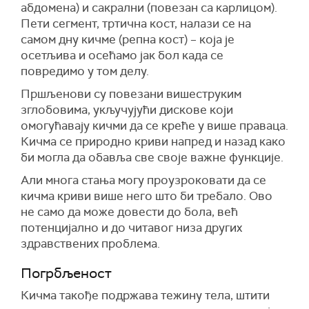
абдомена) и сакрални (повезан са карлицом).
Пети сегмент, тртична кост, налази се на
самом дну кичме (репна кост) – која је
осетљива и осећамо јак бол када се
повредимо у том делу.
Пршљенови су повезани вишеструким
зглобовима, укључујући дискове који
омогућавају кичми да се креће у више праваца.
Кичма се природно криви напред и назад како
би могла да обавља све своје важне функције.
Али многа стања могу проузроковати да се
кичма криви више него што би требало. Ово
не само да може довести до бола, већ
потенцијално и до читавог низа других
здравствених проблема.
Погрбљеност
Кичма такође подржава тежину тела, штити