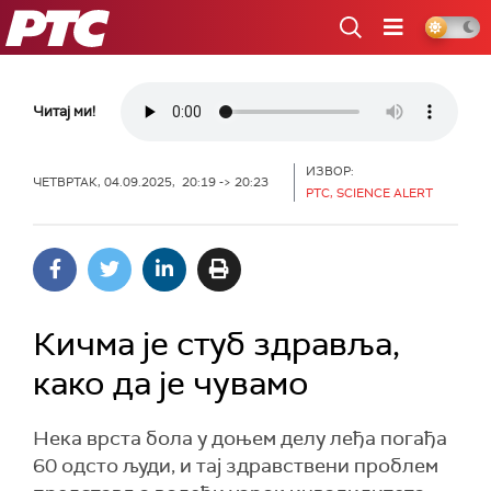
РТС
Читај ми!
ИЗВОР:
ЧЕТВРТАК, 04.09.2025, 20:19 -> 20:23
РТС, SCIENCE ALERT
Кичма је стуб здравља,
како да је чувамо
Нека врста бола у доњем делу леђа погађа
60 одсто људи, и тај здравствени проблем