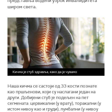
представља водећи узрок инвалидитета
широм света.
Кичма је стуб здравља, како да је чувамо
Наша кичма се састоји од 33 кости познате
као пршљенови, који су наслагани један на
други. Добијени стуб је подељен на пет
сегмената: цервикални (у врату), торакални (у
истом нивоу као и груди), лумбални (у нивоу