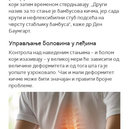
који затим временом стврдњавају. „Други
назив за то стање је бамбусова кичма, јер сада
крути и нефлексибилни стуб подсећа на
чврсту стабљику бамбуса“, каже др Ден
Баумгарт.
Управљање боловима у леђима
Контрола над наведеним стањима – и болом
који изазивају – у великој мери ће зависити од
величине деформитета и од тога шта га је
уопште узроковало. Чак и мали деформитет
кичме може бити значајан и правити бројне
проблеме.