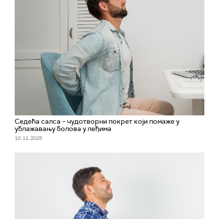
Седећa салса – чудотворни покрет који помаже у
ублажавању болова у леђима
10. 11. 2025.