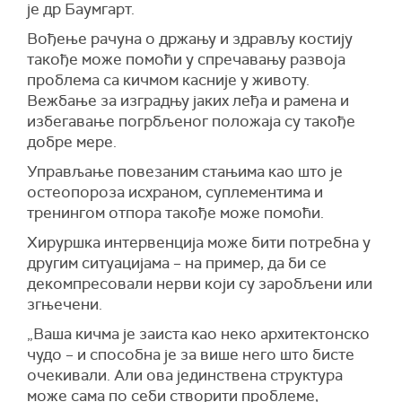
је др Баумгарт.
Вођење рачуна о држању и здрављу костију
такође може помоћи у спречавању развоја
проблема са кичмом касније у животу.
Вежбање за изградњу јаких леђа и рамена и
избегавање погрбљеног положаја су такође
добре мере.
Управљање повезаним стањима као што је
остеопороза исхраном, суплементима и
тренингом отпора такође може помоћи.
Хируршка интервенција може бити потребна у
другим ситуацијама – на пример, да би се
декомпресовали нерви који су заробљени или
згњечени.
„Ваша кичма је заиста као неко архитектонско
чудо – и способна је за више него што бисте
очекивали. Али ова јединствена структура
може сама по себи створити проблеме,