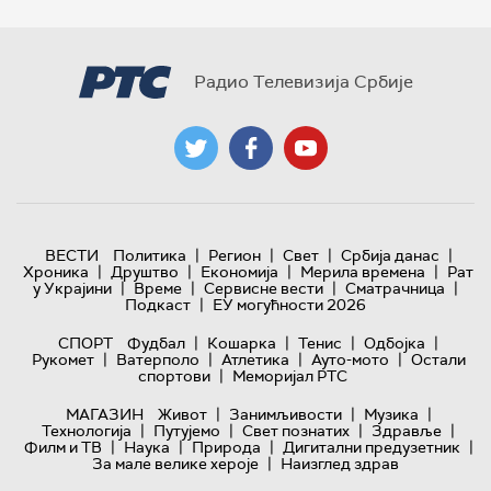
Радио Телевизија Србије
|
|
|
|
ВЕСТИ
Политика
Регион
Свет
Србија данас
|
|
|
|
Хроника
Друштво
Економија
Мерила времена
Рат
|
|
|
|
у Украјини
Време
Сервисне вести
Сматрачница
|
Подкаст
ЕУ могућности 2026
|
|
|
|
СПОРТ
Фудбал
Кошарка
Тенис
Одбојка
|
|
|
|
Рукомет
Ватерполо
Атлетика
Ауто-мото
Остали
|
спортови
Меморијал РТС
|
|
|
МАГАЗИН
Живот
Занимљивости
Музика
|
|
|
|
Технологијa
Путујемо
Свет познатих
Здравље
|
|
|
|
Филм и ТВ
Наука
Природа
Дигитални предузетник
|
За мале велике хероје
Наизглед здрав