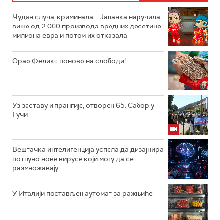
Чудан случај криминала – Јапанка наручила
више од 2.000 производа вредних десетине
милиона евра и потом их отказала
Орао Феликс поново на слободи!
Уз заставу и прангије, отворен 65. Сабор у
Гучи
Вештачка интелигенција успела да дизајнира
потпуно нове вирусе који могу да се
размножавају
У Италији постављен аутомат за ражњиће