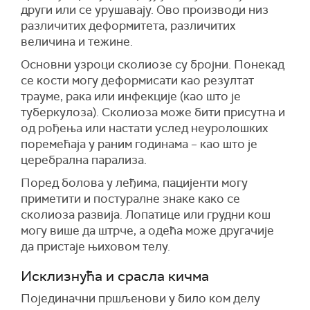
други или се урушавају. Ово производи низ
различитих деформитета, различитих
величина и тежине.
Основни узроци сколиозе су бројни. Понекад
се кости могу деформисати као резултат
трауме, рака или инфекције (као што је
туберкулоза). Сколиоза може бити присутна и
од рођења или настати услед неуролошких
поремећаја у раним годинама – као што је
церебрална парализа.
Поред болова у леђима, пацијенти могу
приметити и постуралне знаке како се
сколиоза развија. Лопатице или грудни кош
могу више да штрче, а одећа може другачије
да пристаје њиховом телу.
Исклизнућа и срасла кичма
Појединачни пршљенови у било ком делу