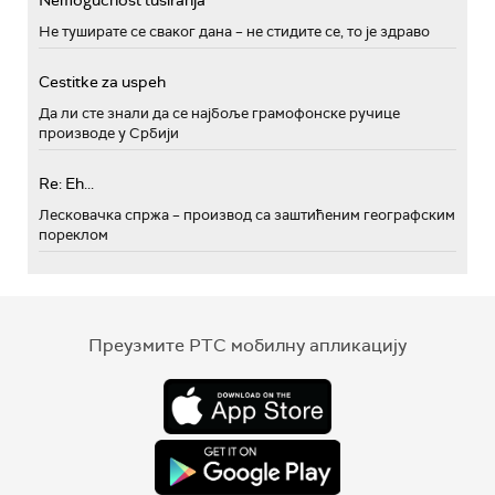
Nemogućnost tusiranja
Не туширате се сваког дана – не стидите се, то је здраво
Cestitke za uspeh
Да ли сте знали да се најбоље грамофонске ручице
производе у Србији
Re: Eh...
Лесковачка спржа – производ са заштићеним географским
пореклом
Преузмите РТС мобилну апликацију