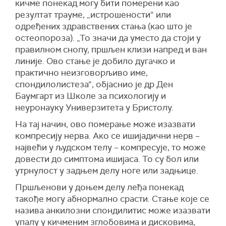
кичме понекад могу бити померени као
резултат трауме, „истрошености“ или
одређених здравствених стања (као што је
остеопороза). „То значи да уместо да стоји у
правилном снопу, пршљен клизи напред и ван
линије. Ово стање је добило дугачко и
практично неизговорљиво име,
спондилолистеза“, објаснио је др Ден
Баумгарт из Школе за психологију и
неуронауку Универзитета у Бристолу.
На тај начин, ово померање може изазвати
компресију нерва. Ако се ишијадични нерв –
највећи у људском телу – компресује, то може
довести до симптома ишијаса. То су бол или
утрнулост у задњем делу ноге или задњице.
Пршљенови у доњем делу леђа понекад
такође могу абнормално срасти. Стање које се
назива анкилозни спондилитис може изазвати
упалу у кичменим зглобовима и дисковима,