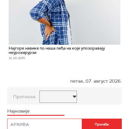
Најгоре навике по наша леђа на које упозоравају
неурохирурзи
31. 03. 2025.
петак, 07. август 2026.
Прогноза
Најновије