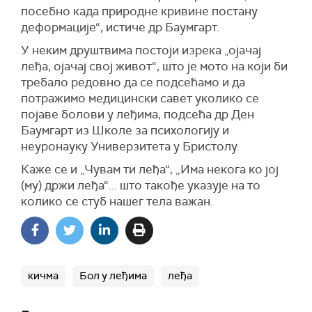
посебно када природне кривине постану
деформације“, истиче др Баумгарт.
У неким друштвима постоји изрека „ојачај
леђа, ојачај свој живот“, што је мото на који би
требало редовно да се подсећамо и да
потражимо медицински савет уколико се
појаве болови у леђима, подсећа др Ден
Баумгарт из Школе за психологију и
неуронауку Универзитета у Бристолу.
Каже се и „Чувам ти леђа“, „Има некога ко јој
(му) држи леђа“... што такође указује на то
колико се стуб нашег тела важан.
кичма
Бол у леђима
леђа