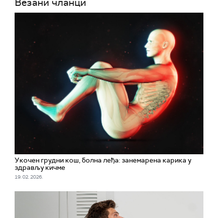
Везани чланци
Укочен грудни кош, болна леђа: занемарена карика у
здрављу кичме
19. 02. 2026.