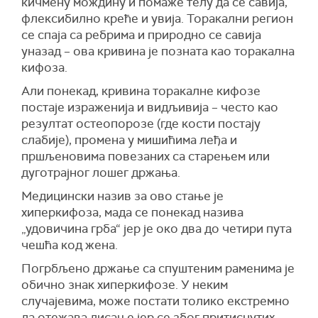
кичмену мождину и помаже телу да се савија,
флексибилно креће и увија. Торакални регион
се спаја са ребрима и природно се савија
уназад – ова кривина је позната као торакална
кифоза.
Али понекад, кривина торакалне кифозе
постаје израженија и видљивија – често као
резултат остеопорозе (где кости постају
слабије), промена у мишићима леђа и
пршљеновима повезаних са старењем или
дуготрајног лошег држања.
Медицински назив за ово стање је
хиперкифоза, мада се понекад назива
„удовичина грба“ јер је око два до четири пута
чешћа код жена.
Погрбљено држање са спуштеним раменима је
обично знак хиперкифозе. У неким
случајевима, може постати толико екстремно
да отежава дисање јер се због притиснутих