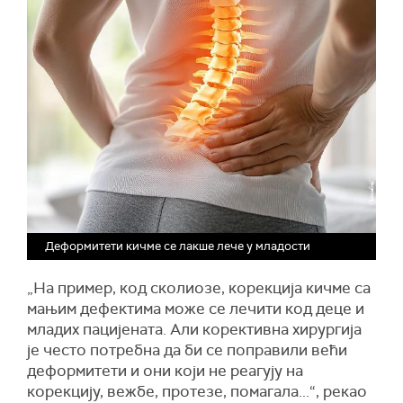
Деформитети кичме се лакше лече у младости
„На пример, код сколиозе, корекција кичме са
мањим дефектима може се лечити код деце и
младих пацијената. Али корективна хирургија
је често потребна да би се поправили већи
деформитети и они који не реагују на
корекцију, вежбе, протезе, помагала...“, рекао