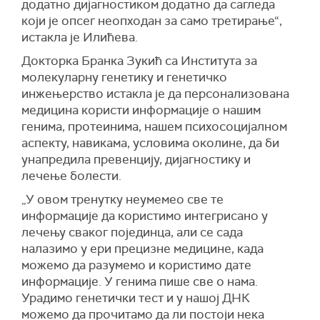
додатно дијагностиком додатно да сагледа
који је опсег неопходан за само третирање“,
истакла је Илићева.
Докторка Бранка Зукић са Института за
молекуларну генетику и генетичко
инжењерство истакла је да персонализована
медицина користи информације о нашим
генима, протеинима, нашем психосоцијалном
аспекту, навикама, условима околине, да би
унапредила превенцију, дијагностику и
лечење болести.
„У овом тренутку неумемео све те
информације да користимо интегрисано у
лечењу сваког појединца, али се сада
налазимо у ери прецизне медицине, када
можемо да разумемо и користимо дате
информације. У генима пише све о нама.
Урадимо генетички тест и у нашој ДНК
можемо да прочитамо да ли постоји нека