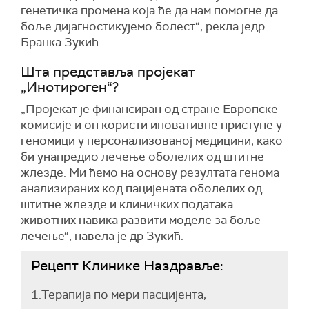
генетичка промена која ће да нам помогне да
боље дијагностикујемо болест“, рекла једр
Бранка Зукић.
Шта представља пројекат
„Инотироген“?
„Пројекат је финансиран од стране Европске
комисије и он користи иновативне приступе у
геномици у персонализованој медицини, како
би унапредио лечење оболелих од штитне
жлезде. Ми ћемо на основу резултата генома
анализираних код пацијената оболелих од
штитне жлезде и клиничких података
животних навика развити моделе за боље
лечење“, навела је др Зукић.
Рецепт Клинике Наздравље:
1.Терапија по мери пасцијента,