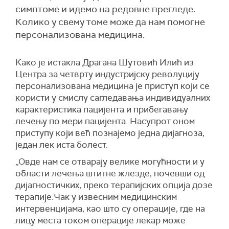
симптоме и идемо на редовне прегледе.
Колико у свему томе може да нам помогне
персонализована медицина.
Како је истакла Драгана Шутовић Илић из
Центра за четврту индустријску револуцију
персонализована медицина је приступ који се
користи у смислу сагледавања индивидуалних
карактеристика пацијента и прибегавању
лечењу по мери пацијента. Насупрот оном
приступу који већ познајемо једна дијагноза,
један лек иста болест.
„Овде нам се отварају велике могућности и у
области лечења штитне жлезде, почевши од
дијагностичких, преко терапијских опција дозе
терапије.Чак у извесним медицинским
интервенцијама, као што су операције, где на
лицу места током операције лекар може