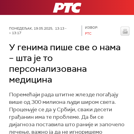
РТС
ИЗВОР:
ПОНЕДЕЉАК, 19.05.2025, 13:13 -
> 13:17
РТС
У генима пише све о нама
– шта је то
персонализована
медицина
Поремећаји рада штитне жлезде погађају
више од 300 милиона људи широм света.
Процењује се да у Србији, сваки десети
грађанин има те проблеме. Да би се
дијагноза поставила што раније и започело
лечење, важно ја да не игноришемо