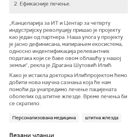
2. Ефикасније лечење.
„Канцеларија за ИТ и Центар за четврту
индустријску револуцију пришао је пројекту
као један од партнера. Наша улога у пројекту
је јасно дефинисана, мапирањем екосистема,
односно индентификација релевантних
података који се баве овом облашћу у нашој
земљи“, рекла је Драгана Шутовић Илић.
Како је истакла докторка Илићпројектом ћемо
добити нова научна сазнања која ће нам
помоћи да унапредимо лечење пацијената
оболелих од штитне жлезде. Време лечења би
се скратило.
Персонализована медицина
штитна жлезда
Везани чланци