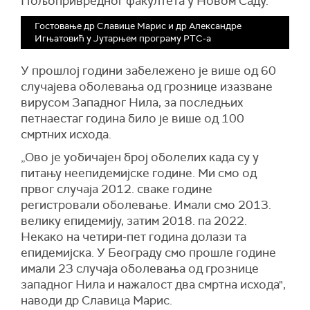
Пољопривредног факултета у Новом Саду.
Гостовање др Славице Марис и др Александре
Игњатовић у Јутарњем програму РТС-а
У прошлој години забележено је више од 60
случајева оболевања од грознице изазване
вирусом Западног Нила, за последњих
петнаестаг година било је више од 100
смртних исхода.
„Ово је уобичајен број оболелих када су у
питању неепидемијске године. Ми смо од
првог случаја 2012. сваке године
регистровали оболевање. Имали смо 2013.
велику епидемију, затим 2018. па 2022.
Некако на четири-пет година долази та
епидемијска. У Београду смо прошле године
имали 23 случаја оболевања од грознице
западног Нила и нажалост два смртна исхода",
наводи др Славица Марис.