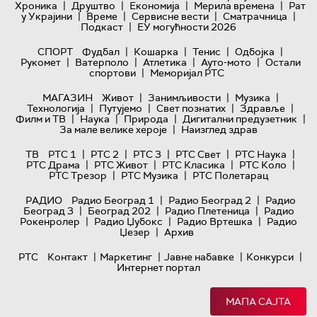
|
|
|
|
Хроника
Друштво
Економија
Мерила времена
Рат
|
|
|
|
у Украјини
Време
Сервисне вести
Сматрачница
|
Подкаст
ЕУ могућности 2026
|
|
|
|
СПОРТ
Фудбал
Кошарка
Тенис
Одбојка
|
|
|
|
Рукомет
Ватерполо
Атлетика
Ауто-мото
Остали
|
спортови
Меморијал РТС
|
|
|
МАГАЗИН
Живот
Занимљивости
Музика
|
|
|
|
Технологијa
Путујемо
Свет познатих
Здравље
|
|
|
|
Филм и ТВ
Наука
Природа
Дигитални предузетник
|
За мале велике хероје
Наизглед здрав
|
|
|
|
|
ТВ
РТС 1
РТС 2
РТС 3
РТС Свет
РТС Наука
|
|
|
|
РТС Драма
РТС Живот
РТС Класика
РТС Коло
|
|
РТС Трезор
РТС Музика
РТС Полетарац
|
|
РАДИО
Радио Београд 1
Радио Београд 2
Радио
|
|
|
Београд 3
Београд 202
Радио Плетеница
Радио
|
|
|
Рокенролер
Радио Џубокс
Радио Вртешка
Радио
|
Џезер
Архив
|
|
|
|
РТС
Контакт
Маркетинг
Јавне набавке
Конкурси
Интернет портал
МАПА САЈТА