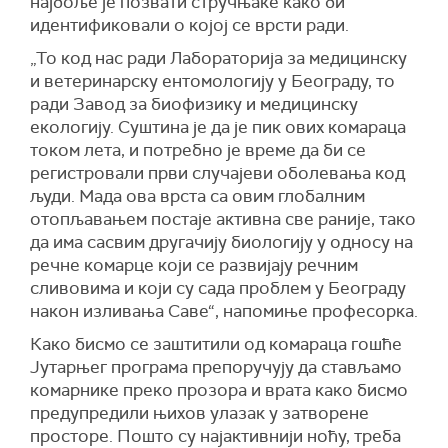
најбоље је позвати стручњаке како би
идентификовали о којој се врсти ради.
„То код нас ради Лабораторија за медицинску
и ветеринарску ентомологију у Београду, то
ради Завод за биофизику и медицинску
екологију. Суштина је да је пик ових комараца
током лета, и потребно је време да би се
регистровали први случајеви оболевања код
људи. Мада ова врста са овим глобалним
отопљавањем постаје активна све раније, тако
да има сасвим другачију биологију у односу на
речне комарце који се развијају речним
сливовима и који су сада проблем у Београду
након изливања Саве“, напомиње професорка.
Како бисмо се заштитили од комараца гошће
Јутарњег програма препоручују да стављамо
комарнике преко прозора и врата како бисмо
предупредили њихов улазак у затворене
просторе. Пошто су најактивнији ноћу, треба