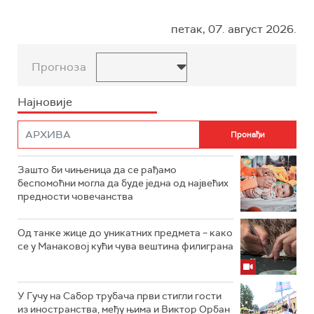
петак, 07. август 2026.
Прогноза
Најновије
Зашто би чињеница да се рађамо
беспомоћни могла да буде једна од највећих
предности човечанства
Од танке жице до уникатних предмета – како
се у Манаковој кући чува вештина филиграна
У Гучу на Сабор трубача први стигли гости
из иностранства, међу њима и Виктор Орбан