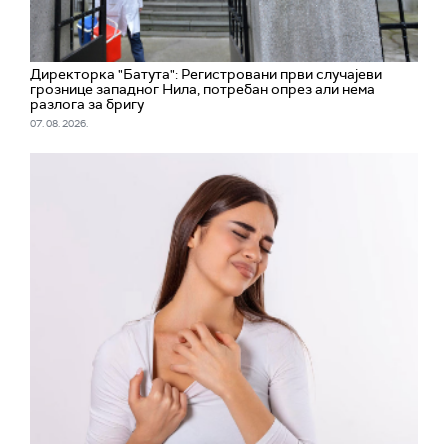
Директорка "Батута": Регистровани први случајеви
грознице западног Нила, потребан опрез али нема
разлога за бригу
07. 08. 2026.