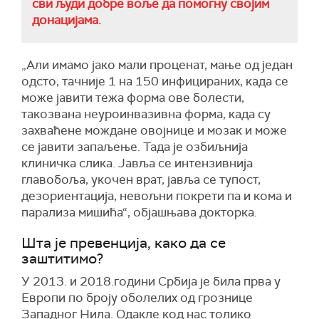
сви људи добре воље да помогну својим
донацијама.
„Али имамо јако мали проценат, мање од један
одсто, тачније 1 на 150 инфицираних, када се
може јавити тежа форма ове болести,
такозвана неуроинвазивна форма, када су
захваћене мождане овојнице и мозак и може
се јавити запаљење. Тада је озбиљнија
клиничка слика. Јавља се интензивнија
главобоља, укочен врат, јавља се тупост,
дезориентација, невољни покрети па и кома и
парализа мишића“, објашњава докторка.
Шта је превенција, како да се
заштитимо?
У 2013. и 2018.години Србија је била прва у
Европи по броју оболелих од грознице
Западног Нила. Одакле код нас толико