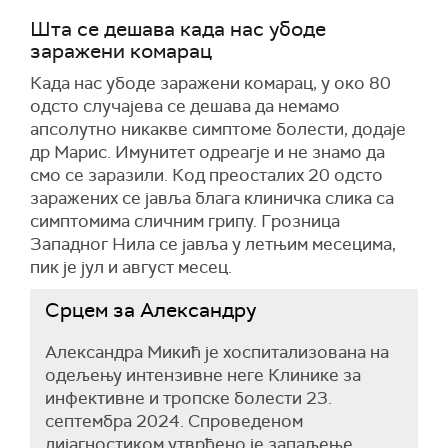
Шта се дешава када нас убоде
заражени комарац
Када нас убоде заражени комарац, у око 80
одсто случајева се дешава да немамо
апсолутно никакве симптоме болести, додаје
др Марис. Имунитет одреагје и не знамо да
смо се заразили. Код преосталих 20 одсто
заражених се јавља блага клиничка слика са
симптомима сличним грипу. Грозница
Западног Нила се јавља у летњим месецима,
пик је јул и август месец.
Срцем за Александру
Александра Микић је хоспитализована на
одељењу интензивне неге Клинике за
инфективне и тропске болести 23.
септембра 2024. Спроведеном
дијагностиком утврђено је запаљење