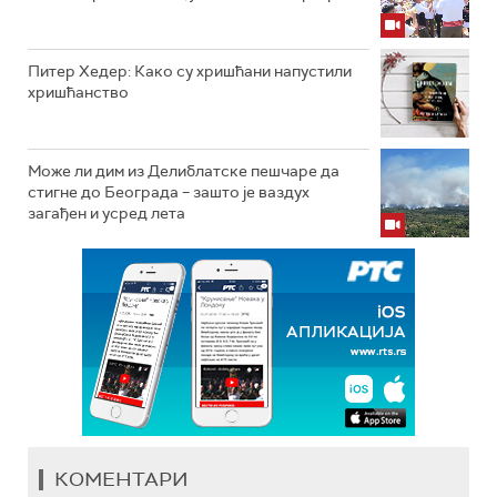
Питер Хедер: Како су хришћани напустили
хришћанство
Може ли дим из Делиблатске пешчаре да
стигне до Београда – зашто је ваздух
загађен и усред лета
КОМЕНТАРИ