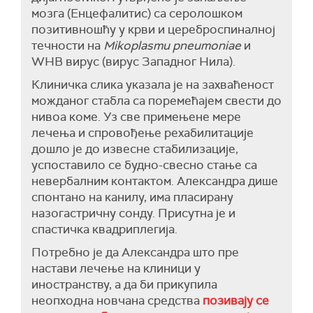
мозга (Енцефалитис) са серолошком
позитивношћу у крви и цереброспиналној
течности на
Mikoplasmu pneumoniae
и
WНВ вирус (вирус Западног Нила).
Клиничка слика указала је на захваћеност
можданог стабла са поремећајем свести до
нивоа коме. Уз све примењене мере
лечења и спровођење рехабилитације
дошло је до извесне стабилизације,
успоставило се будно-свесно стање са
невербалним контактом. Александра дише
спонтано на канилу, има пласирану
назогастричну сонду. Присутна је и
спастичка квадриплегија.
Потребно је да Александра што пре
настави лечење на клиници у
иностранству, а да би прикупила
неопходна новчана средства
позивају се