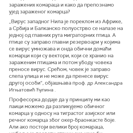
заражених комараца и како да препознамо
ујед зараженог комарца?
„Вирус западног Нила је пореклом из Африке,
а Србија и Балканско полуострво се налазе на
једној од главних рута миграторних птица. А
птице су заправо главни резервоари у којима
се вирус умножава и онда обични домаћи
комарци који су вектори, који се хранио на
зараженим птицама и потом убоду човека
преносе вирус. Срећом, човек је заправо
слепа улица и не може да пренесе вирус
другој особи“, објашњава п
роф. др Александра
.
Игњатовић Ћупина
Професорка додаје да у принципу ми као
лаици можемо да разликујемо обичног
комарца у односу на тиграстог азијског или
речног комарца због окер-браонкасте боје.
Али ако постоји велики број комараца,