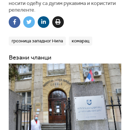
носити одећу са дугим рукавима и користити
репеленте.
грозница западног Нила
комарац
Везани чланци