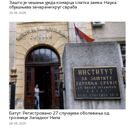
Зашто је чешање уједа комарца слатка замка: Наука
објашњава зачарани круг свраба
29. 06. 2026.
Батут: Регистровано 27 случајева оболевања од
грознице Западног Нила
28. 08. 2025.