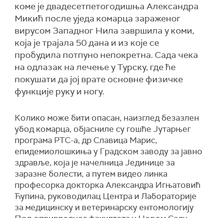
коме је двадесетпетогодишња Александра
Микић после уједа комарца зараженог
вирусом Западног Нила завршила у коми,
која је трајала 50 дана и из које се
пробудила потпуно непокретна. Сада чека
на одлазак на лечење у Турску, где ће
покушати да јој врате основне физичке
функције руку и ногу.
Колико може бити опасан, наизглед безазлен
убод комарца, објасниле су гошће Јутарњег
програма РТС-а, др Славица Марис,
епидемиолошкиња у Градском заводу за јавно
здравље, која је начелница Јединице за
заразне болести, а путем видео линка
професорка докторка Александра Игњатовић
Ћупина, руководилац Центра и Лабораторије
за медицинску и ветеринарску ентомологију