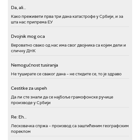
Da, ali...
Како преживети прва три дана катастрофе у Србији, и за
шта нас припрема ЕУ
Dvojnik mog oca
Вероватно свако од нас има свог двојника са којим дели и
сличну ДНК
Nemogućnost tusiranja
Не туширате се сваког дана – не стидите се, то је здраво
Cestitke za uspeh
Да ли сте знали да се најбоље грамофонске ручице
производе у Србији
Re: Eh...
Лесковачка спржа – производ са заштићеним географским
пореклом