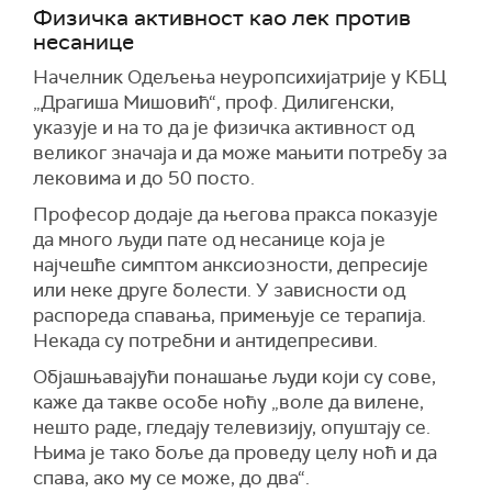
Физичка активност као лек против
несанице
Начелник Одељења неуропсихијатрије у КБЦ
„Драгиша Мишовић“, проф. Дилигенски,
указује и на то да је физичка активност од
великог значаја и да може мањити потребу за
лековима и до 50 посто.
Професор додаје да његова пракса показује
да много људи пате од несанице која је
најчешће симптом анксиозности, депресије
или неке друге болести. У зависности од
распореда спавања, примењује се терапија.
Некада су потребни и антидепресиви.
Објашњавајући понашање људи који су сове,
каже да такве особе ноћу „воле да вилене,
нешто раде, гледају телевизију, опуштају се.
Њима је тако боље да проведу целу ноћ и да
спава, ако му се може, до два“.