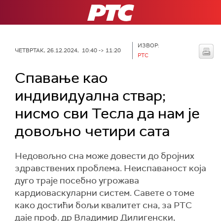
РТС
ИЗВОР:
ЧЕТВРТАК, 26.12.2024, 10:40 -> 11:20
РТС
Спавање као
индивидуална ствар;
нисмо сви Тесла да нам је
довољно четири сата
Недовољно сна може довести до бројних
здравствених проблема. Неиспаваност која
дуго траје посебно угрожава
кардиоваскуларни систем. Савете о томе
како достићи бољи квалитет сна, за РТС
даје проф. др Владимир Дилигенски,