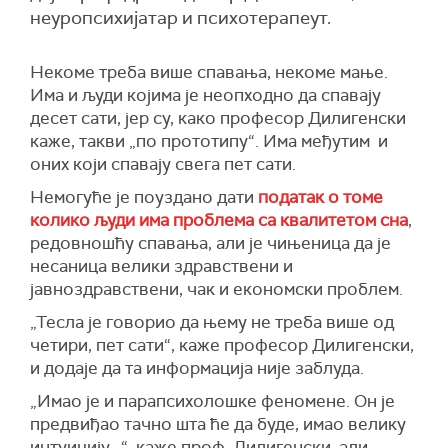
неуропсихијатар и психотерапеут.
Некоме треба више спавања, некоме мање.
Има и људи којима је неопходно да спавају
десет сати, јер су, како професор Дилигенски
каже, такви „по прототипу“. Има међутим и
оних који спавају свега пет сати.
Немогуће је поуздано дати
податак о томе
колико људи има проблема са квалитетом сна
,
редовношћу спавања, али је чињеница да је
несаница велики здравствени и
јавноздравствени, чак и економски проблем.
„Тесла је говорио да њему не треба више од
четири, пет сати“, каже професор Дилигенски,
и додаје да та информација није заблуда.
„Имао је и парапсихолошке феномене. Он је
предвиђао тачно шта ће да буде, имао велику
интуицију...“, каже проф. Дилигенски, али