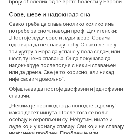
броју оболелих од те врсте болести у Европи.
Сове, шеве и надокнада сна
Свако треба да спава онолико колико има
потребе за сном, наводи проф. Дилигенски:
„Постоје људи сове и људи шеве. Совама
одговара да не спавају ноћу. Он ако легне у
три ујутру а мора да успане у пола седам, или
шест, ту нема спавања. Онда покушава да
надокнађује послеподне с неким спавањем
или да дрема. Све је то корисно, али никад
није сасвим довољно“.
Објашњава да постоје двофазни и једнофазни
спавачи.
„Некима је неопходно да поподне „дремну“
макар десет минута. После тога се боље
осећају и окрепљени су. Међутим, имате и
људе који у комаду спавају. Сви који не спавају
имају неки проблем. Проблем је или