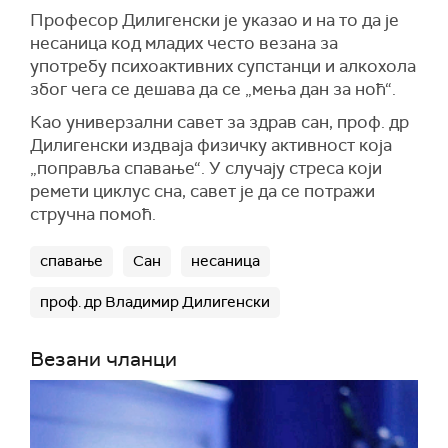
Професор Дилигенски је указао и на то да је
несаница код младих често везана за
употребу психоактивних супстанци и алкохола
због чега се дешава да се „мења дан за ноћ“.
Као универзални савет за здрав сан, проф. др
Дилигенски издваја физичку активност која
„поправља спавање“. У случају стреса који
ремети циклус сна, савет је да се потражи
стручна помоћ.
спавање
Сан
несаница
проф. др Владимир Дилигенски
Везани чланци