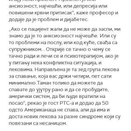
ансиозност, најчешћи, или депресија или
повишени крвни притисак“, каже професор и
додаје да је проблем и дијабетес.
„Ако се пацијент жали да не може да заспи, ми
знамо да је то анксиозност најчешће. Или су
то проблеми на послу, или код куће, свађа са
супружником... Открије се тачно о чему се
тачно ради и лечи се и психотерапијом, ако је
у питању нека конфликтна ситуација, и
лековима. Направљена је та зед група лекова
за спавање, која вас држи четири, пет сати
минимално.Таман толико да можете да
спавате до ујутру рано и да се пробудите,
амерички систем, да би људе вратили на
посао“, рекао је гост РТС-а и додао да 50
одсто Американаца не спава, али да има и
доста нових лекова за разне синдроме који су
повезани са несаницом.