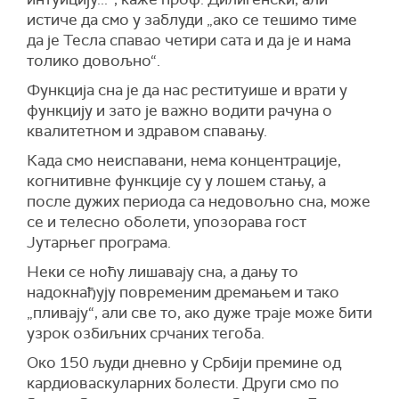
истиче да смо у заблуди „ако се тешимо тиме
да је Тесла спавао четири сата и да је и нама
толико довољно“.
Функција сна је да нас реституише и врати у
функцију и зато је важно водити рачуна о
квалитетном и здравом спавању.
Када смо неиспавани, нема концентрације,
когнитивне функције су у лошем стању, а
после дужих периода са недовољно сна, може
се и телесно оболети, упозорава гост
Јутарњег програма.
Неки се ноћу лишавају сна, а дању то
надокнађују повременим дремањем и тако
„пливају“, али све то, ако дуже траје може бити
узрок озбиљних срчаних тегоба.
Око 150 људи дневно у Србији премине од
кардиоваскуларних болести. Други смо по