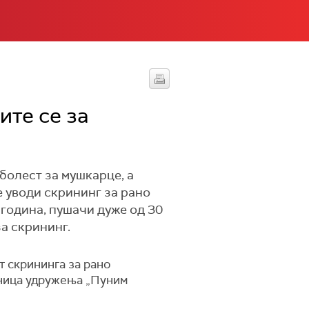
ите се за
 болест за мушкарце, а
е уводи скрининг за рано
0 година, пушачи дуже од 30
за скрининг.
ст скрининга за рано
едница удружења „Пуним