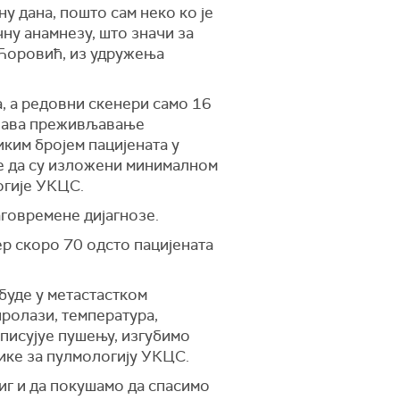
ину дана, пошто сам неко ко је
ну анамнезу, што значи за
а Ћоровић, из удружења
а, а редовни скенери само 16
већава преживљавање
ким бројем пацијената у
 је да су изложени минималном
огије УКЦС.
аговремене дијагнозе.
ер скоро 70 одсто пацијената
 буде у метастастком
пролази, температура,
иписујуе пушењу, изгубимо
нике за пулмологију УКЦС.
ниг и да покушамо да спасимо