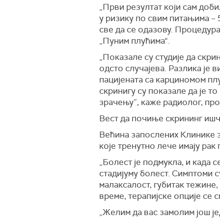
„Први резултат који сам добила
у ризику по свим питањима – 
све да се одазову. Процедура
„Пуним плућима“.
„Показале су студије да скри
одсто случајева. Разлика је 
пацијената са карциномом плу
скринигу су показале да је то
зрачењу”, каже радиолог, пр
Вест да почиње скрининг ишче
Већина запослених Клинике за
које тренутно лече имају рак 
„Болест је подмукла, и када 
стадијуму болест. Симптоми с
малаксалост, губитак тежине
време, терапијске опције се
„Желим да вас замолим још је