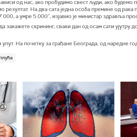
виси од нас, ако пробудимо свест људи, ако будемо п
о резултат. На два сата једна особа премине од рака п
.000, а умре 5.000”, изјавио је министар здравља про
а закажете скрининг, сваки дан од осам сати ујутру до
н упут. На почетку за грађане Београда, од наредне го
 плућа