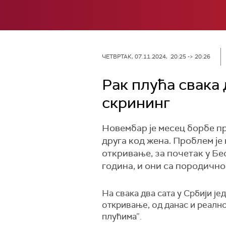
ЧЕТВРТАК, 07.11.2024, 20:25 -> 20:26
Рак плућа свака 
скрининг
Новембар је месец борбе пр
друга код жена. Проблем је
откривање, за почетак у Бео
година, и они са породично
На свака два сата у Србији је
откривање, од данас и реалн
плућима”.