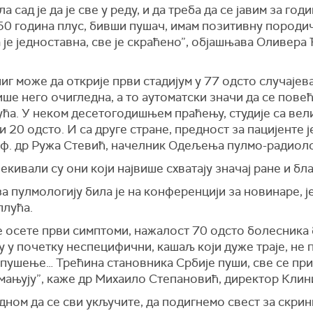
 сад је да је све у реду, и да треба да се јавим за год
50 година плус, бивши пушач, имам позитивну породич
 је једноставна, све је скраћено”, објашњава Оливер
ниг може да открије први стадијум у 77 одсто случајев
више него очигледна, а то аутоматски значи да се по
ћа. У неком десетогодишњем праћењу, студије са вели
 и 20 одсто. И са друге стране, предност за пацијенте
оф. др Ружа Стевић, начелник Одељења пулмо-радиол
кивали су они који највише схватају значај ране и бл
 пулмологију била је на конференцији за новинаре, ј
плућа.
се осете први симптоми, нажалост 70 одсто болесника
у у почетку неспецифични, кашаљ који дуже траје, не 
, пушење… Трећина становника Србије пуши, све се пр
 смањују”, каже др Михаило Степановић, директор Кли
дном да се сви укључите, да подигнемо свест за скри