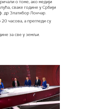
ричали о томе, ако медији
лућа, сваке године у Србији
ф. др Златибор Лончар.
 20 часова, а прегледи су
дине за све у земљи.