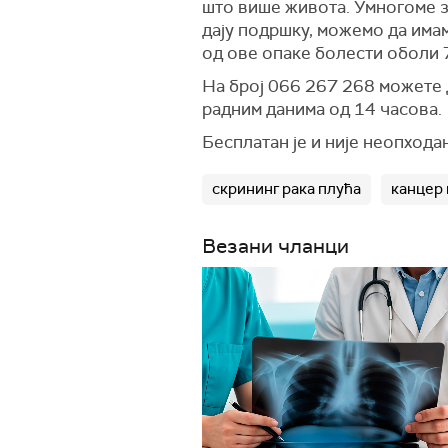
што више живота. Умногоме за
дају подршку, можемо да имам
од ове опаке болести оболи 7
На број 066 267 268 можете д
радним данима од 14 часова.
Бесплатан је и није неопхода
скрининг рака плућа
канцер
Везани чланци