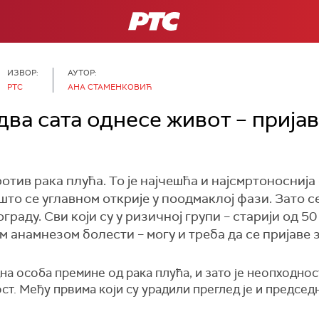
РТС
ИЗВОР:
АУТОР:
РТС
АНА СТАМЕНКОВИЋ
два сата однесе живот – пријав
отив рака плућа. То је најчешћа и најсмртоноснија
 што се углавном открије у поодмаклој фази. Зато с
граду. Сви који су у ризичној групи – старији од 5
м анамнезом болести – могу и треба да се пријаве 
дна особа премине од рака плућа, и зато је неопходно
ост. Међу првима који су урадили преглед је и предс