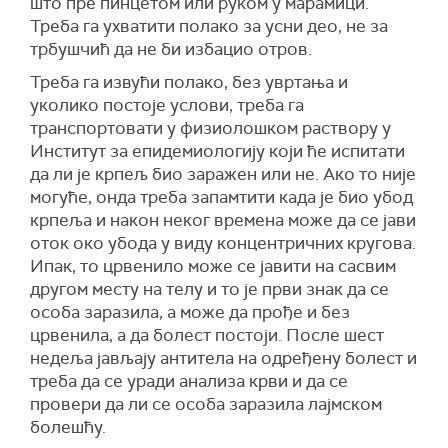
што пре пинцетом или руком у марамици.
Треба га ухватити полако за усни део, не за
трбушчић да не би избацио отров.
Треба га извући полако, без увртања и
уколико постоје услови, треба га
транспортовати у физиолошком раствору у
Институт за епидемиологију који ће испитати
да ли је крпељ био заражен или не. Ако то није
могуће, онда треба запамтити када је био убод
крпеља и након неког времена може да се јави
оток око убода у виду концентричних кругова.
Ипак, то црвенило може се јавити на сасвим
другом месту на телу и то је први знак да се
особа заразила, а може да прође и без
црвенила, а да болест постоји. После шест
недеља јављају антитела на одређену болест и
треба да се уради анализа крви и да се
провери да ли се особа заразила лајмском
болешћу.