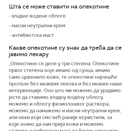
Шта се може ставити на опекотине
- хладне водене облоге
- масни неутрални крем
- антибиотска маст
Какве опекотине су знак да треба да се
јавимо лекару
„Опекотине се деле у три степена. Опекотине
првог степена које имамо од сунца, имамо
само црвенило коже, те опекотине најчешће
пролазе без икаквих лекова и без икакве наше
интервенције. Оно што ми можемо да урадимо
јесте да ставимо хладну водену облогу,
можемо и облогу физиолошког раствора,
можемо да намажемо и масни неутрални крем,
али неки који смо већ раније користили, за
који знамо да нам прија кожи и можемо
ставити антибиотску маст да бисмо спречили