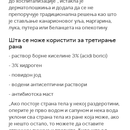
до хоспитализације”, истакла је
дерматолошкиња и додала да се не
препоручује традиционална решења као што
је стављање канарионовог уља, маргарина,
лука, путера или беланцета на опекотину.
Шта се може користити за третирање
рана
- раствор борне киселине 3% (acidi borici)
- 3% хидроген
- повидон јод
- водени антисептични раствори
- антибиотска маст
„Ако постоје страна тела у некој раздеротини,
оперите је прво водом и сапуном и нека вода
уклони сва страна тела из ране која може, ако
је нешто остало, то можете да оставите