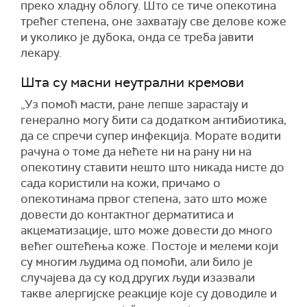
преко хладну облогу. Што се тиче опекотина
трећег степена, оне захватају све делове коже
и уколико је дубока, онда се треба јавити
лекару.
Шта су масни неутрални кремови
„Уз помоћ масти, ране лепше зарастају и
генерално могу бити са додатком антибиотика,
да се спречи супер инфекција. Морате водити
рачуна о томе да нећете ни на рану ни на
опекотину ставити нешто што никада нисте до
сада користили на кожи, причамо о
опекотинама првог степена, зато што може
довести до контактног дерматитиса и
акцематизације, што може довести до много
већег оштећења коже. Постоје и мелеми који
су многим људима од помоћи, али било је
случајева да су код других људи изазвали
такве алергијске реакције које су доводиле и