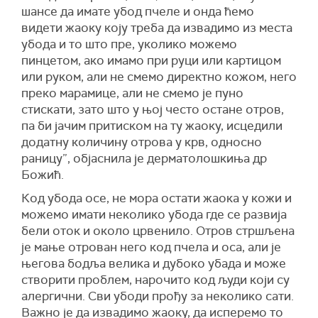
шансе да имате убод пчеле и онда ћемо
видети жаоку коју треба да извадимо из места
убода и то што пре, уколико можемо
пинцетом, ако имамо при руци или картицом
или руком, али не смемо директно кожом, него
преко марамице, али не смемо је пуно
стискати, зато што у њој често остане отров,
па би јачим притиском на ту жаоку, исцедили
додатну количину отрова у крв, односно
раницу”, објаснила је дерматолошкиња др
Божић.
Код убода осе, не мора остати жаока у кожи и
можемо имати неколико убода где се развија
бели оток и около црвенило. Отров стршљена
је мање отрован него код пчела и оса, али је
његова бодља велика и дубоко убада и може
створити проблем, нарочито код људи који су
алергични. Сви убоди прођу за неколико сати.
Важно је да извадимо жаоку, да исперемо то