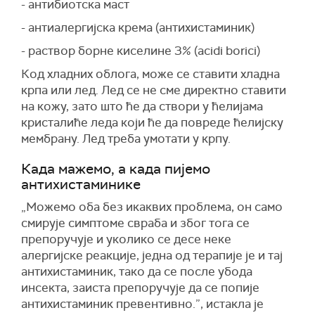
- антибиотска маст
- антиалергијска крема (антихистаминик)
- раствор борне киселине 3% (acidi borici)
Код хладних облога, може се ставити хладна
крпа или лед. Лед се не сме директно ставити
на кожу, зато што ће да створи у ћелијама
кристалиће леда који ће да повреде ћелијску
мембрану. Лед треба умотати у крпу.
Када мажемо, а када пијемо
антихистаминике
„Можемо оба без икаквих проблема, он само
смирује симптоме свраба и због тога се
препоручује и уколико се десе неке
алергијске реакције, једна од терапије је и тај
антихистаминик, тако да се после убода
инсекта, заиста препоручује да се попије
антихистаминик превентивно.”, истакла је