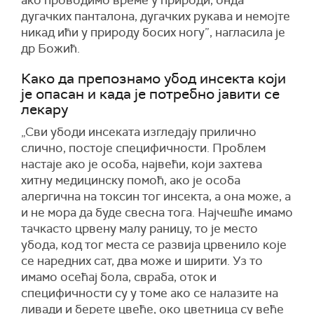
ако проводимо време у природи, онда
дугачких панталона, дугачких рукава и немојте
никад ићи у природу босих ногу”, нагласила је
др Божић.
Како да препознамо убод инсекта који
је опасан и када је потребно јавити се
лекару
„Сви убоди инсеката изгледају прилично
слично, постоје специфичности. Проблем
настаје ако је особа, највећи, који захтева
хитну медицинску помоћ, ако је особа
алергична на токсин тог инсекта, а она може, а
и не мора да буде свесна тога. Најчешће имамо
тачкасто црвену малу раницу, то је место
убода, код тог места се развија црвенило које
се наредних сат, два може и ширити. Уз то
имамо осећај бола, свраба, оток и
специфичности су у томе ако се налазите на
ливади и берете цвеће, око цветница су веће