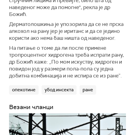
стручним лицима и превијте, било шта од
наведеног може да помогне", рекла је др
Божић.
Дерматолошкиња је упозорила да се не прска
алкохол на рану јер је иританс и да се једино
користи ако нема баш ништа од наведеног.
На питање о томе да ли после примене
тропроцентног хидрогена треба испрати рану,
др Божић каже: „По мом искуству, хидроген и
повидон јод у размери пола-пола су једна
добитна комбинација и не испира се из ране”.
опекотине
убод инсекта
ране
Везани чланци