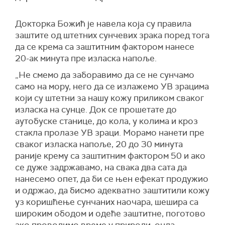
Докторка Божић је навела која су правила
заштите од штетних сунчевих зрака поред тога
да се крема са заштитним фактором нанесе
20-ак минута пре изласка напоље.
„Не смемо да заборавимо да се не сунчамо
само на мору, него да се излажемо УВ зрацима
који су штетни за нашу кожу приликом сваког
изласка на сунце. Док се прошетате до
аутобуске станице, до кола, у колима и кроз
стакла пролазе УВ зраци. Морамо нанети пре
сваког изласка напоље, 20 до 30 минута
раније крему са заштитним фактором 50 и ако
се дуже задржавамо, на свака два сата да
нанесемо опет, да би се њен ефекат продужио
и одржао, да бисмо адекватно заштитили кожу
уз коришћење сунчаних наочара, шешира са
широким ободом и одеће заштитне, поготово