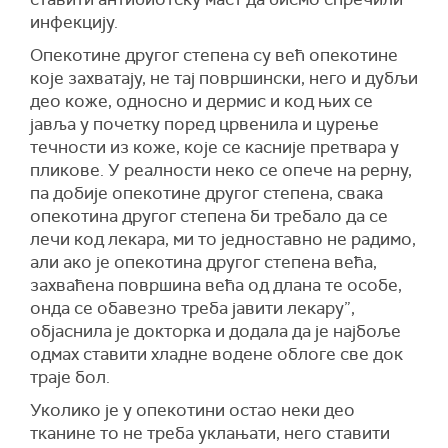
инфекцију.
Опекотине другог степена су већ опекотине
које захватају, не тај површински, него и дубљи
део коже, односно и дермис и код њих се
јавља у почетку поред црвенила и цурење
течности из коже, које се касније претвара у
пликове. У реалности неко се опече на рерну,
па добије опекотине другог степена, свака
опекотина другог степена би требало да се
лечи код лекара, ми то једноставно не радимо,
али ако је опекотина другог степена већа,
захваћена површина већа од длана те особе,
онда се обавезно треба јавити лекару”,
објаснила је докторка и додала да је најбоље
одмах ставити хладне водене облоге све док
траје бол.
Уколико је у опекотини остао неки део
тканине то не треба уклањати, него ставити