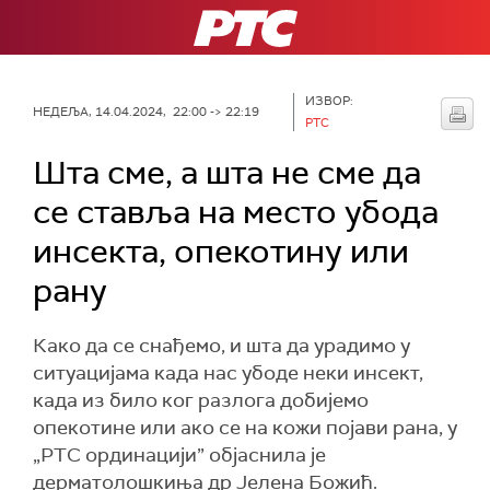
РТС
ИЗВОР:
НЕДЕЉА, 14.04.2024, 22:00 -> 22:19
РТС
Шта сме, а шта не сме да
се ставља на место убода
инсекта, опекотину или
рану
Како да се снађемо, и шта да урадимо у
ситуацијама када нас убоде неки инсект,
када из било ког разлога добијемо
опекотине или ако се на кожи појави рана, у
„РТС ординацији” објаснила је
дерматолошкиња др Јелена Божић.