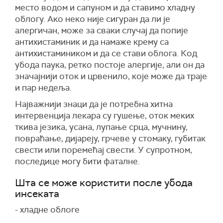
место водом и сапуном и да ставимо хладну
облогу. Ако неко није сигуран да ли је
алергичан, може за сваки случај да попије
антихистаминик и да намаже крему са
антихистамиником и да се стави облога. Код
убода паука, ретко постоје алергије, али он да
значајнији оток и црвенило, које може да траје
и пар недеља.
Најважнији знаци да је потребна хитна
интервенција лекара су гушење, оток меких
ткива језика, усана, лупање срца, мучнину,
повраћање, дијареју, грчеве у стомаку, губитак
свести или поремећај свести. У супротном,
последице могу бити фаталне.
Шта се може користити после убода
инсеката
- хладне облоге