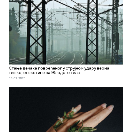
Стање дечака повређеног у струјном удару веома
тешко, опекотине на 95 одсто тела
13. 02. 2025.