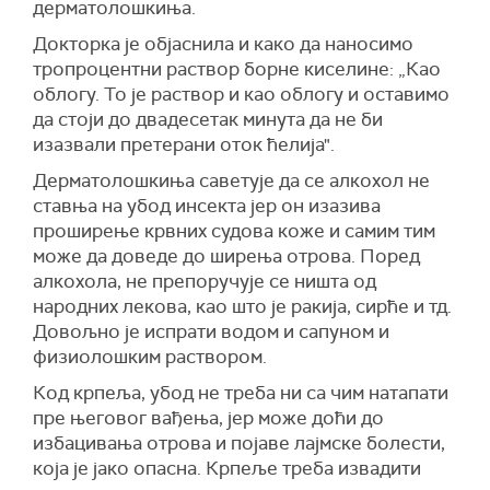
дерматолошкиња.
Докторка је објаснила и како да наносимо
тропроцентни раствор борне киселине: „Као
облогу. То је раствор и као облогу и оставимо
да стоји до двадесетак минута да не би
изазвали претерани оток ћелија".
Дерматолошкиња саветује да се алкохол не
ставња на убод инсекта јер он изазива
проширење крвних судова коже и самим тим
може да доведе до ширења отрова. Поред
алкохола, не препоручује се ништа од
народних лекова, као што је ракија, сирће и тд.
Довољно је испрати водом и сапуном и
физиолошким раствором.
Код крпеља, убод не треба ни са чим натапати
пре његовог вађења, јер може доћи до
избацивања отрова и појаве лајмске болести,
која је јако опасна. Крпеље треба извадити