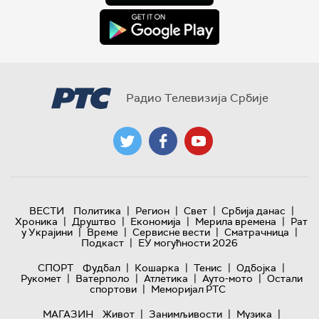
Радио Телевизија Србије
|
|
|
|
ВЕСТИ
Политика
Регион
Свет
Србија данас
|
|
|
|
Хроника
Друштво
Економија
Мерила времена
Рат
|
|
|
|
у Украјини
Време
Сервисне вести
Сматрачница
|
Подкаст
ЕУ могућности 2026
|
|
|
|
СПОРТ
Фудбал
Кошарка
Тенис
Одбојка
|
|
|
|
Рукомет
Ватерполо
Атлетика
Ауто-мото
Остали
|
спортови
Меморијал РТС
|
|
|
МАГАЗИН
Живот
Занимљивости
Музика