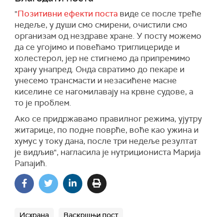
"
Позитивни ефекти поста
виде се после треће
недеље, у души смо смирени, очистили смо
организам од нездраве хране. У посту можемо
да се угојимо и повећамо триглицериде и
холестерол, јер не стигнемо да припремимо
храну унапред. Онда свратимо до пекаре и
унесемо трансмасти и незасићене масне
киселине се нагомилавају на крвне судове, а
то је проблем.
Ако се придржавамо правилног режима, ујутру
житарице, по подне поврће, воће као ужина и
хумус у току дана, после три недеље резултат
је видљив", нагласила је нутрициониста Марија
Рапајић.
Исхрана
Васкршњи пост