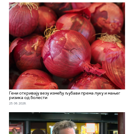
Гени откривају везу између љубави према луку и мањег
ризика од болести
25. 06. 2026.