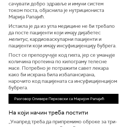
сачувати добро здравље и имуни систем
током поста, објаснила је нутрициониста
Марија Рапајић.
Истакла је да из угла медицине
не би требало
да посте пацијенти који имају дијабетес
мелитус,
кардиоваскуларни пацијенти и
пацијенти који имају инсуфицијенцију бубрега.
Пост се препоручује код гихта, јер се умањује
количина протеина по килограму телесне
масе. Потребно је потражити савет лекара
како би исхрана била избалансирана,
нарочито код пацијената са инсуфицијенцијом
бубрега.
Разговор Оливере Перковски са Маријом Рапајић
На који начин треба постити
„У
напред треба да припремимо оброке за три-