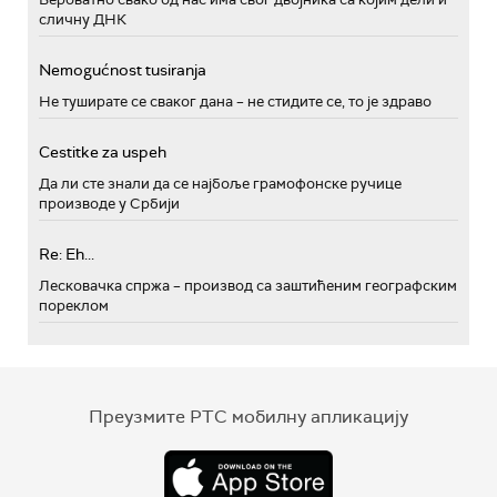
сличну ДНК
Nemogućnost tusiranja
Не туширате се сваког дана – не стидите се, то је здраво
Cestitke za uspeh
Да ли сте знали да се најбоље грамофонске ручице
производе у Србији
Re: Eh...
Лесковачка спржа – производ са заштићеним географским
пореклом
Преузмите РТС мобилну апликацију