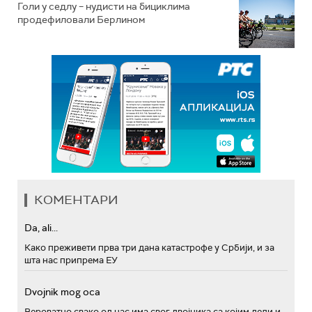
Голи у седлу – нудисти на бициклима
продефиловали Берлином
КОМЕНТАРИ
Da, ali...
Како преживети прва три дана катастрофе у Србији, и за
шта нас припрема ЕУ
Dvojnik mog oca
Вероватно свако од нас има свог двојника са којим дели и