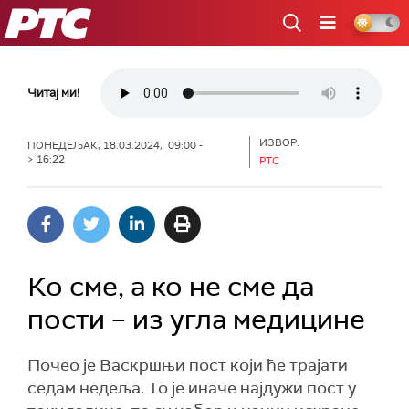
РТС
Читај ми!
ИЗВОР:
ПОНЕДЕЉАК, 18.03.2024, 09:00 -
> 16:22
РТС
Ко сме, а ко не сме да
пости – из угла медицине
Почео је Васкршњи пост који ће трајати
седам недеља. То је иначе најдужи пост у