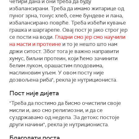
четири дана и они треба да буду
избалансирани. Треба да имамо житарице од
пуног зрна, тонус хлеб, семе бундеве и лана,
избалансирано поврће. Треба избећи кување
грашка и шаргарепе. Овај пост је јако строг јер
се пости на води.
Гладни смо јер смо научили
на масти и протеине
и то је нешто што нам
држи ситост. Због тога је важно направити
хумус, биљни протеин, који ћемо зачинити
белим луком, орашастим плодовима,
маслиновим уљем. У овом посту није
дозвољена риба", рекла је нутрициониста.
Пост није дијета
"Треба да постимо да бисмо очистили своје
мисли и, ако смо религиозни, и да се
суздржавамо од недела. За детокс постоје
други начини", рекла је нутрициониста.
Благодати поста