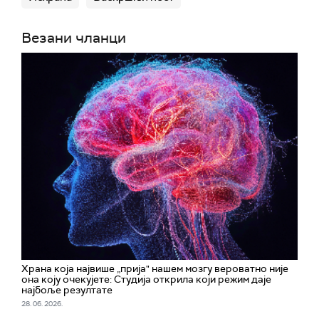
Везани чланци
Храна која највише „прија" нашем мозгу вероватно није
она коју очекујете: Студија открила који режим даје
најбоље резултате
28. 06. 2026.