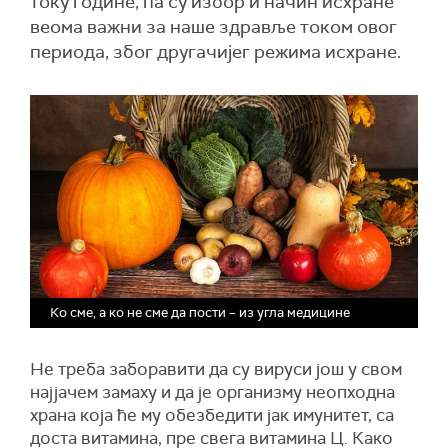
току године, па су избор и начин исхране
веома важни за наше здравље током овог
периода, због другачијег режима исхране.
Ко сме, а ко не сме да пости – из угла медицине
Не треба заборавити да су вируси још у свом
најјачем замаху и да је организму неопходна
храна која ће му обезбедити јак имунитет, са
доста витамина, пре свега
в
итамина Ц.
Како