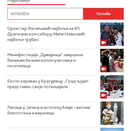
Најновије
Оркестар Васиљевић најбољи на 65.
Драгачевском сабору, Миле Новковић
најбољи трубач
Манифестација „Дужијанца“ завршена
Великим бачким колом учесника и
посетилаца
Експо караван у Крагујевцу: „Град људи“
представио своје потенцијале
Лисица у Јапану и источној Азији – весник
благостања и варалица