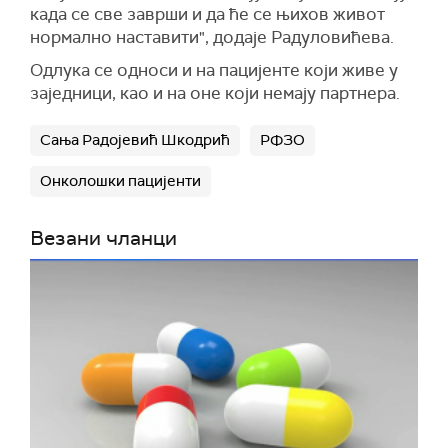
када се све заврши и да ће се њихов живот
нормално наставити", додаје Радуловићева.
Одлука се односи и на пацијенте који живе у
заједници, као и на оне који немају партнера.
Сања Радојевић Шкодрић
РФЗО
Онколошки пацијенти
Везани чланци