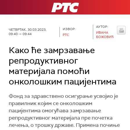
РТС
АУТОР:
ИЗВОР:
ЧЕТВРТАК, 30.03.2023,
ИВАНА
09:40 -> 09:44
РТС
БОЖОВИЋ
Како ће замрзавање
репродуктивног
материјала помоћи
онколошким пацијентима
Фонд за здравствено осигурање усвојио је
правилник којим се онколошким
пацијентима омогућава замрзавање
репродуктивног материјала пре почетка
лечења, о трошку државе. Примена почиње