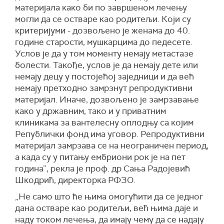
материјала како би по завршеном лечењу
могли да се остваре као родитељи. Који су
критеријуми - дозвољено је женама до 40.
године старости, мушкарцима до педесете.
Услов је да у том моменту немају метастазе
болести. Такође, услов је да немају дете или
немају децу у постојећој заједници и да већ
немају претходно замрзнут репродуктивни
материјал. Иначе, дозвољено је замрзавање
како у државним, тако и у приватним
клиникама за вантелесну оплодњу са којим
Републички фонд има уговор. Репродуктивни
материјал замрзава се на неограничен период,
а када су у питању ембриони рок је на пет
година”, рекла је проф. др Сања Радојевић
Шкодрић, директорка РФЗО.
„Не само што ће њима омогућити да се једног
дана остваре као родитељи, већ њима даје и
наду током лечења, да имају чему да се надају