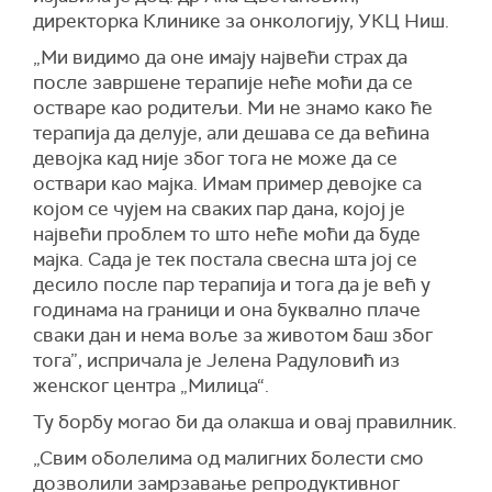
директорка Клинике за онкологију, УКЦ Ниш.
„Ми видимо да оне имају највећи страх да
после завршене терапије неће моћи да се
остваре као родитељи. Ми не знамо како ће
терапија да делује, али дешава се да већина
девојка кад није због тога не може да се
оствари као мајка. Имам пример девојке са
којом се чујем на сваких пар дана, којој је
највећи проблем то што неће моћи да буде
мајка. Сада је тек постала свесна шта јој се
десило после пар терапија и тога да је већ у
годинама на граници и она буквално плаче
сваки дан и нема воље за животом баш због
тога”, испричала је Јелена Радуловић из
женског центра „Милица“.
Ту борбу могао би да олакша и овај правилник.
„Свим оболелима од малигних болести смо
дозволили замрзавање репродуктивног