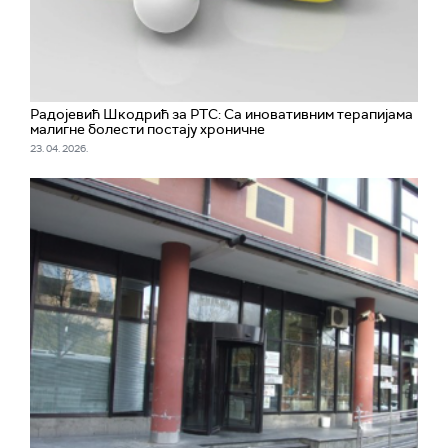
Радојевић Шкодрић за РТС: Са иновативним терапијама
малигне болести постају хроничне
23. 04. 2026.