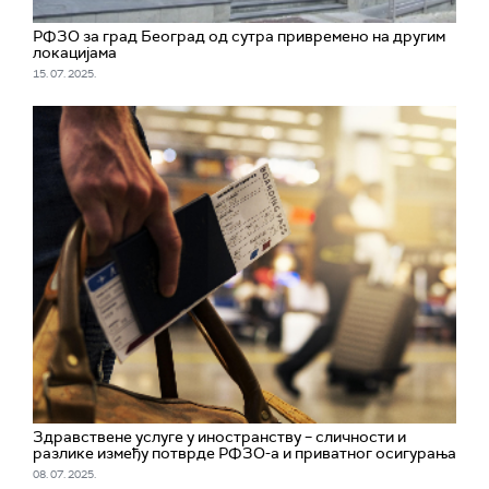
РФЗО за град Београд од сутра привремено на другим
локацијама
15. 07. 2025.
Здравствене услуге у иностранству – сличности и
разлике између потврде РФЗО-а и приватног осигурања
08. 07. 2025.