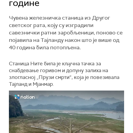
године
Чувена железничка станица из Другог
светског рата, коју су изградили
савезнички ратни заробљеници, поново се
појавила на Тајланду након што је више од
40 година била потопљена.
Станица Ните била је кључна тачка за
снабдевање горивом и допуну залиха на
злогласној „Прузи смрти“, која је повезивала
Тајланд и Мјанмар.