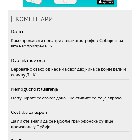
КОМЕНТАРИ
Da, ali...
Како преживети прва три дана катастрофе у Србији, и за
шта нас припрема ЕУ
Dvojnik mog oca
Вероватно свако од нас има свог двојника са којим дели и
сличну ДНК
Nemogućnost tusiranja
Не туширате се сваког дана – не стидите се, то је здраво
Cestitke za uspeh
Да ли сте знали да се најбоље грамофонске ручице
производе у Србији