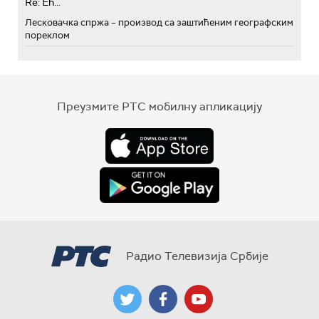
Re: Eh...
Лесковачка спржа – производ са заштићеним географским
пореклом
Преузмите РТС мобилну апликацију
Радио Телевизија Србије