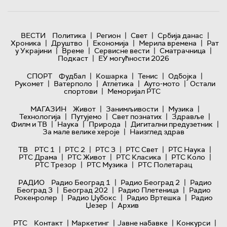
|
|
|
|
ВЕСТИ
Политика
Регион
Свет
Србија данас
|
|
|
|
Хроника
Друштво
Економија
Мерила времена
Рат
|
|
|
|
у Украјини
Време
Сервисне вести
Сматрачница
|
Подкаст
ЕУ могућности 2026
|
|
|
|
СПОРТ
Фудбал
Кошарка
Тенис
Одбојка
|
|
|
|
Рукомет
Ватерполо
Атлетика
Ауто-мото
Остали
|
спортови
Меморијал РТС
|
|
|
МАГАЗИН
Живот
Занимљивости
Музика
|
|
|
|
Технологијa
Путујемо
Свет познатих
Здравље
|
|
|
|
Филм и ТВ
Наука
Природа
Дигитални предузетник
|
За мале велике хероје
Наизглед здрав
|
|
|
|
|
ТВ
РТС 1
РТС 2
РТС 3
РТС Свет
РТС Наука
|
|
|
|
РТС Драма
РТС Живот
РТС Класика
РТС Коло
|
|
РТС Трезор
РТС Музика
РТС Полетарац
|
|
РАДИО
Радио Београд 1
Радио Београд 2
Радио
|
|
|
Београд 3
Београд 202
Радио Плетеница
Радио
|
|
|
Рокенролер
Радио Џубокс
Радио Вртешка
Радио
|
Џезер
Архив
|
|
|
|
РТС
Контакт
Маркетинг
Јавне набавке
Конкурси