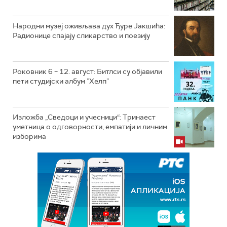
Народни музеј оживљава дух Ђуре Јакшића:
Радионице спајају сликарство и поезију
Роковник 6 – 12. август: Битлси су објавили
пети студијски албум ”Хелп”
Изложба „Сведоци и учесници“: Тринаест
уметница о одговорности, емпатији и личним
изборима