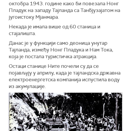
октобра 1943. године како би повезала Нонг
Пладук на западу Тајланда са Танбјузајатом на
југоистоку Мјанмара.
Некада је имала више од 60 станица и
стајалишта.
Данас је у функцији само деоница унутар
Тајланда, између Нонг Пладука и Нам Тока,
која је постала туристичка атракција.
Остаци станице Ните почели су да се
појављују у априлу, када је тајландска државна
електроенергетска компанија испустила воду
из акумулације.