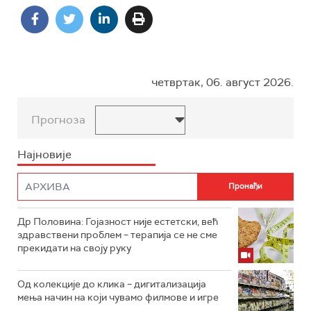
четвртак, 06. август 2026.
Прогноза
Најновије
Др Половина: Гојазност није естетски, већ
здравствени проблем – терапија се не сме
прекидати на своју руку
Од колекције до клика – дигитализација
мења начин на који чувамо филмове и игре