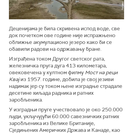
Деценијама је била скривена испод воде, све
док почетком ове године није испражњено
оближње акумулационо језеро како би се
обавили радови на одржавању бране.
Изграђена током Другог светског рата,
железничка пруга дуга 413 километара,
овековечена у
култном
филму
Мост на реци
Квај
из 1957. године, добила је свој језиви
надимак јер су током њене изградње страдале
десетине хиљада радника и ратних
заробљеника.
У изградњи пруге учествовало је око 250.000
људи, укључујући 60.000 савезничких ратних
заробљеника из Велике Британије,
Сједињених Америчких Држава и Канаде, као