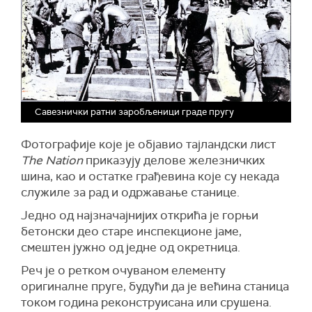
Савезнички ратни заробљеници граде пругу
Фотографије које је објавио тајландски лист
The Nation
приказују делове железничких
шина, као и остатке грађевина које су некада
служиле за рад и одржавање станице.
Једно од најзначајнијих открића је горњи
бетонски део старе инспекционе јаме,
смештен јужно од једне од окретница.
Реч је о ретком очуваном елементу
оригиналне пруге, будући да је већина станица
током година реконструисана или срушена.