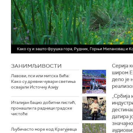
Како су и зашто Фрушка гора, Рудник, Горњи Милановац и Ко
ЗАНИМЉИВОСТИ
Серија к
широм Ев
Лавови, пси или митска бића:
дело је 
Како су древни чувари светиња
реализов
освајали Источну Азију
„Србија 
индустр
Италијан бацио добитни листић,
пронашли га радници градске
дестинац
чистоће
датира ј
значајно
Љубичасто море код Крагујевца
аудиовиз