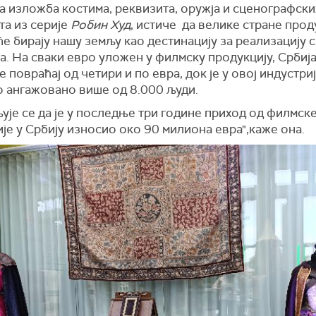
а изложба костима, реквизита, оружја и сценографски
та из серије
Робин Худ
, истиче да велике стране прод
е бирају нашу земљу као дестинацију за реализацију с
а. На сваки евро уложен у филмску продукцију, Србиј
е повраћај од четири и по евра, док је у овој индустри
о ангажовано више од 8.000 људи.
је се да је у последње три године приход од филмск
је у Србију износио око 90 милиона евра",каже она.