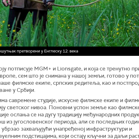
шутњак претворени у Енглеску 12. века
оју потписује MGM+ и Lionsgate, и која се тренутно пр
ропе, сем што је снимана у нашој земљи, готово у по
наше филмске екипе, српских редитеља, као и постпро
ане у Србији.
има савремене студије, искусне филмске екипе и филм
ију светског нивоа. Поновни успон земље као филмск
ије ослања се на дугу традицију међународних продукц
ош из југословенског периода, али се последњих годи
 убрзао захваљујући унапређеној инфраструктури и
уелним подстицајима, који остају кључни за даљи раст