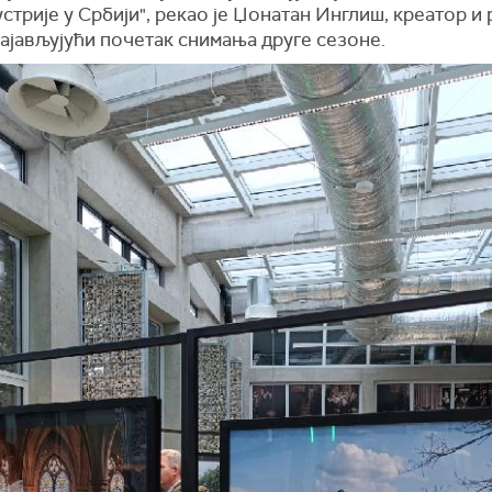
стрије у Србији", рекао је Џонатан Инглиш, креатор и
најављујући почетак снимања друге сезоне.