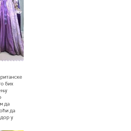
британске
то бих
ењу
о
м да
оћи да
адор у