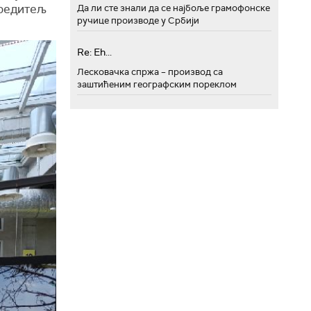
 редитељ
Да ли сте знали да се најбоље грамофонске
ручице производе у Србији
Re: Eh...
Лесковачка спржа – производ са
заштићеним географским пореклом