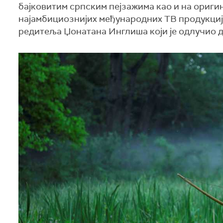
бајковитим српским пејзажима као и на оригин
најамбициознијих међународних ТВ продукција
редитеља Џонатана Инглиша који је одлучио да 