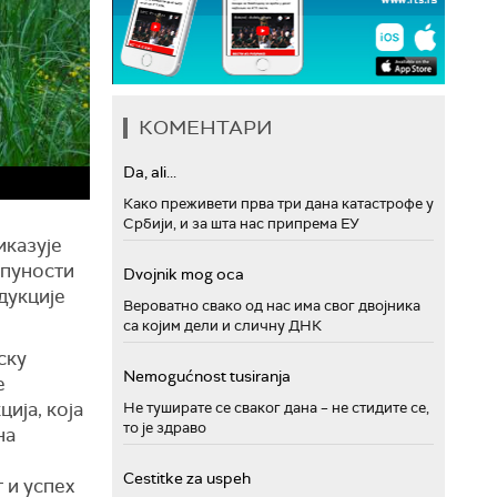
КОМЕНТАРИ
Da, ali...
Како преживети прва три дана катастрофе у
Србији, и за шта нас припрема ЕУ
иказује
тпуности
Dvojnik mog oca
дукције
Вероватно свако од нас има свог двојника
са којим дели и сличну ДНК
ску
Nemogućnost tusiranja
е
ија, која
Не туширате се сваког дана – не стидите се,
то је здраво
на
Cestitke za uspeh
 и успех