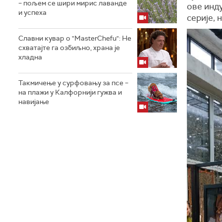
– пољем се шири мирис лаванде
ове инду
и успеха
серије, 
Славни кувар о "MasterChefu": Не
схватајте га озбиљно, храна је
хладна
Такмичење у сурфовању за псе –
на плажи у Калфорнији гужва и
навијање