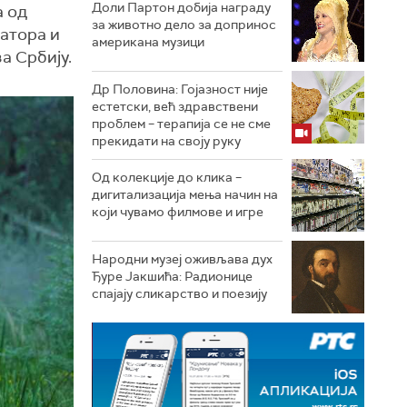
Доли Партон добија награду
а од
за животно дело за допринос
еатора и
американа музици
а Србију.
Др Половина: Гојазност није
естетски, већ здравствени
проблем – терапија се не сме
прекидати на своју руку
Од колекције до клика –
дигитализација мења начин на
који чувамо филмове и игре
Народни музеј оживљава дух
Ђуре Јакшића: Радионице
спајају сликарство и поезију