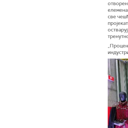
отворен
елемена
све чешћ
пројекат
остваруј
тренутн
„Процењу
индустри