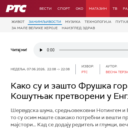
РТС
ВЕСТИ
СПОРТ
OKO
МАГАЗИН
ТВ
Р
ЖИВОТ
ЗАНИМЉИВОСТИ
МУЗИКА
ТЕХНОЛОГИЈA
ПУТУЈ
ЗА МАЛЕ ВЕЛИКЕ ХЕРОЈЕ
НАИЗГЛЕД ЗДРАВ
Читај ми!
ИЗВОР:
АУТОР:
НЕДЕЉА, 07.06.2026, 22:08 -> 22:08
РТС
ВЕСНА ТЕРЗ
Како су и зашто Фрушка гор
Кошутњак претворени у Енг
Шервудска шума, средњовековни Нотингем и Ве
то су осим маште свакако потребни и вешти 
мајстори… Kад се додају редитељ и глумци, ве