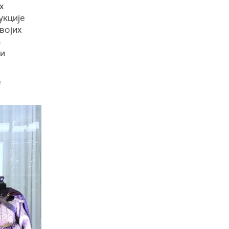
х
укције
војих
а
ји
е