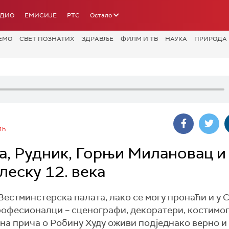
АДИО
ЕМИСИЈЕ
РТС
Остало
ЕМО
СВЕТ ПОЗНАТИХ
ЗДРАВЉЕ
ФИЛМ И ТВ
НАУКА
ПРИРОДА
ИЋ
а, Рудник, Горњи Милановац и
леску 12. века
стминстерска палата, лако се могу пронаћи и у С
професионалци – сценографи, декоратери, костимо
чна прича о Робину Худу оживи подједнако верно и 