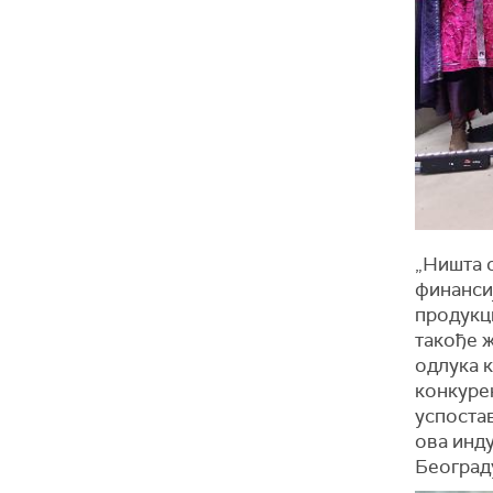
„Ништа о
финансиј
продукци
такође 
одлука к
конкурен
успоста
ова инду
Београд