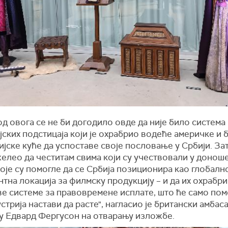
д овога се не би догодило овде да није било система
ских подстицаја који је охрабрио водеће америчке и 
јске куће да успоставе своје пословање у Србији. За
желео да честитам свима који су учествовали у донош
оје су помогле да се Србија позиционира као глобалн
тна локација за филмску продукцију – и да их охрабри
ве системе за правовремене исплате, што ће само пом
стрија настави да расте", нагласио је британски амбас
у Едвард Фергусон на отварању изложбе.