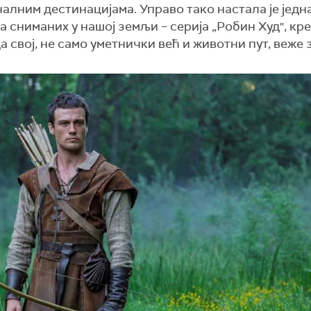
алним дестинацијама. Управо тако настала је једн
 сниманих у нашој земљи – серија „Робин Худ", кр
свој, не само уметнички већ и животни пут, веже з