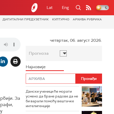
Lat
Eng
ДИГИТАЛНИ ПРЕДУЗЕТНИК
КУЛТУРНО
АРХИВА РУБРИКА
четвртак, 06. август 2026.
Прогноза
Најновије
Дански ученици ће морати
усмено да бране радове да не
рбији. За
би варали помоћу вештачке
графи,
интелигенције
у