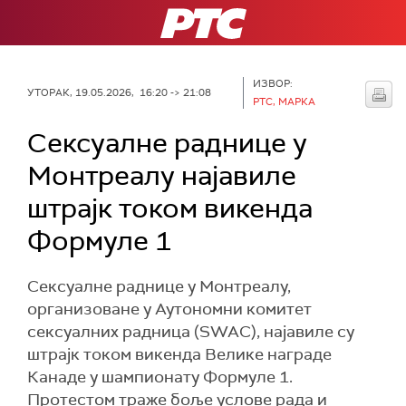
РТС
ИЗВОР:
УТОРАК, 19.05.2026, 16:20 -> 21:08
РТС, МАРКА
Сексуалне раднице у
Монтреалу најавиле
штрајк током викенда
Формуле 1
Сексуалне раднице у Монтреалу,
организоване у Аутономни комитет
сексуалних радница (SWAC), најавиле су
штрајк током викенда Велике награде
Канаде у шампионату Формуле 1.
Протестом траже боље услове рада и