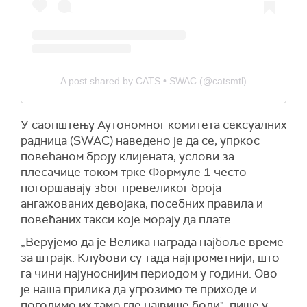
A post shared by CATS • SWAC (@catsmtl)
У саопштењу Аутономног комитета сексуалних
радница (SWAC) наведено је да се, упркос
повећаном броју клијената, услови за
плесачице током трке Формуле 1 често
погоршавају због превеликог броја
ангажованих девојака, посебних правила и
повећаних такси које морају да плате.
„Верујемо да је Велика награда најбоље време
за штрајк. Клубови су тада најпрометнији, што
га чини најуноснијим периодом у години. Ово
је наша прилика да угрозимо те приходе и
погодимо их тамо где највише боли", пише у