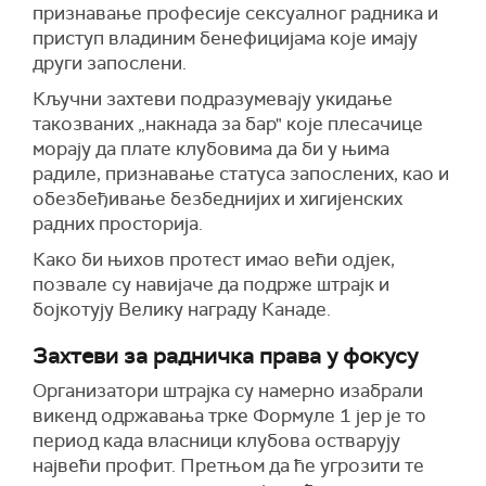
признавање професије сексуалног радника и
приступ владиним бенефицијама које имају
други запослени.
Кључни захтеви подразумевају укидање
такозваних „накнада за бар" које плесачице
морају да плате клубовима да би у њима
радиле, признавање статуса запослених, као и
обезбеђивање безбеднијих и хигијенских
радних просторија.
Како би њихов протест имао већи одјек,
позвале су навијаче да подрже штрајк и
бојкотују Велику награду Канаде.
Захтеви за радничка права у фокусу
Организатори штрајка су намерно изабрали
викенд одржавања трке Формуле 1 јер је то
период када власници клубова остварују
највећи профит. Претњом да ће угрозити те