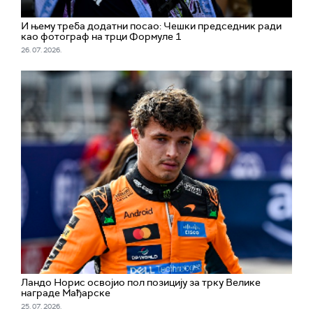
И њему треба додатни посао: Чешки председник ради
као фотограф на трци Формуле 1
26. 07. 2026.
Ландо Норис освојио пол позицију за трку Велике
награде Мађарске
25. 07. 2026.