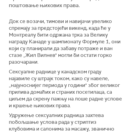
поштовање њихових права.
Док се возачи, тимови и навијачи увелико
спремају за предстојећи викенд, када ће у
Монтреалу бити одржана трка за Велику
награду Канаде у шампионату Формуле 1, они
који су планирали да забаву потраже и ван
стазе „Жил Вилнев" могли би остати горко
разочарани.
Сексуалне раднице у канадском граду
најавиле су штрајк током, како су навеле,
„најуноснијег периода у години" због великог
прилива домаћих и страних посетилаца, са
циљем да скрену пажњу на лоше радне услове
и кршење њихових права.
Удружење сексуалних радница захтева
побољшање услова рада у стриптиз
клубовима и салонима за масажу, званично