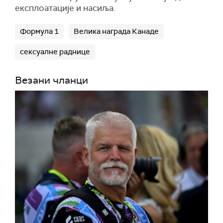
експлоатације и насиља.
Формула 1
Велика награда Канаде
сексуалне раднице
Везани чланци