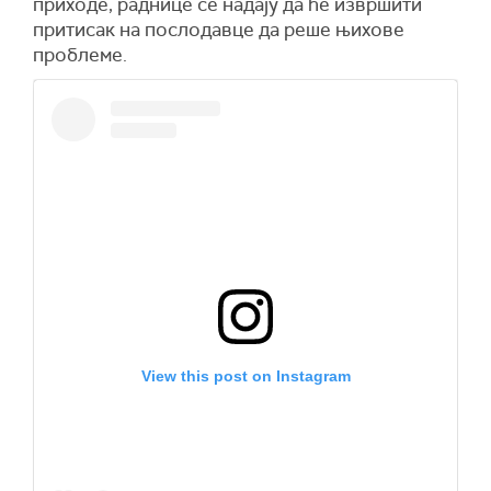
приходе, раднице се надају да ће извршити
притисак на послодавце да реше њихове
проблеме.
View this post on Instagram