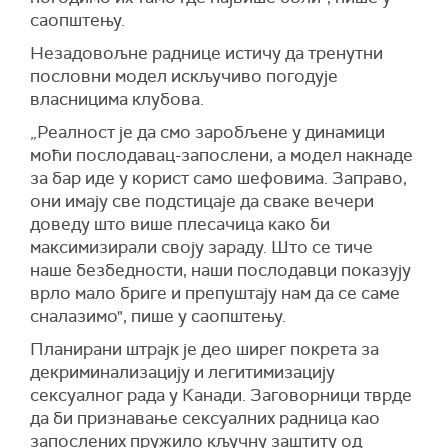
саопштењу.
Незадовољне раднице истичу да тренутни
пословни модел искључиво погодује
власницима клубова.
„Реалност је да смо заробљене у динамици
моћи послодавац-запослени, а модел накнаде
за бар иде у корист само шефовима. Заправо,
они имају све подстицаје да сваке вечери
доведу што више плесачица како би
максимизирали своју зараду. Што се тиче
наше безбедности, наши послодавци показују
врло мало бриге и препуштају нам да се саме
сналазимо", пише у саопштењу.
Планирани штрајк је део ширег покрета за
декриминализацију и легитимизацију
сексуалног рада у Канади. Заговорници тврде
да би признавање сексуалних радница као
запослених пружило кључну заштиту од