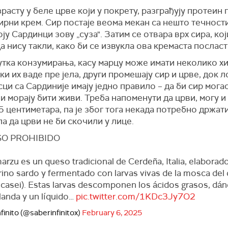
расту у беле црве који у покрету, разграђују протеин
ирни крем. Сир постаје веома мекан са нешто течности
оју Сардинци зову „суза". Затим се отвара врх сира, ко
а нису такли, како би се извукла ова кремаста посласт
утка конзумирања, касу марцу може имати неколико х
ки их ваде пре јела, други промешају сир и црве, док 
ци са Сардиније имају једно правило – да би сир могао
ви морају бити живи. Треба напоменути да црви, могу и 
5 центиметара, па је због тога некада потребно држат
ла да црви не би скочили у лице.
SO PROHIBIDO
arzu es un queso tradicional de Cerdeña, Italia, elaborado 
rino sardo y fermentado con larvas vivas de la mosca del
a casei). Estas larvas descomponen los ácidos grasos, dá
landa y un líquido…
pic.twitter.com/1KDc3Jy7O2
finito (@saberinfinitox)
February 6, 2025