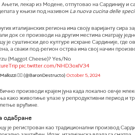
 Ањети, лекар из Модене, отпутовао на Сардинију и с
цепата у књизи под називом
La nuova cucina delle specia
угих италијанских региона има своју варијанту сира з
али док се производи на другим местима сматрају јед
цу је суштински део културе исхране Сардиније, где ов
на, а сваки под-регион острва има свој начин произ
rzu (Maggot Cheese)? Yes/No
ureTrip
pic.twitter.com/NHD3oxlV34
allozzi 🏴‍☠️ (@BaronDestructo)
October 5, 2024
обично производи крајем јуна када локално овчје мле
ења како животиње улазе у репродуктивни период и тр
 летње врућине.
а одабране
рцу је регистрован као традиционални производ Сарди
 локално заштићен. Ипак, италијанска влада га сматра