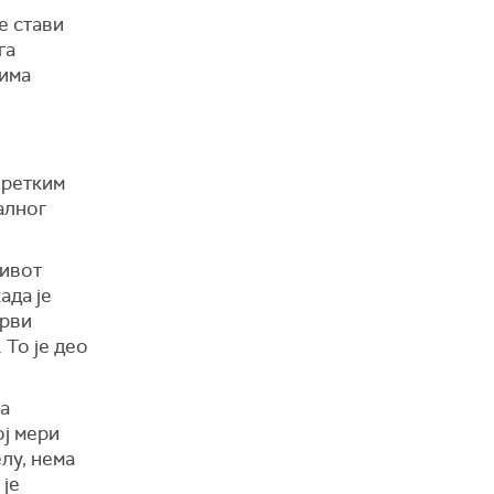
е стави
га
тима
 ретким
алног
живот
ада је
црви
 То је део
 а
ој мери
лу, нема
 је