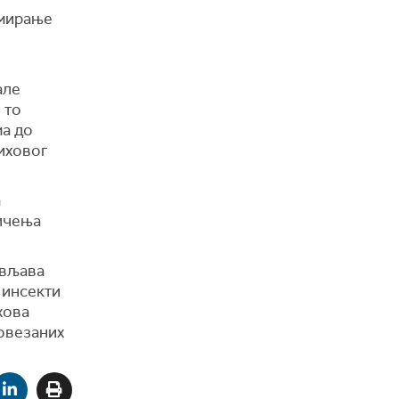
умирање
але
 то
ма до
њиховог
а
ничења
ивљава
 инсекти
хова
овезаних