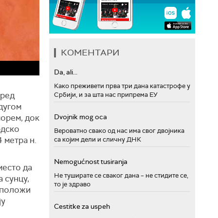
КОМЕНТАРИ
Da, ali...
Како преживети прва три дана катастрофе у
сред
Србији, и за шта нас припрема ЕУ
дугом
морем, док
Dvojnik mog oca
рдско
Вероватно свако од нас има свог двојника
 метра н.
са којим дели и сличну ДНК
Nemogućnost tusiranja
место да
Не туширате се сваког дана – не стидите се,
 сунцу,
то је здраво
а положи
ју
Cestitke za uspeh