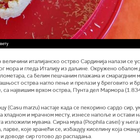
свету
 величини италијанско острво Сардинија налази се у
ог мора и гледа Италију из даљине. Окружено обалом 
илометара, са белим пешчаним плажама и смарагдним 
ашњост острва нагло пење и прелази у бреговито и б
, са највишим врхом острва, Пунта дел Мармора (1.834
цу (Casu marzu) настаје када се пекорино сардо сир, у
а хладном и мрачном месту, изнесе напоље и остави на
га изложили мувама. Сирна мува (Piophila casei) у њег
ја, ларве, које хранећи се, избацују киселину која смању
 и доводе сир готово до распадања.