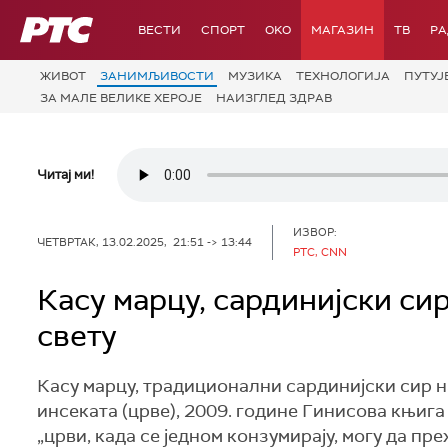
РТС
ВЕСТИ
СПОРТ
OKO
МАГАЗИН
ТВ
Р
ЖИВОТ
ЗАНИМЉИВОСТИ
МУЗИКА
ТЕХНОЛОГИЈA
ПУТУЈ
ЗА МАЛЕ ВЕЛИКЕ ХЕРОЈЕ
НАИЗГЛЕД ЗДРАВ
Читај ми!
ИЗВОР:
ЧЕТВРТАК, 13.02.2025, 21:51 -> 13:44
РТС, CNN
Касу марцу, сардинијски сир
свету
Касу марцу, традиционални сардинијски сир н
инсеката (црве), 2009. године Гинисова књига 
„црви, када се једном конзумирају, могу да пр