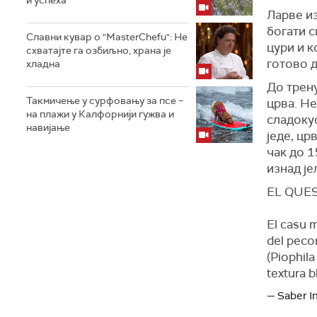
Ларве из
богати с
Славни кувар о "MasterChefu": Не
цури и к
схватајте га озбиљно, храна је
готово д
хладна
До трен
Такмичење у сурфовању за псе –
црва. Не
на плажи у Калфорнији гужва и
сладокус
навијање
једе, цр
чак до 1
изнад је
EL QUE
El casu m
del peco
(Piophil
textura b
— Saber In