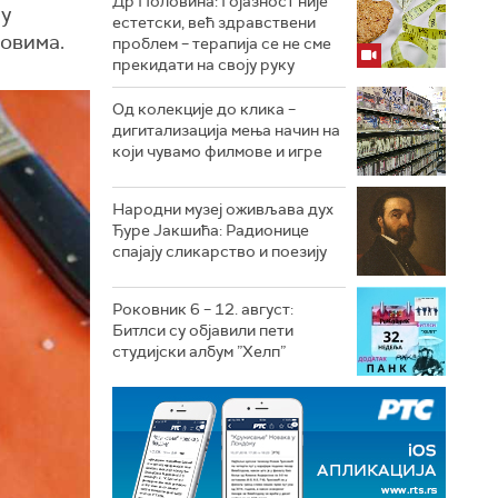
Др Половина: Гојазност није
 у
естетски, већ здравствени
ковима.
проблем – терапија се не сме
прекидати на своју руку
Од колекције до клика –
дигитализација мења начин на
који чувамо филмове и игре
Народни музеј оживљава дух
Ђуре Јакшића: Радионице
спајају сликарство и поезију
Роковник 6 – 12. август:
Битлси су објавили пети
студијски албум ”Хелп”