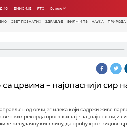
АДИО
ЕМИСИЈЕ
РТС
Остало
ЕМО
СВЕТ ПОЗНАТИХ
ЗДРАВЉЕ
ФИЛМ И ТВ
НАУКА
ПРИРОДА
 са црвима – најопаснији сир н
аправљен од овчијег млека који садржи живе ларв
светских рекорда прогласила је за „најопаснији сир
еживе желудачну киселину, да прођу кроз зидове цр