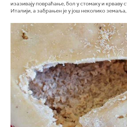
изазивају повраћање, бол у стомаку и крваву 
Италији, а забрањен је у још неколико земаља,