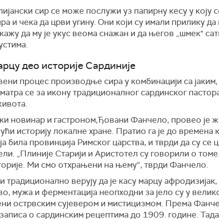
лијански сир се може послужи уз папирну кесу у коју с
ра и чека да црви угину. Они који су имали прилику да 
 кажу да му је укус веома снажан и да његов „шмек" са
 устима.
арцу део историје Сардиније
вени процес производње сира у комбинацији са јаким,
сматра се за икону традиционалног сардинског пастор
живота.
ки новинар и гастроном,Ђовани Фанчело, провео је 
ући историју локалне хране. Пратио га је до времена к
а била провинција Римског царства, и тврди да су се 
ели. „Плиније Стaрији и Аристотел су говорили о томе.
орије. Ми смо отхрањени на њему“, тврди Фанчело.
 традиционално верују да је касу марцу афродизијак,
о, мужа и ферментација неопходни за јело су у велик
ни острвским сујевером и мистицизмом. Према Фанче
записа о сардинским рецептима до 1909. године. Тада