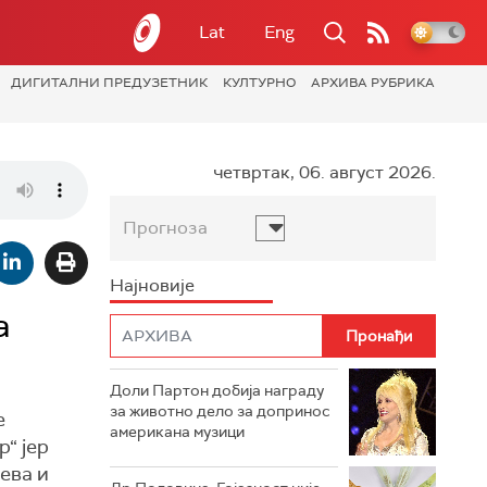
Lat
Eng
ДИГИТАЛНИ ПРЕДУЗЕТНИК
КУЛТУРНО
АРХИВА РУБРИКА
четвртак, 06. август 2026.
Прогноза
Најновије
а
Доли Партон добија награду
за животно дело за допринос
е
американа музици
“ јер
ева и