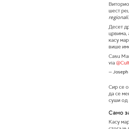
Виторио
шест ре
regionali.
Десет др
црвима, 
касу мар
више име
Casu Ma
via
@Cult
— Joseph M
Сир се 
да се м
суши од
Само з
Касу ма
стога је