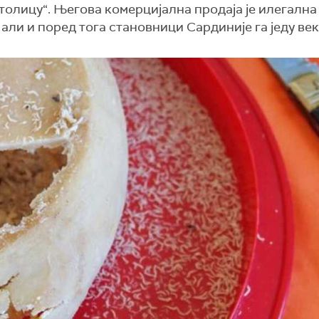
столицу“. Његова комерцијална продаја је илегална
 али и поред тога становници Сардиније га једу ве