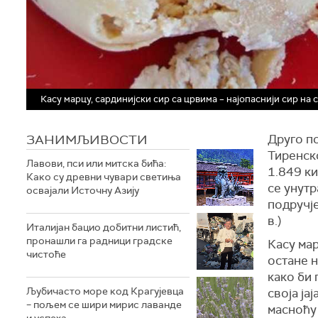
Касу марцу, сардинијски сир са црвима – најопаснији сир на 
ЗАНИМЉИВОСТИ
Друго по
Тиренск
Лавови, пси или митска бића:
1.849 к
Како су древни чувари светиња
се унутр
освајали Источну Азију
подручје
в.)
Италијан бацио добитни листић,
пронашли га радници градске
Касу мар
чистоће
остане н
како би 
Љубичасто море код Крагујевца
своја ја
– пољем се шири мирис лаванде
масноћу
и успеха