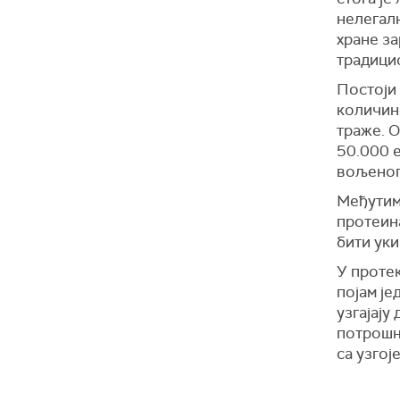
нелегал
хране за
традици
Постоји
количине
траже. О
50.000 е
вољеног
Међутим,
протеина
бити уки
У проте
појам је
узгајају
потрошњ
са узго