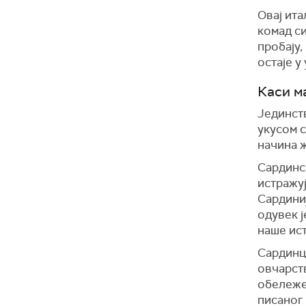
Овај ита
комад си
пробају,
остаје у
Каси м
Јединст
укусом 
начина 
Сардинс
истражуј
Сардиниј
одувек ј
наше ист
Сардинци
овчарств
обележе
писаног 