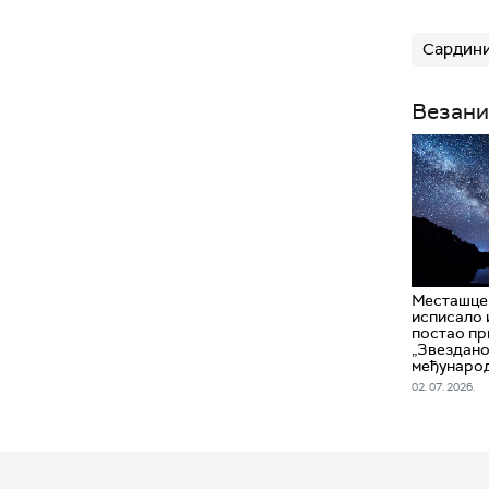
Сардини
Везани
Месташце 
исписало 
постао пр
„Звездано
међунаро
02. 07. 2026.