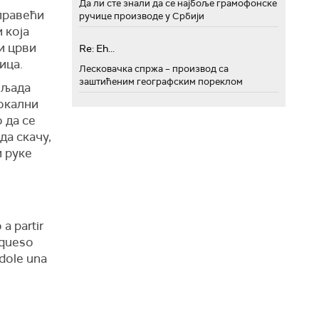
Да ли сте знали да се најбоље грамофонске
 правећи
ручице производе у Србији
 која
ји црви
Re: Eh...
ица.
Лесковачка спржа – производ са
заштићеним географским пореклом
иљада
локални
 да се
да скачу,
и руке
a partir
 queso
ndole una