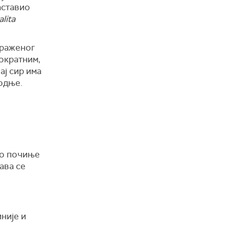
аставио
lita
араженог
нократним,
ај сир има
водње.
ко почиње
ава се
није и