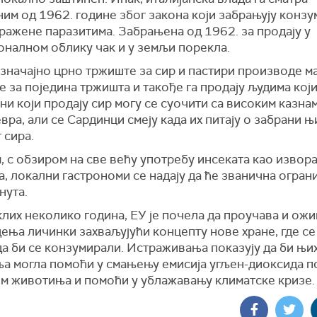
ним од 1962. године због закона који забрањују конз
ражене паразитима. Забрањена од 1962. за продају у
оналном облику чак и у земљи порекла.
 значајно црно тржиште за сир и пастири производе м
 за поједина тржишта и такође га продају људима који
ни који продају сир могу се суочити са високим казна
вра, али се Сардинци смеју када их питају о забрани 
 сира.
 с обзиром на све већу употребу инсеката као извор
, локални гастрономи се надају да ће званична огра
нута.
клих неколико година, ЕУ је почела да проучава и ож
дења личинки захваљујући концепту нове хране, где се
 да би се конзумирали. Истраживања показују да би њи
а могла помоћи у смањењу емисија угљен-диоксида п
јем животиња и помоћи у ублажавању климатске кризе.