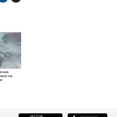
мских
вено на
је