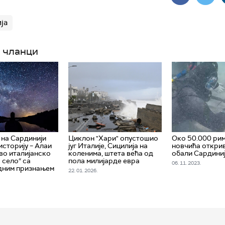
ја
 чланци
на Сардинији
Циклон "Хари" опустошио
Око 50.000 ри
историју – Алаи
југ Италије, Сицилија на
новчића откри
во италијанско
коленима, штета већа од
обали Сардини
 село“ са
пола милијарде евра
06. 11. 2023.
дним признањем
22. 01. 2026.