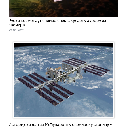
Руски космонаут снимио спектакуларну аурору из
свемира
22. 01. 2026.
Историјски дан за Међународну свемирску станицу –