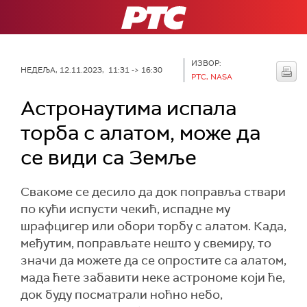
РТС
ИЗВОР:
НЕДЕЉА, 12.11.2023, 11:31 -> 16:30
РТС, NASA
Астронаутима испала
торба с алатом, може да
се види са Земље
Свакоме се десило да док поправља ствари
по кући испусти чекић, испадне му
шрафцигер или обори торбу с алатом. Када,
међутим, поправљате нешто у свемиру, то
значи да можете да се опростите са алатом,
мада ћете забавити неке астрономе који ће,
док буду посматрали ноћно небо,