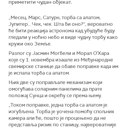
приметити чудан објекат.
„Месец, Марс, Сатурн, торба са алатом,
Јупитер… Чек, чек. Шта би оно?“, вероватно
ће бити реакција астронома кад убудуће буду
гледали у ноћно небо и виде чудну торбу како
кружи око Земље.
Разлог су Јасмин Могбели и Морал О’Хара
које су 1. новембра изашле из Међународне
свемирске станице да обаве поправке када им
је испала торба са алатом.
Њих две су поправљале механизам који
омогућава соларним панелима да прате
положај Сунца и окрећу се према њему.
„Током поправке, једна торба са алатом је
изгубљена. Торба је уочена помоћу спољних
камера али ће, пошто је процењено да не
представља ризик по станицу, највероватније