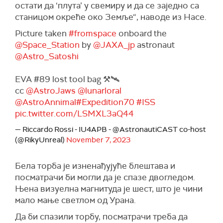
остати да ‘плута’ у свемиру и да се заједно са
станицом окреће око Земље“, наводе из Насе.
Picture taken
#fromspace
onboard the
@Space_Station
by
@JAXA_jp
astronaut
@Astro_Satoshi
EVA #89 lost tool bag ⚒️🛰️
cc
@AstroJaws
@lunarloral
@AstroAnnimal
#Expedition70
#ISS
pic.twitter.com/LSMXL3aQ44
— Riccardo Rossi - IU4APB - @AstronautiCAST co-host
(@RikyUnreal)
November 7, 2023
Бела торба је изненађујуће блештава и
посматрачи би могли да је спазе двогледом.
Њена визуелна магнитуда је шест, што је чини
мало мање светлом од Урана.
Да би спазили торбу, посматрачи треба да