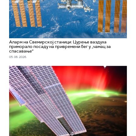
Аларм на Свемирској станици: Цурење ваздуха
приморало посаду на привремени бег у „чамац за
спасавање“
05. 06. 2026.