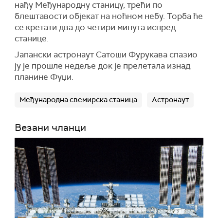
нађу Међународну станицу, трећи по
блештавости објекат на ноћном небу. Торба ће
се кретати два до четири минута испред
станице.
Јапански астронаут Сатоши Фурукава спазио
ју је прошле недеље док је прелетала изнад
планине Фуџи.
Међународна свемирска станица
Астронаут
Везани чланци