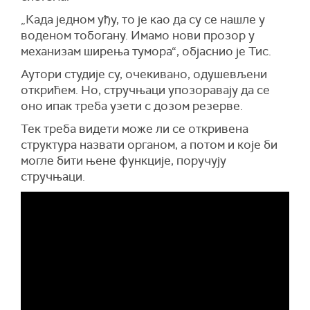
„Када једном уђу, то је као да су се нашле у
воденом тобогану. Имамо нови прозор у
механизам ширења тумора“, објаснио је Тис.
Аутори студије су, очекивано, одушевљени
открићем. Но, стручњаци упозоравају да се
оно ипак треба узети с дозом резерве.
Тек треба видети може ли се откривена
структура назвати органом, а потом и које би
могле бити њене функције, поручују
стручњаци.