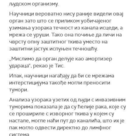
људском организму.
Научници вероватно нису раније видели овај
орган зато што се приликом уобичајеног
узимања узорака течност из канала исцеди, а
мрежа се уруши. Тако она почиње да личи на
чврсту опну заштитног ткива уместо на
заштитни јастук испуњен течношћу.
„Мислимо да орган делује као амортизер
удараца“, рекао је Тис.
Ипак, научници нагађају да би се мрежама
интерстицијума такође могли преносити
тумори.
Анализа узорака узетих од људи с инвазивним
туморима показала је да су ћелије рака, које су
се прошириле с изворног ткива у којем су
настале, могле наћи пут до каналића, што их је
пак могло одвести директно до лимфног
система.