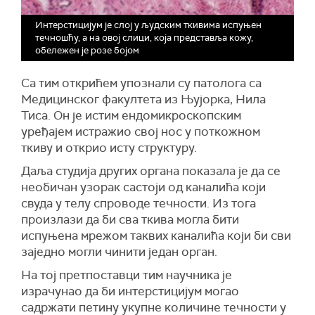
Интерстицијум је слој у људским ткивима испуњен
течношћу, а на овој слици, која представља кожу,
обележен је розе бојом
Са тим открићем упознали су патолога са
Медицинског факултета из Њујорка, Нила
Тиса. Он је истим ендомикроскопским
уређајем истражио свој нос у поткожном
ткиву и открио исту структуру.
Даља студија других органа показала је да се
необичан узорак састоји од каналића који
свуда у телу спроводе течности. Из тога
произлази да би сва ткива могла бити
испуњена мрежом таквих каналића који би сви
заједно могли чинити један орган.
На тој претпоставци тим научника је
израчунао да би интерстицијум могао
садржати петину укупне количине течности у