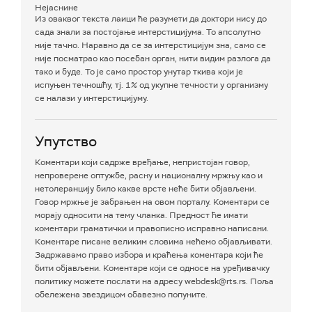
Нејаснине
Из оваквог текста лаици ће разумети да доктори нису до
сада знали за постојање интерстицијума. То апсолутно
није тачно. Наравно да се за интерстицијум зна, само се
није посматрао као посебан орган, нити видим разлога да
тако и буде. То је само простор унутар ткива који је
испуњен течношћу, тј. 1% од укупне течности у организму
се налази у интерстицијуму.
Упутство
Коментари који садрже вређање, непристојан говор,
непроверене оптужбе, расну и националну мржњу као и
нетолеранцију било какве врсте неће бити објављени.
Говор мржње је забрањен на овом порталу. Коментари се
морају односити на тему чланка. Предност ће имати
коментари граматички и правописно исправно написани.
Коментаре писане великим словима нећемо објављивати.
Задржавамо право избора и краћења коментара који ће
бити објављени. Коментаре који се односе на уређивачку
политику можете послати на адресу webdesk@rts.rs. Поља
обележена звездицом обавезно попуните.