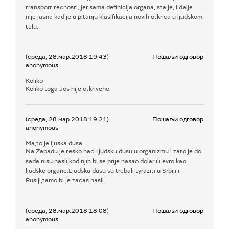
transport tecnosti, jer sama definicija organa, sta je, i dalje
nije jasna kad je u pitanju klasifikacija novih otkrica u ljudskom
telu.
(среда, 28.мар.2018 19:43)
Пошаљи одговор
anonymous
Koliko
Koliko toga Jos nije otkriveno.
(среда, 28.мар.2018 19:21)
Пошаљи одговор
anonymous
Ma,to je ljuska dusa
Na Zapadu je tesko naci ljudsku dusu u organizmu i zato je do
sada nisu nasli,kod njih bi se prije nasao dolar ili evro kao
ljudske organe.Ljudsku dusu su trebali tyraziti u Srbiji i
Rusiji,tamo bi je zacas nasli.
(среда, 28.мар.2018 18:08)
Пошаљи одговор
anonymous