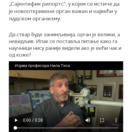
„Сајентифик рипортс“, у коjeм се истиче да
је новооткривени орган важан и највећи у
људском организму.
Да ствар буде занимљивија, орган је велики, а
невидљив. Ипак се поставља питање како га
научници нису раније видели ако је већи чак и
од коже?
Изјава професора Нила Тиса