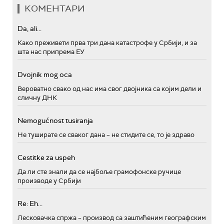
КОМЕНТАРИ
Da, ali...
Како преживети прва три дана катастрофе у Србији, и за
шта нас припрема ЕУ
Dvojnik mog oca
Вероватно свако од нас има свог двојника са којим дели и
сличну ДНК
Nemogućnost tusiranja
Не туширате се сваког дана – не стидите се, то је здраво
Cestitke za uspeh
Да ли сте знали да се најбоље грамофонске ручице
производе у Србији
Re: Eh...
Лесковачка спржа – производ са заштићеним географским