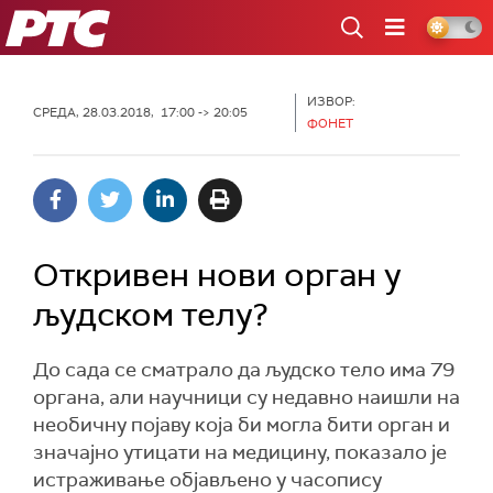
РТС
ИЗВОР:
СРЕДА, 28.03.2018, 17:00 -> 20:05
ФОНЕТ
Откривен нови орган у
људском телу?
До сада се сматрало да људско тело има 79
органа, али научници су недавно наишли на
необичну појаву која би могла бити орган и
значајно утицати на медицину, показало је
истраживање објављено у часопису