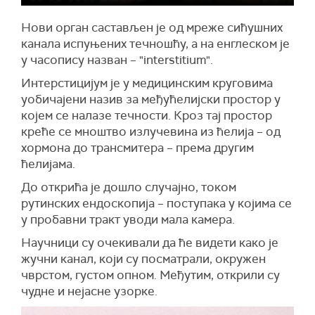
Нови орган састављен је од мреже сићушних
канала испуњених течношћу, а на енглеском је
у часопису назван – "interstitium".
Интерстицијум је у медицинским круговима
уобичајени назив за међућелијски простор у
којем се налазе течности. Кроз тај простор
креће се мноштво излучевина из ћелија – од
хормона до трансмитера – према другим
ћелијама.
До открића је дошло случајно, током
рутинских ендоскопија – поступака у којима се
у пробавни тракт уводи мала камера.
Научници су очекивали да ће видети како је
жучни канал, који су посматрали, окружен
чврстом, густом опном. Међутим, открили су
чудне и нејасне узорке.