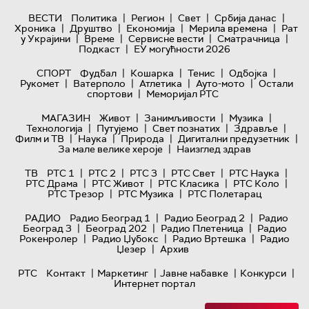
|
|
|
|
ВЕСТИ
Политика
Регион
Свет
Србија данас
|
|
|
|
Хроника
Друштво
Економија
Мерила времена
Рат
|
|
|
|
у Украјини
Време
Сервисне вести
Сматрачница
|
Подкаст
ЕУ могућности 2026
|
|
|
|
СПОРТ
Фудбал
Кошарка
Тенис
Одбојка
|
|
|
|
Рукомет
Ватерполо
Атлетика
Ауто-мото
Остали
|
спортови
Меморијал РТС
|
|
|
МАГАЗИН
Живот
Занимљивости
Музика
|
|
|
|
Технологијa
Путујемо
Свет познатих
Здравље
|
|
|
|
Филм и ТВ
Наука
Природа
Дигитални предузетник
|
За мале велике хероје
Наизглед здрав
|
|
|
|
|
ТВ
РТС 1
РТС 2
РТС 3
РТС Свет
РТС Наука
|
|
|
|
РТС Драма
РТС Живот
РТС Класика
РТС Коло
|
|
РТС Трезор
РТС Музика
РТС Полетарац
|
|
РАДИО
Радио Београд 1
Радио Београд 2
Радио
|
|
|
Београд 3
Београд 202
Радио Плетеница
Радио
|
|
|
Рокенролер
Радио Џубокс
Радио Вртешка
Радио
|
Џезер
Архив
|
|
|
|
РТС
Контакт
Маркетинг
Јавне набавке
Конкурси
Интернет портал