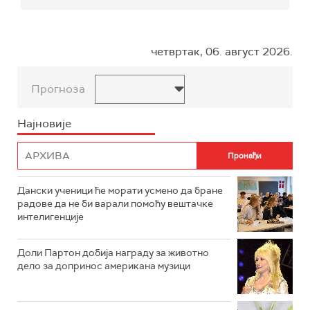
четвртак, 06. август 2026.
Прогноза
Најновије
Дански ученици ће морати усмено да бране
радове да не би варали помоћу вештачке
интелигенције
Доли Партон добија награду за животно
дело за допринос американа музици