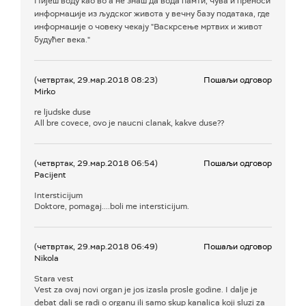
Пијеш воду као во а не знаш да вода памти, чува и преноси
информације из људског живота у вечну базу података, где
информације о човеку чекају "Васкрсење мртвих и живот
будућег века."
(четвртак, 29.мар.2018 08:23)
Пошаљи одговор
Mirko
re ljudske duse
All bre covece, ovo je naucni clanak, kakve duse??
(четвртак, 29.мар.2018 06:54)
Пошаљи одговор
Pacijent
Intersticijum
Doktore, pomagaj....boli me intersticijum.
(четвртак, 29.мар.2018 06:49)
Пошаљи одговор
Nikola
Stara vest
Vest za ovaj novi organ je jos izasla prosle godine. I dalje je
debat dali se radi o organu ili samo skup kanalica koji sluzi za