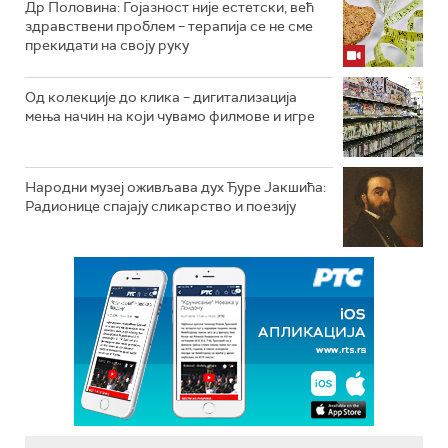
Др Половина: Гојазност није естетски, већ
здравствени проблем – терапија се не сме
прекидати на своју руку
Од колекције до клика – дигитализација
мења начин на који чувамо филмове и игре
Народни музеј оживљава дух Ђуре Јакшића:
Радионице спајају сликарство и поезију