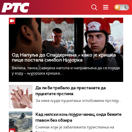
РТС
Од Напуља до Спајдермена – како је кришка
пице постала симбол Њујорка
Велика, танка, савијена напола и направљена да се поједе
у ходу – њујоршка кришка...
Да ли би требало да престанете да
пуцкетате прстима
За неке људе пуцкетање зглобовима прстију...
Кад нилски коњ појури чамац, онда бежите
главом без обзира
Снимак који је забележила туристкиња на