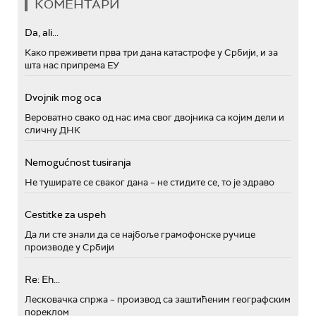
КОМЕНТАРИ
Da, ali...
Како преживети прва три дана катастрофе у Србији, и за
шта нас припрема ЕУ
Dvojnik mog oca
Вероватно свако од нас има свог двојника са којим дели и
сличну ДНК
Nemogućnost tusiranja
Не туширате се сваког дана – не стидите се, то је здраво
Cestitke za uspeh
Да ли сте знали да се најбоље грамофонске ручице
производе у Србији
Re: Eh...
Лесковачка спржа – производ са заштићеним географским
пореклом