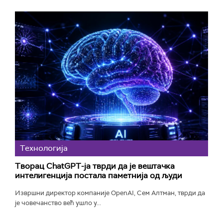
Технологијa
Творац ChatGPT-ја тврди да је вештачка
интелигенција постала паметнија од људи
Извршни директор компаније OpenAI, Сем Алтман, тврди да
је човечанство већ ушло у...