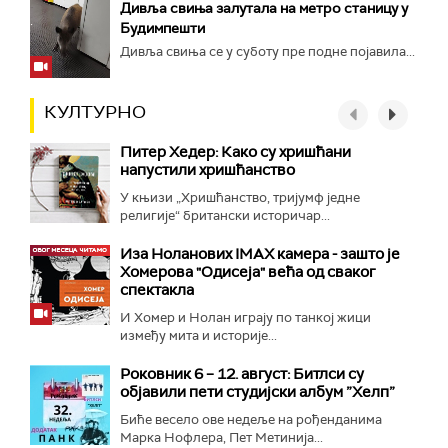
Дивља свиња залутала на метро станицу у
Будимпешти
Дивља свиња се у суботу пре подне појавила...
КУЛТУРНО
Питер Хедер: Како су хришћани
напустили хришћанство
У књизи „Хришћанство, тријумф једне
религије“ британски историчар...
Иза Ноланових IMAX камера - зашто је
Хомерова "Одисеја" већа од сваког
спектакла
И Хомер и Нолан играју по танкој жици
између мита и историје...
Роковник 6 – 12. август: Битлси су
објавили пети студијски албум ”Хелп”
Биће весело ове недеље на рођенданима
Марка Нофлера, Пет Метинија...