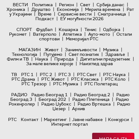
|
|
|
|
ВЕСТИ
Политика
Регион
Свет
Србија данас
|
|
|
|
Хроника
Друштво
Економија
Мерила времена
Рат
|
|
|
|
у Украјини
Време
Сервисне вести
Сматрачница
|
Подкаст
ЕУ могућности 2026
|
|
|
|
СПОРТ
Фудбал
Кошарка
Тенис
Одбојка
|
|
|
|
Рукомет
Ватерполо
Атлетика
Ауто-мото
Остали
|
спортови
Меморијал РТС
|
|
|
МАГАЗИН
Живот
Занимљивости
Музика
|
|
|
|
Технологијa
Путујемо
Свет познатих
Здравље
|
|
|
|
Филм и ТВ
Наука
Природа
Дигитални предузетник
|
За мале велике хероје
Наизглед здрав
|
|
|
|
|
ТВ
РТС 1
РТС 2
РТС 3
РТС Свет
РТС Наука
|
|
|
|
РТС Драма
РТС Живот
РТС Класика
РТС Коло
|
|
РТС Трезор
РТС Музика
РТС Полетарац
|
|
РАДИО
Радио Београд 1
Радио Београд 2
Радио
|
|
|
Београд 3
Београд 202
Радио Плетеница
Радио
|
|
|
Рокенролер
Радио Џубокс
Радио Вртешка
Радио
|
Џезер
Архив
|
|
|
|
РТС
Контакт
Маркетинг
Јавне набавке
Конкурси
Интернет портал
МАПА САЈТА