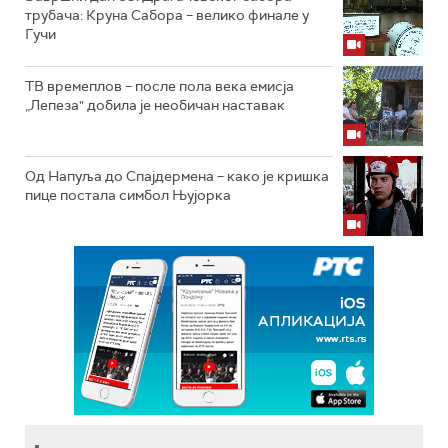
трубача: Круна Сабора – велико финале у
Гучи
ТВ времеплов – после пола века емисја
„Лепеза" добила је необичан наставак
Од Напуља до Спајдермена – како је кришка
пице постала симбол Њујорка