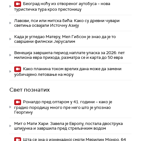
Београд ноћу из отвореног аутобуса – нова
туристичка тура кроз престоницу
Лавови, пси или митска бића: Како су древни чувари
светиња освајали Источну Азију
Када је угледао Матеру, Мел Гибсон је знао да је то
савршени филмски Јерусалим
Венеција завршила период наплате уласка за 2026: пет
милиона евра прихода, разматра се и карта до 50 евра
Како планина током врелих дана може да замени
уобичајено летовање на мору
Свет познатих
Роналдо пред олтаром у 41. години – како је
градио породицу много пре него што је упознао
Георгину
Мит о Мати Хари: Завела је Европу, постала двострука
шпијунка и завршила пред стрељачким водом
Шта се зна о изненадној смрти Мерилин Монро, 64