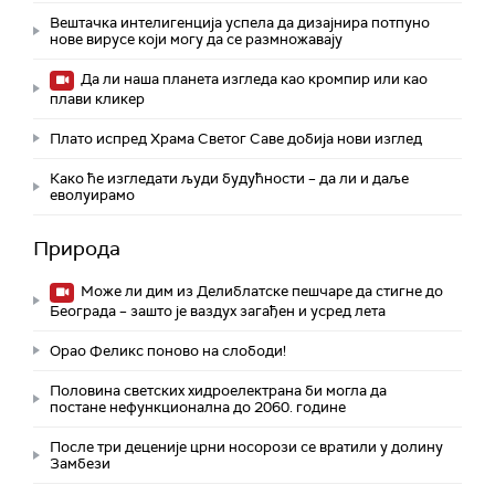
Вештачка интелигенција успела да дизајнира потпуно
нове вирусе који могу да се размножавају
Да ли наша планета изгледа као кромпир или као
плави кликер
Плато испред Храма Светог Саве добија нови изглед
Како ће изгледати људи будућности – да ли и даље
еволуирамо
Природа
Може ли дим из Делиблатске пешчаре да стигне до
Београда – зашто је ваздух загађен и усред лета
Орао Феликс поново на слободи!
Половина светских хидроелектрана би могла да
постане нефункционална до 2060. године
После три деценије црни носорози се вратили у долину
Замбези