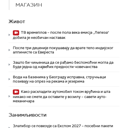
МАГАЗИН
Живот
ТВ времеплов – после пола века емисја „Лепеза"
добила је необичан наставак
После три деценије покушавају да врате тело индијског
алпинисте са Евереста
Зашто би чињеница да се рађамо беспомоћни могла да
буде једна од највећих предности човечанства
Вода на базенима у Београду исправна, стручњаци
позивају на опрез на рекама и језерима
Како расхладити аутомобил током врућина и шта
никако не смете да оставите у возилу – савети ауто-
механичара
Занимљивости
Златибор се повезује са Експом 2027 – посебни пакети