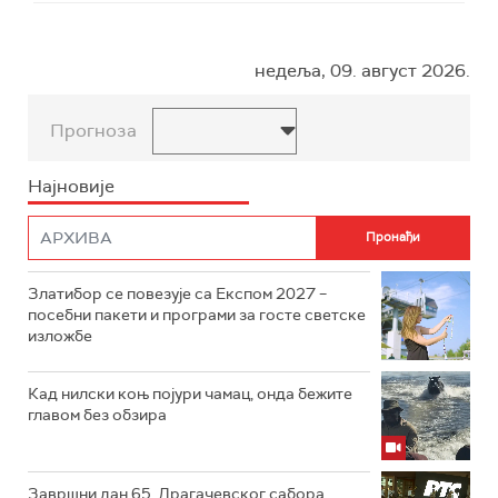
недеља, 09. август 2026.
Прогноза
Најновије
Златибор се повезује са Експом 2027 –
посебни пакети и програми за госте светске
изложбе
Кад нилски коњ појури чамац, онда бежите
главом без обзира
Завршни дан 65. Драгачевског сабора