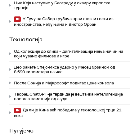
Ник Кејв наступио у Београду у оквиру европске
турнеје
У Гучу на Сабор трубача први стигли гости из
иностранства, међу њима и Виктор Орбан
Технологијa
Од колекције до клика – дигитализација мења начин на
који чувамо филмове и игре
Део ракете Спејс-Икса ударио у Месец брзином од
8.690 километара на час
После Сонија и Мајкрософт подигао цене конзола
Творац ChatGPT-ја тврди да је вештачка интелигенција
постала паметнија од људи
Да ли је Кина већ победила у технолошкој трци 21.
века
Путујемо