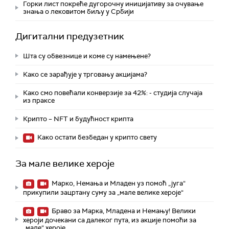
Горки лист покреће дугорочну иницијативу за очување
знања о лековитом биљу у Србији
Дигитални предузетник
Шта су обвезнице и коме су намењене?
Како се зарађује у трговању акцијама?
Како смо повећали конверзије за 42%: - студија случаја
из праксе
Крипто – NFT и будућност крипта
Како остати безбедан у крипто свету
За мале велике хероје
Марко, Немања и Младен уз помоћ „југа“
прикупили зацртану суму за „мале велике хероје“
Браво за Марка, Младена и Немању! Велики
хероји дочекани са далеког пута, из акције помоћи за
„мале“ хероје