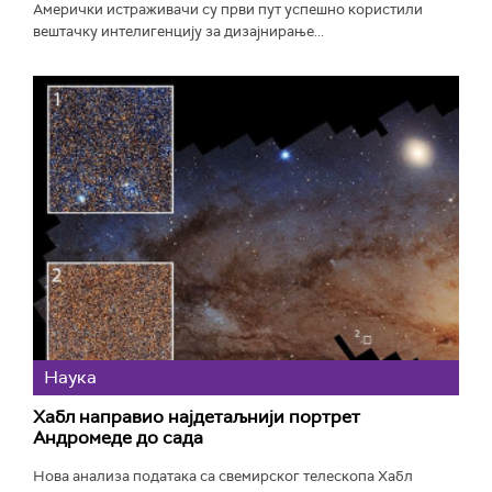
Амерички истраживачи су први пут успешно користили
вештачку интелигенцију за дизајнирање...
Наука
Хабл направио најдетаљнији портрет
Андромеде до сада
Нова анализа података са свемирског телескопа Хабл