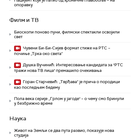
Пацијент који је патио од хроничне главобоље – на
опоравку
Филм и ТВ
Биоскопи поново пуни, филмски спектакли освојили
свет
Чувени Би-Би-Сијев формат стиже на РТС –
почиње „Трка око света“
Душка Вучинић: Интересовање кандидата за "РТС
тражи нова ТВ лица" премашило очекивања
Горан Старчевић: „Тврђава“ је прича о породици
као последњем бедему
Пола века серије „Грлом у јагоде" – о чему смо бринули
у безбрижно време
Наука
Живот на Земљи се два пута развио, показује нова
студија