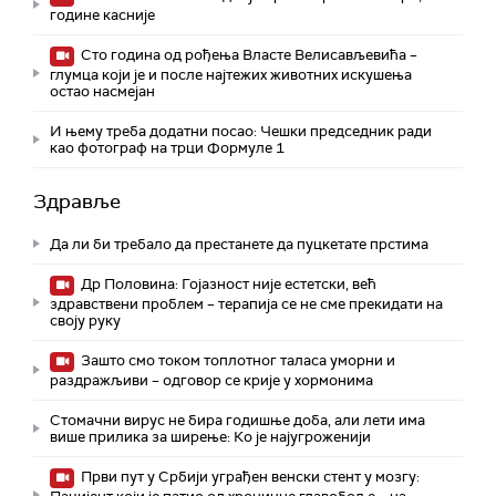
године касније
Сто година од рођења Власте Велисављевића –
глумца који је и после најтежих животних искушења
остао насмејан
И њему треба додатни посао: Чешки председник ради
као фотограф на трци Формуле 1
Здравље
Да ли би требало да престанете да пуцкетате прстима
Др Половина: Гојазност није естетски, већ
здравствени проблем – терапија се не сме прекидати на
своју руку
Зашто смо током топлотног таласа уморни и
раздражљиви – одговор се крије у хормонима
Стомачни вирус не бира годишње доба, али лети има
више прилика за ширење: Ко је најугроженији
Први пут у Србији уграђен венски стент у мозгу: