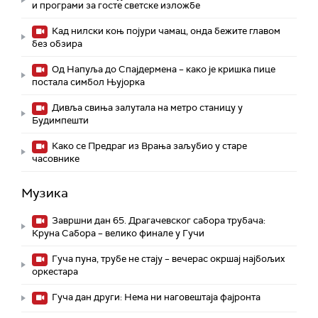
и програми за госте светске изложбе
Кад нилски коњ појури чамац, онда бежите главом
без обзира
Од Напуља до Спајдермена – како је кришка пице
постала симбол Њујорка
Дивља свиња залутала на метро станицу у
Будимпешти
Како се Предраг из Врања заљубио у старе
часовнике
Музика
Завршни дан 65. Драгачевског сабора трубача:
Круна Сабора – велико финале у Гучи
Гуча пуна, трубе не стају – вечерас окршај најбољих
оркестара
Гуча дан други: Нема ни наговештаја фајронта