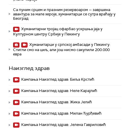
Са пуним срцем и празним резервоаром — завршена
авантура за мале хероје, хуманитарци се сутра враћају у
Београд
Хуманитарни тројац oфарбао ускршња јаја у
Културном центру Србије у Пекингу
Хуманитарци у српској амбасади у Пекингу:
Стигли смо на циљ, али још нисмо сакупили 200.000
евра
Наизглед здрав
Кампања Наизглед здрав: Биља Крстић
Кампања Наизглед здрав: Неле Карајлић
Кампања Наизглед здрав: Жика Јелић
Кампања Наизглед здрав: Милан Ђурђевић
Кампања Наизглед здрав: Јелена Гавриловић