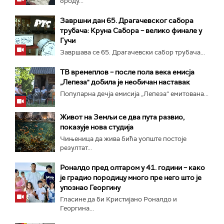
броду...
Завршни дан 65. Драгачевског сабора
трубача: Круна Сабора – велико финале у
Гучи
Завршава се 65. Драгачевски сабор трубача...
ТВ времеплов – после пола века емисја
„Лепеза" добила је необичан наставак
Популарна дечја емисија „Лепеза“ емитована...
Живот на Земљи се два пута развио,
показује нова студија
Чињеница да жива бића уопште постоје
резултат...
Роналдо пред олтаром у 41. години – како
је градио породицу много пре него што је
упознао Георгину
Гласине да би Кристијано Роналдо и
Георгина...