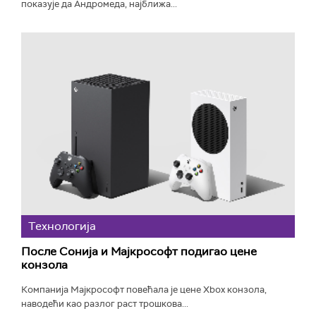
показује да Андромеда, најближа...
Технологијa
После Сонија и Мајкрософт подигао цене
конзола
Компанија Мајкрософт повећала је цене Xbox конзола,
наводећи као разлог раст трошкова...