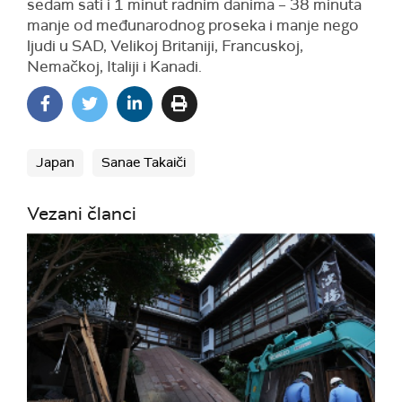
sedam sati i 1 minut radnim danima – 38 minuta
manje od međunarodnog proseka i manje nego
ljudi u SAD, Velikoj Britaniji, Francuskoj,
Nemačkoj, Italiji i Kanadi.
Japan
Sanae Takaiči
Vezani članci