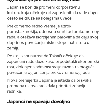
Japan se bori da promeni korporativnu
kulturu koja očekuje od zaposlenih da rade dugo i
često se druže sa kolegama uveče.
Prekomerno radno vreme je uzrok
porasta karošija, odnosno smrti od prekomernog
rada, a otežava iscrpljenim parovima da daju svoj
doprinos povećanju niske stope nataliteta u
zemlji.
Postoji zabrinutost da Takaiči očekuje da
zaposleni rade duže kako bi podstakli ekonomski
rast, dok njena administracija razmatra moguće
povećanje ograničenja prekovremenog rada.
Nova premijerka Japana je istakla da bi svaka
promena uslova rada dala prioritet zdravlju
radnika.
Japanci ne spavaju dovoljno