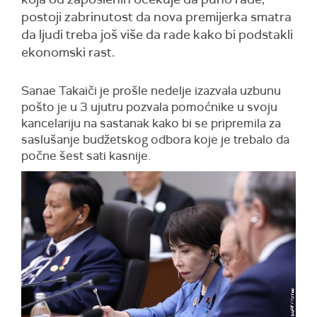
postoji zabrinutost da nova premijerka smatra
da ljudi treba još više da rade kako bi podstakli
ekonomski rast.
Sanae Takaiči je prošle nedelje izazvala uzbunu
pošto je u 3 ujutru pozvala pomoćnike u svoju
kancelariju na sastanak kako bi se pripremila za
saslušanje budžetskog odbora koje je trebalo da
počne šest sati kasnije.