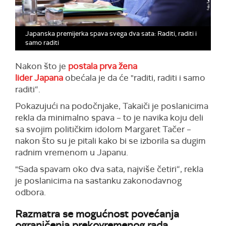
Japanska premijerka spava svega dva sata: Raditi, raditi i
samo raditi
Nakon što je
postala prva žena
lider Japana
obećala je da će "raditi, raditi i samo
raditi“.
Pokazujući na podočnjake, Takaiči je poslanicima
rekla da minimalno spava – to je navika koju deli
sa svojim političkim idolom Margaret Tačer –
nakon što su je pitali kako bi se izborila sa dugim
radnim vremenom u Japanu.
"Sada spavam oko dva sata, najviše četiri“, rekla
je poslanicima na sastanku zakonodavnog
odbora.
Razmatra se mogućnost povećanja
ograničenja prekovremenog rada