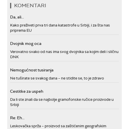
KOMENTARI
Da, ali...
Kako preživeti prva tri dana katastrofe u Srbiji, i za šta nas
priprema EU
Dvojnik mog oca
Verovatno svako od nas ima svog dvojnika sa kojim deli i sličnu
DNK
Nemogućnost tusiranja
Ne tuširate se svakog dana – ne stidite se, to je zdravo
Cestitke za uspeh
Da li ste znali da se najbolje gramofonske ručice proizvode u
Srbiji
Re: Eh...
Leskovačka sprža – proizvod sa zaštićenim geografskim