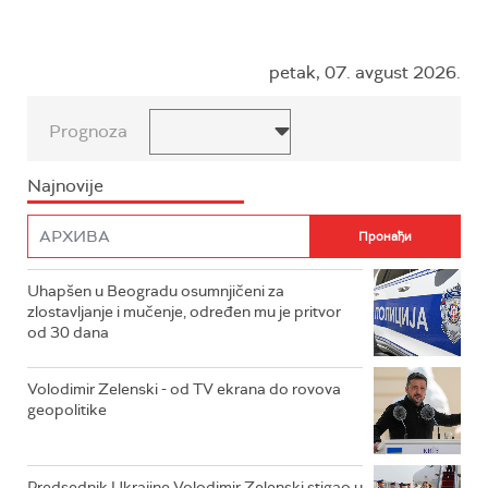
petak, 07. avgust 2026.
Prognoza
Najnovije
Uhapšen u Beogradu osumnjičeni za
zlostavljanje i mučenje, određen mu je pritvor
od 30 dana
Volodimir Zelenski - od TV ekrana do rovova
geopolitike
Predsednik Ukrajine Volodimir Zelenski stigao u