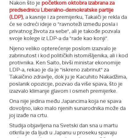
Nakon što je
početkom oktobra izabrana za
predsednicu Liberalno-demokratske partije
(LDP)
, a kasnije i za premijerku, Takaiči je rekla da
će se odreći ideje o "ravnoteži između posla i
privatnog života za sebe", ali je takođe pozvala
svoje kolege iz LDP-a da "rade kao konji".
Njeno veliko opterećenje poslom izazvalo je
zabrinutost i kod političkih istomišljenika, ali i kod
protivnika. Ken Saito, bivši ministar ekonomije
LDP-a, rekao je da je "iskreno zabrinut" za
Takaičino zdravlje, dok ju je Kacuhito Nakadžima,
poslanik opozicije, pozvao da više spava, što je
izazvalo klimanje glavom i osmeh premijerke.
Ona nije jedina među Japancima koja ne spava
dovoljno, iako malo njenih sunarodnika može da
joj izađe na crtu.
Studija objavljena na Svetski dan sna u martu
otkrila je da ljudi u Japanu u proseku spavaju