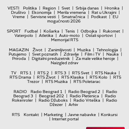
|
|
|
|
|
VESTI
Politika
Region
Svet
Srbija danas
Hronika
|
|
|
|
Društvo
Ekonomija
Merila vremena
Rat u Ukrajini
|
|
|
|
Vreme
Servisne vesti
Smatračnica
Podkast
EU
mogućnosti 2026
|
|
|
|
|
SPORT
Fudbal
Košarka
Tenis
Odbojka
Rukomet
|
|
|
|
Vaterpolo
Atletika
Auto-moto
Ostali sportovi
Memorijal RTS
|
|
|
|
MAGAZIN
Život
Zanimljivosti
Muzika
Tehnologija
|
|
|
|
|
Putujemo
Svet poznatih
Zdravlje
Film i TV
Nauka
|
|
|
Priroda
Digitalni preduzetnik
Za male velike heroje
Naizgled zdrav
|
|
|
|
|
TV
RTS 1
RTS 2
RTS 3
RTS Svet
RTS Nauka
|
|
|
|
RTS Drama
RTS Život
RTS Klasika
RTS Kolo
RTS
|
|
Trezor
RTS Muzika
RTS Poletarac
|
|
RADIO
Radio Beograd 1
Radio Beograd 2
Radio
|
|
|
Beograd 3
Beograd 202
Radio Pletenica
Radio
|
|
|
Rokenroler
Radio Džuboks
Radio Vrteška
Radio
|
Džezer
Arhiv
|
|
|
RTS
Kontakt
Marketing
Javne nabavke
Konkursi
|
Internet portal