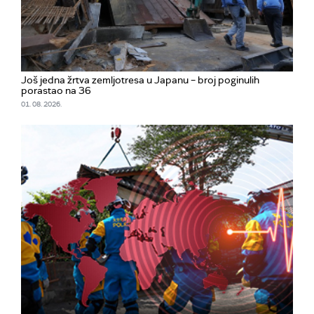
Još jedna žrtva zemljotresa u Japanu – broj poginulih
porastao na 36
01. 08. 2026.