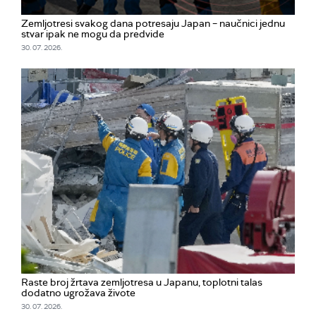
Zemljotresi svakog dana potresaju Japan – naučnici jednu
stvar ipak ne mogu da predvide
30. 07. 2026.
Raste broj žrtava zemljotresa u Japanu, toplotni talas
dodatno ugrožava živote
30. 07. 2026.