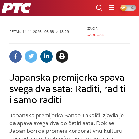
RTS
IZVOR:
PETAK, 14.11.2025, 06:38 -> 13:29
GARDIJAN
Japanska premijerka spava
svega dva sata: Raditi, raditi
i samo raditi
Japanska premijerka Sanae Takaiči izjavila je
da spava svega dva do četiri sata. Dok se
Japan bori da promeni korporativnu kulturu
koja od zaposlenih očekuje da puno rade,