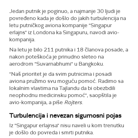
Jedan putnik je poginuo, a najmanje 30 ljudi je
povređeno kada je došlo do jakih turbulencija na
letu putničkog aviona kompanije "Singapur
erlajns" iz Londona ka Singapuru, navodi avio-
kompanija.
Na letu je bilo 211 putnika i 18 članova posade, a
nakon poteškoća je prinudno sleteo na
aerodrom "Suvarnabhumi" u Bangkoku.
"Naš prioritet je da svim putnicima i posadi
aviona pružimo svu moguću pomoć. Radimo sa
lokalnim vlastima na Tajlandu da bi obezbdili
neophodnu medicinsku pomoć", saopštila je
avio-kompanija, a piše
Rojters
.
Turbulencija i nevezan sigurnosni pojas
Iz "Singapur erlajnsa" nisu naveli u kom trenutku
je došlo do povreda i smrti putnika.