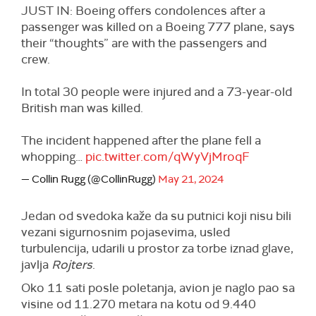
JUST IN: Boeing offers condolences after a
passenger was killed on a Boeing 777 plane, says
their “thoughts” are with the passengers and
crew.
In total 30 people were injured and a 73-year-old
British man was killed.
The incident happened after the plane fell a
whopping…
pic.twitter.com/qWyVjMroqF
— Collin Rugg (@CollinRugg)
May 21, 2024
Jedan od svedoka kaže da su putnici koji nisu bili
vezani sigurnosnim pojasevima, usled
turbulencija, udarili u prostor za torbe iznad glave,
javlja
Rojters
.
Oko 11 sati posle poletanja, avion je naglo pao sa
visine od 11.270 metara na kotu od 9.440