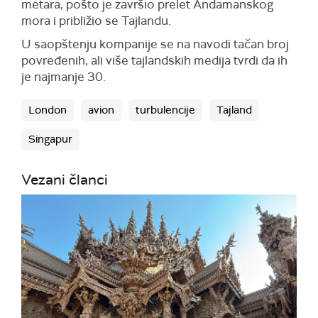
metara, pošto je završio prelet Andamanskog
mora i približio se Tajlandu.
U saopštenju kompanije se na navodi tačan broj
povređenih, ali više tajlandskih medija tvrdi da ih
je najmanje 30.
London
avion
turbulencije
Tajland
Singapur
Vezani članci