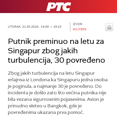
RTS
IZVOR:
UTORAK, 21.05.2024, 14:00 -> 19:23
ROJTERS
Putnik preminuo na letu za
Singapur zbog jakih
turbulencija, 30 povređeno
Zbog jakih turbulencija na letu Singapur
erlajnsa iz Londona ka Singapuru jedna osoba
je poginula, a najmanje 30 je povređeno. Do
incidenta je došlo zato što većina putnika nije
bila vezana sigurnosnim pojasevima. Avion je
prinudno sleteo u Bangkok, gde je
povređenima ukazana prva pomoć.