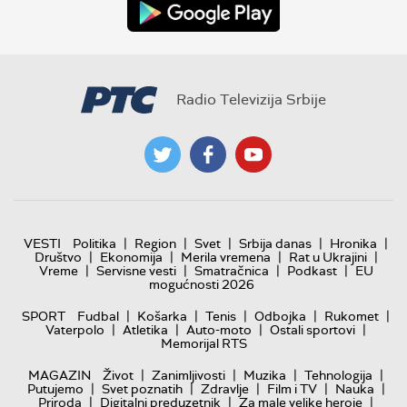
Radio Televizija Srbije
|
|
|
|
|
VESTI
Politika
Region
Svet
Srbija danas
Hronika
|
|
|
|
Društvo
Ekonomija
Merila vremena
Rat u Ukrajini
|
|
|
|
Vreme
Servisne vesti
Smatračnica
Podkast
EU
mogućnosti 2026
|
|
|
|
|
SPORT
Fudbal
Košarka
Tenis
Odbojka
Rukomet
|
|
|
|
Vaterpolo
Atletika
Auto-moto
Ostali sportovi
Memorijal RTS
|
|
|
|
MAGAZIN
Život
Zanimljivosti
Muzika
Tehnologija
|
|
|
|
|
Putujemo
Svet poznatih
Zdravlje
Film i TV
Nauka
|
|
|
Priroda
Digitalni preduzetnik
Za male velike heroje