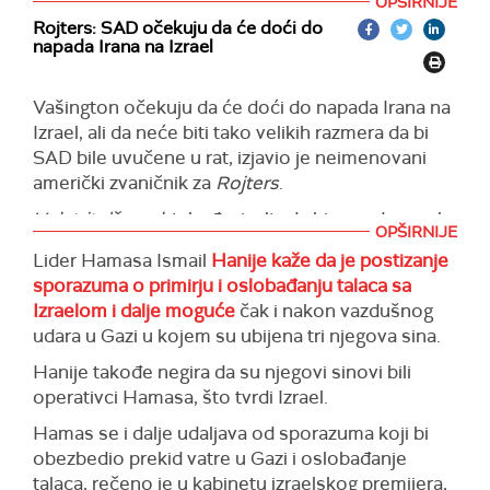
OPŠIRNIJE
(Reuters)
Rojters: SAD očekuju da će doći do
napada Irana na Izrael
Vašington očekuju da će doći do napada Irana na
Izrael, ali da neće biti tako velikih razmera da bi
SAD bile uvučene u rat, izjavio je neimenovani
američki zvaničnik za
Rojters
.
Volstrit džornal
, takođe, javlja da bi napada moglo
OPŠIRNIJE
da dođe u naredna 24 do 48 časova.
Lider Hamasa Ismail
Hanije kaže da je postizanje
Bela kuća je prethodno saopštila da SAD ne žele
sporazuma o primirju i oslobađanju talaca sa
da se širi sukob na Bliskom istoku, kao i da su
Izraelom i dalje moguće
čak i nakon vazdušnog
SAD prenele Iranu da nisu bile uključene u
udara u Gazi u kojem su ubijena tri njegova sina.
vazdušni napad na visokog iranskog vojnog
Hanije takođe negira da su njegovi sinovi bili
komandanta u Damasku.
operativci Hamasa,
što tvrdi
Izrael.
(Reuters, Times of Israel)
Hamas se i dalje udaljava od sporazuma koji bi
obezbedio prekid vatre u Gazi i oslobađanje
talaca,
rečeno je u
kabinet
u izraelskog
premijera,