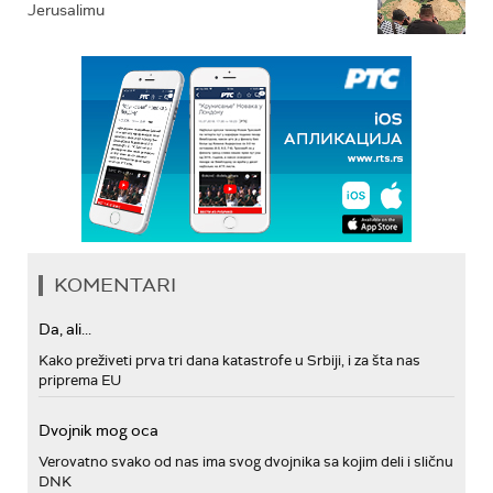
Jerusalimu
KOMENTARI
Da, ali...
Kako preživeti prva tri dana katastrofe u Srbiji, i za šta nas
priprema EU
Dvojnik mog oca
Verovatno svako od nas ima svog dvojnika sa kojim deli i sličnu
DNK