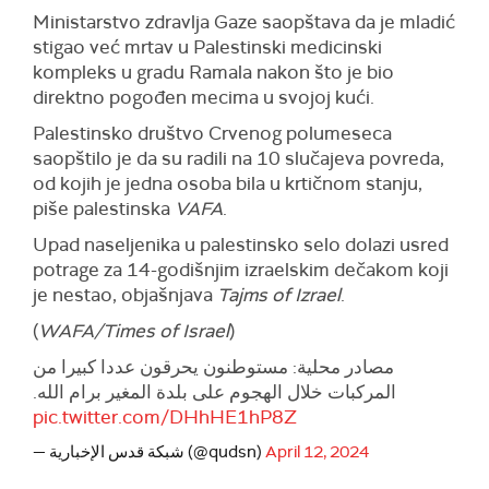
Ministarstvo zdravlja Gaze saopštava da je mladić
stigao već mrtav u Palestinski medicinski
kompleks u gradu Ramala nakon što je bio
direktno pogođen mecima u svojoj kući.
Palestinsko društvo Crvenog polumeseca
saopštilo je da su radili na 10 slučajeva povreda,
od kojih je jedna osoba bila u krtičnom stanju,
piše palestinska
VAFA
.
Upad naseljenika u palestinsko selo dolazi usred
potrage za 14-godišnjim izraelskim dečakom koji
je nestao, objašnjava
Tajms of Izrael
.
(
WAFA/Times of Israel
)
مصادر محلية: مستوطنون يحرقون عددا كبيرا من
المركبات خلال الهجوم على بلدة المغير برام الله.
pic.twitter.com/DHhHE1hP8Z
— شبكة قدس الإخبارية (@qudsn)
April 12, 2024