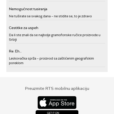
Nemogućnost tusiranja
Ne tuširate se svakog dana – ne stidite se, to je zdravo
Cestitke za uspeh
Da li ste znali da se najbolje gramofonske ručice proizvode u
Srbiji
Re: Eh...
Leskovačka sprža – proizvod sa zaštićenim geografskim
poreklom
Preuzmite RTS mobilnu aplikaciju