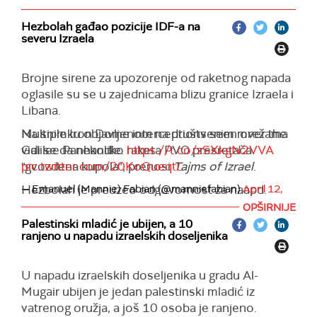
Hezbolah gađao pozicije IDF-a na
severu Izraela
Brojne sirene za upozorenje od raketnog napada
oglasile su se u zajednicama blizu granice Izraela i
Libana.
Na snimku objavljenom na društvenim mrežama
Multiple Iron Dome interceptions seen over the
vidi se da nekoliko raketa PVO presretača
Galilee Panhandle.
https://t.co/zSXkgN2VVA
"gvozdena kupola", prenosi
pic.twitter.com/20KoQueqtL
Tajms of Izrael
.
Hezbolah je preuzeo odgovornost za naapd.
— Emanuel (Mannie) Fabian (@manniefabian)
April 12,
2024
OPŠIRNIJE
U saopštenju Hezbolaha se navodi da je
Palestinski mladić je ubijen, a 10
ispaljeno desetine raketa na artiljerijske položaje
ranjeno u napadu izraelskih doseljenika
IDF na severu Izraela, piše izraelski medij.
Nema izveštaja o povređenima u napadu.
U napadu izraelskih doseljenika u gradu Al-
Mugair ubijen je jedan palestinski mladić iz
(
Times of Israel
)
vatrenog oružja, a još 10 osoba je ranjeno.