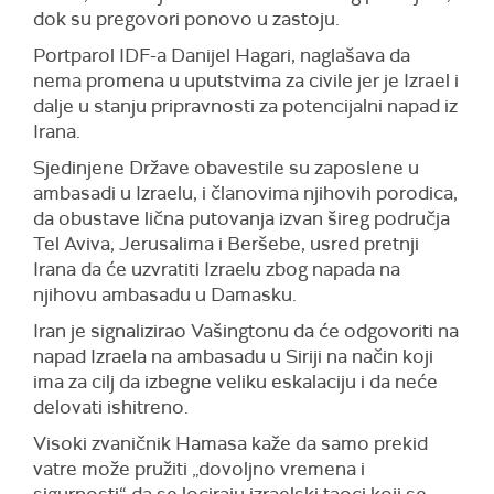
dok su pregovori ponovo u zastoju.
Portparol IDF-a Danijel Hagari, naglašava da
nema promena u uputstvima za civile jer je Izrael i
dalje u stanju pripravnosti za potencijalni napad iz
Irana.
Sjedinjene Države obavestile su zaposlene u
ambasadi u Izraelu, i članovima njihovih porodica,
da obustave lična putovanja izvan šireg područja
Tel Aviva, Jerusalima i Beršebe, usred pretnji
Irana da će uzvratiti Izraelu zbog napada na
njihovu ambasadu u Damasku.
Iran je signalizirao Vašingtonu da će odgovoriti na
napad Izraela na ambasadu u Siriji na način koji
ima za cilj da izbegne veliku eskalaciju i da neće
delovati ishitreno.
Visoki zvaničnik Hamasa kaže da samo prekid
vatre može pružiti „dovoljno vremena i