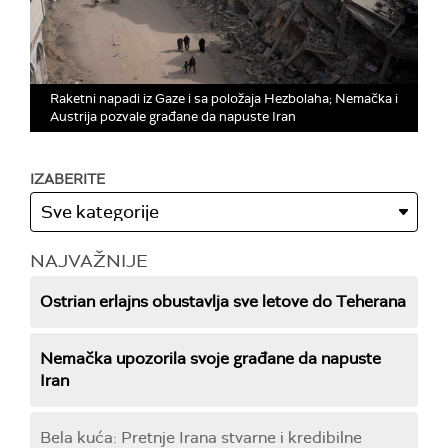
Raketni napadi iz Gaze i sa položaja Hezbolaha; Nemačka i
Austrija pozvale građane da napuste Iran
IZABERITE
NAJVAŽNIJE
Ostrian erlajns obustavlja sve letove do Teherana
Nemačka upozorila svoje građane da napuste
Iran
Bela kuća: Pretnje Irana stvarne i kredibilne