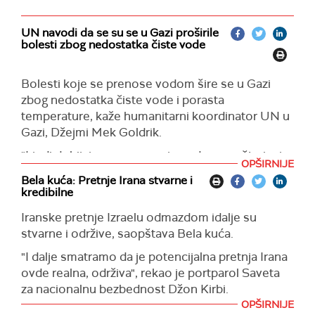
UN navodi da se su se u Gazi proširile
bolesti zbog nedostatka čiste vode
Bolesti koje se prenose vodom šire se u Gazi
zbog nedostatka čiste vode i porasta
temperature, kaže humanitarni koordinator UN u
Gazi, Džejmi Mek Goldrik.
"Ljudi dobijaju mnogo manje vode nego što im je
OPŠIRNIJE
potrebno, a kao rezultat toga, došlo je do bolesti
Bela kuća: Pretnje Irana stvarne i
koje se prenose vodom, zbog nedostatka
kredibilne
bezbedne i čiste vode i poremećaja sanitarnih
Iranske pretnje Izraelu odmazdom idalje su
sistema", saopštava Mek Goldrik.
stvarne i održive, saopštava Bela kuća.
Kaže da mora da se pronađe način u narednim
"I dalje smatramo da je potencijalna pretnja Irana
mesecima, kako bi bilo bolje snabdevanje vodom
ovde realna, održiva", rekao je portparol Saveta
u oblastima u kojima su ljudi trenutno
za nacionalnu bezbednost Džon Kirbi.
prenaseljeni, objašnjava humanitarni koordinator
OPŠIRNIJE
UN u Gazi.
Kirbi dodaje da Sjedinjene Države posmatraju