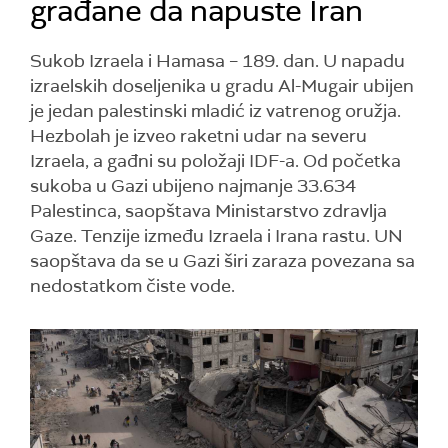
građane da napuste Iran
Sukob Izraela i Hamasa – 189. dan. U napadu
izraelskih doseljenika u gradu Al-Mugair ubijen
je jedan palestinski mladić iz vatrenog oružja.
Hezbolah je izveo raketni udar na severu
Izraela, a gađni su položaji IDF-a. Od početka
sukoba u Gazi ubijeno najmanje 33.634
Palestinca, saopštava Ministarstvo zdravlja
Gaze. Tenzije između Izraela i Irana rastu. UN
saopštava da se u Gazi širi zaraza povezana sa
nedostatkom čiste vode.