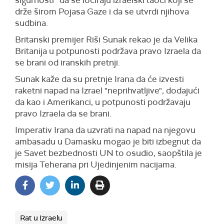
sigurnosti“ da se lociraju izraelski taoci koji se
drže širom Pojasa Gaze i da se utvrdi njihova
sudbina.
Britanski premijer Riši Sunak rekao je da Velika
Britanija u potpunosti podržava pravo Izraela da
se brani od iranskih pretnji.
Sunak kaže da su pretnje Irana da će izvesti
raketni napad na Izrael "neprihvatljive", dodajući
da kao i Amerikanci, u potpunosti podržavaju
pravo Izraela da se brani.
Imperativ Irana da uzvrati na napad na njegovu
ambasadu u Damasku mogao je biti izbegnut da
je Savet bezbednosti UN to osudio, saopštila je
misija Teherana pri Ujedinjenim nacijama.
Rat u Izraelu