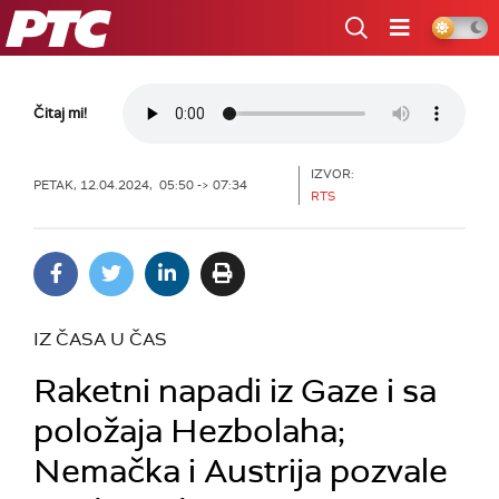
RTS
Čitaj mi!
IZVOR:
PETAK, 12.04.2024, 05:50 -> 07:34
RTS
IZ ČASA U ČAS
Raketni napadi iz Gaze i sa
položaja Hezbolaha;
Nemačka i Austrija pozvale