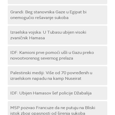
Grandi: Beg stanovnika Gaze u Egipat bi
onemogućio rešavanje sukoba
Izraelska vojska: U Tubasu ubijen visoki
zvaničnik Hamasa
IDF: Kamioni prve pomoći ušli u Gazu preko
novootvorenog severnog prelaza
Palestinski mediji: Više od 70 povređenih u
izraelskom napadu na kamp Nuseirat
IDF: Ubijen Hamasov šef policije Džabalija
MSP pozvao Francuze da ne putuju na Bliski
istok zbog opasnosti od širenja sukoba