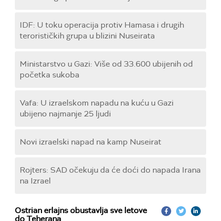
IDF: U toku operacija protiv Hamasa i drugih
terorističkih grupa u blizini Nuseirata
Ministarstvo u Gazi: Više od 33.600 ubijenih od
početka sukoba
Vafa: U izraelskom napadu na kuću u Gazi
ubijeno najmanje 25 ljudi
Novi izraelski napad na kamp Nuseirat
Rojters: SAD očekuju da će doći do napada Irana
na Izrael
Ostrian erlajns obustavlja sve letove
do Teherana