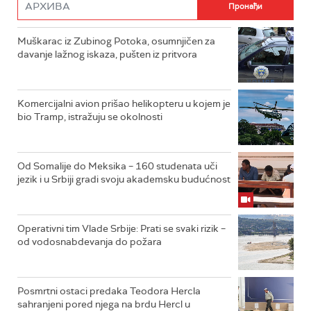
Muškarac iz Zubinog Potoka, osumnjičen za
davanje lažnog iskaza, pušten iz pritvora
Komercijalni avion prišao helikopteru u kojem je
bio Tramp, istražuju se okolnosti
Od Somalije do Meksika – 160 studenata uči
jezik i u Srbiji gradi svoju akademsku budućnost
Operativni tim Vlade Srbije: Prati se svaki rizik –
od vodosnabdevanja do požara
Posmrtni ostaci predaka Teodora Hercla
sahranjeni pored njega na brdu Hercl u