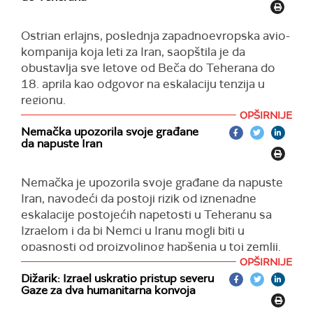
Ostrian erlajns, poslednja zapadnoevropska avio-
kompanija koja leti za Iran, saopštila je da
obustavlja sve letove od Beča do Teherana do
18. aprila kao odgovor na eskalaciju tenzija u
regionu.
OPŠIRNIJE
Austrijska avio-kompanija je nastavila da leti za
Nemačka upozorila svoje građane
iransku prestonicu duže nego njena matična kuća
da napuste Iran
nemačka Lufthanza, jer je Beč bliže Teheranu, što
znači da bi lakše mogla da prekine letove ili da
Nemačka je upozorila svoje građane da napuste
preko noći ostavi osoblje u Teheranu u slučaju da
Iran, navodeći da postoji rizik od iznenadne
bude primorana.
eskalacije postojećih napetosti u Teheranu sa
Rute koje prolaze kroz iranski vazdušni prostor,
Izraelom i da bi Nemci u Iranu mogli biti u
takođe, biće modifikovane, navodi se u
opasnosti od proizvoljnog hapšenja u toj zemlji.
saopštenju Ostrian erlajnsa.
OPŠIRNIJE
"U postojećim napetostima, pogotovo između
Dižarik: Izrael uskratio pristup severu
Austrijsko Ministarstvo spoljnih poslova, nakon
Izraela i Irana, postoji rizik od iznenadne
Gaze za dva humanitarna konvoja
nemačkog, pozvalo je svoje građane da napuste
eskalacije. Ne može se isključiti mogućnost