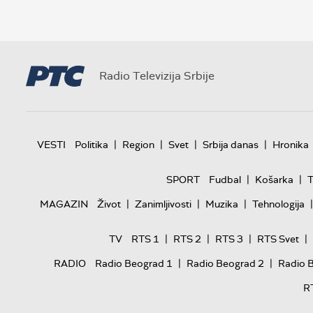
Radio Televizija Srbije
|
|
|
|
VESTI
Politika
Region
Svet
Srbija danas
Hronika
|
|
SPORT
Fudbal
Košarka
T
|
|
|
|
MAGAZIN
Život
Zanimljivosti
Muzika
Tehnologija
|
|
|
|
TV
RTS 1
RTS 2
RTS 3
RTS Svet
|
|
RADIO
Radio Beograd 1
Radio Beograd 2
Radio 
R