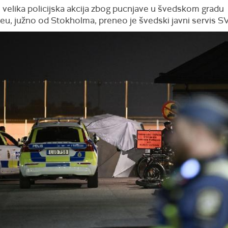
 velika policijska akcija zbog pucnjave u švedskom gradu
eu, južno od Stokholma, preneo je švedski javni servis S