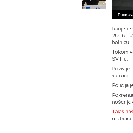
Pucnjava
Ranjene s
2006. i 2
bolnicu.
Tokom ve
SVT-u.
Poziv je 
vatromet
Policija 
Pokrenuta
nošenje 
Talas nas
o obraču