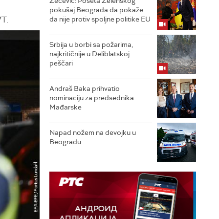
Zečević: Poseta Zelenskog
pokušaj Beograda da pokaže
VT.
da nije protiv spoljne politike EU
Srbija u borbi sa požarima,
najkritičnije u Deliblatskoj
peščari
Andraš Baka prihvatio
nominaciju za predsednika
Mađarske
Napad nožem na devojku u
Beogradu