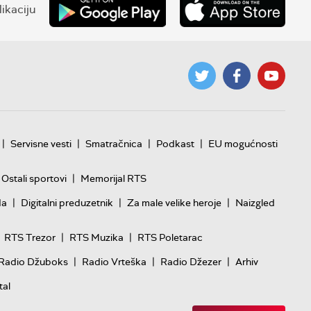
ikaciju
|
|
|
|
Servisne vesti
Smatračnica
Podkast
EU mogućnosti
|
Ostali sportovi
Memorijal RTS
|
|
|
da
Digitalni preduzetnik
Za male velike heroje
Naizgled
|
|
RTS Trezor
RTS Muzika
RTS Poletarac
|
|
|
Radio Džuboks
Radio Vrteška
Radio Džezer
Arhiv
tal