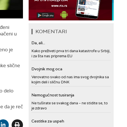
ođeni
KOMENTARI
bačeni u
Da, ali...
eno je
Kako preživeti prva tri dana katastrofe u Srbiji,
i za šta nas priprema EU
uke slične
Dvojnik mog oca
Verovatno svako od nas ima svog dvojnika sa
kojim deli i sličnu DNK
no delo
Nemogućnost tusiranja
Ne tuširate se svakog dana – ne stidite se, to
se da je reč
je zdravo
Cestitke za uspeh