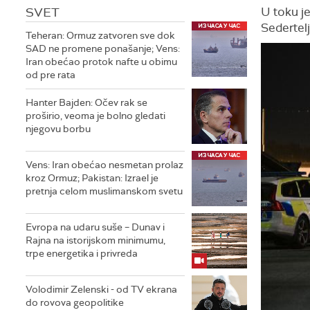
SVET
U toku je
Sedertelj
Teheran: Ormuz zatvoren sve dok
SAD ne promene ponašanje; Vens:
Iran obećao protok nafte u obimu
od pre rata
Hanter Bajden: Očev rak se
proširio, veoma je bolno gledati
njegovu borbu
Vens: Iran obećao nesmetan prolaz
kroz Ormuz; Pakistan: Izrael je
pretnja celom muslimanskom svetu
Evropa na udaru suše – Dunav i
Rajna na istorijskom minimumu,
trpe energetika i privreda
Volodimir Zelenski - od TV ekrana
do rovova geopolitike