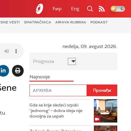
Ћир
Eng
ISNE VESTI
SMATRAČNICA
ARHIVA RUBRIKA
PODKAST
nedelja, 09. avgust 2026.
Prognoza
Najnovije
pšene
Gde se krije sledeći srpski
"jednorog" – dobra ideja nije
stu
dovoljna za uspeh