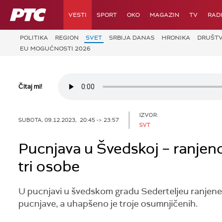
RTS
VESTI
SPORT
OKO
MAGAZIN
TV
RAD
POLITIKA
REGION
SVET
SRBIJA DANAS
HRONIKA
DRUŠT
EU MOGUĆNOSTI 2026
Čitaj mi!
IZVOR:
SUBOTA, 09.12.2023, 20:45 -> 23:57
SVT
Pucnjava u Švedskoj – ranjeno
tri osobe
U pucnjavi u švedskom gradu Sederteljeu ranjene s
pucnjave, a uhapšeno je troje osumnjičenih.