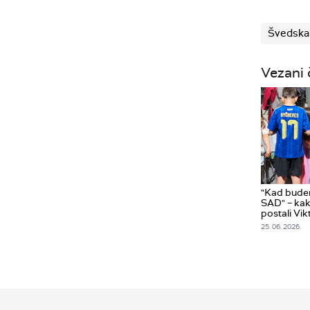
Švedska
Vezani 
"Kad budem
SAD" – kak
postali Vi
25. 06. 2026.