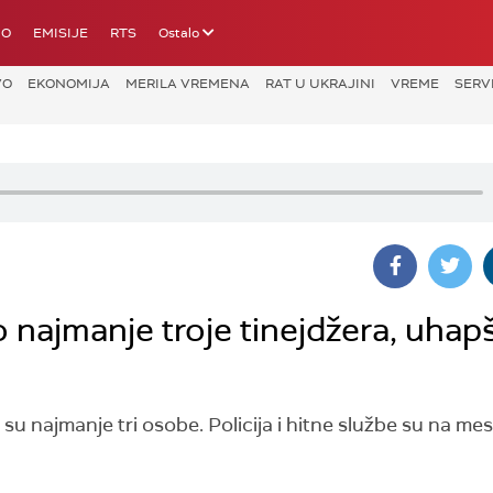
IO
EMISIJE
RTS
Ostalo
VO
EKONOMIJA
MERILA VREMENA
RAT U UKRAJINI
VREME
SERV
 najmanje troje tinejdžera, uha
u najmanje tri osobe. Policija i hitne službe su na me