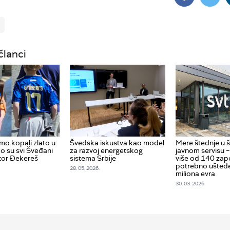
članci
o kopali zlato u
Švedska iskustva kao model
Mere štednje u
o su svi Šveđani
za razvoj energetskog
javnom servisu –
ktor Đekereš
sistema Srbije
više od 140 zap
potrebno uštede
28. 05. 2026.
miliona evra
30. 03. 2026.