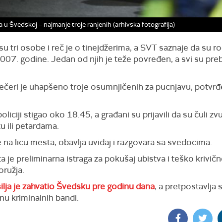
 u Švedskoj – najmanje troje ranjenih (arhivska fotografija)
u tri osobe i reč je o tinejdžerima, a SVT saznaje da su r
007. godine. Jedan od njih je teže povređen, a svi su pre
čeri je uhapšeno troje osumnjičenih za pucnjavu, potvrđ
policiji stigao oko 18.45, a građani su prijavili da su čuli zv
u ili petardama.
je na licu mesta, obavlja uviđaj i razgovara sa svedocima.
 je preliminarna istraga za pokušaj ubistva i teško krivič
oružja.
ilja je zahvatio Švedsku pre godinu dana
, a pretpostavlja 
nu kriminalnih bandi.