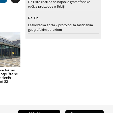
Da li ste znali da se najbolje gramofonske
ručice proizvode u Srbiji
Re: Eh...
Leskovačka sprža – proizvod sa zaštićenim
geografskim poreklom
 švedskom
 otpušta se
oslenih,
ti 32