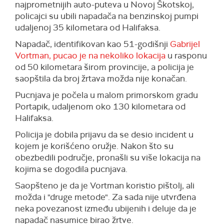
najprometnijih auto-puteva u Novoj Škotskoj,
policajci su ubili napadača na benzinskoj pumpi
udaljenoj 35 kilometara od Halifaksa.
Napadač, identifikovan kao 51-godišnji
Gabrijel
Vortman, pucao je na nekoliko lokacija
u rasponu
od 50 kilometara širom provincije, a policija je
saopštila da broj žrtava možda nije konačan.
Pucnjava je počela u malom primorskom gradu
Portapik, udaljenom oko 130 kilometara od
Halifaksa.
Policija je dobila prijavu da se desio incident u
kojem je korišćeno oružje. Nakon što su
obezbedili područje, pronašli su više lokacija na
kojima se dogodila pucnjava.
Saopšteno je da je Vortman koristio pištolj, ali
možda i "druge metode". Za sada nije utvrđena
neka povezanost između ubijenih i deluje da je
napadač nasumice birao žrtve.