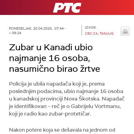
RTS
IZVOR:
PONEDELJAK, 20.04.2020, 07:44 -
> 09:24
CBC.CA, TANJUG
Zubar u Kanadi ubio
najmanje 16 osoba,
nasumično birao žrtve
Policija je ubila napadača koji je, prema
poslednjim podacima, ubio najmanje 16 osoba
u kanadskoj provinciji Nova Škotska. Napadač
je identifikovan – reč je o Gabrijelu Vortmanu,
koji je radio kao zubar-protetičar.
Nakon potere koja se dešavala na jednom od