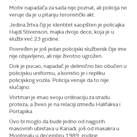
Motiv napadača za sada nije poznat, ali policija ne
veruje da je u pitanju teroristički akt.
Jedina žrtva čiji je identitet saopšten je policajka
Hajdi Stivenson, majka dvoje dece, koja je u
službi već 23 godine.
Povređen je još jedan policijski službenik čije ime
nije objavljeno, ali nije životno ugrožen.
Dok je pucao, napadač je delimično bio obučen u
policijsku uniformu, a koristio je i repliku
policijskog vozila. Policija veruje da to nije
slučajno.
Vortman je imao svoju ordinaciju za izradu
proteza, a živeo je na relaciji između Halifaksa i
Portapika.
Ovo bi moglo da bude jedno od najgorih
masovnih ubistava u Kanadi, još od masakra u
Montrealu u decembru 1989. godine.