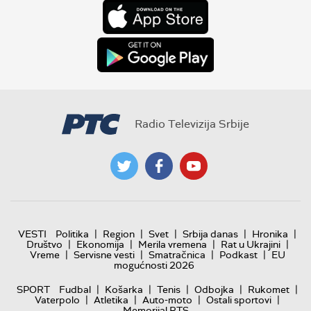
Radio Televizija Srbije
|
|
|
|
|
VESTI
Politika
Region
Svet
Srbija danas
Hronika
|
|
|
|
Društvo
Ekonomija
Merila vremena
Rat u Ukrajini
|
|
|
|
Vreme
Servisne vesti
Smatračnica
Podkast
EU
mogućnosti 2026
|
|
|
|
|
SPORT
Fudbal
Košarka
Tenis
Odbojka
Rukomet
|
|
|
|
Vaterpolo
Atletika
Auto-moto
Ostali sportovi
Memorijal RTS