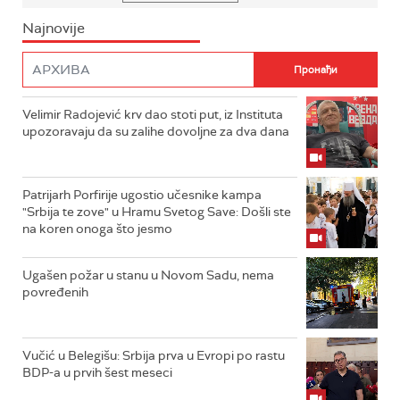
Najnovije
Velimir Radojević krv dao stoti put, iz Instituta
upozoravaju da su zalihe dovoljne za dva dana
Patrijarh Porfirije ugostio učesnike kampa
"Srbija te zove" u Hramu Svetog Save: Došli ste
na koren onoga što jesmo
Ugašen požar u stanu u Novom Sadu, nema
povređenih
Vučić u Belegišu: Srbija prva u Evropi po rastu
BDP-a u prvih šest meseci