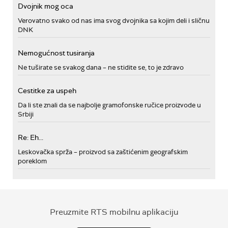
Dvojnik mog oca
Verovatno svako od nas ima svog dvojnika sa kojim deli i sličnu
DNK
Nemogućnost tusiranja
Ne tuširate se svakog dana – ne stidite se, to je zdravo
Cestitke za uspeh
Da li ste znali da se najbolje gramofonske ručice proizvode u
Srbiji
Re: Eh...
Leskovačka sprža – proizvod sa zaštićenim geografskim
poreklom
Preuzmite RTS mobilnu aplikaciju