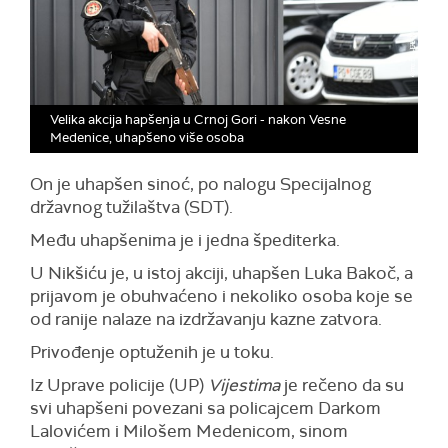
Velika akcija hapšenja u Crnoj Gori - nakon Vesne
Medenice, uhapšeno više osoba
On je uhapšen sinoć, po nalogu Specijalnog
državnog tužilaštva (SDT).
Među uhapšenima je i jedna špediterka.
U Nikšiću je, u istoj akciji, uhapšen Luka Bakoč, a
prijavom je obuhvaćeno i nekoliko osoba koje se
od ranije nalaze na izdržavanju kazne zatvora.
Privođenje optuženih je u toku.
Iz Uprave policije (UP)
Vijestima
je rečeno da su
svi uhapšeni povezani sa policajcem Darkom
Lalovićem i Milošem Medenicom, sinom