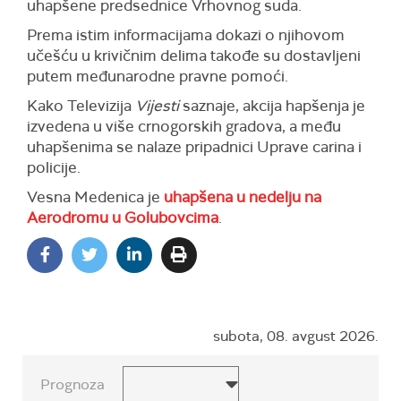
uhapšene predsednice Vrhovnog suda.
Prema istim informacijama dokazi o njihovom
učešću u krivičnim delima takođe su dostavljeni
putem međunarodne pravne pomoći.
Kako Televizija
Vijesti
saznaje, akcija hapšenja je
izvedena u više crnogorskih gradova, a među
uhapšenima se nalaze pripadnici Uprave carina i
policije.
Vesna Medenica je
uhapšena u nedelju na
Aerodromu u Golubovcima
.
subota, 08. avgust 2026.
Prognoza