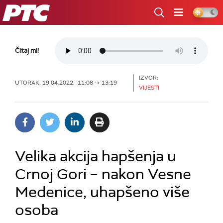
RTS
Čitaj mi!
IZVOR:
UTORAK, 19.04.2022, 11:08 -> 13:19
VIJESTI
Velika akcija hapšenja u
Crnoj Gori – nakon Vesne
Medenice, uhapšeno više
osoba