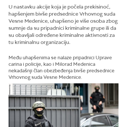
U nastavku akcije koja je počela prekisinoć,
hapšenjem bivše predsednice Vrhovnog suda
Vesne Medenice, uhapšeno je više osoba zbog
sumnje da su pripadnici kriminalne grupe ili da
su obavljali određene kriminalne aktivnosti za
tu kriminalnu organizaciju.
Među uhapšenima se nalaze pripadnici Uprave
carina i policije, kao i Milorad Medenica
nekadašnji član obezbeđenja bivše predsednice
Vrhovnog suda Vesne Medenice.