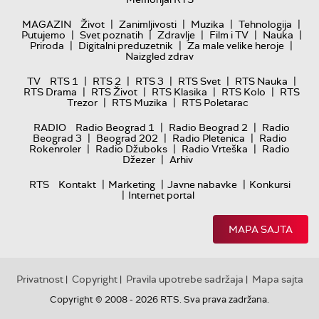
|
|
|
|
MAGAZIN
Život
Zanimljivosti
Muzika
Tehnologija
|
|
|
|
|
Putujemo
Svet poznatih
Zdravlje
Film i TV
Nauka
|
|
|
Priroda
Digitalni preduzetnik
Za male velike heroje
Naizgled zdrav
|
|
|
|
|
TV
RTS 1
RTS 2
RTS 3
RTS Svet
RTS Nauka
|
|
|
|
RTS Drama
RTS Život
RTS Klasika
RTS Kolo
RTS
|
|
Trezor
RTS Muzika
RTS Poletarac
|
|
RADIO
Radio Beograd 1
Radio Beograd 2
Radio
|
|
|
Beograd 3
Beograd 202
Radio Pletenica
Radio
|
|
|
Rokenroler
Radio Džuboks
Radio Vrteška
Radio
|
Džezer
Arhiv
|
|
|
RTS
Kontakt
Marketing
Javne nabavke
Konkursi
|
Internet portal
MAPA SAJTA
Privatnost
Copyright
Pravila upotrebe sadržaja
Mapa sajta
|
|
|
Copyright © 2008 - 2026 RTS. Sva prava zadržana.