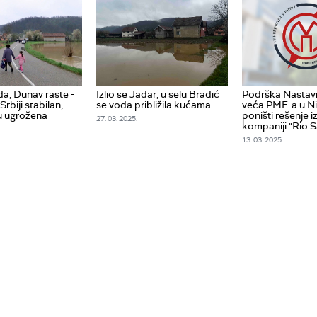
a, Dunav raste -
Izlio se Jadar, u selu Bradić
Podrška Nasta
Srbiji stabilan,
se voda približila kućama
veća PMF-a u Ni
su ugrožena
poništi rešenje 
27. 03. 2025.
kompaniji "Rio 
13. 03. 2025.