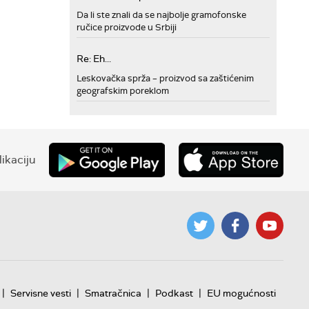
Da li ste znali da se najbolje gramofonske
ručice proizvode u Srbiji
Re: Eh...
Leskovačka sprža – proizvod sa zaštićenim
geografskim poreklom
ikaciju
|
|
|
|
Servisne vesti
Smatračnica
Podkast
EU mogućnosti