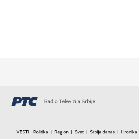
Radio Televizija Srbije
|
|
|
|
VESTI
Politika
Region
Svet
Srbija danas
Hronika