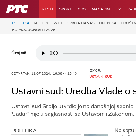
RTS
VESTI
SPORT
OKO
MAGAZIN
TV
RAD
POLITIKA
REGION
SVET
SRBIJA DANAS
HRONIKA
DRUŠT
EU MOGUĆNOSTI 2026
Čitaj mi!
IZVOR:
ČETVRTAK, 11.07.2024, 16:38 -> 18:40
USTAVNI SUD
Ustavni sud: Uredba Vlade o s
Ustavni sud Srbije utvrdio je na današnjoj sedni
"Jadar" nije u saglasnosti sa Ustavom i Zakonom.
POLITIKA
Na sajtu 