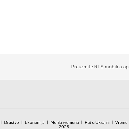
Preuzmite RTS mobilnu apl
|
|
|
|
|
Društvo
Ekonomija
Merila vremena
Rat u Ukrajini
Vreme
2026