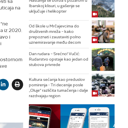
Nastavlja se borba s požarom u
sti sa
Ibarskoj klisuri, u gašenje se
ticaja na
uključuje i helikopter
 "ne
Od škole u Mrčajevcima do
a iz 2020.
društvenih mreža – kako
avo i
prepoznati i zaustaviti polno
uznemiravanje među decom
i
Dan rudara – Srećno! Vučić:
prostornom
Rudarstvo opstaje kao jedan od
stubova privrede
 sve
Kultura sećanja kao preduslov
pomirenja ­- Tri decenije posle
„Oluje“ različita tumačenja i dalje
razdvajaju region