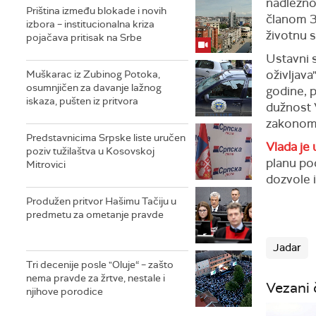
nadležnos
Priština između blokade i novih
članom 3
izbora – institucionalna kriza
životnu s
pojačava pritisak na Srbe
Ustavni 
oživljav
Muškarac iz Zubinog Potoka,
osumnjičen za davanje lažnog
godine, 
iskaza, pušten iz pritvora
dužnost V
zakonom, 
Predstavnicima Srpske liste uručen
Vlada je
poziv tužilaštva u Kosovskoj
planu po
Mitrovici
dozvole 
Produžen pritvor Hašimu Tačiju u
predmetu za ometanje pravde
Jadar
Tri decenije posle "Oluje“ – zašto
nema pravde za žrtve, nestale i
Vezani 
njihove porodice