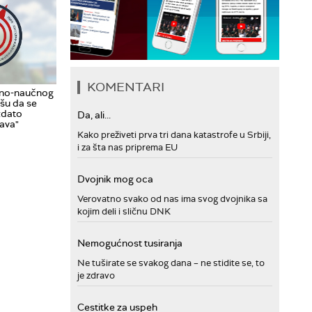
KOMENTARI
vno-naučnog
šu da se
izdato
Da, ali...
Sava"
Kako preživeti prva tri dana katastrofe u Srbiji,
i za šta nas priprema EU
Dvojnik mog oca
Verovatno svako od nas ima svog dvojnika sa
kojim deli i sličnu DNK
Nemogućnost tusiranja
Ne tuširate se svakog dana – ne stidite se, to
je zdravo
Cestitke za uspeh