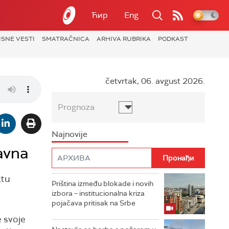
Ћир
Eng
ISNE VESTI
SMATRAČNICA
ARHIVA RUBRIKA
PODKAST
četvrtak, 06. avgust 2026.
Prognoza
Najnovije
avna
ktu
Priština između blokade i novih
izbora – institucionalna kriza
pojačava pritisak na Srbe
e svoje