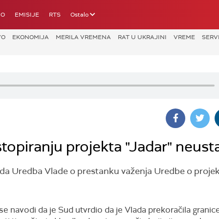
IO
EMISIJE
RTS
Ostalo
VO
EKONOMIJA
MERILA VREMENA
RAT U UKRAJINI
VREME
SERV
topiranju projekta "Jadar" neust
ci da Uredba Vlade o prestanku važenja Uredbe o proje
se navodi da je Sud utvrdio da je Vlada prekoračila granic