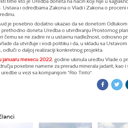
ti time što je Uredba doneta na način koji nije u saglasno
. Ustava i odredbama Zakona o Vladi i Zakona o proceni u
redinu.
sud je posebno dodatno ukazao da se donetom Odlukom
a" prethodno doneta Uredba o utvrđivanju Prostornog plan
pri čemu se ne zadire ni u ustavnu nadležnost, odnosno pr
lade da utvrđuje i vodi politiku i da, u skladu sa Ustavom 
odluči o daljoj realizaciji konkretnog projekta.
 u januaru mesecu 2022.
godine ukinula uredbu Vlade o 
dručja posebne namene za preradu minerala jadarit, kao i
i uredbe u vezi sa kompanijom "Rio Tinto".
članci