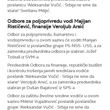
poslanicu "Aleksandar Vučić - Srbija ne sme da
stane" Svetlanu Milijić.
Odbore za poljoprivredu vodi Majijan
Rističević, finansije Veroljub Arsić
Odbor za poljoprivredu, šumarstvo i
vodoprivredu i u ovom sazivu će voditi Marijan
Rističević iz poslaničke grupe PS-NSS- USS, a za
zamenika predsednika odbora je izabran Jožef
Tobiaš iz SVM-a.
Predsednik Odbora za finansije, republički budžet
i kontrolu trošenja javnih sredstava vodiće
poslanik "Aleksandar Vučić - Srbija ne sme da
stane" Veroljub Arsić, a za zamenika predsednika
izabran je Dušan Bajatović iz SPS-a.
Odbor za zaštitu životne sredine vodiće u ovom
sazivu Milimir Vujadinović poslanik poslaničke
grupe "Aleksandar Vučić - Srbija ne sme da