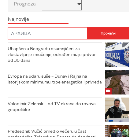
Prognoza
Najnovije
Uhapšen u Beogradu osumnjičeni za
zlostavljanje i mučenje, određen mu je pritvor
od 30 dana
Evropa na udaru suše – Dunav i Rajna na
istorijskom minimumu, trpe energetika i privreda
Volodimir Zelenski - od TV ekrana do rovova
geopolitike
Predsednik Vučić priredio večeru u čast