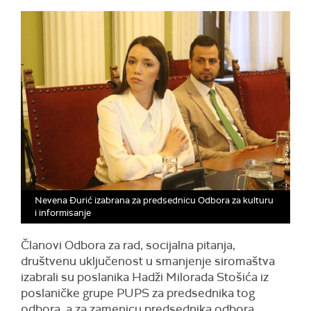
Nevena Đurić izabrana za predsednicu Odbora za kulturu
i informisanje
Članovi Odbora za rad, socijalna pitanja,
društvenu uključenost u smanjenje siromaštva
izabrali su poslanika Hadži Milorada Stošića iz
poslaničke grupe PUPS za predsednika tog
odbora, a za zamenicu predsednika odbora