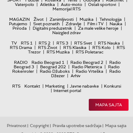
|
|
|
|
|
SPORT
Fudbal
Košarka
Tenis
Odbojka
Rukomet
|
|
|
|
Vaterpolo
Atletika
Auto-moto
Ostali sportovi
Memorijal RTS
|
|
|
|
MAGAZIN
Život
Zanimljivosti
Muzika
Tehnologija
|
|
|
|
|
Putujemo
Svet poznatih
Zdravlje
Film i TV
Nauka
|
|
|
Priroda
Digitalni preduzetnik
Za male velike heroje
Naizgled zdrav
|
|
|
|
|
TV
RTS 1
RTS 2
RTS 3
RTS Svet
RTS Nauka
|
|
|
|
RTS Drama
RTS Život
RTS Klasika
RTS Kolo
RTS
|
|
Trezor
RTS Muzika
RTS Poletarac
|
|
RADIO
Radio Beograd 1
Radio Beograd 2
Radio
|
|
|
Beograd 3
Beograd 202
Radio Pletenica
Radio
|
|
|
Rokenroler
Radio Džuboks
Radio Vrteška
Radio
|
Džezer
Arhiv
|
|
|
RTS
Kontakt
Marketing
Javne nabavke
Konkursi
|
Internet portal
MAPA SAJTA
Privatnost
Copyright
Pravila upotrebe sadržaja
Mapa sajta
|
|
|