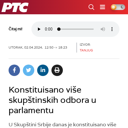
RTS
Čitaj mi!
IZVOR:
UTORAK, 02.04.2024, 12:50 -> 18:23
TANJUG
Konstituisano više
skupštinskih odbora u
parlamentu
U Skupštini Srbije danas je konstituisano više