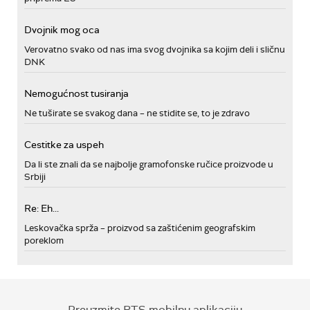
Dvojnik mog oca
Verovatno svako od nas ima svog dvojnika sa kojim deli i sličnu
DNK
Nemogućnost tusiranja
Ne tuširate se svakog dana – ne stidite se, to je zdravo
Cestitke za uspeh
Da li ste znali da se najbolje gramofonske ručice proizvode u
Srbiji
Re: Eh...
Leskovačka sprža – proizvod sa zaštićenim geografskim
poreklom
Preuzmite RTS mobilnu aplikaciju