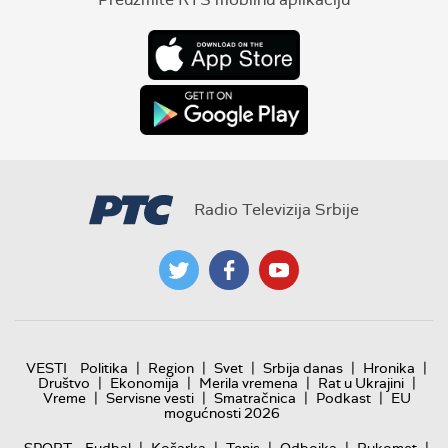
Radio Televizija Srbije
|
|
|
|
|
VESTI
Politika
Region
Svet
Srbija danas
Hronika
|
|
|
|
Društvo
Ekonomija
Merila vremena
Rat u Ukrajini
|
|
|
|
Vreme
Servisne vesti
Smatračnica
Podkast
EU
mogućnosti 2026