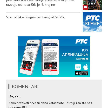
predsednika Zelenskog: Poseta će doprineti
razvoju odnosa Srbije i Ukrajine
Vremenska prognoza 8. avgust 2026.
KOMENTARI
Da, ali...
Kako preživeti prva tri dana katastrofe u Srbiji, i za šta nas
priprema EU