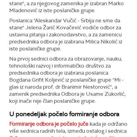
stane", a za njegovog zamenika je izabran Marko
Mladenović iz iste poslaničke grupe.
Poslanica "Aleskandar Vučić - Srbija ne sme da
stane" Jelena Žarić Kovačević vodiće odbor za
ustavna pitanja i zakonodavstvo, a za zamenicu
predsednika odbora je izabrana Milica Nikolić iz
iste poslaničke grupe.
Na prvoj sednici odbora za obrazovanje, nauku,
tehnološki razvoj i informatičko društvo za
predsednika odbora je izabrana poslanica
Bogdana Grifit Koljević iz poslaničke grupe "Mi -
glas iz naroda prof. dr Branimir Nestorović", a
zamenik predsednika Odbora je Usame Zukorlić,
koji inače nije član poslaničke grupe.
U ponedeljak počelo formiranje odbora
Formiranje odbora je počelo juče
kada je održano
više sednica radnih tela, između ostalog i sednica