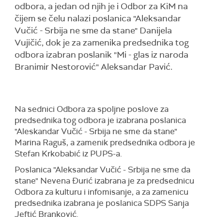
odbora, a jedan od njih je i Odbor za KiM na
čijem se čelu nalazi poslanica "Aleksandar
Vučić - Srbija ne sme da stane" Danijela
Vujičić, dok je za zamenika predsednika tog
odbora izabran poslanik "Mi - glas iz naroda
Branimir Nestorović" Aleksandar Pavić.
Na sednici Odbora za spoljne poslove za
predsednika tog odbora je izabrana poslanica
"Aleskandar Vučić - Srbija ne sme da stane"
Marina Raguš, a zamenik predsednika odbora je
Stefan Krkobabić iz PUPS-a.
Poslanica "Aleksandar Vučić - Srbija ne sme da
stane" Nevena Đurić izabrana je za predsednicu
Odbora za kulturu i infomisanje, a za zamenicu
predsednika izabrana je poslanica SDPS Sanja
Jeftić Branković.