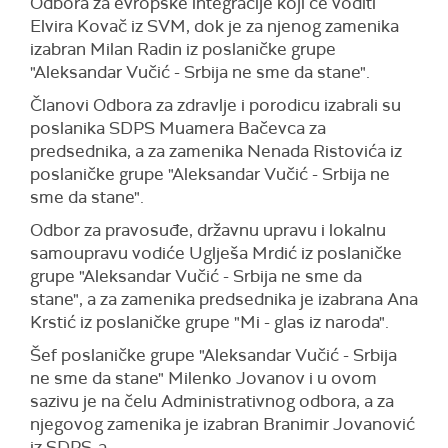
Odbora za evropske integracije koji će voditi
Elvira Kovač iz SVM, dok je za njenog zamenika
izabran Milan Radin iz poslaničke grupe
"Aleksandar Vučić - Srbija ne sme da stane".
Članovi Odbora za zdravlje i porodicu izabrali su
poslanika SDPS Muamera Bačevca za
predsednika, a za zamenika Nenada Ristovića iz
poslaničke grupe "Aleksandar Vučić - Srbija ne
sme da stane".
Odbor za pravosuđe, državnu upravu i lokalnu
samoupravu vodiće Uglješa Mrdić iz poslaničke
grupe "Aleksandar Vučić - Srbija ne sme da
stane", a za zamenika predsednika je izabrana Ana
Krstić iz poslaničke grupe "Mi - glas iz naroda".
Šef poslaničke grupe "Aleksandar Vučić - Srbija
ne sme da stane" Milenko Jovanov i u ovom
sazivu je na čelu Administrativnog odbora, a za
njegovog zamenika je izabran Branimir Jovanović
iz SDPS-a.