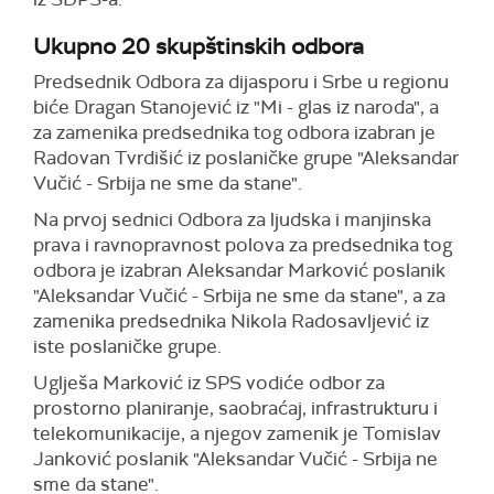
Ukupno 20 skupštinskih odbora
Predsednik Odbora za dijasporu i Srbe u regionu
biće Dragan Stanojević iz "Mi - glas iz naroda", a
za zamenika predsednika tog odbora izabran je
Radovan Tvrdišić iz poslaničke grupe "Aleksandar
Vučić - Srbija ne sme da stane".
Na prvoj sednici Odbora za ljudska i manjinska
prava i ravnopravnost polova za predsednika tog
odbora je izabran Aleksandar Marković poslanik
"Aleksandar Vučić - Srbija ne sme da stane", a za
zamenika predsednika Nikola Radosavljević iz
iste poslaničke grupe.
Uglješa Marković iz SPS vodiće odbor za
prostorno planiranje, saobraćaj, infrastrukturu i
telekomunikacije, a njegov zamenik je Tomislav
Janković poslanik "Aleksandar Vučić - Srbija ne
sme da stane".