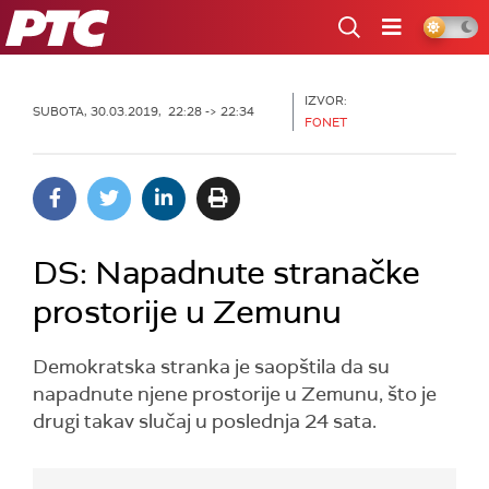
RTS
IZVOR:
SUBOTA, 30.03.2019, 22:28 -> 22:34
FONET
DS: Napadnute stranačke
prostorije u Zemunu
Demokratska stranka je saopštila da su
napadnute njene prostorije u Zemunu, što je
drugi takav slučaj u poslednja 24 sata.