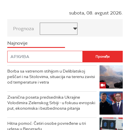
subota, 08. avgust 2026.
Prognoza
Najnovije
Borba sa vatrenom stihijom u Deliblatskoj
peščari i na Stolovima, situacija na terenu zavisi
od temperature i vetra
Zvanična poseta predsednika Ukrajine
Volodimira Zelenskog Srbiji - u fokusu evropski
put, ekonomska i bezbednosna pitanja
Hitna pomoć: Četiri osobe povređene u tri
udesa u Beogradu