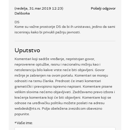
(nedelja, 31.mar.2019 12:23)
Pošalji odgovor
Daliborka
DS
Kome su važne prostorije DS da bi ih unistavao, jedino da sami
isceniraju kako bi privukli pažnju javnosti.
Uputstvo
Komentari koji sadrže vređanje, nepristojan govor,
neproverene optužbe, rasnu i nacionalnu mržnju kao i
netoleranciju bilo kakve vrste neće biti objavljeni. Govor
mržnje je zabranjen na ovom portalu. Komentari se moraju
odnositi na temu članka. Prednost će imati komentari
gramatički i pravopisno ispravno napisani. Komentare pisane
velikim slovima nećemo objavljivati. Zadržavamo pravo izbora i
kraćenja komentara koji će biti objavljeni. Komentare koji se
odnose na uređivačku politiku možete poslati na adresu
webdesk@rts.rs. Polja obeležena zvezdicom obavezno
popunite.
*Vaše ime: