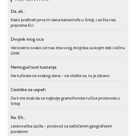
Da, ali...
Kako preživeti prva tri dana katastrofe u Srbiji, i za šta nas
priprema EU
Dvojnik mog oca
Verovatno svako od nas ima svog dvojnika sa kojim deli i sličnu
DNK
Nemogućnost tusiranja
Ne tuširate se svakog dana – ne stidite se, to je zdravo
Cestitke za uspeh
Da li ste znali da se najbolje gramofonske ručice proizvode u
Srbiji
Re: Eh...
Leskovačka sprža – proizvod sa zaštićenim geografskim
poreklom