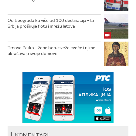
Od Beograda ka više od 100 destinacija – Er
Srbija proširuje flotu i mrežu letova
Trnova Petka – žene beru sveže cveće i njime
ukrašavaju svoje domove
KOMENTARI