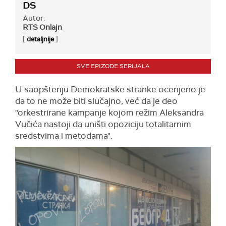
DS
Autor:
RTS Onlajn
[
]
detaljnije
SVE EPIZODE SERIJALA
U saopštenju Demokratske stranke ocenjeno je
da to ne može biti slučajno, već da je deo
"orkestrirane kampanje kojom režim Aleksandra
Vučića nastoji da uništi opoziciju totalitarnim
sredstvima i metodama".