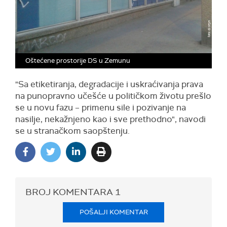
Oštećene prostorije DS u Zemunu
"Sa etiketiranja, degradacije i uskraćivanja prava
na punopravno učešće u političkom životu prešlo
se u novu fazu – primenu sile i pozivanje na
nasilje, nekažnjeno kao i sve prethodno", navodi
se u stranačkom saopštenju.
BROJ KOMENTARA
1
POŠALJI KOMENTAR