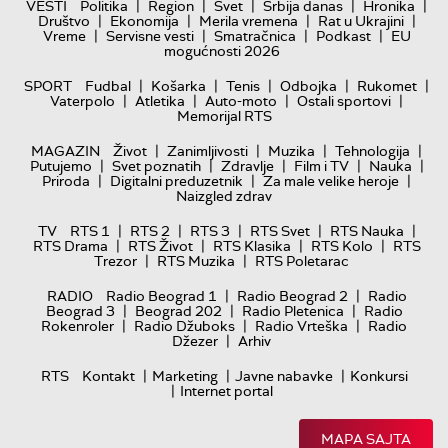
|
|
|
|
|
VESTI
Politika
Region
Svet
Srbija danas
Hronika
|
|
|
|
Društvo
Ekonomija
Merila vremena
Rat u Ukrajini
|
|
|
|
Vreme
Servisne vesti
Smatračnica
Podkast
EU
mogućnosti 2026
|
|
|
|
|
SPORT
Fudbal
Košarka
Tenis
Odbojka
Rukomet
|
|
|
|
Vaterpolo
Atletika
Auto-moto
Ostali sportovi
Memorijal RTS
|
|
|
|
MAGAZIN
Život
Zanimljivosti
Muzika
Tehnologija
|
|
|
|
|
Putujemo
Svet poznatih
Zdravlje
Film i TV
Nauka
|
|
|
Priroda
Digitalni preduzetnik
Za male velike heroje
Naizgled zdrav
|
|
|
|
|
TV
RTS 1
RTS 2
RTS 3
RTS Svet
RTS Nauka
|
|
|
|
RTS Drama
RTS Život
RTS Klasika
RTS Kolo
RTS
|
|
Trezor
RTS Muzika
RTS Poletarac
|
|
RADIO
Radio Beograd 1
Radio Beograd 2
Radio
|
|
|
Beograd 3
Beograd 202
Radio Pletenica
Radio
|
|
|
Rokenroler
Radio Džuboks
Radio Vrteška
Radio
|
Džezer
Arhiv
|
|
|
RTS
Kontakt
Marketing
Javne nabavke
Konkursi
|
Internet portal
MAPA SAJTA