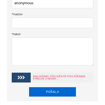
*naslov
*tekst
ZAKLJUČANO: OTKLJUČAJTE POVLAČENJEM
STRELICE U DESNO ...
POŠALJI