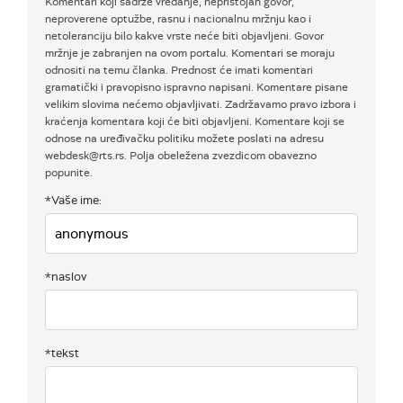
Komentari koji sadrže vređanje, nepristojan govor,
neproverene optužbe, rasnu i nacionalnu mržnju kao i
netoleranciju bilo kakve vrste neće biti objavljeni. Govor
mržnje je zabranjen na ovom portalu. Komentari se moraju
odnositi na temu članka. Prednost će imati komentari
gramatički i pravopisno ispravno napisani. Komentare pisane
velikim slovima nećemo objavljivati. Zadržavamo pravo izbora i
kraćenja komentara koji će biti objavljeni. Komentare koji se
odnose na uređivačku politiku možete poslati na adresu
webdesk@rts.rs. Polja obeležena zvezdicom obavezno
popunite.
*Vaše ime:
*naslov
*tekst