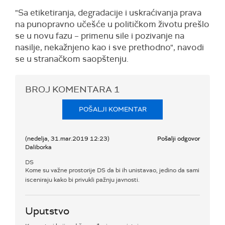
"Sa etiketiranja, degradacije i uskraćivanja prava
na punopravno učešće u političkom životu prešlo
se u novu fazu – primenu sile i pozivanje na
nasilje, nekažnjeno kao i sve prethodno", navodi
se u stranačkom saopštenju.
BROJ KOMENTARA
1
POŠALJI KOMENTAR
(nedelja, 31.mar.2019 12:23)
Pošalji odgovor
Daliborka
DS
Kome su važne prostorije DS da bi ih unistavao, jedino da sami
isceniraju kako bi privukli pažnju javnosti.
Uputstvo