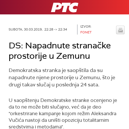
RTS
IZVOR:
SUBOTA, 30.03.2019, 22:28 -> 22:34
FONET
DS: Napadnute stranačke
prostorije u Zemunu
Demokratska stranka je saopštila da su
napadnute njene prostorije u Zemunu, što je
drugi takav slučaj u poslednja 24 sata.
U saopštenju Demokratske stranke ocenjeno je
da to ne može biti slučajno, već da je deo
"orkestrirane kampanje kojom režim Aleksandra
Vučića nastoji da uništi opoziciju totalitarnim
sredstvima i metodama".