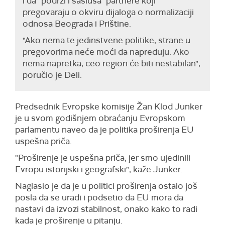
i da "podrži i sasluša" partnere koji
pregovaraju o okviru dijaloga o normalizaciji
odnosa Beograda i Prištine.
"Ako nema te jedinstvene politike, strane u
pregovorima neće moći da napreduju. Ako
nema napretka, ceo region će biti nestabilan",
poručio je Deli.
Predsednik Evropske komisije Žan Klod Junker
je u svom godišnjem obraćanju Evropskom
parlamentu naveo da je politika proširenja EU
uspešna priča.
"Proširenje je uspešna priča, jer smo ujedinili
Evropu istorijski i geografski", kaže Junker.
Naglasio je da je u politici proširenja ostalo još
posla da se uradi i podsetio da EU mora da
nastavi da izvozi stabilnost, onako kako to radi
kada je proširenje u pitanju.