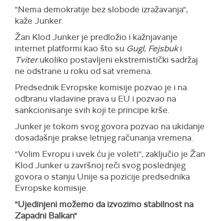
"Nema demokratije bez slobode izražavanja",
kaže Junker.
Žan Klod Junker je predložio i kažnjavanje
internet platformi kao što su
Gugl
,
Fejsbuk
i
Tviter
ukoliko postavljeni ekstremistički sadržaj
ne odstrane u roku od sat vremena.
Predsednik Evropske komisije pozvao je i na
odbranu vladavine prava u EU i pozvao na
sankcionisanje svih koji te principe krše.
Junker je tokom svog govora pozvao na ukidanje
dosadašnje prakse letnjeg računanja vremena.
"Volim Evropu i uvek ću je voleti", zaključio je Žan
Klod Junker u završnoj reči svog poslednjeg
govora o stanju Unije sa pozicije predsednika
Evropske komisije.
"Ujedinjeni možemo da izvozimo stabilnost na
Zapadni Balkan"