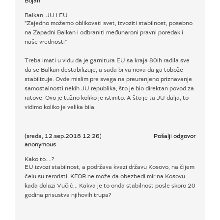
Bojan
Balkan, JU i EU
"Zajedno možemo oblikovati svet, izvoziti stabilnost, posebno
na Zapadni Balkan i odbraniti međunaroni pravni poredak i
naše vrednosti"
Treba imati u vidu da je garnitura EU sa kraja 80ih radila sve
da se Balkan destabilizuje, a sada bi va nova da ga tobože
stabilizuje. Ovde mislim pre svega na preuranjeno priznavanje
samostalnosti nekih JU republika, što je bio direktan povod za
ratove. Ovo je tužno koliko je istinito. A što je ta JU dalja, to
vidimo koliko je velika bila.
(sreda, 12.sep.2018 12:26)
Pošalji odgovor
anonymous
Kako to....?
EU izvozi stabilnost, a podržava kvazi državu Kosovo, na čijem
čelu su teroristi. KFOR ne može da obezbedi mir na Kosovu
kada dolazi Vučić... Kakva je to onda stabilnost posle skoro 20
godina prisustva njihovih trupa?