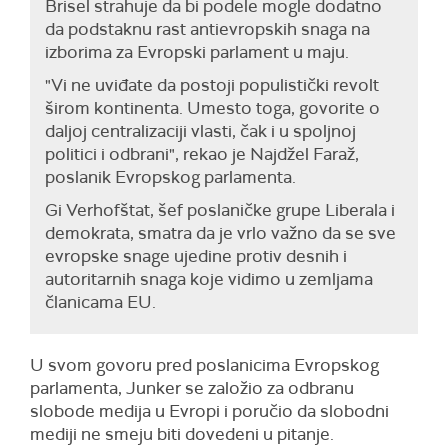
Brisel strahuje da bi podele mogle dodatno
da podstaknu rast antievropskih snaga na
izborima za Evropski parlament u maju.
"Vi ne uviđate da postoji populistički revolt
širom kontinenta. Umesto toga, govorite o
daljoj centralizaciji vlasti, čak i u spoljnoj
politici i odbrani", rekao je Najdžel Faraž,
poslanik Evropskog parlamenta.
Gi Verhofštat, šef poslaničke grupe Liberala i
demokrata, smatra da je vrlo važno da se sve
evropske snage ujedine protiv desnih i
autoritarnih snaga koje vidimo u zemljama
članicama EU.
U svom govoru pred poslanicima Evropskog
parlamenta, Junker se založio za odbranu
slobode medija u Evropi i poručio da slobodni
mediji ne smeju biti dovedeni u pitanje.