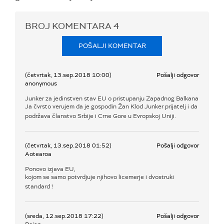
BROJ KOMENTARA
4
POŠALJI KOMENTAR
(četvrtak, 13.sep.2018 10:00)
Pošalji odgovor
anonymous
Junker za jedinstven stav EU o pristupanju Zapadnog Balkana
Ja čvrsto verujem da je gospodin Žan Klod Junker prijatelj i da
podržava članstvo Srbije i Crne Gore u Evropskoj Uniji.
(četvrtak, 13.sep.2018 01:52)
Pošalji odgovor
Aotearoa
Ponovo izjava EU,
kojom se samo potvrdjuje njihovo licemerje i dvostruki
standard !
(sreda, 12.sep.2018 17:22)
Pošalji odgovor