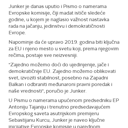
Junker je danas uputio i Pismo o namerama
Evropske komisije, čiji madat ističe sledeće
godine, u kojem je naglasio važnost nastavka
rada na jačanju, jedinstvu i demokratičnosti
Evrope.
Napominje da će upravo 2019. godina biti ključna
za EU i njeno mesto u svetu koji, prema njegovim
rečima, postaje sve neizvesniji.
"Zajedno možemo doći do ujedinjenije, jače i
demokratičnije EU. Zajedno možemo oblikovati
svet, izvoziti stabilnost, posebno na Zapadni
Balkan i odbraniti međunaroni pravni poredak i
naše vrednosti", poručio je Junker.
U Pismu o namerama upućenom predsedniku EP
Antoniju Tajaniju i trenutno predsedavajućem
Evropskog saveta asutrijskom premijeru
Sebastijanu Kurcu, Junker je naveo ključne
inicijative Evropske komisije u narednom