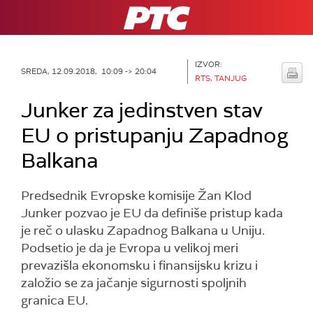
RTS
IZVOR:
SREDA, 12.09.2018, 10:09 -> 20:04
RTS, TANJUG
Junker za jedinstven stav
EU o pristupanju Zapadnog
Balkana
Predsednik Evropske komisije Žan Klod
Junker pozvao je EU da definiše pristup kada
je reč o ulasku Zapadnog Balkana u Uniju.
Podsetio je da je Evropa u velikoj meri
prevazišla ekonomsku i finansijsku krizu i
založio se za jačanje sigurnosti spoljnih
granica EU.