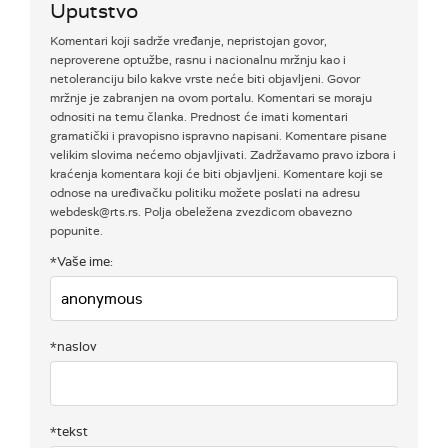
Uputstvo
Komentari koji sadrže vređanje, nepristojan govor,
neproverene optužbe, rasnu i nacionalnu mržnju kao i
netoleranciju bilo kakve vrste neće biti objavljeni. Govor
mržnje je zabranjen na ovom portalu. Komentari se moraju
odnositi na temu članka. Prednost će imati komentari
gramatički i pravopisno ispravno napisani. Komentare pisane
velikim slovima nećemo objavljivati. Zadržavamo pravo izbora i
kraćenja komentara koji će biti objavljeni. Komentare koji se
odnose na uređivačku politiku možete poslati na adresu
webdesk@rts.rs. Polja obeležena zvezdicom obavezno
popunite.
*Vaše ime:
*naslov
*tekst