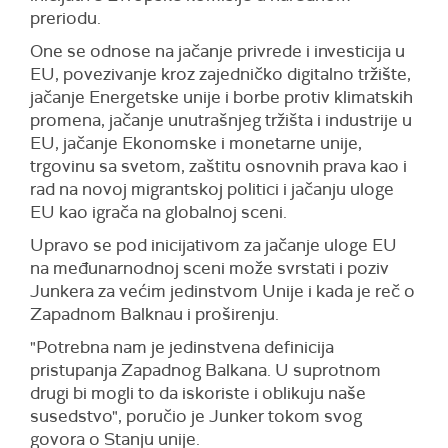
preriodu.
One se odnose na jačanje privrede i investicija u
EU, povezivanje kroz zajedničko digitalno tržište,
jačanje Energetske unije i borbe protiv klimatskih
promena, jačanje unutrašnjeg tržišta i industrije u
EU, jačanje Ekonomske i monetarne unije,
trgovinu sa svetom, zaštitu osnovnih prava kao i
rad na novoj migrantskoj politici i jačanju uloge
EU kao igrača na globalnoj sceni.
Upravo se pod inicijativom za jačanje uloge EU
na međunarnodnoj sceni može svrstati i poziv
Junkera za većim jedinstvom Unije i kada je reč o
Zapadnom Balknau i proširenju.
"Potrebna nam je jedinstvena definicija
pristupanja Zapadnog Balkana. U suprotnom
drugi bi mogli to da iskoriste i oblikuju naše
susedstvo", poručio je Junker tokom svog
govora o Stanju unije.