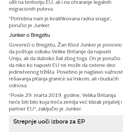
ušli na teritoriju EU, ali i na otvaranje legalnih
migracionih puteva.
"Potrebna nam je kvalifikovana radna snaga",
poručio je Junker.
Junker o Bregzitu
Govoreći o Bregzitu, Žan Klod Junker je ponovio
da poštuje odluku Velike Britanije da napusti
Uniju, ali da duboko žali zbog toga. On je poručio
da niko ko napusti EU ne može da ostene deo
jedinstvenog tržišta. Posebno je naglasio važnost
rešavanja pitanja granice sa Irskom, ali i budućih
odnosa.
"Posle 29. marta 2019. godine, Velika Britanija
neće biti bilo koja treća zemlja već blizak prijatelj i
partner EU", zaključio je Junker.
Strepnje uoči izbora za EP