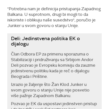
"Potrebna nam je definicija pristupanja Zapadnog
Balkana. U suprotnom, drugi bi mogli to da
iskoriste i oblikuju naše susedstvo", poručio je
Junker u svom govoru o stanju Unije.
Deli: Jedinstvena politika EK o
dijalogu
Član Odbora EP za primenu sporazuma o
Stabilizaciji i pridruživanju sa Srbijom Andor
Deli pozvao je Evropsku komisiju da zauzme
jedinstvenu politiku kada je reč o dijalogu
Beograda i Prištine.
Izrazio je žaljenje što Žan Klod Junker u
svom govoru o stanju Unije nije posvetio
više pažnje Zapadnom Balkanu.
Pozvao je EK da uspostavi jedinstven pristup