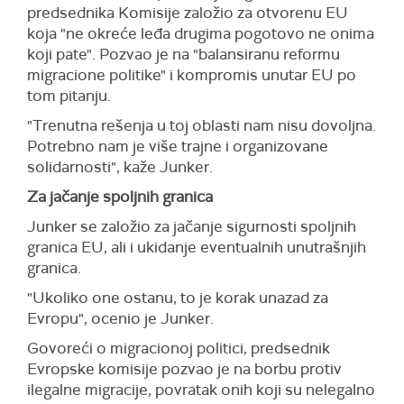
predsednika Komisije založio za otvorenu EU
koja "ne okreće leđa drugima pogotovo ne onima
koji pate". Pozvao je na "balansiranu reformu
migracione politike" i kompromis unutar EU po
tom pitanju.
"Trenutna rešenja u toj oblasti nam nisu dovoljna.
Potrebno nam je više trajne i organizovane
solidarnosti", kaže Junker.
Za jačanje spoljnih granica
Junker se založio za jačanje sigurnosti spoljnih
granica EU, ali i ukidanje eventualnih unutrašnjih
granica.
"Ukoliko one ostanu, to je korak unazad za
Evropu", ocenio je Junker.
Govoreći o migracionoj politici, predsednik
Evropske komisije pozvao je na borbu protiv
ilegalne migracije, povratak onih koji su nelegalno