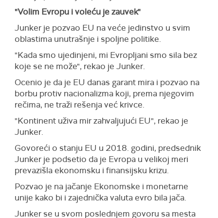
"Volim Evropu i voleću je zauvek"
Junker je pozvao EU na veće jedinstvo u svim
oblastima unutrašnje i spoljne politike.
"Kada smo ujedinjeni, mi Evropljani smo sila bez
koje se ne može", rekao je Junker.
Ocenio je da je EU danas garant mira i pozvao na
borbu protiv nacionalizma koji, prema njegovim
rečima, ne traži rešenja već krivce.
"Kontinent uživa mir zahvaljujući EU", rekao je
Junker.
Govoreći o stanju EU u 2018. godini, predsednik
Junker je podsetio da je Evropa u velikoj meri
prevazišla ekonomsku i finansijsku krizu.
Pozvao je na jačanje Ekonomske i monetarne
unije kako bi i zajednička valuta evro bila jača.
Junker se u svom poslednjem govoru sa mesta