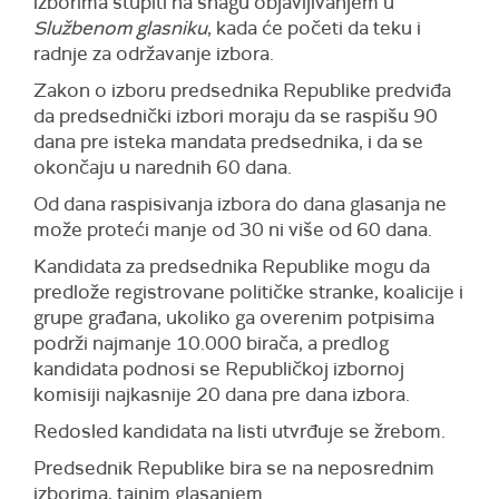
izborima stupiti na snagu objavljivanjem u
Službenom glasniku
, kada će početi da teku i
radnje za održavanje izbora.
Zakon o izboru predsednika Republike predviđa
da predsednički izbori moraju da se raspišu 90
dana pre isteka mandata predsednika, i da se
okončaju u narednih 60 dana.
Od dana raspisivanja izbora do dana glasanja ne
može proteći manje od 30 ni više od 60 dana.
Kandidata za predsednika Republike mogu da
predlože registrovane političke stranke, koalicije i
grupe građana, ukoliko ga overenim potpisima
podrži najmanje 10.000 birača, a predlog
kandidata podnosi se Republičkoj izbornoj
komisiji najkasnije 20 dana pre dana izbora.
Redosled kandidata na listi utvrđuje se žrebom.
Predsednik Republike bira se na neposrednim
izborima, tajnim glasanjem.