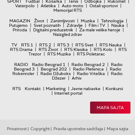
|
|
|
|
|
SPORT
Fudbal
Košarka
Tenis
Odbojka
Rukomet
|
|
|
|
Vaterpolo
Atletika
Auto-moto
Ostali sportovi
Memorijal RTS
|
|
|
|
MAGAZIN
Život
Zanimljivosti
Muzika
Tehnologija
|
|
|
|
|
Putujemo
Svet poznatih
Zdravlje
Film i TV
Nauka
|
|
|
Priroda
Digitalni preduzetnik
Za male velike heroje
Naizgled zdrav
|
|
|
|
|
TV
RTS 1
RTS 2
RTS 3
RTS Svet
RTS Nauka
|
|
|
|
RTS Drama
RTS Život
RTS Klasika
RTS Kolo
RTS
|
|
Trezor
RTS Muzika
RTS Poletarac
|
|
RADIO
Radio Beograd 1
Radio Beograd 2
Radio
|
|
|
Beograd 3
Beograd 202
Radio Pletenica
Radio
|
|
|
Rokenroler
Radio Džuboks
Radio Vrteška
Radio
|
Džezer
Arhiv
|
|
|
RTS
Kontakt
Marketing
Javne nabavke
Konkursi
|
Internet portal
MAPA SAJTA
Privatnost
Copyright
Pravila upotrebe sadržaja
Mapa sajta
|
|
|