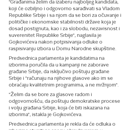
"Građanima želim da izaberu najboljeg kandidata,
koji će ozbiljno i odgovorno sarađivati sa Vladom
Republike Srbije i sa njom da se bori za očuvanje i
političke i ekonomske stabilnosti države koja je
dosad postignuta, kao i za slobodu, nezavisnost i
suverenitet Republike Srbije", naglasila je
Gojkovićeva nakon potpisivanja odluke o
raspisivanju izbora u Domu Narodne skupštine.
Predsednica parlamenta je kandidatima na
izborima poručila da u kampanji ne zaborave
građane Srbije, da isključivo poštuju građane
Srbije i "računaju na njihove glasove ako im se
obraćaju kvalitetnim programima, a ne mržnjom".
"Želim da se bore za glasove radom i
odgovornošću, da poštuju demokratske procese
i volju građana Srbije, koja će biti iskazana na
izborima", istakla je Gojkovićeva.
Predsednica parlamenta je rekla da će odluka o