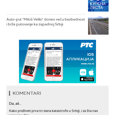
Auto-put "Miloš Veliki" doneo veću bezbednost
i brže putovanje ka zapadnoj Srbiji
KOMENTARI
Da, ali...
Kako preživeti prva tri dana katastrofe u Srbiji, i za šta nas