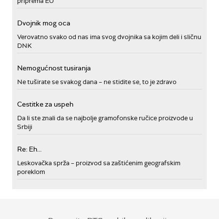
priprema EU
Dvojnik mog oca
Verovatno svako od nas ima svog dvojnika sa kojim deli i sličnu
DNK
Nemogućnost tusiranja
Ne tuširate se svakog dana – ne stidite se, to je zdravo
Cestitke za uspeh
Da li ste znali da se najbolje gramofonske ručice proizvode u
Srbiji
Re: Eh...
Leskovačka sprža – proizvod sa zaštićenim geografskim
poreklom