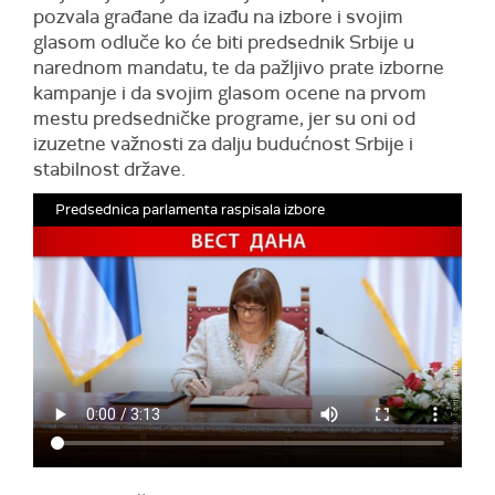
pozvala građane da izađu na izbore i svojim
glasom odluče ko će biti predsednik Srbije u
narednom mandatu, te da pažljivo prate izborne
kampanje i da svojim glasom ocene na prvom
mestu predsedničke programe, jer su oni od
izuzetne važnosti za dalju budućnost Srbije i
stabilnost države.
Predsednica parlamenta raspisala izbore