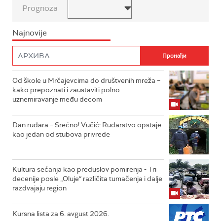
Prognoza
Najnovije
Od škole u Mrčajevcima do društvenih mreža –
kako prepoznati i zaustaviti polno
uznemiravanje među decom
Dan rudara – Srećno! Vučić: Rudarstvo opstaje
kao jedan od stubova privrede
Kultura sećanja kao preduslov pomirenja ­- Tri
decenije posle „Oluje“ različita tumačenja i dalje
razdvajaju region
Kursna lista za 6. avgust 2026.