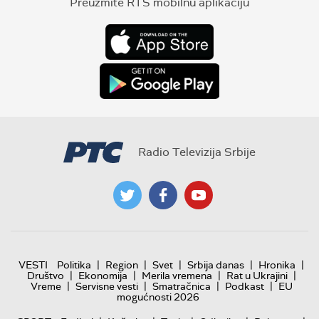
Preuzmite RTS mobilnu aplikaciju
Radio Televizija Srbije
|
|
|
|
|
VESTI
Politika
Region
Svet
Srbija danas
Hronika
|
|
|
|
Društvo
Ekonomija
Merila vremena
Rat u Ukrajini
|
|
|
|
Vreme
Servisne vesti
Smatračnica
Podkast
EU
mogućnosti 2026