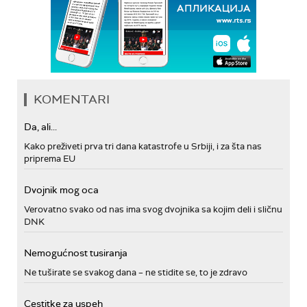
KOMENTARI
Da, ali...
Kako preživeti prva tri dana katastrofe u Srbiji, i za šta nas
priprema EU
Dvojnik mog oca
Verovatno svako od nas ima svog dvojnika sa kojim deli i sličnu
DNK
Nemogućnost tusiranja
Ne tuširate se svakog dana – ne stidite se, to je zdravo
Cestitke za uspeh