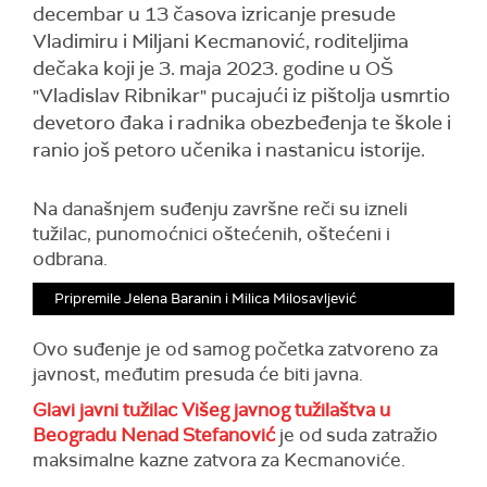
decembar u 13 časova izricanje presude
Vladimiru i Miljani Kecmanović, roditeljima
dečaka koji je 3. maja 2023. godine u OŠ
"Vladislav Ribnikar" pucajući iz pištolja usmrtio
devetoro đaka i radnika obezbeđenja te škole i
ranio još petoro učenika i nastanicu istorije.
Na današnjem suđenju završne reči su izneli
tužilac, punomoćnici oštećenih, oštećeni i
odbrana.
Pripremile Jelena Baranin i Milica Milosavljević
Ovo suđenje je od samog početka zatvoreno za
javnost, međutim presuda će biti javna.
Glavi javni tužilac Višeg javnog tužilaštva u
Beogradu Nenad Stefanović
je od suda zatražio
maksimalne kazne zatvora za Kecmanoviće.