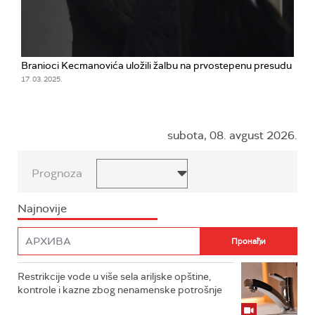
Branioci Kecmanovića uložili žalbu na prvostepenu presudu
17. 03. 2025.
subota, 08. avgust 2026.
Prognoza
Najnovije
Restrikcije vode u više sela ariljske opštine,
kontrole i kazne zbog nenamenske potrošnje