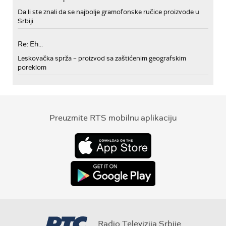
Da li ste znali da se najbolje gramofonske ručice proizvode u
Srbiji
Re: Eh...
Leskovačka sprža – proizvod sa zaštićenim geografskim
poreklom
Preuzmite RTS mobilnu aplikaciju
Radio Televizija Srbije