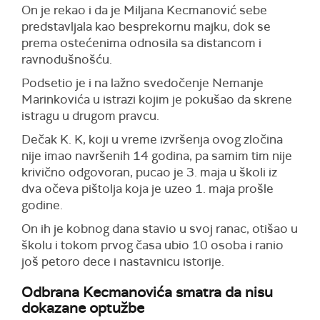
On je rekao i da je Miljana Kecmanović sebe
predstavljala kao besprekornu majku, dok se
prema ostećenima odnosila sa distancom i
ravnodušnošću.
Podsetio je i na lažno svedočenje Nemanje
Marinkovića u istrazi kojim je pokušao da skrene
istragu u drugom pravcu.
Dečak K. K, koji u vreme izvršenja ovog zločina
nije imao navršenih 14 godina, pa samim tim nije
krivično odgovoran, pucao je 3. maja u školi iz
dva očeva pištolja koja je uzeo 1. maja prošle
godine.
On ih je kobnog dana stavio u svoj ranac, otišao u
školu i tokom prvog časa ubio 10 osoba i ranio
još petoro dece i nastavnicu istorije.
Odbrana Kecmanovića smatra da nisu
dokazane optužbe