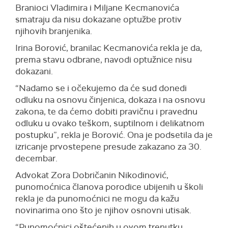
Branioci Vladimira i Miljane Kecmanovića
smatraju da nisu dokazane optužbe protiv
njihovih branjenika.
Irina Borović, branilac Kecmanovića rekla je da,
prema stavu odbrane, navodi optužnice nisu
dokazani.
“Nadamo se i očekujemo da će sud donedi
odluku na osnovu činjenica, dokaza i na osnovu
zakona, te da ćemo dobiti pravičnu i pravednu
odluku u ovako teškom, suptilnom i delikatnom
postupku”, rekla je Borović. Ona je podsetila da je
izricanje prvostepene presude zakazano za 30.
decembar.
Advokat Zora Dobričanin Nikodinović,
punomoćnica članova porodice ubijenih u školi
rekla je da punomoćnici ne mogu da kažu
novinarima ono što je njihov osnovni utisak.
“Punomoćnici oštećenih u ovom trenutku