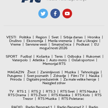
|
|
|
|
|
VESTI
Politika
Region
Svet
Srbija danas
Hronika
|
|
|
|
Društvo
Ekonomija
Merila vremena
Rat u Ukrajini
|
|
|
|
Vreme
Servisne vesti
Smatračnica
Podkast
EU
mogućnosti 2026
|
|
|
|
|
SPORT
Fudbal
Košarka
Tenis
Odbojka
Rukomet
|
|
|
|
Vaterpolo
Atletika
Auto-moto
Ostali sportovi
Memorijal RTS
|
|
|
|
MAGAZIN
Život
Zanimljivosti
Muzika
Tehnologija
|
|
|
|
|
Putujemo
Svet poznatih
Zdravlje
Film i TV
Nauka
|
|
|
Priroda
Digitalni preduzetnik
Za male velike heroje
Naizgled zdrav
|
|
|
|
|
TV
RTS 1
RTS 2
RTS 3
RTS Svet
RTS Nauka
|
|
|
|
RTS Drama
RTS Život
RTS Klasika
RTS Kolo
RTS
|
|
Trezor
RTS Muzika
RTS Poletarac
|
|
RADIO
Radio Beograd 1
Radio Beograd 2
Radio