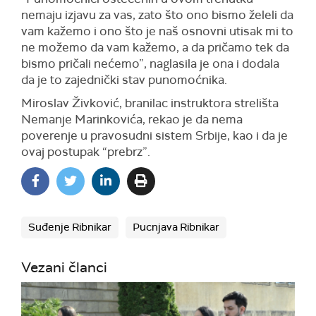
nemaju izjavu za vas, zato što ono bismo želeli da
vam kažemo i ono što je naš osnovni utisak mi to
ne možemo da vam kažemo, a da pričamo tek da
bismo pričali nećemo”, naglasila je ona i dodala
da je to zajednički stav punomoćnika.
Miroslav Živković, branilac instruktora strelišta
Nemanje Marinkovića, rekao je da nema
poverenje u pravosudni sistem Srbije, kao i da je
ovaj postupak “prebrz”.
Suđenje Ribnikar
Pucnjava Ribnikar
Vezani članci