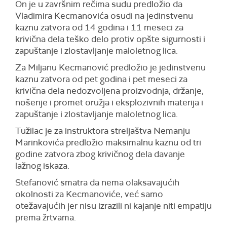
On je u završnim rečima sudu predložio da
Vladimira Kecmanovića osudi na jedinstvenu
kaznu zatvora od 14 godina i 11 meseci za
krivična dela teško delo protiv opšte sigurnosti i
zapuštanje i zlostavljanje maloletnog lica.
Za Miljanu Kecmanović predložio je jedinstvenu
kaznu zatvora od pet godina i pet meseci za
krivična dela nedozvoljena proizvodnja, držanje,
nošenje i promet oružja i eksplozivnih materija i
zapuštanje i zlostavljanje maloletnog lica.
Tužilac je za instruktora streljaštva Nemanju
Marinkovića predložio maksimalnu kaznu od tri
godine zatvora zbog krivičnog dela davanje
lažnog iskaza.
Stefanović smatra da nema olaksavajućih
okolnosti za Kecmanoviće, već samo
otežavajućih jer nisu izrazili ni kajanje niti empatiju
prema žrtvama.