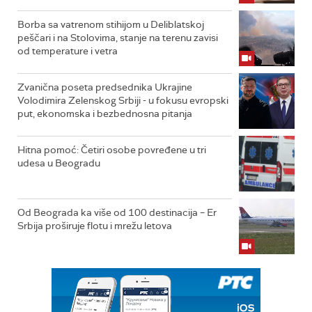
Borba sa vatrenom stihijom u Deliblatskoj
peščari i na Stolovima, stanje na terenu zavisi
od temperature i vetra
Zvanična poseta predsednika Ukrajine
Volodimira Zelenskog Srbiji - u fokusu evropski
put, ekonomska i bezbednosna pitanja
Hitna pomoć: Četiri osobe povređene u tri
udesa u Beogradu
Od Beograda ka više od 100 destinacija – Er
Srbija proširuje flotu i mrežu letova