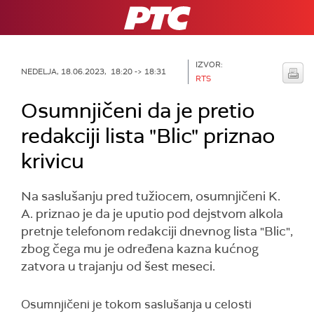
RTS
IZVOR:
NEDELJA, 18.06.2023, 18:20 -> 18:31
RTS
Osumnjičeni da je pretio
redakciji lista "Blic" priznao
krivicu
Na saslušanju pred tužiocem, osumnjičeni K.
A. priznao je da je uputio pod dejstvom alkola
pretnje telefonom redakciji dnevnog lista "Blic",
zbog čega mu je određena kazna kućnog
zatvora u trajanju od šest meseci.
Osumnjičeni je tokom saslušanja u celosti