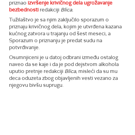
priznao
izvršenje krivičnog dela ugrožavanje
bezbednosti
redakciji
Blica.
Tužilaštvo je sa njim zaključilo sporazum o
priznaju krivičnog dela, kojim je utvrđena kazana
kućnog zatvora u trajanju od šest meseci, a
Sporazum o priznanju je predat sudu na
potvrđivanje.
Osumnjiceni je u datoj odbrani između ostalog
naveo da se kaje i da je pod dejstvom alkohola
uputio pretnje redakciji
Blica
, misleći da su mu
deca oduzeta zbog objavljenih vesti vezano za
njegovu bivšu suprugu.