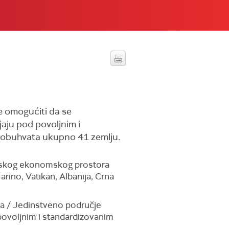
i
e omogućiti da se
aju pod povoljnim i
 obuhvata ukupno 41 zemlju.
opskog ekonomskog prostora
arino, Vatikan, Albanija, Crna
a / Jedinstveno područje
povoljnim i standardizovanim