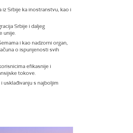
 iz Srbije ka inostranstvu, kao i
ija Srbije i daljeg
 unije.
šemama i kao nadzorni organ,
računa o ispunjenosti svih
risnicima efikasnije i
ansijske tokove.
i usklađivanju s najboljim