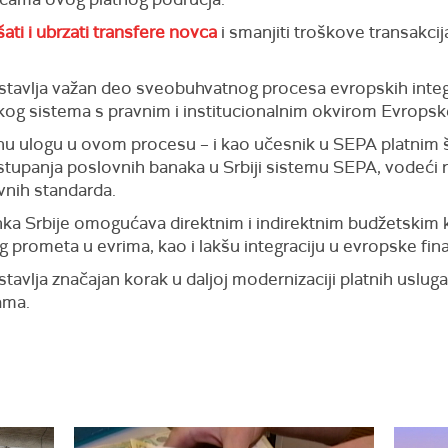
ati i ubrzati transfere novca
i smanjiti troškove transakcija
tavlja važan deo sveobuhvatnog procesa evropskih integrac
kog sistema s pravnim i institucionalnim okvirom Evropske
nu ulogu u ovom procesu – i kao učesnik u SEPA platnim 
pristupanja poslovnih banaka u Srbiji sistemu SEPA, vodeći 
ivnih standarda.
a Srbije omogućava direktnim i indirektnim budžetskim ko
 prometa u evrima, kao i lakšu integraciju u evropske fin
vlja značajan korak u daljoj modernizaciji platnih usluga 
ama.