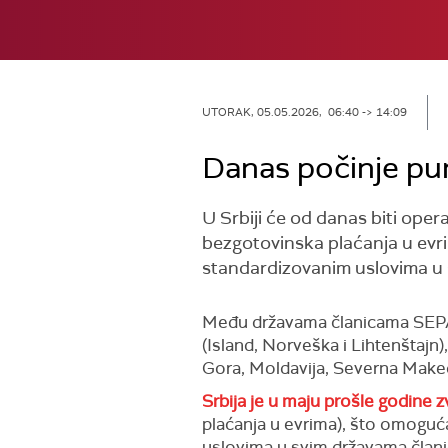
UTORAK, 05.05.2026, 06:40 -> 14:09
Danas počinje pu
U Srbiji će od danas biti ope
bezgotovinska plaćanja u evri
standardizovanim uslovima u 
Među državama članicama SEPA 
(Island, Norveška i Lihtenštajn)
Gora, Moldavija, Severna Makedo
Srbija je u maju prošle godine 
plaćanja u evrima), što omoguć
uslovima u svim državama član