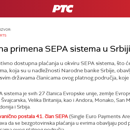
RTS
IZVOR:
RTS
na primena SEPA sistema u Srbij
rativno dostupna plaćanja u okviru SEPA sistema, što ć
ma, koja su u nadležnosti Narodne banke Srbije, obavlj
svim državama članicama ovog platnog područja, koje
sistema je svih 27 članica Evropske unije, zemlje Evr
, Švajcarska, Velika Britanija, kao i Andora, Monako, San M
nija i Srbija.
zvanično postala 41. član SEPA
(Single Euro Payments Are
ava da se bezgotovinska plaćanja u evrima obavljaju pod 
icama ovog platnog područja.