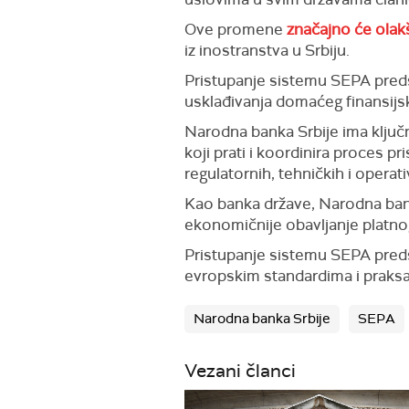
Ove promene
značajno će olakš
iz inostranstva u Srbiju.
Pristupanje sistemu SEPA preds
usklađivanja domaćeg finansijs
Narodna banka Srbije ima ključ
koji prati i koordinira proces 
regulatornih, tehničkih i operat
Kao banka države, Narodna bank
ekonomičnije obavljanje platnog
Pristupanje sistemu SEPA predsta
evropskim standardima i praks
Narodna banka Srbije
SEPA
Vezani članci