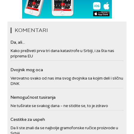
KOMENTARI
Da, ali...
Kako preživeti prva tri dana katastrofe u Srbiji, i za šta nas
priprema EU
Dvojnik mog oca
Verovatno svako od nas ima svog dvojnika sa kojim deli i sličnu
DNK
Nemogućnost tusiranja
Ne tuširate se svakog dana – ne stidite se, to je zdravo
Cestitke za uspeh
Da li ste znali da se najbolje gramofonske ručice proizvode u
Srbiji