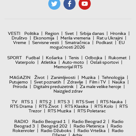
|
|
|
|
|
VESTI
Politika
Region
Svet
Srbija danas
Hronika
|
|
|
|
Društvo
Ekonomija
Merila vremena
Rat u Ukrajini
|
|
|
|
Vreme
Servisne vesti
Smatračnica
Podkast
EU
mogućnosti 2026
|
|
|
|
|
SPORT
Fudbal
Košarka
Tenis
Odbojka
Rukomet
|
|
|
|
Vaterpolo
Atletika
Auto-moto
Ostali sportovi
Memorijal RTS
|
|
|
|
MAGAZIN
Život
Zanimljivosti
Muzika
Tehnologija
|
|
|
|
|
Putujemo
Svet poznatih
Zdravlje
Film i TV
Nauka
|
|
|
Priroda
Digitalni preduzetnik
Za male velike heroje
Naizgled zdrav
|
|
|
|
|
TV
RTS 1
RTS 2
RTS 3
RTS Svet
RTS Nauka
|
|
|
|
RTS Drama
RTS Život
RTS Klasika
RTS Kolo
RTS
|
|
Trezor
RTS Muzika
RTS Poletarac
|
|
RADIO
Radio Beograd 1
Radio Beograd 2
Radio
|
|
|
Beograd 3
Beograd 202
Radio Pletenica
Radio
|
|
|
Rokenroler
Radio Džuboks
Radio Vrteška
Radio
|
Džezer
Arhiv