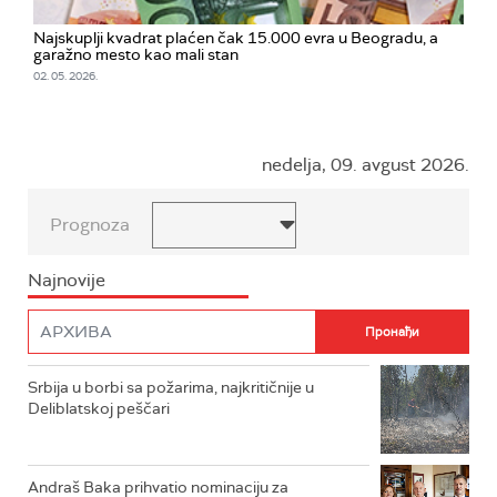
Najskuplji kvadrat plaćen čak 15.000 evra u Beogradu, a
garažno mesto kao mali stan
02. 05. 2026.
nedelja, 09. avgust 2026.
Prognoza
Najnovije
Srbija u borbi sa požarima, najkritičnije u
Deliblatskoj peščari
Andraš Baka prihvatio nominaciju za