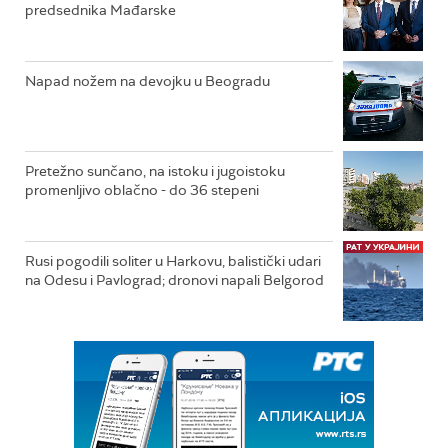
predsednika Mađarske
Napad nožem na devojku u Beogradu
Pretežno sunčano, na istoku i jugoistoku
promenljivo oblačno - do 36 stepeni
Rusi pogodili soliter u Harkovu, balistički udari
na Odesu i Pavlograd; dronovi napali Belgorod