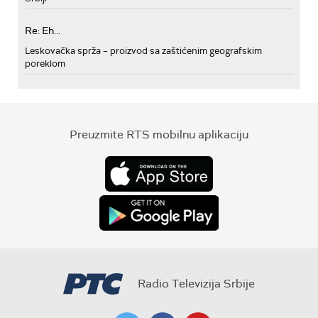
Re: Eh...
Leskovačka sprža – proizvod sa zaštićenim geografskim
poreklom
Preuzmite RTS mobilnu aplikaciju
Radio Televizija Srbije