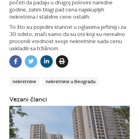
početi da padaju u drugoj polovini naredne
godine, zatim blagi pad cena najskupljih
nekretnina i stabilne cene ostalih.
To što su pojedini stanovi u oglasima jeftiniji i za
30 odsto, znači samo da su oni koji su nerealno
procenili vrednost svoje nekretnine sada cenu
uskladili sa tržišnom.
nekretnine
nekretnine u Beogradu
Vezani članci