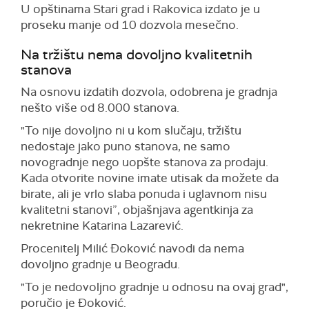
U opštinama Stari grad i Rakovica izdato je u
proseku manje od 10 dozvola mesečno.
Na tržištu nema dovoljno kvalitetnih
stanova
Na osnovu izdatih dozvola, odobrena je gradnja
nešto više od 8.000 stanova.
"To nije dovoljno ni u kom slučaju, tržištu
nedostaje jako puno stanova, ne samo
novogradnje nego uopšte stanova za prodaju.
Kada otvorite novine imate utisak da možete da
birate, ali je vrlo slaba ponuda i uglavnom nisu
kvalitetni stanovi”, objašnjava agentkinja za
nekretnine Katarina Lazarević.
Procenitelj Milić Đoković navodi da nema
dovoljno gradnje u Beogradu.
"To je nedovoljno gradnje u odnosu na ovaj grad",
poručio je Đoković.