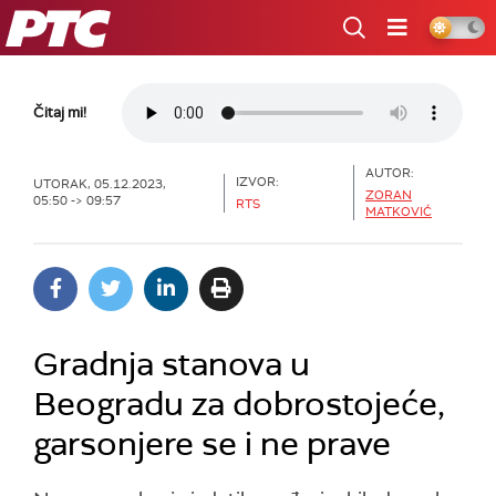
RTS
Čitaj mi!
AUTOR:
IZVOR:
UTORAK, 05.12.2023,
ZORAN
05:50 -> 09:57
RTS
MATKOVIĆ
Gradnja stanova u
Beogradu za dobrostojeće,
garsonjere se i ne prave