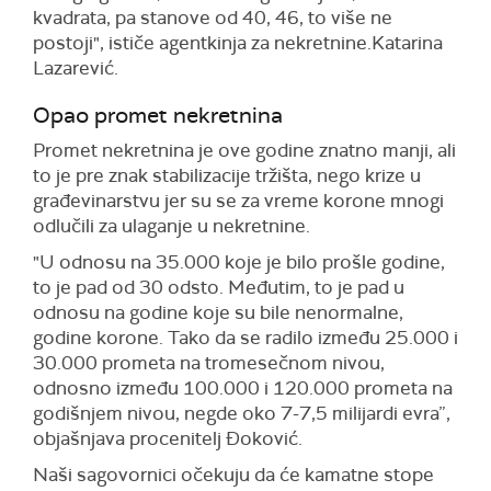
kvadrata, pa stanove od 40, 46, to više ne
postoji", ističe agentkinja za nekretnine.Katarina
Lazarević.
Opao promet nekretnina
Promet nekretnina je ove godine znatno manji, ali
to je pre znak stabilizacije tržišta, nego krize u
građevinarstvu jer su se za vreme korone mnogi
odlučili za ulaganje u nekretnine.
"U odnosu na 35.000 koje je bilo prošle godine,
to je pad od 30 odsto. Međutim, to je pad u
odnosu na godine koje su bile nenormalne,
godine korone. Tako da se radilo između 25.000 i
30.000 prometa na tromesečnom nivou,
odnosno između 100.000 i 120.000 prometa na
godišnjem nivou, negde oko 7-7,5 milijardi evra”,
objašnjava procenitelj Đoković.
Naši sagovornici očekuju da će kamatne stope