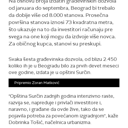
Na osnovu broja izdatih građevinskih dozvola
od januara do septembra, Beograd bi trebalo
da dobije više od 8.000 stanova. Prosečna
površina stanova iznosi 73 kvadratna metra,
što ukazuje na to da investitori računaju pre
svega na one koji mogu da izdvoje više novca.
Za običnog kupca, stanovi su preskupi.
Svaka šesta građevinska dozvola, od blizu 2.450
koliko ih je u Beogradu bilo za prvih devet meseci
ove godine, izdata je u opštini Surčin.
Pripremio Zoran Matković
"Opština Surčin zadnjih godina intenzivno raste,
razvija se, napreduje i privlači investitore i,
naravno, i građane da ovde žive, tako da se
pojavila potreba za povećanom izgradnjom", kaže
Dobrinka Tošić, načelnica urbanizma.