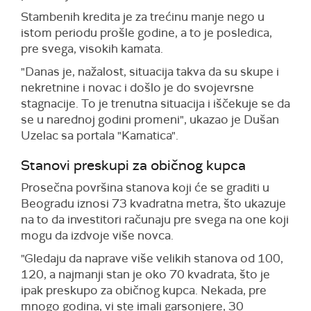
Stambenih kredita je za trećinu manje nego u
istom periodu prošle godine, a to je posledica,
pre svega, visokih kamata.
"Danas je, nažalost, situacija takva da su skupe i
nekretnine i novac i došlo je do svojevrsne
stagnacije. To je trenutna situacija i iščekuje se da
se u narednoj godini promeni", ukazao je Dušan
Uzelac sa portala "Kamatica".
Stanovi preskupi za običnog kupca
Prosečna površina stanova koji će se graditi u
Beogradu iznosi 73 kvadratna metra, što ukazuje
na to da investitori računaju pre svega na one koji
mogu da izdvoje više novca.
"Gledaju da naprave više velikih stanova od 100,
120, a najmanji stan je oko 70 kvadrata, što je
ipak preskupo za običnog kupca. Nekada, pre
mnogo godina, vi ste imali garsonjere, 30