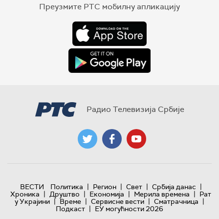
Преузмите РТС мобилну апликацију
Радио Телевизија Србије
|
|
|
|
ВЕСТИ
Политика
Регион
Свет
Србија данас
|
|
|
|
Хроника
Друштво
Економија
Мерила времена
Рат
|
|
|
|
у Украјини
Време
Сервисне вести
Сматрачница
|
Подкаст
ЕУ могућности 2026