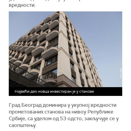
вредности.
Највећи део новца инвестиран је у станове
Град Београд доминира у укупној вредности
прометованих станова на нивоу Републике
Србије, са уделом од 53 одсто, закључује се у
саопштењу.