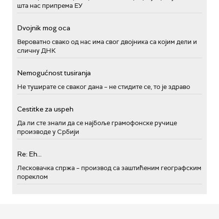
шта нас припрема ЕУ
Dvojnik mog oca
Вероватно свако од нас има свог двојника са којим дели и
сличну ДНК
Nemogućnost tusiranja
Не туширате се сваког дана – не стидите се, то је здраво
Cestitke za uspeh
Да ли сте знали да се најбоље грамофонске ручице
производе у Србији
Re: Eh...
Лесковачка спржа – производ са заштићеним географским
пореклом