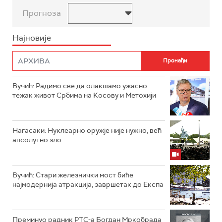
Прогноза
Најновије
Вучић: Радимо све да олакшамо ужасно
тежак живот Србима на Косову и Метохији
Нагасаки: Нуклеарно оружје није нужно, већ
апсолутно зло
Вучић: Стари железнички мост биће
најмодернија атракција, завршетак до Експа
Преминуо радник РТС-а Богдан Мркобрада