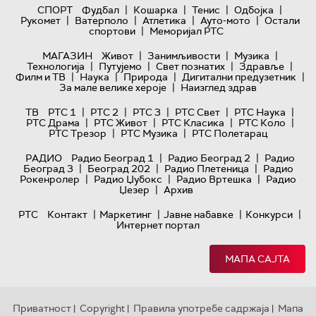
|
|
|
|
СПОРТ
Фудбал
Кошарка
Тенис
Одбојка
|
|
|
|
Рукомет
Ватерполо
Атлетика
Ауто-мото
Остали
|
спортови
Меморијал РТС
|
|
|
МАГАЗИН
Живот
Занимљивости
Музика
|
|
|
|
Технологијa
Путујемо
Свет познатих
Здравље
|
|
|
|
Филм и ТВ
Наука
Природа
Дигитални предузетник
|
За мале велике хероје
Наизглед здрав
|
|
|
|
|
ТВ
РТС 1
РТС 2
РТС 3
РТС Свет
РТС Наука
|
|
|
|
РТС Драма
РТС Живот
РТС Класика
РТС Коло
|
|
РТС Трезор
РТС Музика
РТС Полетарац
|
|
РАДИО
Радио Београд 1
Радио Београд 2
Радио
|
|
|
Београд 3
Београд 202
Радио Плетеница
Радио
|
|
|
Рокенролер
Радио Џубокс
Радио Вртешка
Радио
|
Џезер
Архив
|
|
|
|
РТС
Контакт
Маркетинг
Јавне набавке
Конкурси
Интернет портал
МАПА САЈТА
Приватност
Copyright
Правила употребе садржаја
Мапа
|
|
|