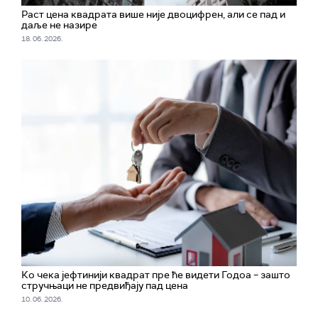
Раст цена квадрата више није двоцифрен, али се пад и
даље не назире
18. 06. 2026.
Ко чека јефтинији квадрат пре ће видети Годоа – зашто
стручњаци не предвиђају пад цена
10. 06. 2026.