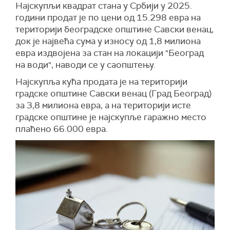
Најскупљи квадрат стана у Србији у 2025.
години продат је по цени од 15.298 евра на
територији београдске општине Савски венац,
док је највећа сума у износу од 1,8 милиона
евра издвојена за стан на локацији "Београд
на води", наводи се у саопштењу.
Најскупља кућа продата је на територији
градске општине Савски венац (Град Београд)
за 3,8 милиона евра, а на територији исте
градске општине је најскупље гаражно место
плаћено 66.000 евра.