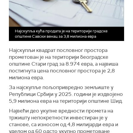
Најскупља кућа продата је на територији градске
општине Савски венац за 3,8 милиона евра
Најскупљи квадрат пословног простора
прометован је на територији београдске
општине Стари град за 8.974 евра, а највиша
постигнута цена пословног простора је 2,8
милиона евра.
За најскупље пољопривредно земљиште у
Републици Србији у 2025. години је издвојено
5,9 милиона евра на територији општине Шид.
Највећи део укупне вредности промета на
тржишту непокретности инвестиран је у
станове, са износом од 4,8 милијарди евра и
уделом од 60 одсто укупно прометоване