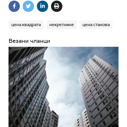
цена квадрата
некретнине
цена станова
Везани чланци