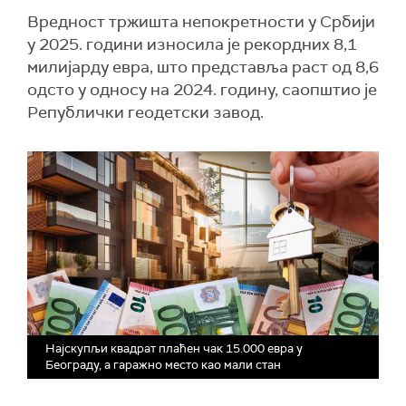
Вредност тржишта непокретности у Србији
у 2025. години износила је рекордних 8,1
милијарду евра, што представља раст од 8,6
одсто у односу на 2024. годину, саопштио је
Републички геодетски завод.
Најскупљи квадрат плаћен чак 15.000 евра у
Београду, а гаражно место као мали стан